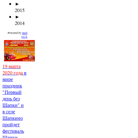
►
2015
►
2014
Powered by
mod
LCA
19 марта
2020 года
в
мире
праздник
"Первый
день без
Шапки" и
в селе
Шапкино
пройдет
фестиваль
Шапки