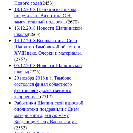
Нового года!
(
2453
)
18.12.2018 Шапкинская школа
получила от Витютина С.Н.
замечательный подарок...
(
2670
)
13.12.2018 Новости Шапкинской
школы
(
2663
)
13.12.2018 Вышла книга: Село
Шапкино Тамбовской области в
XVIII веке. Очерки и материалы.
(
2757
)
05.12.2018 Новости Шапкинской
школы
(
2725
)
29 ноября 2018 в г. Тамбове
состоялся финал областного
фестиваля художественного
творчества...
(
2717
)
Работники Шапкинской взрослой
библиотеки поздравили с Днем
матери многодетную маму
Богданову Елену Васильевну...
(
2552
)