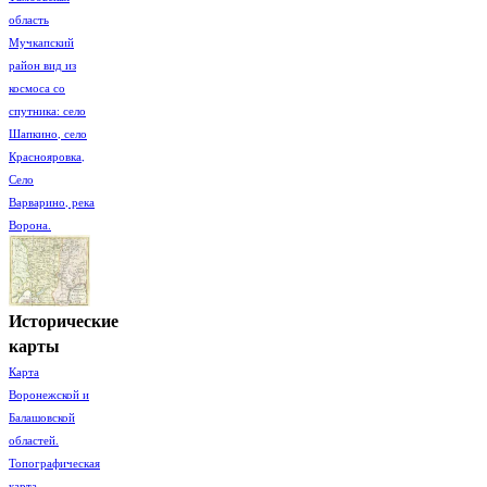
область
Мучкапский
район вид из
космоса со
спутника: село
Шапкино, село
Краснояровка,
Село
Варварино, река
Ворона.
Исторические
карты
Карта
Воронежской и
Балашовской
областей.
Топографическая
карта