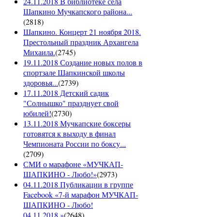
24.11.2018 В библиотеке села
Шапкино Мучкапского района...
(
2818
)
Шапкино. Концерт 21 ноября 2018.
Престольный праздник Архангела
Михаила.
(
2745
)
19.11.2018 Создание новых полов в
спортзале Шапкинской школы
здоровья...
(
2739
)
17.11.2018 Детский садик
"Солнышко" празднует свой
юбилей!
(
2730
)
13.11.2018 Мучкапские боксеры
готовятся к выходу в финал
Чемпионата России по боксу...
(
2709
)
СМИ о марафоне «МУЧКАП-
ШАПКИНО - Любо!»
(
2973
)
04.11.2018 Публикации в группе
Facebook «7-й марафон МУЧКАП-
ШАПКИНО - Любо!
04.11.2018.»
(
2648
)