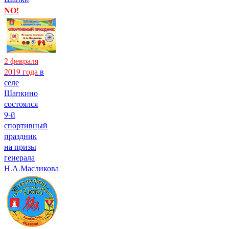
NO!
2 февраля
2019 года
в
селе
Шапкино
состоялся
9-й
спортивный
праздник
на призы
генерала
Н.А.Масликова