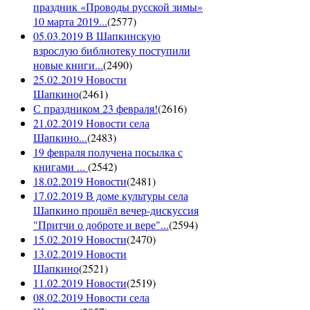
праздник «Проводы русской зимы»
10 марта 2019...
(
2577
)
05.03.2019 В Шапкинскую
взрослую библиотеку поступили
новые книги...
(
2490
)
25.02.2019 Новости
Шапкино
(
2461
)
С праздником 23 февраля!
(
2616
)
21.02.2019 Новости села
Шапкино...
(
2483
)
19 февраля получена посылка с
книгами ...
(
2542
)
18.02.2019 Новости
(
2481
)
17.02.2019 В доме культуры села
Шапкино прошёл вечер-дискуссия
"Притчи о доброте и вере"...
(
2594
)
15.02.2019 Новости
(
2470
)
13.02.2019 Новости
Шапкино
(
2521
)
11.02.2019 Новости
(
2519
)
08.02.2019 Новости села