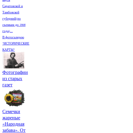
Саратовской и
Тамбовской
губерний(по
съемкам до 1868
года)...
В фотогалерею
"ИСТОРИЧЕСКИЕ
КАРТЫ"
Фотографии
из старых
газет
Семечки
жареные
«Народная
забава». От