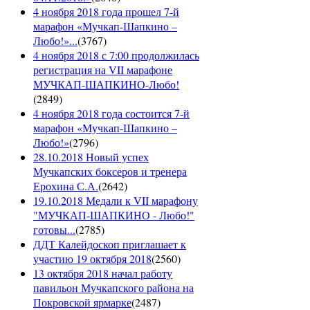
4 ноября 2018 года прошел 7-й
марафон «Мучкап-Шапкино –
Любо!»...
(
3767
)
4 ноября 2018 с 7:00 продолжилась
регистрация на VII марафоне
МУЧКАП-ШАПКИНО-Любо!
(
2849
)
4 ноября 2018 года состоится 7-й
марафон «Мучкап-Шапкино –
Любо!»
(
2796
)
28.10.2018 Новый успех
Мучкапских боксеров и тренера
Ерохина С.А.
(
2642
)
19.10.2018 Медали к VII марафону
"МУЧКАП-ШАПКИНО - Любо!"
готовы...
(
2785
)
ДДТ Калейдоскоп приглашает к
участию 19 октября 2018
(
2560
)
13 октября 2018 начал работу
павильон Мучкапского района на
Покровской ярмарке
(
2487
)