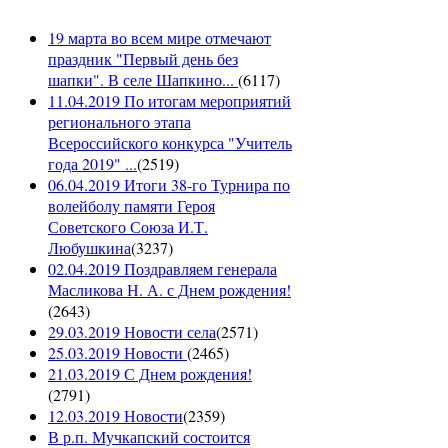
19 марта во всем мире отмечают
праздник "Первый день без
шапки". В селе Шапкино...
(
6117
)
11.04.2019 По итогам мероприятий
регионального этапа
Всероссийского конкурса "Учитель
года 2019" ...
(
2519
)
06.04.2019 Итоги 38-го Турнира по
волейболу памяти Героя
Советского Союза И.Т.
Любушкина
(
3237
)
02.04.2019 Поздравляем генерала
Масликова Н. А. с Днем рождения!
(
2643
)
29.03.2019 Новости села
(
2571
)
25.03.2019 Новости
(
2465
)
21.03.2019 С Днем рождения!
(
2791
)
12.03.2019 Новости
(
2359
)
В р.п. Мучкапский состоится