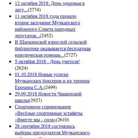
12 октября 2018. День здоровья в
лесу...
(
2774
)
11 октября 2018 года прошло
второе заседание Мучкапского
районного Совета народных
депутатов...
(
2452
)
В Шапкинской взрослой сельской
библиотеке оказывается бесплатная
юридическая помощь...
(
2727
)
5 октября 2018 - День учителя!
(
2624
)
01.10.2018 Новые успехи
Мучкапских боксеров и их тренера
Ерохина С.А.
(
2499
)
29.09.2018 Новости Чащинской
школы
(
2927
)
Спортивное соревнование
«Весёлые спортивные эстафеты
«Вместе мы - сила»
(
2610
)
28 сентября 2018 состоялись
выборы председателя Мучкапского