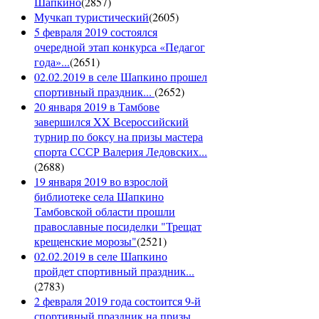
Шапкино
(
2857
)
Мучкап туристический
(
2605
)
5 февраля 2019 состоялся
очередной этап конкурса «Педагог
года»...
(
2651
)
02.02.2019 в селе Шапкино прошел
спортивный праздник...
(
2652
)
20 января 2019 в Тамбове
завершился XX Всероссийский
турнир по боксу на призы мастера
спорта СССР Валерия Ледовских...
(
2688
)
19 января 2019 во взрослой
библиотеке села Шапкино
Тамбовской области прошли
православные посиделки "Трещат
крещенские морозы"
(
2521
)
02.02.2019 в селе Шапкино
пройдет спортивный праздник...
(
2783
)
2 февраля 2019 года состоится 9-й
спортивный праздник на призы