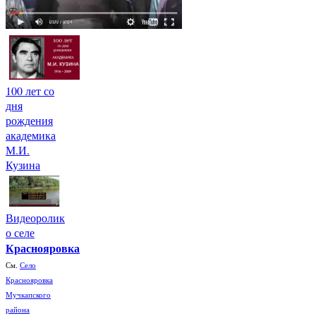
100 лет со
дня
рождения
академика
М.И.
Кузина
Видеоролик
о селе
Краснояровка
См.
Село
Краснояровка
Мучкапского
района