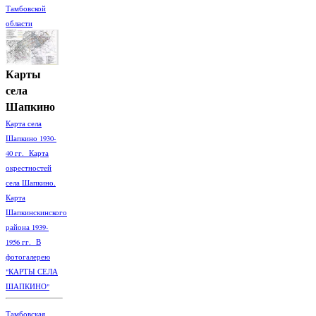
Тамбовской
области
Карты
села
Шапкино
Карта села
Шапкино 1930-
40 гг. Карта
окрестностей
села Шапкино.
Карта
Шапкинскинского
района 1939-
1956 гг. В
фотогалерею
"КАРТЫ СЕЛА
ШАПКИНО"
Тамбовская