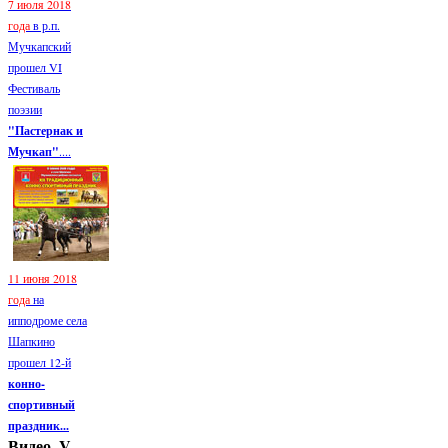
7 июля 2018
года
в р.п.
Мучкапский
прошел VI
Фестиваль
поэзии
"Пастернак и
Мучкап"
....
11 июня 2018
года
на
ипподроме села
Шапкино
прошел 12-й
конно-
спортивный
праздник...
Видео. V