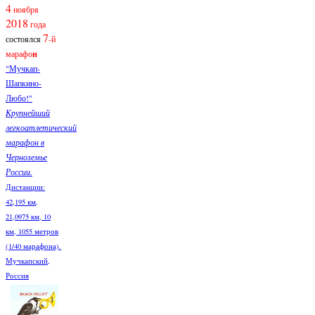
4
ноября
2018
года
7
состоялся
-й
марафо
н
"Мучкап-
Шапкино-
Любо!"
Крупнейший
легкоатлетический
марафон в
Черноземье
России.
Дистанции:
42,195 км,
21,0975 км, 10
км, 1055 метров
(1/40 марафона).
Мучкапский,
Россия