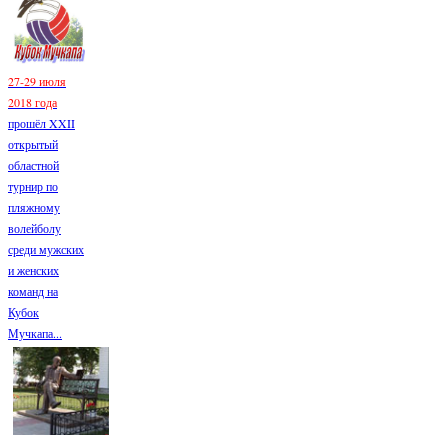
27-29 июля
2018 года
прошёл XXII
открытый
областной
турнир по
пляжному
волейболу
среди мужских
и женских
команд на
Кубок
Мучкапа...