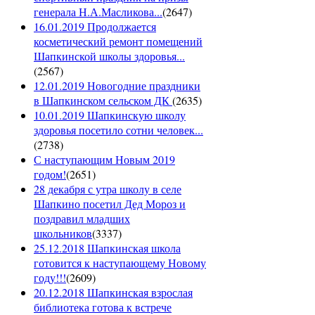
генерала Н.А.Масликова...
(
2647
)
16.01.2019 Продолжается
косметический ремонт помещений
Шапкинской школы здоровья...
(
2567
)
12.01.2019 Новогодние праздники
в Шапкинском сельском ДК
(
2635
)
10.01.2019 Шапкинскую школу
здоровья посетило сотни человек...
(
2738
)
С наступающим Новым 2019
годом!
(
2651
)
28 декабря с утра школу в селе
Шапкино посетил Дед Мороз и
поздравил младших
школьников
(
3337
)
25.12.2018 Шапкинская школа
готовится к наступающему Новому
году!!!
(
2609
)
20.12.2018 Шапкинская взрослая
библиотека готова к встрече