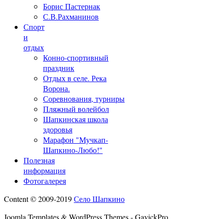
Борис Пастернак
С.В.Рахманинов
Спорт
и
отдых
Конно-спортивный
праздник
Отдых в селе. Река
Ворона.
Соревнования, турниры
Пляжный волейбол
Шапкинская школа
здоровья
Марафон "Мучкап-
Шапкино-Любо!"
Полезная
информация
Фотогалерея
Content © 2009-2019
Село Шапкино
Joomla Templates & WordPress Themes - GavickPro