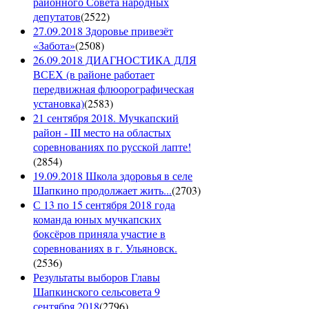
районного Совета народных
депутатов
(
2522
)
27.09.2018 Здоровье привезёт
«Забота»
(
2508
)
26.09.2018 ДИАГНОСТИКА ДЛЯ
ВСЕХ (в районе работает
передвижная флюорографическая
установка)
(
2583
)
21 сентября 2018. Мучкапский
район - III место на областых
соревнованиях по русской лапте!
(
2854
)
19.09.2018 Школа здоровья в селе
Шапкино продолжает жить...
(
2703
)
С 13 по 15 сентября 2018 года
команда юных мучкапских
боксёров приняла участие в
соревнованиях в г. Ульяновск.
(
2536
)
Результаты выборов Главы
Шапкинского сельсовета 9
сентября 2018
(
2796
)