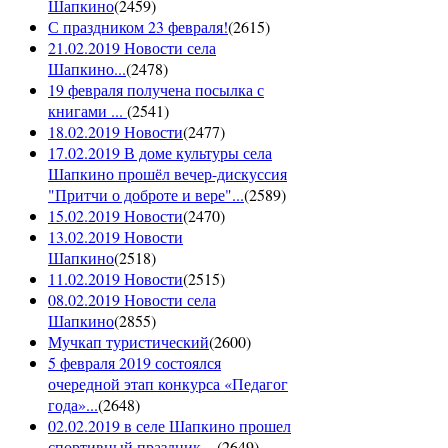
Шапкино
(
2459
)
С праздником 23 февраля!
(
2615
)
21.02.2019 Новости села
Шапкино...
(
2478
)
19 февраля получена посылка с
книгами ...
(
2541
)
18.02.2019 Новости
(
2477
)
17.02.2019 В доме культуры села
Шапкино прошёл вечер-дискуссия
"Притчи о доброте и вере"...
(
2589
)
15.02.2019 Новости
(
2470
)
13.02.2019 Новости
Шапкино
(
2518
)
11.02.2019 Новости
(
2515
)
08.02.2019 Новости села
Шапкино
(
2855
)
Мучкап туристический
(
2600
)
5 февраля 2019 состоялся
очередной этап конкурса «Педагог
года»...
(
2648
)
02.02.2019 в селе Шапкино прошел
спортивный праздник...
(
2649
)