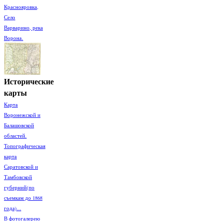
Краснояровка,
Село
Варварино, река
Ворона.
Исторические
карты
Карта
Воронежской и
Балашовской
областей.
Топографическая
карта
Саратовской и
Тамбовской
губерний(по
съемкам до 1868
года)...
В фотогалерею