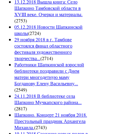
13.12.2018 Вышла книга: Село
Шапкино Тамбовской области в
XVIII веке. Очерки и материалы.
(
2753
)
05.12.2018 Новости Шапкинской
школы
(
2724
)
29 ноября 2018 в г. Тамбове
состоялся финал областного
фестиваля художественного
творчества...
(
2714
)
Работники Шапкинской взрослой
библиотеки поздравили с Днем
матери многодетную маму
Богданову Елену Васильевну...
(
2549
)
24.11.2018 В библиотеке села
Шапкино Мучкапского района...
(
2817
)
Шапкино. Концерт 21 ноября 2018.
Престольный праздник Архангела
Михаила.
(
2743
)
19.11.2018 Создание новых полов в