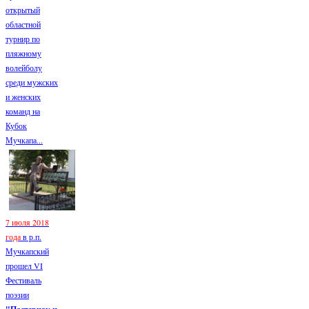
открытый
областной
турнир по
пляжному
волейболу
среди мужских
и женских
команд на
Кубок
Мучкапа...
7 июля 2018
года
в р.п.
Мучкапский
прошел VI
Фестиваль
поэзии