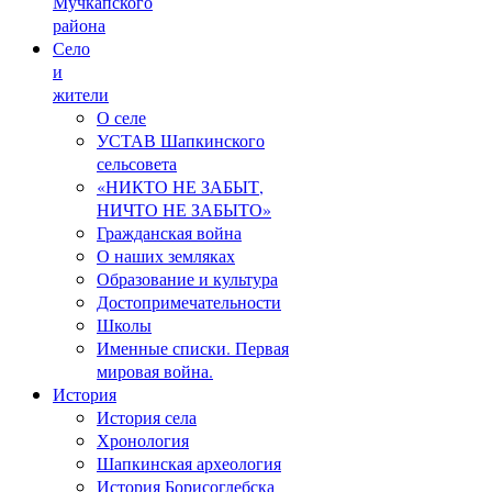
Мучкапского
района
Село
и
жители
О селе
УСТАВ Шапкинского
сельсовета
«НИКТО НЕ ЗАБЫТ,
НИЧТО НЕ ЗАБЫТО»
Гражданская война
О наших земляках
Образование и культура
Достопримечательности
Школы
Именные списки. Первая
мировая война.
История
История села
Хронология
Шапкинская археология
История Борисоглебска