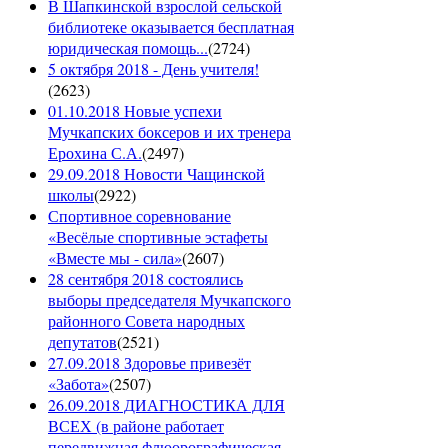
В Шапкинской взрослой сельской
библиотеке оказывается бесплатная
юридическая помощь...
(
2724
)
5 октября 2018 - День учителя!
(
2623
)
01.10.2018 Новые успехи
Мучкапских боксеров и их тренера
Ерохина С.А.
(
2497
)
29.09.2018 Новости Чащинской
школы
(
2922
)
Спортивное соревнование
«Весёлые спортивные эстафеты
«Вместе мы - сила»
(
2607
)
28 сентября 2018 состоялись
выборы председателя Мучкапского
районного Совета народных
депутатов
(
2521
)
27.09.2018 Здоровье привезёт
«Забота»
(
2507
)
26.09.2018 ДИАГНОСТИКА ДЛЯ
ВСЕХ (в районе работает
передвижная флюорографическая