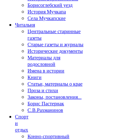
Борисоглебский уезд
История Мучкапа
Села Мучкапские
Читальня
Центральные старинные
газеты
Старые газеты и журналы
Исторические документы
Материалы для
родословной
Имена в истории
Книги
Статьи, материалы о крае
Проза и стихи
Законы, постановления...
Борис Пастернак
С.В.Рахманинов
Спорт
и
отдых
Конно-спортивный