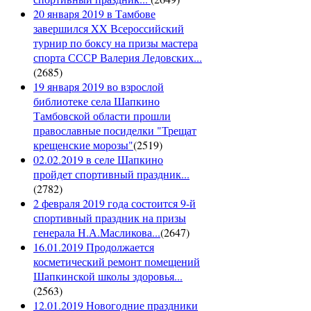
20 января 2019 в Тамбове
завершился XX Всероссийский
турнир по боксу на призы мастера
спорта СССР Валерия Ледовских...
(
2685
)
19 января 2019 во взрослой
библиотеке села Шапкино
Тамбовской области прошли
православные посиделки "Трещат
крещенские морозы"
(
2519
)
02.02.2019 в селе Шапкино
пройдет спортивный праздник...
(
2782
)
2 февраля 2019 года состоится 9-й
спортивный праздник на призы
генерала Н.А.Масликова...
(
2647
)
16.01.2019 Продолжается
косметический ремонт помещений
Шапкинской школы здоровья...
(
2563
)
12.01.2019 Новогодние праздники