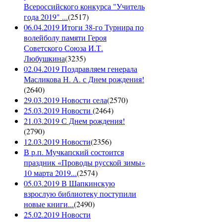
Всероссийского конкурса "Учитель
года 2019" ...
(
2517
)
06.04.2019 Итоги 38-го Турнира по
волейболу памяти Героя
Советского Союза И.Т.
Любушкина
(
3235
)
02.04.2019 Поздравляем генерала
Масликова Н. А. с Днем рождения!
(
2640
)
29.03.2019 Новости села
(
2570
)
25.03.2019 Новости
(
2464
)
21.03.2019 С Днем рождения!
(
2790
)
12.03.2019 Новости
(
2356
)
В р.п. Мучкапский состоится
праздник «Проводы русской зимы»
10 марта 2019...
(
2574
)
05.03.2019 В Шапкинскую
взрослую библиотеку поступили
новые книги...
(
2490
)
25.02.2019 Новости