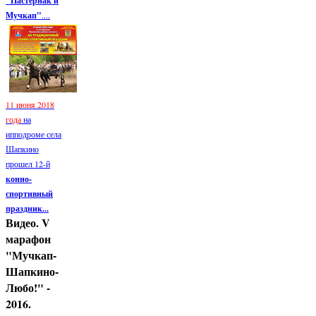
"Пастернак и
Мучкап"
....
11 июня 2018
года
на
ипподроме села
Шапкино
прошел 12-й
конно-
спортивный
праздник...
Видео. V
марафон
"Мучкап-
Шапкино-
Любо!" -
2016.