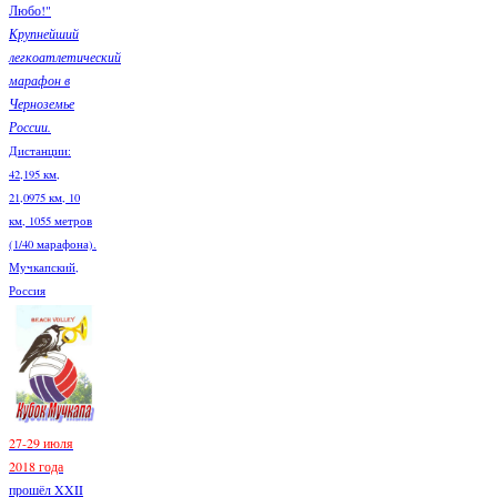
Любо!"
Крупнейший
легкоатлетический
марафон в
Черноземье
России.
Дистанции:
42,195 км,
21,0975 км, 10
км, 1055 метров
(1/40 марафона).
Мучкапский,
Россия
27-29 июля
2018 года
прошёл XXII