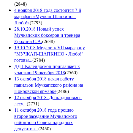
(
2848
)
4 ноября 2018 года состоится 7-й
марафон «Мучкап-Шапкино –
Любо!»
(
2793
)
28.10.2018 Новый успех
Мучкапских боксеров и тренера
Ерохина С.А.
(
2638
)
19.10.2018 Медали к VII марафону
"МУЧКАП-ШАПКИНО - Любо!"
готовы...
(
2784
)
ДДТ Калейдоскоп приглашает к
участию 19 октября 2018
(
2560
)
13 октября 2018 начал работу
павильон Мучкапского района на
Покровской ярмарке
(
2486
)
12 октября 2018. День здоровья в
лесу...
(
2771
)
11 октября 2018 года прошло
второе заседание Мучкапского
районного Совета народных
депутатов...
(
2450
)