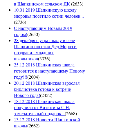
в Шапкинском сельском ДК
(
2633
)
10.01.2019 Шапкинскую школу
здоровья посетило сотни человек...
(
2736
)
С наступающим Новым 2019
годом!
(
2650
)
28 декабря с утра школу в селе
Шапкино посетил Дед Мороз и
поздравил младших
школьников
(
3336
)
25.12.2018 Шапкинская школа
готовится к наступающему Новому
году!!!
(
2604
)
20.12.2018 Шапкинская взрослая
библиотека готова к встрече
Нового года!
(
2452
)
18.12.2018 Шапкинская школа
получила от Витютина С.Н.
замечательный подарок...
(
2668
)
13.12.2018 Новости Шапкинской
школы
(
2662
)