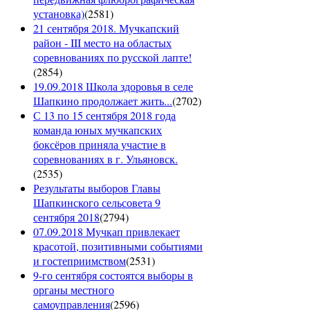
установка)
(
2581
)
21 сентября 2018. Мучкапский
район - III место на областых
соревнованиях по русской лапте!
(
2854
)
19.09.2018 Школа здоровья в селе
Шапкино продолжает жить...
(
2702
)
С 13 по 15 сентября 2018 года
команда юных мучкапских
боксёров приняла участие в
соревнованиях в г. Ульяновск.
(
2535
)
Результаты выборов Главы
Шапкинского сельсовета 9
сентября 2018
(
2794
)
07.09.2018 Мучкап привлекает
красотой, позитивными событиями
и гостеприимством
(
2531
)
9-го сентября состоятся выборы в
органы местного
самоуправления
(
2596
)