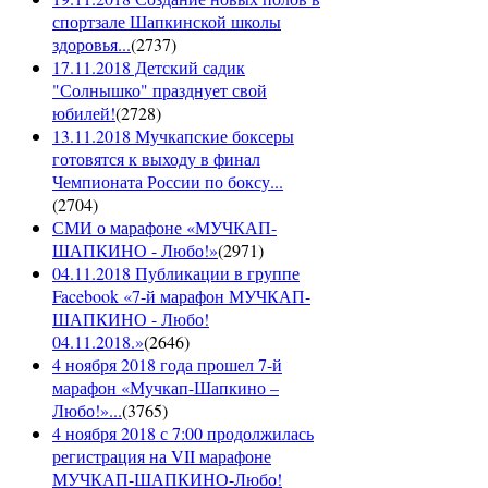
спортзале Шапкинской школы
здоровья...
(
2737
)
17.11.2018 Детский садик
"Солнышко" празднует свой
юбилей!
(
2728
)
13.11.2018 Мучкапские боксеры
готовятся к выходу в финал
Чемпионата России по боксу...
(
2704
)
СМИ о марафоне «МУЧКАП-
ШАПКИНО - Любо!»
(
2971
)
04.11.2018 Публикации в группе
Facebook «7-й марафон МУЧКАП-
ШАПКИНО - Любо!
04.11.2018.»
(
2646
)
4 ноября 2018 года прошел 7-й
марафон «Мучкап-Шапкино –
Любо!»...
(
3765
)
4 ноября 2018 с 7:00 продолжилась
регистрация на VII марафоне
МУЧКАП-ШАПКИНО-Любо!