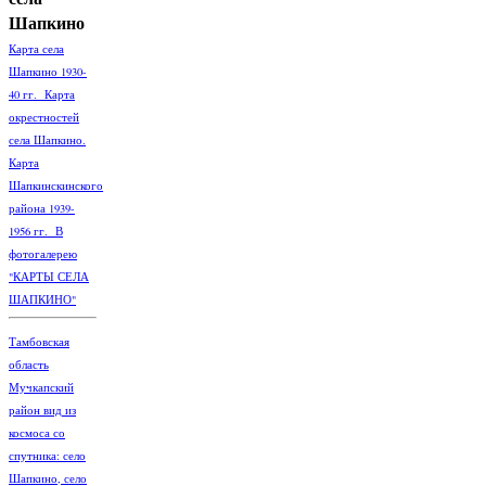
Шапкино
Карта села
Шапкино 1930-
40 гг. Карта
окрестностей
села Шапкино.
Карта
Шапкинскинского
района 1939-
1956 гг. В
фотогалерею
"КАРТЫ СЕЛА
ШАПКИНО"
Тамбовская
область
Мучкапский
район вид из
космоса со
спутника: село
Шапкино, село