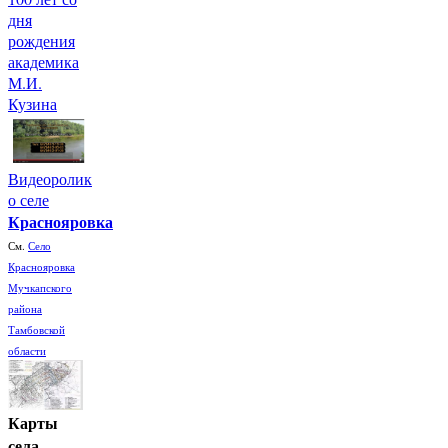
дня
рождения
академика
М.И.
Кузина
Видеоролик
о селе
Краснояровка
См.
Село
Краснояровка
Мучкапского
района
Тамбовской
области
Карты
села