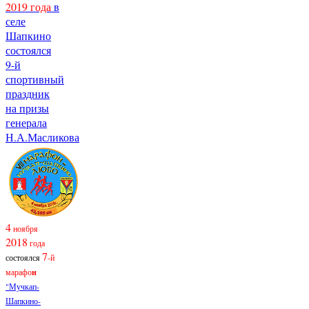
2019 года
в
селе
Шапкино
состоялся
9-й
спортивный
праздник
на призы
генерала
Н.А.Масликова
4
ноября
2018
года
7
состоялся
-й
марафо
н
"Мучкап-
Шапкино-