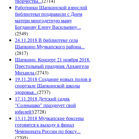
творчества...
(
2714
)
Работники Шапкинской взрослой
библиотеки поздравили с Днем
матери многодетную маму
Богданову Елену Васильевну...
(
2549
)
24.11.2018 В библиотеке села
Шапкино Мучкапского района...
(
2817
)
Шапкино. Концерт 21 ноября 2018.
Престольный праздник Архангела
Михаила.
(
2743
)
19.11.2018 Создание новых полов в
спортзале Шапкинской школы
здоровья...
(
2737
)
17.11.2018 Детский садик
"Солнышко" празднует свой
юбилей!
(
2728
)
13.11.2018 Мучкапские боксеры
готовятся к выходу в финал
Чемпионата России по боксу...
(
2705
)