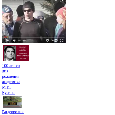
100 лет со
дня
рождения
академика
М.И.
Кузина
Видеоролик