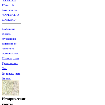
1956 гг. В
фотогалерею
"КАРТЫ СЕЛА
ШАПКИНО"
Тамбовская
область
Мучкапский
район вид из
космоса со
спутника: село
Шапкино, село
Краснояровка,
Село
Варварино, река
Ворона.
Исторические
карты