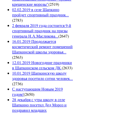
крещенские морозы"
(
2519
)
02.02.2019 в селе Шапкино
пройдет спортивный праздник...
(
2783
)
2 февраля 2019 года состоится 9-й
спортивный праздник на призы
генерала Н.А.Масликова...
(
2647
)
16.01.2019 Продолжается
косметический ремонт помещений
Шапкинской школы здоровья...
(
2563
)
12.01.2019 Новогодние праздники
в Шапкинском сельском ДК
(
2633
)
10.01.2019 Шапкинскую школу
здоровья посетило сотни человек...
(
2736
)
С наступающим Новым 2019
годом!
(
2650
)
28 декабря с утра школу в селе
Шапкино посетил Дед Мороз и
поздравил младших