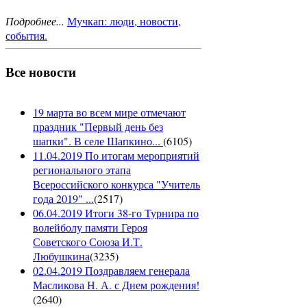
Подробнее...
Мучкап: люди, новости,
события.
Все новости
19 марта во всем мире отмечают
праздник "Первый день без
шапки". В селе Шапкино...
(
6105
)
11.04.2019 По итогам мероприятий
регионального этапа
Всероссийского конкурса "Учитель
года 2019" ...
(
2517
)
06.04.2019 Итоги 38-го Турнира по
волейболу памяти Героя
Советского Союза И.Т.
Любушкина
(
3235
)
02.04.2019 Поздравляем генерала
Масликова Н. А. с Днем рождения!
(
2640
)