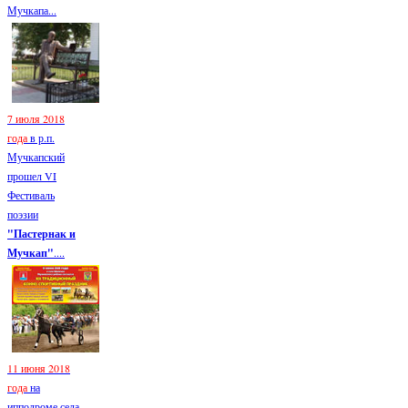
Мучкапа...
7 июля 2018
года
в р.п.
Мучкапский
прошел VI
Фестиваль
поэзии
"Пастернак и
Мучкап"
....
11 июня 2018
года
на
ипподроме села