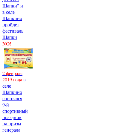
Шапки" и
в селе
Шапкино
пройдет
фестиваль
Шапки
NO!
2 февраля
2019 года
в
селе
Шапкино
состоялся
9-й
спортивный
праздник
на призы
генерала