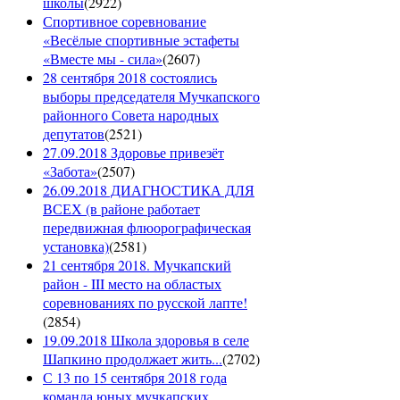
школы
(
2922
)
Спортивное соревнование
«Весёлые спортивные эстафеты
«Вместе мы - сила»
(
2607
)
28 сентября 2018 состоялись
выборы председателя Мучкапского
районного Совета народных
депутатов
(
2521
)
27.09.2018 Здоровье привезёт
«Забота»
(
2507
)
26.09.2018 ДИАГНОСТИКА ДЛЯ
ВСЕХ (в районе работает
передвижная флюорографическая
установка)
(
2581
)
21 сентября 2018. Мучкапский
район - III место на областых
соревнованиях по русской лапте!
(
2854
)
19.09.2018 Школа здоровья в селе
Шапкино продолжает жить...
(
2702
)
С 13 по 15 сентября 2018 года
команда юных мучкапских