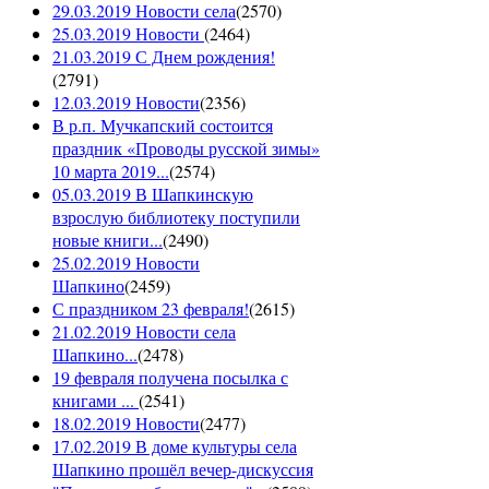
29.03.2019 Новости села
(
2570
)
25.03.2019 Новости
(
2464
)
21.03.2019 С Днем рождения!
(
2791
)
12.03.2019 Новости
(
2356
)
В р.п. Мучкапский состоится
праздник «Проводы русской зимы»
10 марта 2019...
(
2574
)
05.03.2019 В Шапкинскую
взрослую библиотеку поступили
новые книги...
(
2490
)
25.02.2019 Новости
Шапкино
(
2459
)
С праздником 23 февраля!
(
2615
)
21.02.2019 Новости села
Шапкино...
(
2478
)
19 февраля получена посылка с
книгами ...
(
2541
)
18.02.2019 Новости
(
2477
)
17.02.2019 В доме культуры села
Шапкино прошёл вечер-дискуссия