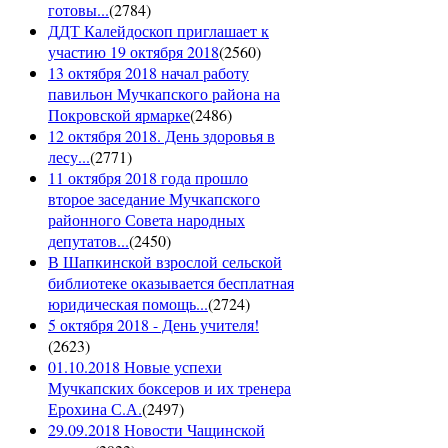
готовы...
(
2784
)
ДДТ Калейдоскоп приглашает к
участию 19 октября 2018
(
2560
)
13 октября 2018 начал работу
павильон Мучкапского района на
Покровской ярмарке
(
2486
)
12 октября 2018. День здоровья в
лесу...
(
2771
)
11 октября 2018 года прошло
второе заседание Мучкапского
районного Совета народных
депутатов...
(
2450
)
В Шапкинской взрослой сельской
библиотеке оказывается бесплатная
юридическая помощь...
(
2724
)
5 октября 2018 - День учителя!
(
2623
)
01.10.2018 Новые успехи
Мучкапских боксеров и их тренера
Ерохина С.А.
(
2497
)
29.09.2018 Новости Чащинской