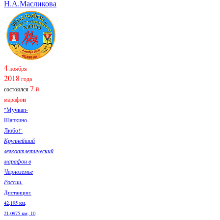
Н.А.Масликова
4
ноября
2018
года
7
состоялся
-й
марафо
н
"Мучкап-
Шапкино-
Любо!"
Крупнейший
легкоатлетический
марафон в
Черноземье
России.
Дистанции:
42,195 км,
21,0975 км, 10