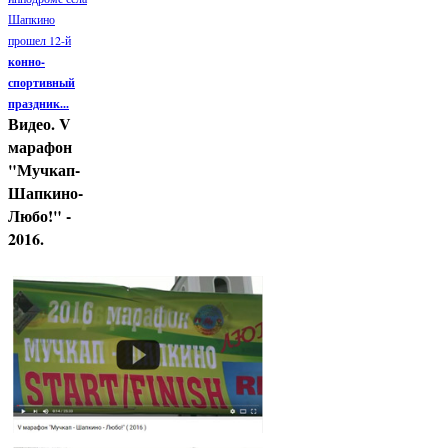
Шапкино
прошел 12-й
конно-
спортивный
праздник...
Видео. V
марафон
"Мучкап-
Шапкино-
Любо!" -
2016.