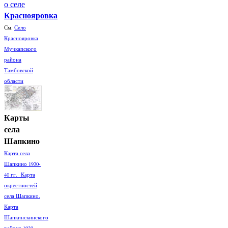
о селе
Краснояровка
См.
Село
Краснояровка
Мучкапского
района
Тамбовской
области
Карты
села
Шапкино
Карта села
Шапкино 1930-
40 гг. Карта
окрестностей
села Шапкино.
Карта
Шапкинскинского
района 1939-