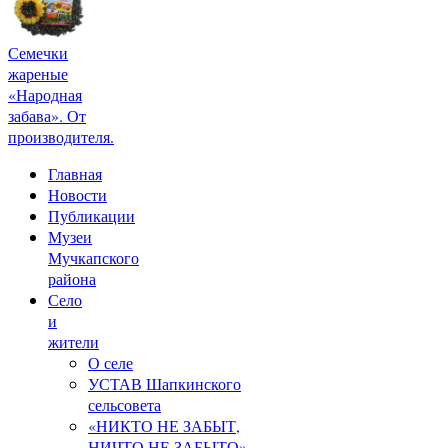
Семечки
жареные
«Народная
забава». От
производителя.
Главная
Новости
Публикации
Музеи
Мучкапского
района
Село
и
жители
О селе
УСТАВ Шапкинского
сельсовета
«НИКТО НЕ ЗАБЫТ,
НИЧТО НЕ ЗАБЫТО»