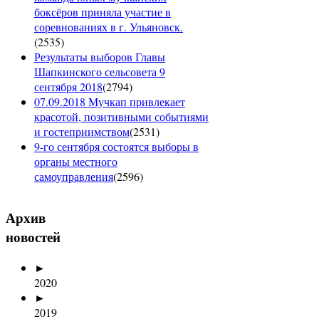
боксёров приняла участие в
соревнованиях в г. Ульяновск.
(
2535
)
Результаты выборов Главы
Шапкинского сельсовета 9
сентября 2018
(
2794
)
07.09.2018 Мучкап привлекает
красотой, позитивными событиями
и гостеприимством
(
2531
)
9-го сентября состоятся выборы в
органы местного
самоуправления
(
2596
)
Архив
новостей
►
2020
►
2019