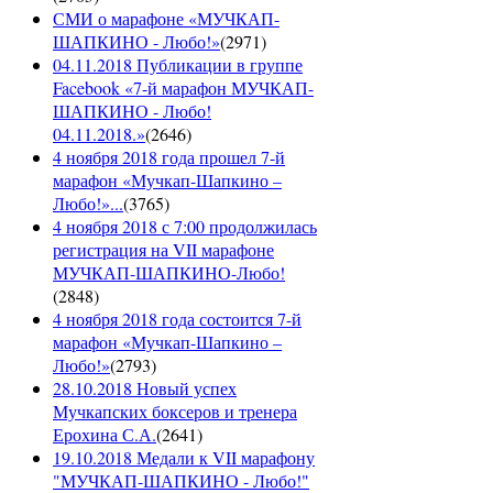
СМИ о марафоне «МУЧКАП-
ШАПКИНО - Любо!»
(
2971
)
04.11.2018 Публикации в группе
Facebook «7-й марафон МУЧКАП-
ШАПКИНО - Любо!
04.11.2018.»
(
2646
)
4 ноября 2018 года прошел 7-й
марафон «Мучкап-Шапкино –
Любо!»...
(
3765
)
4 ноября 2018 с 7:00 продолжилась
регистрация на VII марафоне
МУЧКАП-ШАПКИНО-Любо!
(
2848
)
4 ноября 2018 года состоится 7-й
марафон «Мучкап-Шапкино –
Любо!»
(
2793
)
28.10.2018 Новый успех
Мучкапских боксеров и тренера
Ерохина С.А.
(
2641
)
19.10.2018 Медали к VII марафону
"МУЧКАП-ШАПКИНО - Любо!"