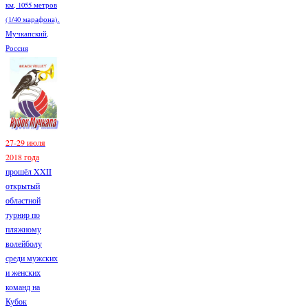
км, 1055 метров
(1/40 марафона).
Мучкапский,
Россия
27-29 июля
2018 года
прошёл XXII
открытый
областной
турнир по
пляжному
волейболу
среди мужских
и женских
команд на
Кубок