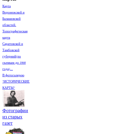
Карта
Воронежской и
Балашовской
областей.
Топографическая
карта
Саратовской и
Тамбовской
губерний(по
съемкам до 1868
года)...
В фотогалерею
"ИСТОРИЧЕСКИЕ
КАРТЫ"
Фотографии
из старых
газет