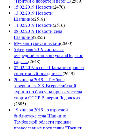
"Притчи о доброте и вере"...
(
2589
)
15.02.2019 Новости
(
2470
)
13.02.2019 Новости
Шапкино
(
2518
)
11.02.2019 Новости
(
2516
)
08.02.2019 Новости села
Шапкино
(
2855
)
Мучкап туристический
(
2600
)
5 февраля 2019 состоялся
очередной этап конкурса «Педагог
года»...
(
2648
)
02.02.2019 в селе Шапкино прошел
спортивный праздник...
(
2649
)
20 января 2019 в Тамбове
завершился XX Всероссийский
турнир по боксу на призы мастера
спорта СССР Валерия Ледовских...
(
2685
)
19 января 2019 во взрослой
библиотеке села Шапкино
Тамбовской области прошли
православные посиделки "Трещат