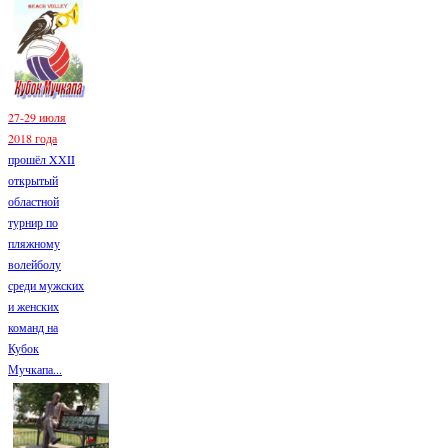
27-29 июля
2018 года
прошёл XXII
открытый
областной
турнир по
пляжному
волейболу
среди мужских
и женских
команд на
Кубок
Мучкапа...