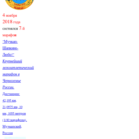
4
ноября
2018
года
7
состоялся
-й
марафо
н
"Мучкап-
Шапкино-
Любо!"
Крупнейший
легкоатлетический
марафон в
Черноземье
России.
Дистанции:
42,195 км,
21,0975 км, 10
км, 1055 метров
(1/40 марафона).
Мучкапский,
Россия