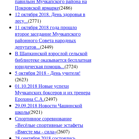
павильон Мучкапского района на
Покровской ярмарке
(
2486
)
12 октября 2018. День здоровья в
лесу...
(
2771
)
11 октября 2018 года прошло
второе заседание Мучкапского
районного Совета народных
депутатов...
(
2449
)
В Шапкинской взрослой сельской
библиотеке оказывается бесплатная
юридическая помощь...
(
2724
)
5 октября 2018 - День учителя!
(
2623
)
01.10.2018 Новые успехи
Мучкапских боксеров и их тренера
Ерохина С.А.
(
2497
)
29.09.2018 Новости Чащинской
школы
(
2921
)
Спортивное соревнование
«Весёлые спортивные эстафеты
«Вместе мы - сила»
(
2607
)
28 сентября 2018 состоялись