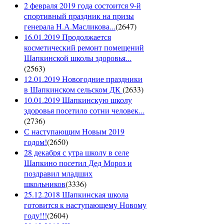
2 февраля 2019 года состоится 9-й
спортивный праздник на призы
генерала Н.А.Масликова...
(
2647
)
16.01.2019 Продолжается
косметический ремонт помещений
Шапкинской школы здоровья...
(
2563
)
12.01.2019 Новогодние праздники
в Шапкинском сельском ДК
(
2633
)
10.01.2019 Шапкинскую школу
здоровья посетило сотни человек...
(
2736
)
С наступающим Новым 2019
годом!
(
2650
)
28 декабря с утра школу в селе
Шапкино посетил Дед Мороз и
поздравил младших
школьников
(
3336
)
25.12.2018 Шапкинская школа
готовится к наступающему Новому
году!!!
(
2604
)