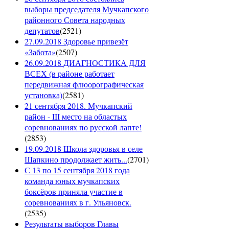
выборы председателя Мучкапского
районного Совета народных
депутатов
(
2521
)
27.09.2018 Здоровье привезёт
«Забота»
(
2507
)
26.09.2018 ДИАГНОСТИКА ДЛЯ
ВСЕХ (в районе работает
передвижная флюорографическая
установка)
(
2581
)
21 сентября 2018. Мучкапский
район - III место на областых
соревнованиях по русской лапте!
(
2853
)
19.09.2018 Школа здоровья в селе
Шапкино продолжает жить...
(
2701
)
С 13 по 15 сентября 2018 года
команда юных мучкапских
боксёров приняла участие в
соревнованиях в г. Ульяновск.
(
2535
)
Результаты выборов Главы