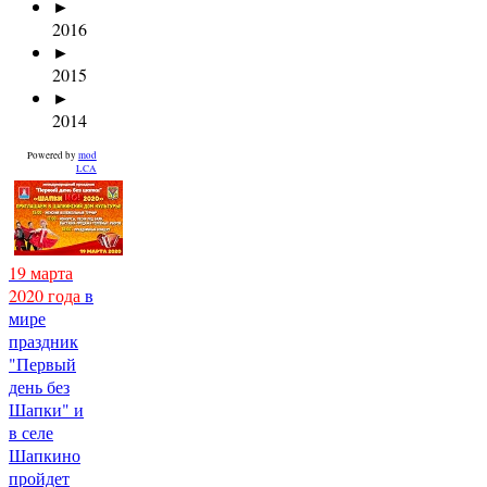
►
2016
►
2015
►
2014
Powered by
mod
LCA
19 марта
2020 года
в
мире
праздник
"Первый
день без
Шапки" и
в селе
Шапкино
пройдет