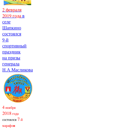
2 февраля
2019 года
в
селе
Шапкино
состоялся
9-й
спортивный
праздник
на призы
генерала
Н.А.Масликова
4
ноября
2018
года
7
состоялся
-й
марафо
н