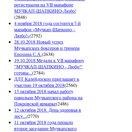
регистрация на VII марафоне
МУЧКАП-ШАПКИНО-Любо!
(
2848
)
4 ноября 2018 года состоится 7-й
марафон «Мучкап-Шапкино –
Любо!»
(
2792
)
28.10.2018 Новый успех
Мучкапских боксеров и тренера
Ерохина С.А.
(
2638
)
19.10.2018 Медали к VII марафону
"МУЧКАП-ШАПКИНО - Любо!"
готовы...
(
2784
)
ДДТ Калейдоскоп приглашает к
участию 19 октября 2018
(
2560
)
13 октября 2018 начал работу
павильон Мучкапского района на
Покровской ярмарке
(
2486
)
12 октября 2018. День здоровья в
лесу...
(
2770
)
11 октября 2018 года прошло
второе заседание Мучкапского