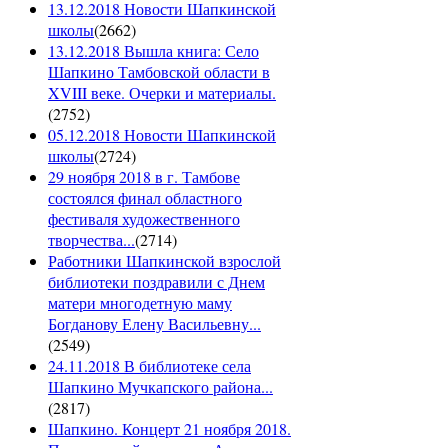
13.12.2018 Новости Шапкинской
школы
(
2662
)
13.12.2018 Вышла книга: Село
Шапкино Тамбовской области в
XVIII веке. Очерки и материалы.
(
2752
)
05.12.2018 Новости Шапкинской
школы
(
2724
)
29 ноября 2018 в г. Тамбове
состоялся финал областного
фестиваля художественного
творчества...
(
2714
)
Работники Шапкинской взрослой
библиотеки поздравили с Днем
матери многодетную маму
Богданову Елену Васильевну...
(
2549
)
24.11.2018 В библиотеке села
Шапкино Мучкапского района...
(
2817
)
Шапкино. Концерт 21 ноября 2018.