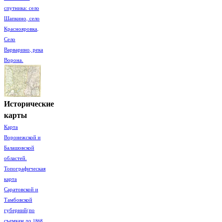
спутника: село
Шапкино, село
Краснояровка,
Село
Варварино, река
Ворона.
Исторические
карты
Карта
Воронежской и
Балашовской
областей.
Топографическая
карта
Саратовской и
Тамбовской
губерний(по
съемкам до 1868