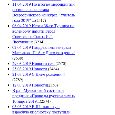
11.04.2019 По итогам мероприятий
регионального этапа
Всероссийского конкурса "Учитель
года 2019" ...
(
2517
)
06.04.2019 Итоги 38-го Турнира по
волейболу памяти Героя
Советского Союза И.Т.
Любушкина
(
3234
)
02.04.2019 Поздравляем генерала
Масликова Н. А. с Днем рождения!
(
2638
)
29.03.2019 Новости села
(
2570
)
25.03.2019 Новости
(
2464
)
21.03.2019 С Днем рождения!
(
2789
)
12.03.2019 Новости
(
2356
)
В р.п. Мучкапский состоится
праздник «Проводы русской зимы»
10 марта 2019...
(
2574
)
05.03.2019 В Шапкинскую
взрослую библиотеку поступили