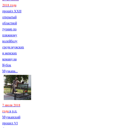
2018 года
прошёл XXII
открытый
областной
турнир по
пляжному
волейболу
среди мужских
и женских
команд на
Кубок
Мучкапа...
7 июля 2018
года
в р.п.
Мучкапский
прошел VI