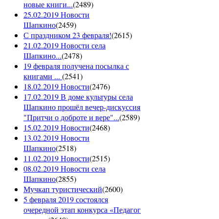
новые книги...
(
2489
)
25.02.2019 Новости
Шапкино
(
2459
)
С праздником 23 февраля!
(
2615
)
21.02.2019 Новости села
Шапкино...
(
2478
)
19 февраля получена посылка с
книгами ...
(
2541
)
18.02.2019 Новости
(
2476
)
17.02.2019 В доме культуры села
Шапкино прошёл вечер-дискуссия
"Притчи о доброте и вере"...
(
2589
)
15.02.2019 Новости
(
2468
)
13.02.2019 Новости
Шапкино
(
2518
)
11.02.2019 Новости
(
2515
)
08.02.2019 Новости села
Шапкино
(
2855
)
Мучкап туристический
(
2600
)
5 февраля 2019 состоялся
очередной этап конкурса «Педагог