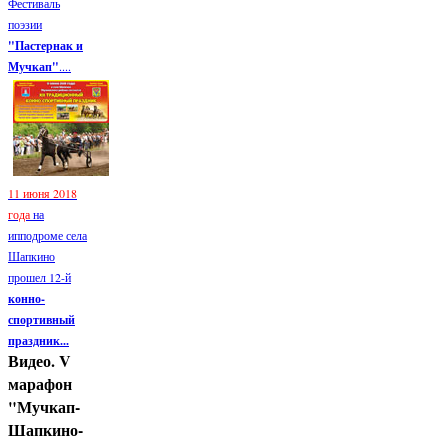
Фестиваль
поэзии
"Пастернак и
Мучкап"
....
11 июня 2018
года
на
ипподроме села
Шапкино
прошел 12-й
конно-
спортивный
праздник...
Видео. V
марафон
"Мучкап-
Шапкино-