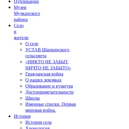
Публикации
Музеи
Мучкапского
района
Село
и
жители
О селе
УСТАВ Шапкинского
сельсовета
«НИКТО НЕ ЗАБЫТ,
НИЧТО НЕ ЗАБЫТО»
Гражданская война
О наших земляках
Образование и культура
Достопримечательности
Школы
Именные списки. Первая
мировая война.
История
История села
Хронология