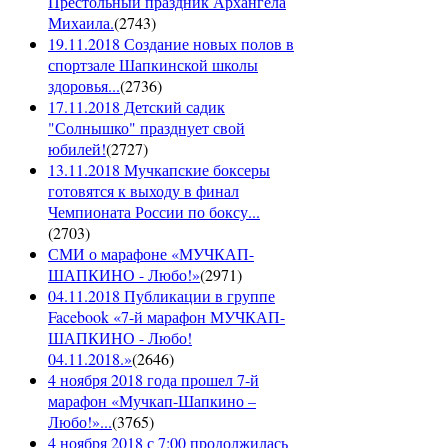
Престольный праздник Архангела
Михаила.
(
2743
)
19.11.2018 Создание новых полов в
спортзале Шапкинской школы
здоровья...
(
2736
)
17.11.2018 Детский садик
"Солнышко" празднует свой
юбилей!
(
2727
)
13.11.2018 Мучкапские боксеры
готовятся к выходу в финал
Чемпионата России по боксу...
(
2703
)
СМИ о марафоне «МУЧКАП-
ШАПКИНО - Любо!»
(
2971
)
04.11.2018 Публикации в группе
Facebook «7-й марафон МУЧКАП-
ШАПКИНО - Любо!
04.11.2018.»
(
2646
)
4 ноября 2018 года прошел 7-й
марафон «Мучкап-Шапкино –
Любо!»...
(
3765
)
4 ноября 2018 с 7:00 продолжилась