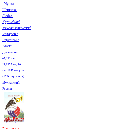
"Мучкап-
Шапкино-
Любо!"
Крупнейший
легкоатлетический
марафон в
Черноземье
России.
Дистанции:
42,195 км,
21,0975 км, 10
км, 1055 метров
(1/40 марафона).
Мучкапский,
Россия
27-29 июля