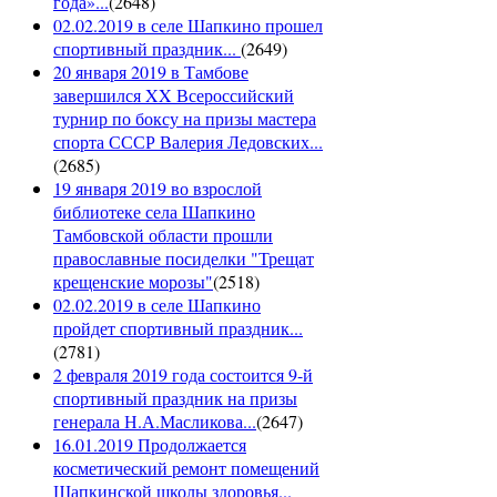
года»...
(
2648
)
02.02.2019 в селе Шапкино прошел
спортивный праздник...
(
2649
)
20 января 2019 в Тамбове
завершился XX Всероссийский
турнир по боксу на призы мастера
спорта СССР Валерия Ледовских...
(
2685
)
19 января 2019 во взрослой
библиотеке села Шапкино
Тамбовской области прошли
православные посиделки "Трещат
крещенские морозы"
(
2518
)
02.02.2019 в селе Шапкино
пройдет спортивный праздник...
(
2781
)
2 февраля 2019 года состоится 9-й
спортивный праздник на призы
генерала Н.А.Масликова...
(
2647
)
16.01.2019 Продолжается
косметический ремонт помещений
Шапкинской школы здоровья...