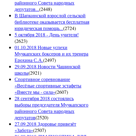
районного Совета народных
депутатов...
(
2448
)
В Шапкинской взрослой сельской
библиотеке оказывается бесплатная
юридическая помощь...
(
2724
)
5 октября 2018 - День учителя!
(
2623
)
01.10.2018 Новые успехи
Мучкапских боксеров и их тренера
Ерохина С.А.
(
2497
)
29.09.2018 Новости Чащинской
школы
(
2921
)
Спортивное соревнование
«Весёлые спортивные эстафеты
«Вместе мы - сила»
(
2607
)
28 сентября 2018 состоялись
выборы председателя Мучкапского
районного Совета народных
депутатов
(
2520
)
27.09.2018 Здоровье привезёт
«Забота»
(
2507
)