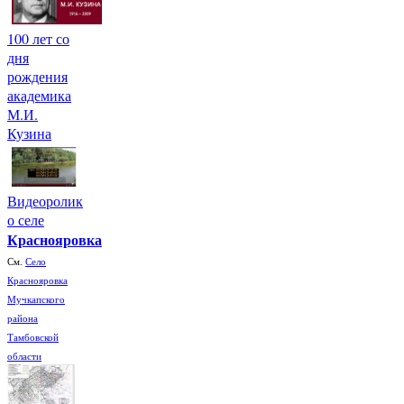
100 лет со
дня
рождения
академика
М.И.
Кузина
Видеоролик
о селе
Краснояровка
См.
Село
Краснояровка
Мучкапского
района
Тамбовской
области