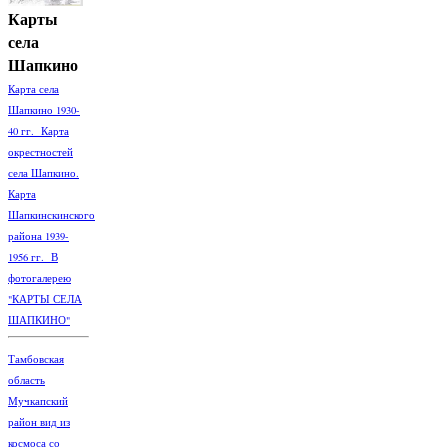
Карты
села
Шапкино
Карта села
Шапкино 1930-
40 гг. Карта
окрестностей
села Шапкино.
Карта
Шапкинскинского
района 1939-
1956 гг. В
фотогалерею
"КАРТЫ СЕЛА
ШАПКИНО"
Тамбовская
область
Мучкапский
район вид из
космоса со