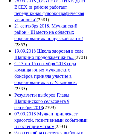
26.09.2018 ДИАГНОСТИКА ДЛЯ
ВСЕХ (в районе работает
передвижная флюорографическая
установка)
(
2581
)
21 сентября 2018. Мучкапский
район - III место на областых
соревнованиях по русской лапте!
(
2853
)
19.09.2018 Школа здоровья в селе
Шапкино продолжает жить...
(
2701
)
С 13 по 15 сентября 2018 года
команда юных мучкапских
боксёров приняла участие в
соревнованиях в г. Ульяновск.
(
2535
)
Результаты выборов Главы
Шапкинского сельсовета 9
сентября 2018
(
2793
)
07.09.2018 Мучкап привлекает
красотой, позитивными событиями
и гостеприимством
(
2531
)
9-го сентября состоятся выборы в