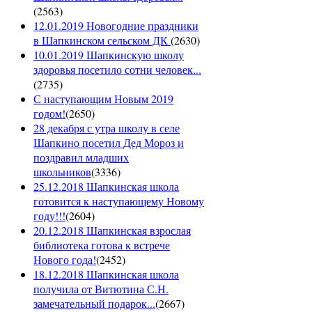
(
2563
)
12.01.2019 Новогодние праздники
в Шапкинском сельском ДК
(
2630
)
10.01.2019 Шапкинскую школу
здоровья посетило сотни человек...
(
2735
)
С наступающим Новым 2019
годом!
(
2650
)
28 декабря с утра школу в селе
Шапкино посетил Дед Мороз и
поздравил младших
школьников
(
3336
)
25.12.2018 Шапкинская школа
готовится к наступающему Новому
году!!!
(
2604
)
20.12.2018 Шапкинская взрослая
библиотека готова к встрече
Нового года!
(
2452
)
18.12.2018 Шапкинская школа
получила от Витютина С.Н.
замечательный подарок...
(
2667
)