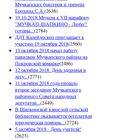
Мучкапских боксеров и тренера
Ерохина С.А.
(
2638
)
19.10.2018 Медали к VII марафону
"МУЧКАП-ШАПКИНО - Любо!"
готовы...
(
2784
)
ДДТ Калейдоскоп приглашает к
участию 19 октября 2018
(
2560
)
13 октября 2018 начал работу
павильон Мучкапского района на
Покровской ярмарке
(
2486
)
12 октября 2018. День здоровья в
лесу...
(
2771
)
11 октября 2018 года прошло
второе заседание Мучкапского
районного Совета народных
депутатов...
(
2449
)
В Шапкинской взрослой сельской
библиотеке оказывается бесплатная
юридическая помощь...
(
2724
)
5 октября 2018 - День учителя!
(
2623
)