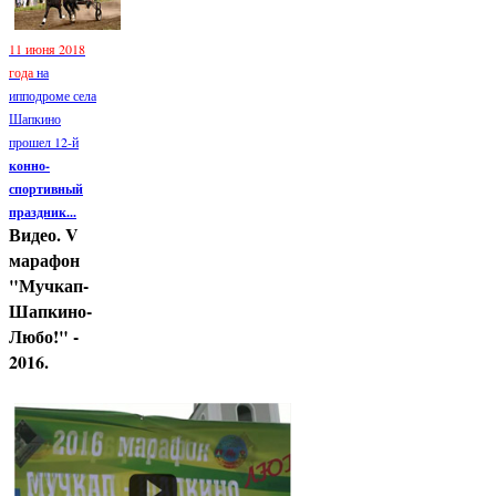
11 июня 2018
года
на
ипподроме села
Шапкино
прошел 12-й
конно-
спортивный
праздник...
Видео. V
марафон
"Мучкап-
Шапкино-
Любо!" -
2016.