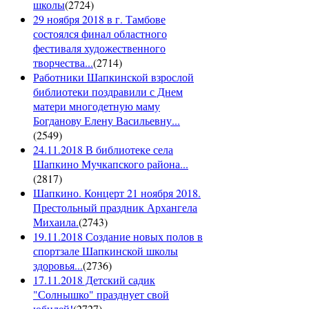
школы
(
2724
)
29 ноября 2018 в г. Тамбове
состоялся финал областного
фестиваля художественного
творчества...
(
2714
)
Работники Шапкинской взрослой
библиотеки поздравили с Днем
матери многодетную маму
Богданову Елену Васильевну...
(
2549
)
24.11.2018 В библиотеке села
Шапкино Мучкапского района...
(
2817
)
Шапкино. Концерт 21 ноября 2018.
Престольный праздник Архангела
Михаила.
(
2743
)
19.11.2018 Создание новых полов в
спортзале Шапкинской школы
здоровья...
(
2736
)
17.11.2018 Детский садик
"Солнышко" празднует свой
юбилей!
(
2727
)