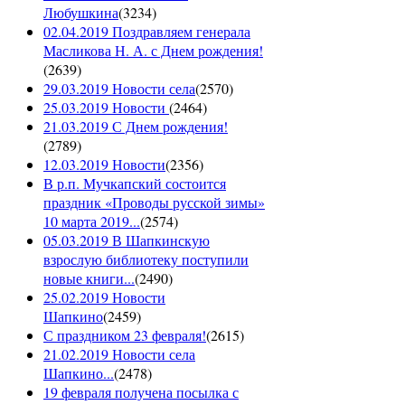
Любушкина
(
3234
)
02.04.2019 Поздравляем генерала
Масликова Н. А. с Днем рождения!
(
2639
)
29.03.2019 Новости села
(
2570
)
25.03.2019 Новости
(
2464
)
21.03.2019 С Днем рождения!
(
2789
)
12.03.2019 Новости
(
2356
)
В р.п. Мучкапский состоится
праздник «Проводы русской зимы»
10 марта 2019...
(
2574
)
05.03.2019 В Шапкинскую
взрослую библиотеку поступили
новые книги...
(
2490
)
25.02.2019 Новости
Шапкино
(
2459
)
С праздником 23 февраля!
(
2615
)
21.02.2019 Новости села
Шапкино...
(
2478
)
19 февраля получена посылка с