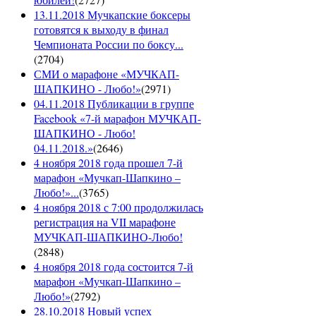
13.11.2018 Мучкапские боксеры
готовятся к выходу в финал
Чемпионата России по боксу...
(
2704
)
СМИ о марафоне «МУЧКАП-
ШАПКИНО - Любо!»
(
2971
)
04.11.2018 Публикации в группе
Facebook «7-й марафон МУЧКАП-
ШАПКИНО - Любо!
04.11.2018.»
(
2646
)
4 ноября 2018 года прошел 7-й
марафон «Мучкап-Шапкино –
Любо!»...
(
3765
)
4 ноября 2018 с 7:00 продолжилась
регистрация на VII марафоне
МУЧКАП-ШАПКИНО-Любо!
(
2848
)
4 ноября 2018 года состоится 7-й
марафон «Мучкап-Шапкино –
Любо!»
(
2792
)
28.10.2018 Новый успех