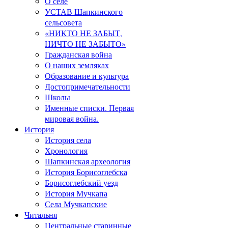
О селе
УСТАВ Шапкинского
сельсовета
«НИКТО НЕ ЗАБЫТ,
НИЧТО НЕ ЗАБЫТО»
Гражданская война
О наших земляках
Образование и культура
Достопримечательности
Школы
Именные списки. Первая
мировая война.
История
История села
Хронология
Шапкинская археология
История Борисоглебска
Борисоглебский уезд
История Мучкапа
Села Мучкапские
Читальня
Центральные старинные