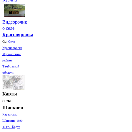
Видеоролик
о селе
Краснояровка
См.
Село
Краснояровка
Мучкапского
района
Тамбовской
области
Карты
села
Шапкино
Карта села
Шапкино 1930-
40 гг. Карта