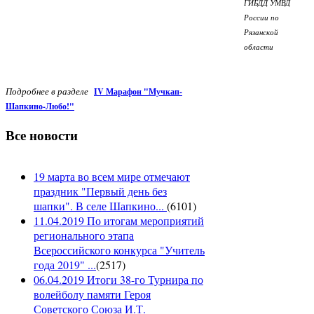
ГИБДД УМВД
России по
Рязанской
области
Подробнее в разделе
IV Марафон "Мучкап-
Шапкино-Любо!"
Все новости
19 марта во всем мире отмечают
праздник "Первый день без
шапки". В селе Шапкино...
(
6101
)
11.04.2019 По итогам мероприятий
регионального этапа
Всероссийского конкурса "Учитель
года 2019" ...
(
2517
)
06.04.2019 Итоги 38-го Турнира по
волейболу памяти Героя
Советского Союза И.Т.