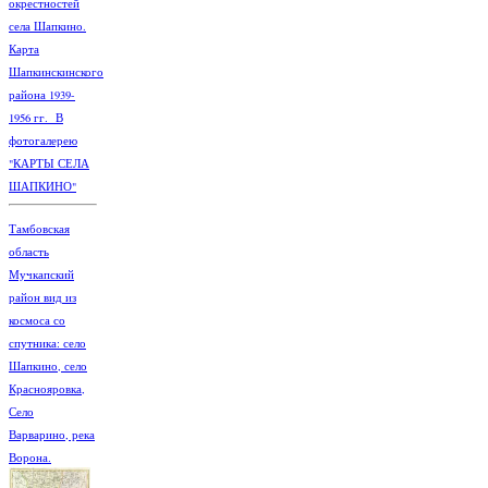
окрестностей
села Шапкино.
Карта
Шапкинскинского
района 1939-
1956 гг. В
фотогалерею
"КАРТЫ СЕЛА
ШАПКИНО"
Тамбовская
область
Мучкапский
район вид из
космоса со
спутника: село
Шапкино, село
Краснояровка,
Село
Варварино, река
Ворона.