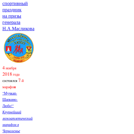
спортивный
праздник
на призы
генерала
Н.А.Масликова
4
ноября
2018
года
7
состоялся
-й
марафо
н
"Мучкап-
Шапкино-
Любо!"
Крупнейший
легкоатлетический
марафон в
Черноземье