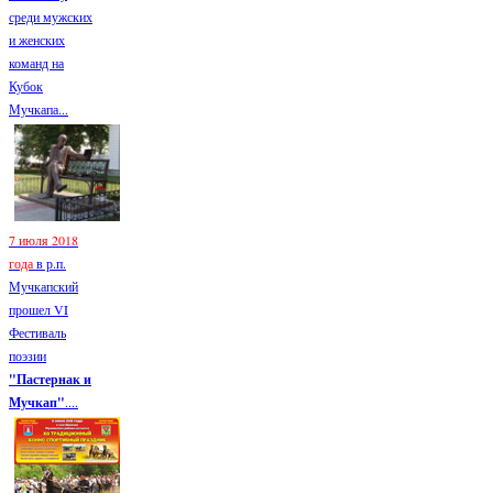
среди мужских
и женских
команд на
Кубок
Мучкапа...
7 июля 2018
года
в р.п.
Мучкапский
прошел VI
Фестиваль
поэзии
"Пастернак и
Мучкап"
....