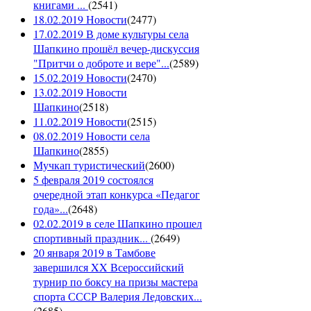
книгами ...
(
2541
)
18.02.2019 Новости
(
2477
)
17.02.2019 В доме культуры села
Шапкино прошёл вечер-дискуссия
"Притчи о доброте и вере"...
(
2589
)
15.02.2019 Новости
(
2470
)
13.02.2019 Новости
Шапкино
(
2518
)
11.02.2019 Новости
(
2515
)
08.02.2019 Новости села
Шапкино
(
2855
)
Мучкап туристический
(
2600
)
5 февраля 2019 состоялся
очередной этап конкурса «Педагог
года»...
(
2648
)
02.02.2019 в селе Шапкино прошел
спортивный праздник...
(
2649
)
20 января 2019 в Тамбове
завершился XX Всероссийский
турнир по боксу на призы мастера
спорта СССР Валерия Ледовских...
(
2685
)