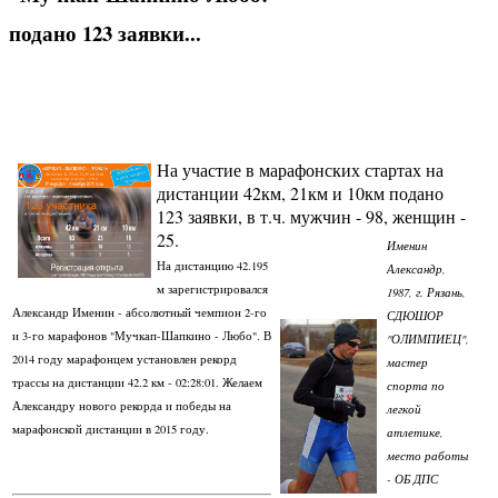
подано 123 заявки...
На участие в марафонских стартах на
дистанции 42км, 21км и 10км подано
123 заявки, в т.ч. мужчин - 98, женщин -
25.
Именин
На дистанцию 42.195
Александр,
м зарегистрировался
1987, г. Рязань,
Александр Именин - абсолютный чемпион 2-го
СДЮШОР
и 3-го марафонов "Мучкап-Шапкино - Любо". В
"ОЛИМПИЕЦ",
2014 году марафонцем установлен рекорд
мастер
трассы на дистанции 42.2 км - 02:28:01. Желаем
спорта по
Александру нового рекорда и победы на
легкой
марафонской дистанции в 2015 году.
атлетике,
место работы
- ОБ ДПС