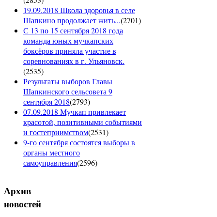
19.09.2018 Школа здоровья в селе
Шапкино продолжает жить...
(
2701
)
С 13 по 15 сентября 2018 года
команда юных мучкапских
боксёров приняла участие в
соревнованиях в г. Ульяновск.
(
2535
)
Результаты выборов Главы
Шапкинского сельсовета 9
сентября 2018
(
2793
)
07.09.2018 Мучкап привлекает
красотой, позитивными событиями
и гостеприимством
(
2531
)
9-го сентября состоятся выборы в
органы местного
самоуправления
(
2596
)
Архив
новостей