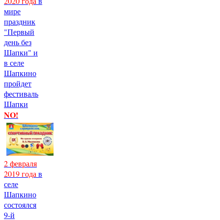
2020 года
в
мире
праздник
"Первый
день без
Шапки" и
в селе
Шапкино
пройдет
фестиваль
Шапки
NO!
2 февраля
2019 года
в
селе
Шапкино
состоялся
9-й