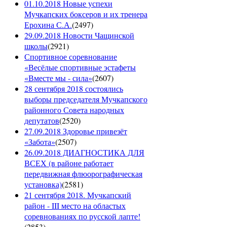
01.10.2018 Новые успехи
Мучкапских боксеров и их тренера
Ерохина С.А.
(
2497
)
29.09.2018 Новости Чащинской
школы
(
2921
)
Спортивное соревнование
«Весёлые спортивные эстафеты
«Вместе мы - сила»
(
2607
)
28 сентября 2018 состоялись
выборы председателя Мучкапского
районного Совета народных
депутатов
(
2520
)
27.09.2018 Здоровье привезёт
«Забота»
(
2507
)
26.09.2018 ДИАГНОСТИКА ДЛЯ
ВСЕХ (в районе работает
передвижная флюорографическая
установка)
(
2581
)
21 сентября 2018. Мучкапский
район - III место на областых
соревнованиях по русской лапте!
(
2853
)