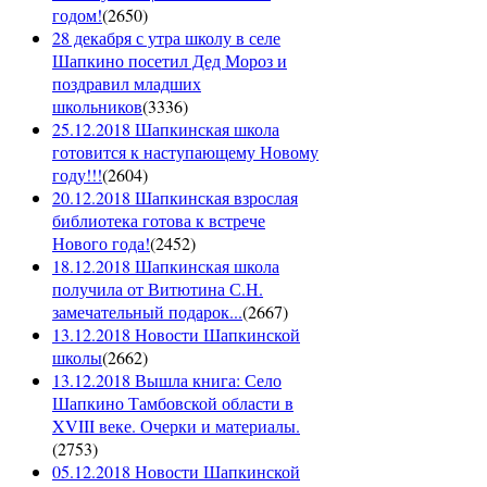
годом!
(
2650
)
28 декабря с утра школу в селе
Шапкино посетил Дед Мороз и
поздравил младших
школьников
(
3336
)
25.12.2018 Шапкинская школа
готовится к наступающему Новому
году!!!
(
2604
)
20.12.2018 Шапкинская взрослая
библиотека готова к встрече
Нового года!
(
2452
)
18.12.2018 Шапкинская школа
получила от Витютина С.Н.
замечательный подарок...
(
2667
)
13.12.2018 Новости Шапкинской
школы
(
2662
)
13.12.2018 Вышла книга: Село
Шапкино Тамбовской области в
XVIII веке. Очерки и материалы.
(
2753
)
05.12.2018 Новости Шапкинской