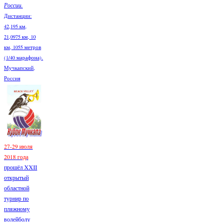
России.
Дистанции:
42,195 км,
21,0975 км, 10
км, 1055 метров
(1/40 марафона).
Мучкапский,
Россия
27-29 июля
2018 года
прошёл XXII
открытый
областной
турнир по
пляжному
волейболу