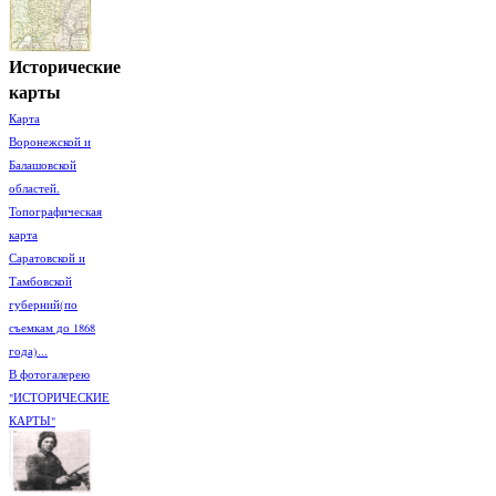
Исторические
карты
Карта
Воронежской и
Балашовской
областей.
Топографическая
карта
Саратовской и
Тамбовской
губерний(по
съемкам до 1868
года)...
В фотогалерею
"ИСТОРИЧЕСКИЕ
КАРТЫ"