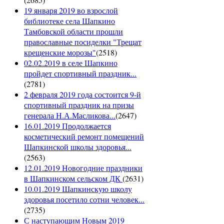
19 января 2019 во взрослой
библиотеке села Шапкино
Тамбовской области прошли
православные посиделки "Трещат
крещенские морозы"
(
2518
)
02.02.2019 в селе Шапкино
пройдет спортивный праздник...
(
2781
)
2 февраля 2019 года состоится 9-й
спортивный праздник на призы
генерала Н.А.Масликова...
(
2647
)
16.01.2019 Продолжается
косметический ремонт помещений
Шапкинской школы здоровья...
(
2563
)
12.01.2019 Новогодние праздники
в Шапкинском сельском ДК
(
2631
)
10.01.2019 Шапкинскую школу
здоровья посетило сотни человек...
(
2735
)
С наступающим Новым 2019