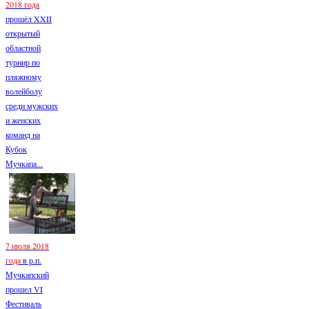
2018 года
прошёл XXII
открытый
областной
турнир по
пляжному
волейболу
среди мужских
и женских
команд на
Кубок
Мучкапа...
7 июля 2018
года
в р.п.
Мучкапский
прошел VI
Фестиваль