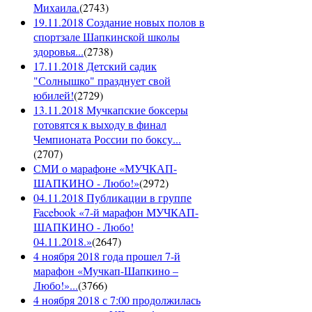
Михаила.
(
2743
)
19.11.2018 Создание новых полов в
спортзале Шапкинской школы
здоровья...
(
2738
)
17.11.2018 Детский садик
"Солнышко" празднует свой
юбилей!
(
2729
)
13.11.2018 Мучкапские боксеры
готовятся к выходу в финал
Чемпионата России по боксу...
(
2707
)
СМИ о марафоне «МУЧКАП-
ШАПКИНО - Любо!»
(
2972
)
04.11.2018 Публикации в группе
Facebook «7-й марафон МУЧКАП-
ШАПКИНО - Любо!
04.11.2018.»
(
2647
)
4 ноября 2018 года прошел 7-й
марафон «Мучкап-Шапкино –
Любо!»...
(
3766
)
4 ноября 2018 с 7:00 продолжилась