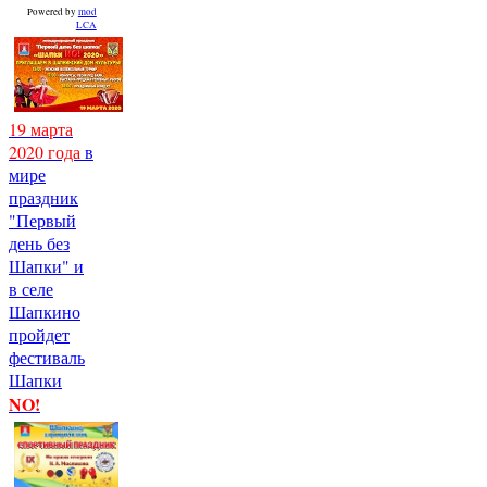
Powered by
mod
LCA
19 марта
2020 года
в
мире
праздник
"Первый
день без
Шапки" и
в селе
Шапкино
пройдет
фестиваль
Шапки
NO!