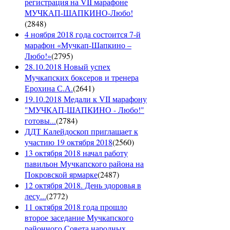
регистрация на VII марафоне
МУЧКАП-ШАПКИНО-Любо!
(
2848
)
4 ноября 2018 года состоится 7-й
марафон «Мучкап-Шапкино –
Любо!»
(
2795
)
28.10.2018 Новый успех
Мучкапских боксеров и тренера
Ерохина С.А.
(
2641
)
19.10.2018 Медали к VII марафону
"МУЧКАП-ШАПКИНО - Любо!"
готовы...
(
2784
)
ДДТ Калейдоскоп приглашает к
участию 19 октября 2018
(
2560
)
13 октября 2018 начал работу
павильон Мучкапского района на
Покровской ярмарке
(
2487
)
12 октября 2018. День здоровья в
лесу...
(
2772
)
11 октября 2018 года прошло
второе заседание Мучкапского
районного Совета народных