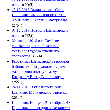
школы
(
2663
)
13.12.2018 Вышла книга: Село
Шапкино Тамбовской области в
XVIII веке. Очерки и материалы.
(
2754
)
05.12.2018 Новости Шапкинской
школы
(
2725
)
29 ноября 2018 в г. Тамбове
состоялся финал областного
фестиваля художественного
творчества...
(
2714
)
Работники Шапкинской взрослой
библиотеки поздравили с Днем
матери многодетную маму
Богданову Елену Васильевну...
(
2551
)
24.11.2018 В библиотеке села
Шапкино Мучкапского района...
(
2817
)
Шапкино. Концерт 21 ноября 2018.
Престольный праздник Архангела