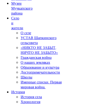
Музеи
Мучкапского
района
Село
и
жители
О селе
УСТАВ Шапкинского
сельсовета
«НИКТО НЕ ЗАБЫТ,
НИЧТО НЕ ЗАБЫТО»
Гражданская война
О наших земляках
Образование и культура
Достопримечательности
Школы
Именные списки. Первая
мировая война.
История
История села
Хронология