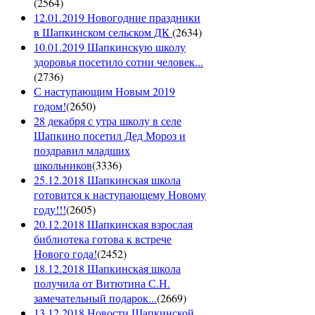
(
2564
)
12.01.2019 Новогодние праздники
в Шапкинском сельском ДК
(
2634
)
10.01.2019 Шапкинскую школу
здоровья посетило сотни человек...
(
2736
)
С наступающим Новым 2019
годом!
(
2650
)
28 декабря с утра школу в селе
Шапкино посетил Дед Мороз и
поздравил младших
школьников
(
3336
)
25.12.2018 Шапкинская школа
готовится к наступающему Новому
году!!!
(
2605
)
20.12.2018 Шапкинская взрослая
библиотека готова к встрече
Нового года!
(
2452
)
18.12.2018 Шапкинская школа
получила от Витютина С.Н.
замечательный подарок...
(
2669
)
13.12.2018 Новости Шапкинской