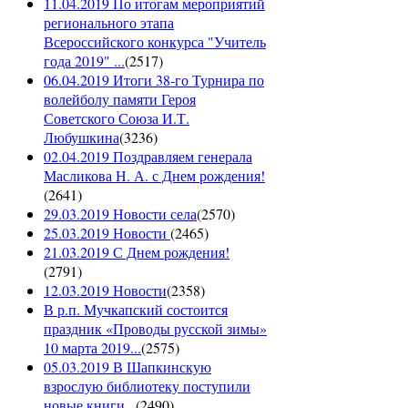
11.04.2019 По итогам мероприятий
регионального этапа
Всероссийского конкурса "Учитель
года 2019" ...
(
2517
)
06.04.2019 Итоги 38-го Турнира по
волейболу памяти Героя
Советского Союза И.Т.
Любушкина
(
3236
)
02.04.2019 Поздравляем генерала
Масликова Н. А. с Днем рождения!
(
2641
)
29.03.2019 Новости села
(
2570
)
25.03.2019 Новости
(
2465
)
21.03.2019 С Днем рождения!
(
2791
)
12.03.2019 Новости
(
2358
)
В р.п. Мучкапский состоится
праздник «Проводы русской зимы»
10 марта 2019...
(
2575
)
05.03.2019 В Шапкинскую
взрослую библиотеку поступили
новые книги...
(
2490
)