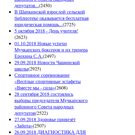
депутатов...
(
2450
)
В Шапкинской взрослой сельской
библиотеке оказывается бесплатная
юридическая помощь...
(
2725
)
5 октября 2018 - День учителя!
(
2623
)
01.10.2018 Новые успехи
Мучкапских боксеров и их тренера
Ерохина С.А.
(
2497
)
29.09.2018 Новости Чащинской
школы
(
2925
)
Спортивное соревнование
«Весёлые спортивные эстафеты
«Вместе мы - сила»
(
2608
)
28 сентября 2018 состоялись
выборы председателя Мучкапского
районного Совета народных
депутатов
(
2522
)
27.09.2018 Здоровье привезёт
«Забота»
(
2507
)
26.09.2018 ДИАГНОСТИКА ДЛЯ