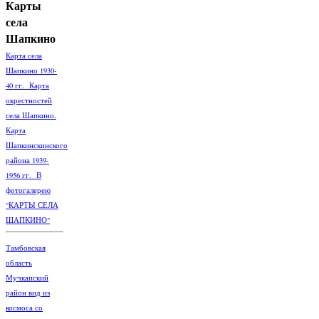
Карты
села
Шапкино
Карта села
Шапкино 1930-
40 гг. Карта
окрестностей
села Шапкино.
Карта
Шапкинскинского
района 1939-
1956 гг. В
фотогалерею
"КАРТЫ СЕЛА
ШАПКИНО"
Тамбовская
область
Мучкапский
район вид из
космоса со