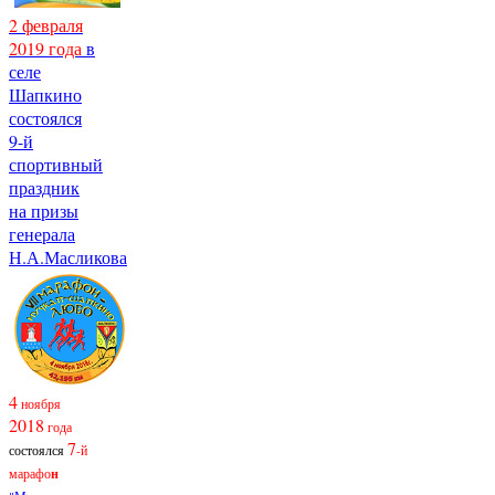
2 февраля
2019 года
в
селе
Шапкино
состоялся
9-й
спортивный
праздник
на призы
генерала
Н.А.Масликова
4
ноября
2018
года
7
состоялся
-й
марафо
н