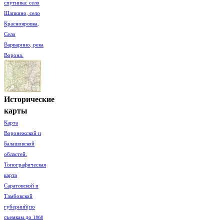
спутника: село
Шапкино, село
Краснояровка,
Село
Варварино, река
Ворона.
Исторические
карты
Карта
Воронежской и
Балашовской
областей.
Топографическая
карта
Саратовской и
Тамбовской
губерний(по
съемкам до 1868