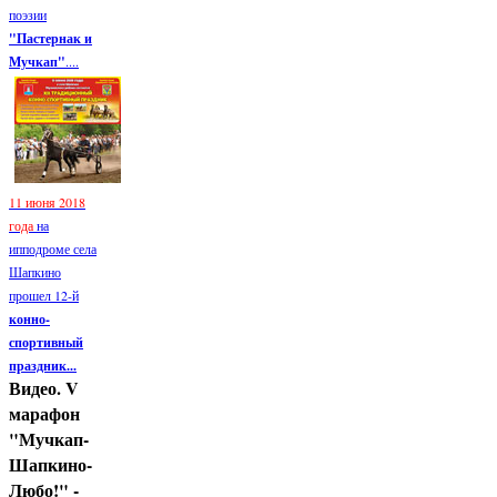
поэзии
"Пастернак и
Мучкап"
....
11 июня 2018
года
на
ипподроме села
Шапкино
прошел 12-й
конно-
спортивный
праздник...
Видео. V
марафон
"Мучкап-
Шапкино-
Любо!" -