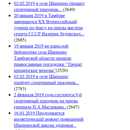
02.02.2019 в селе Шапкино прошел
спортивный праздник...
(
2649
)
20 января 2019 в Тамбове
завершился XX Всероссийский
турнир по боксу на призы мастера
спорта СССР Валерия Ледовских...
(
2685
)
19 января 2019 во взрослой
библиотеке села Шапкино
Тамбовской области прошли
православные посиделки "Трещат
крещенские морозы"
(
2520
)
02.02.2019 в селе Шапкино
пройдет спортивный праздник...
(
2783
)
2 февраля 2019 года состоится 9-й
спортивный праздник на призы
генерала Н.А.Масликова...
(
2647
)
16.01.2019 Продолжается
косметический ремонт помещений
Шапкинской школы здоровья...