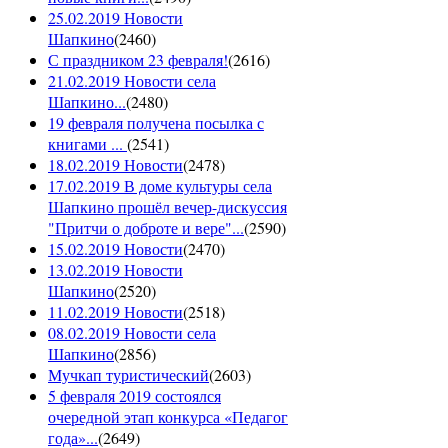
25.02.2019 Новости
Шапкино
(
2460
)
С праздником 23 февраля!
(
2616
)
21.02.2019 Новости села
Шапкино...
(
2480
)
19 февраля получена посылка с
книгами ...
(
2541
)
18.02.2019 Новости
(
2478
)
17.02.2019 В доме культуры села
Шапкино прошёл вечер-дискуссия
"Притчи о доброте и вере"...
(
2590
)
15.02.2019 Новости
(
2470
)
13.02.2019 Новости
Шапкино
(
2520
)
11.02.2019 Новости
(
2518
)
08.02.2019 Новости села
Шапкино
(
2856
)
Мучкап туристический
(
2603
)
5 февраля 2019 состоялся
очередной этап конкурса «Педагог
года»...
(
2649
)