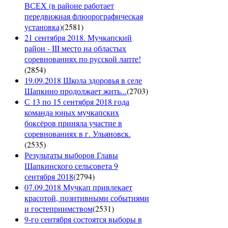
ВСЕХ (в районе работает
передвижная флюорографическая
установка)
(
2581
)
21 сентября 2018. Мучкапский
район - III место на областых
соревнованиях по русской лапте!
(
2854
)
19.09.2018 Школа здоровья в селе
Шапкино продолжает жить...
(
2703
)
С 13 по 15 сентября 2018 года
команда юных мучкапских
боксёров приняла участие в
соревнованиях в г. Ульяновск.
(
2535
)
Результаты выборов Главы
Шапкинского сельсовета 9
сентября 2018
(
2794
)
07.09.2018 Мучкап привлекает
красотой, позитивными событиями
и гостеприимством
(
2531
)
9-го сентября состоятся выборы в