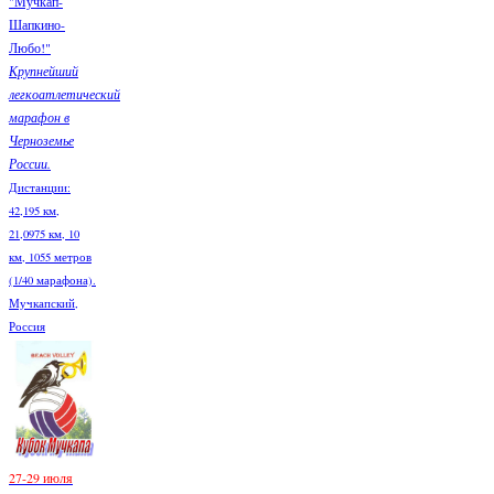
"Мучкап-
Шапкино-
Любо!"
Крупнейший
легкоатлетический
марафон в
Черноземье
России.
Дистанции:
42,195 км,
21,0975 км, 10
км, 1055 метров
(1/40 марафона).
Мучкапский,
Россия
27-29 июля