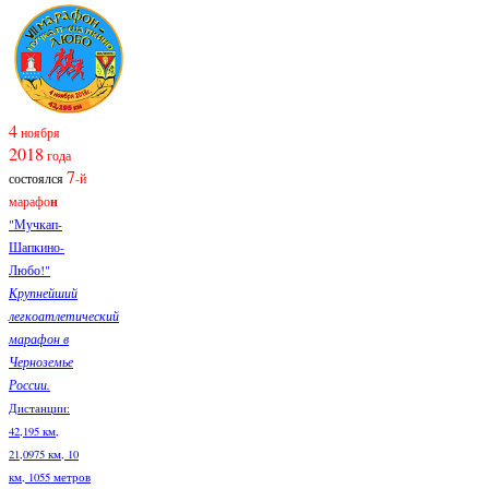
4
ноября
2018
года
7
состоялся
-й
марафо
н
"Мучкап-
Шапкино-
Любо!"
Крупнейший
легкоатлетический
марафон в
Черноземье
России.
Дистанции:
42,195 км,
21,0975 км, 10
км, 1055 метров