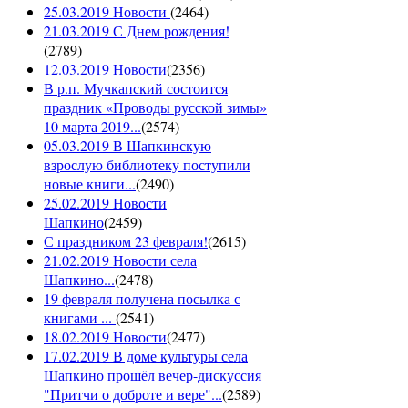
25.03.2019 Новости
(
2464
)
21.03.2019 С Днем рождения!
(
2789
)
12.03.2019 Новости
(
2356
)
В р.п. Мучкапский состоится
праздник «Проводы русской зимы»
10 марта 2019...
(
2574
)
05.03.2019 В Шапкинскую
взрослую библиотеку поступили
новые книги...
(
2490
)
25.02.2019 Новости
Шапкино
(
2459
)
С праздником 23 февраля!
(
2615
)
21.02.2019 Новости села
Шапкино...
(
2478
)
19 февраля получена посылка с
книгами ...
(
2541
)
18.02.2019 Новости
(
2477
)
17.02.2019 В доме культуры села
Шапкино прошёл вечер-дискуссия
"Притчи о доброте и вере"...
(
2589
)