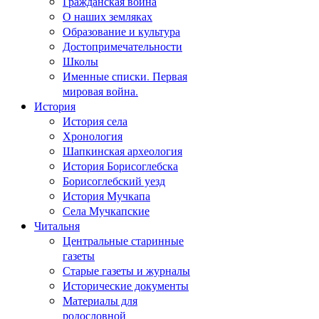
Гражданская война
О наших земляках
Образование и культура
Достопримечательности
Школы
Именные списки. Первая
мировая война.
История
История села
Хронология
Шапкинская археология
История Борисоглебска
Борисоглебский уезд
История Мучкапа
Села Мучкапские
Читальня
Центральные старинные
газеты
Старые газеты и журналы
Исторические документы
Материалы для
родословной