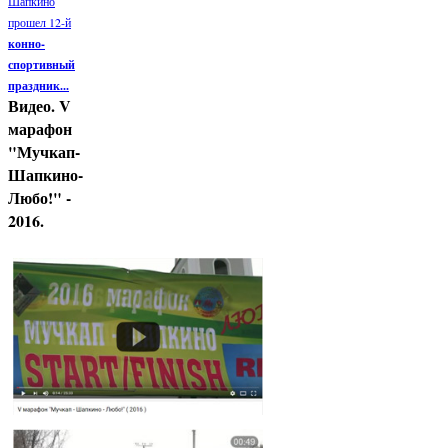
Шапкино
прошел 12-й
конно-
спортивный
праздник...
Видео. V
марафон
"Мучкап-
Шапкино-
Любо!" -
2016.