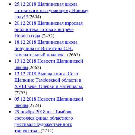
25.12.2018 Шапкинская школа
готовится к наступающему Новому
году!!!
(
2604
)
20.12.2018 Шапкинская взрослая
библиотека готова к встрече
Нового года!
(
2452
)
18.12.2018 Шапкинская школа
получила от Витютина С.Н.
замечательный подарок...
(
2667
)
13.12.2018 Новости Шапкинской
школы
(
2662
)
13.12.2018 Вышла книга: Село
Шапкино Тамбовской области в
XVIII веке. Очерки и материалы.
(
2753
)
05.12.2018 Новости Шапкинской
школы
(
2724
)
29 ноября 2018 в г. Тамбове
состоялся финал областного
фестиваля художественного
творчества...
(
2714
)