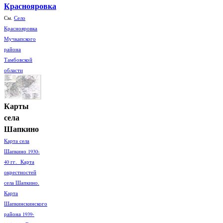
Краснояровка
См.
Село
Краснояровка
Мучкапского
района
Тамбовской
области
Карты
села
Шапкино
Карта села
Шапкино 1930-
40 гг. Карта
окрестностей
села Шапкино.
Карта
Шапкинскинского
района 1939-