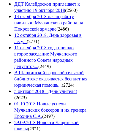
ДДТ Калейдоскоп приглашает к
участию 19 октября 2018
(
2560
)
13 октября 2018 начал работу
павильон Мучкапского района на
Покровской ярмарке
(
2486
)
12 октября 2018. День здоровья в
лесу...
(
2771
)
11 октября 2018 года прошло
второе заседание Мучкапского
районного Совета народных
депутатов...
(
2449
)
В Шапкинской взрослой сельской
библиотеке оказывается бесплатная
юридическая помощь...
(
2724
)
5 октября 2018 - День учителя!
(
2623
)
01.10.2018 Новые успехи
Мучкапских боксеров и их тренера
Ерохина С.А.
(
2497
)
29.09.2018 Новости Чащинской
школы
(
2921
)