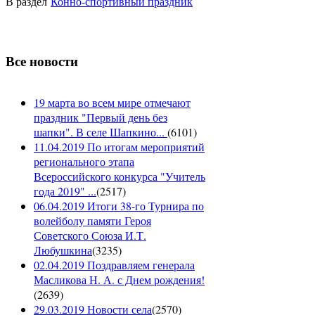
В раздел
Конно-спортивный праздник
Все новости
19 марта во всем мире отмечают
праздник "Первый день без
шапки". В селе Шапкино...
(
6101
)
11.04.2019 По итогам мероприятий
регионального этапа
Всероссийского конкурса "Учитель
года 2019" ...
(
2517
)
06.04.2019 Итоги 38-го Турнира по
волейболу памяти Героя
Советского Союза И.Т.
Любушкина
(
3235
)
02.04.2019 Поздравляем генерала
Масликова Н. А. с Днем рождения!
(
2639
)
29.03.2019 Новости села
(
2570
)