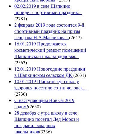
02.02.2019 в селе Шапкино
пройдет спортивный праздник...
(
2781
)
2 февраля 2019 года состоится 9-й
спортивный праздник на призы
генерала Н.А.Масликова...
(
2647
)
16.01.2019 Продолжается
косметический ремонт помещений
Шапкинской школы здоровья...
(
2563
)
12.01.2019 Новогодние праздники
в Шапкинском сельском ДК
(
2631
)
10.01.2019 Шапкинскую школу
здоровья посетило сотни человек...
(
2736
)
С наступающим Новым 2019
годом!
(
2650
)
28 декабря с утра школу в селе
Шапкино посетил Дед Мороз и
поздравил младших
школьников
(
3336
)