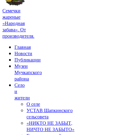
Семечки
жареные
«Народная
забава». От
производителя.
Главная
Новости
Публикации
Музеи
Мучкапского
района
Село
и
жители
О селе
УСТАВ Шапкинского
сельсовета
«НИКТО НЕ ЗАБЫТ,
НИЧТО НЕ ЗАБЫТО»