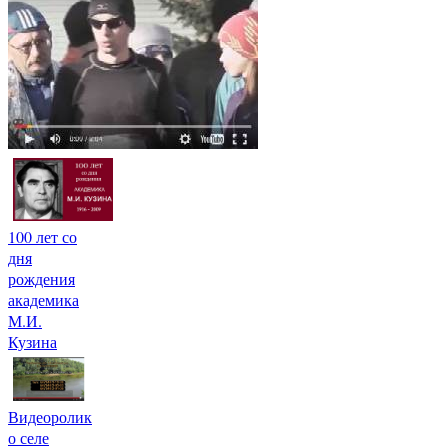
100 лет со
дня
рождения
академика
М.И.
Кузина
Видеоролик
о селе