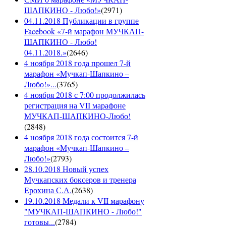
ШАПКИНО - Любо!»
(
2971
)
04.11.2018 Публикации в группе
Facebook «7-й марафон МУЧКАП-
ШАПКИНО - Любо!
04.11.2018.»
(
2646
)
4 ноября 2018 года прошел 7-й
марафон «Мучкап-Шапкино –
Любо!»...
(
3765
)
4 ноября 2018 с 7:00 продолжилась
регистрация на VII марафоне
МУЧКАП-ШАПКИНО-Любо!
(
2848
)
4 ноября 2018 года состоится 7-й
марафон «Мучкап-Шапкино –
Любо!»
(
2793
)
28.10.2018 Новый успех
Мучкапских боксеров и тренера
Ерохина С.А.
(
2638
)
19.10.2018 Медали к VII марафону
"МУЧКАП-ШАПКИНО - Любо!"
готовы...
(
2784
)