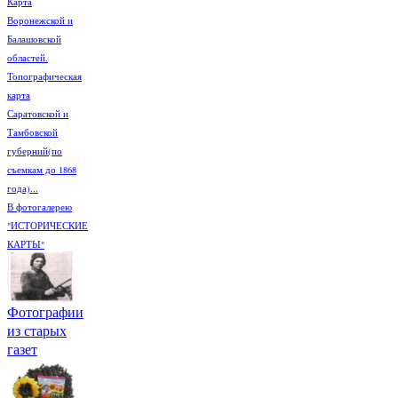
Карта
Воронежской и
Балашовской
областей.
Топографическая
карта
Саратовской и
Тамбовской
губерний(по
съемкам до 1868
года)...
В фотогалерею
"ИСТОРИЧЕСКИЕ
КАРТЫ"
Фотографии
из старых
газет