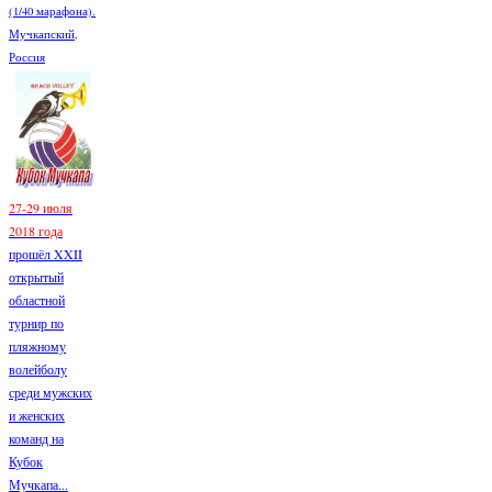
(1/40 марафона).
Мучкапский,
Россия
27-29 июля
2018 года
прошёл XXII
открытый
областной
турнир по
пляжному
волейболу
среди мужских
и женских
команд на
Кубок
Мучкапа...