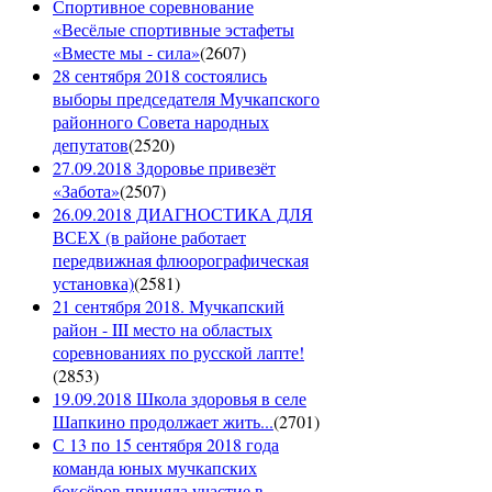
Спортивное соревнование
«Весёлые спортивные эстафеты
«Вместе мы - сила»
(
2607
)
28 сентября 2018 состоялись
выборы председателя Мучкапского
районного Совета народных
депутатов
(
2520
)
27.09.2018 Здоровье привезёт
«Забота»
(
2507
)
26.09.2018 ДИАГНОСТИКА ДЛЯ
ВСЕХ (в районе работает
передвижная флюорографическая
установка)
(
2581
)
21 сентября 2018. Мучкапский
район - III место на областых
соревнованиях по русской лапте!
(
2853
)
19.09.2018 Школа здоровья в селе
Шапкино продолжает жить...
(
2701
)
С 13 по 15 сентября 2018 года
команда юных мучкапских
боксёров приняла участие в