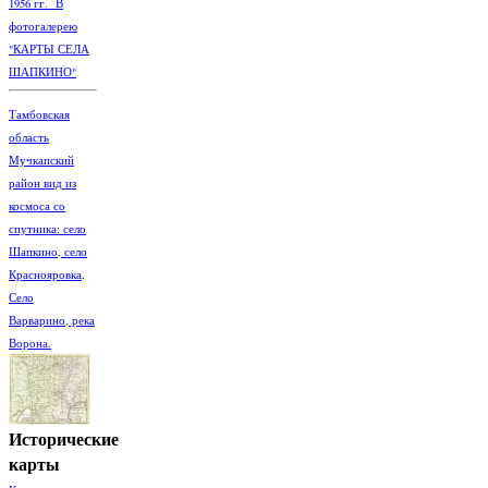
1956 гг. В
фотогалерею
"КАРТЫ СЕЛА
ШАПКИНО"
Тамбовская
область
Мучкапский
район вид из
космоса со
спутника: село
Шапкино, село
Краснояровка,
Село
Варварино, река
Ворона.
Исторические
карты