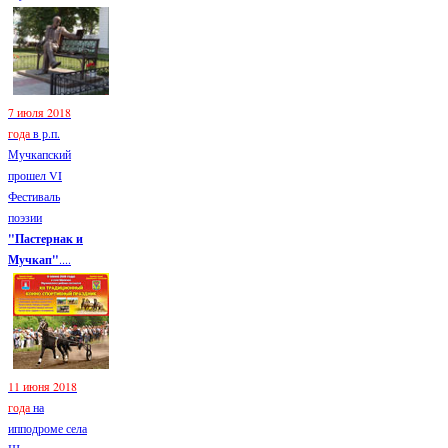
7 июля 2018
года
в р.п.
Мучкапский
прошел VI
Фестиваль
поэзии
"Пастернак и
Мучкап"
....
11 июня 2018
года
на
ипподроме села