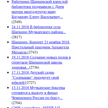
Работники Шапкинской взрослой
библиотеки поздравили с Днем
матери многодетную маму
Богданову Елену Васильевну...
(
2549
)
24.11.2018 В библиотеке села
Шапкино Мучкапского района...
(
2817
)
Шапкино. Концерт 21 ноября 2018.
Престольный праздник Архангела
Михаила.
(
2743
)
19.11.2018 Создание новых полов в
спортзале Шапкинской школы
здоровья...
(
2736
)
17.11.2018 Детский садик
"Солнышко" празднует свой
юбилей!
(
2727
)
13.11.2018 Мучкапские боксеры
готовятся к выходу в финал
Чемпионата России по боксу...
(
2704
)
СМИ о марафоне «МУЧКАП-