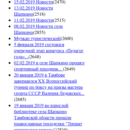
15.02.2019 Новости
(
2470
)
13.02.2019 Новости
Шапкино
(
2518
)
11.02.2019 Новости
(
2515
)
08.02.2019 Новости села
Шапкино
(
2855
)
Мучкап туристический
(
2600
)
5 февраля 2019 состоялся
очередной этап конкурса «Педагог
года»...
(
2648
)
02.02.2019 в селе Шапкино прошел
спортивный праздник...
(
2649
)
20 января 2019 в Тамбове
завершился XX Всероссийский
турнир по боксу на призы мастера
спорта СССР Валерия Ледовских...
(
2685
)
19 января 2019 во взрослой
библиотеке села Шапкино
Тамбовской области прошли
православные посиделки "Трещат
крещенские морозы"
(
2519
)