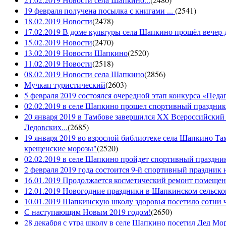
19 февраля получена посылка с книгами ...
(
2541
)
18.02.2019 Новости
(
2478
)
17.02.2019 В доме культуры села Шапкино прошёл вечер-д
15.02.2019 Новости
(
2470
)
13.02.2019 Новости Шапкино
(
2520
)
11.02.2019 Новости
(
2518
)
08.02.2019 Новости села Шапкино
(
2856
)
Мучкап туристический
(
2603
)
5 февраля 2019 состоялся очередной этап конкурса «Педаго
02.02.2019 в селе Шапкино прошел спортивный праздник
20 января 2019 в Тамбове завершился XX Всероссийский
Ледовских...
(
2685
)
19 января 2019 во взрослой библиотеке села Шапкино Т
крещенские морозы"
(
2520
)
02.02.2019 в селе Шапкино пройдет спортивный праздник
2 февраля 2019 года состоится 9-й спортивный праздник 
16.01.2019 Продолжается косметический ремонт помещен
12.01.2019 Новогодние праздники в Шапкинском сельск
10.01.2019 Шапкинскую школу здоровья посетило сотни ч
С наступающим Новым 2019 годом!
(
2650
)
28 декабря с утра школу в селе Шапкино посетил Дед М