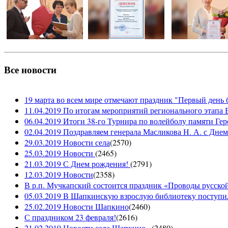
Все новости
19 марта во всем мире отмечают праздник "Первый день 
11.04.2019 По итогам мероприятий регионального этапа В
06.04.2019 Итоги 38-го Турнира по волейболу памяти Ге
02.04.2019 Поздравляем генерала Масликова Н. А. с Дне
29.03.2019 Новости села
(
2570
)
25.03.2019 Новости
(
2465
)
21.03.2019 С Днем рождения!
(
2791
)
12.03.2019 Новости
(
2358
)
В р.п. Мучкапский состоится праздник «Проводы русской 
05.03.2019 В Шапкинскую взрослую библиотеку поступил
25.02.2019 Новости Шапкино
(
2460
)
С праздником 23 февраля!
(
2616
)
21.02.2019 Новости села Шапкино...
(
2480
)