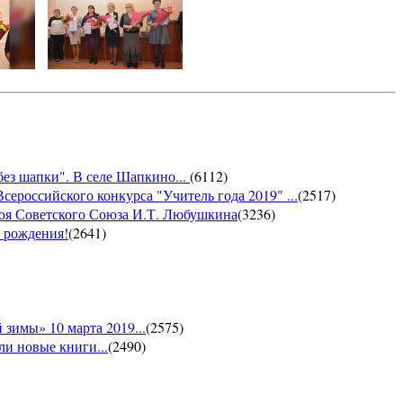
без шапки". В селе Шапкино...
(
6112
)
сероссийского конкурса "Учитель года 2019" ...
(
2517
)
роя Советского Союза И.Т. Любушкина
(
3236
)
м рождения!
(
2641
)
зимы» 10 марта 2019...
(
2575
)
и новые книги...
(
2490
)