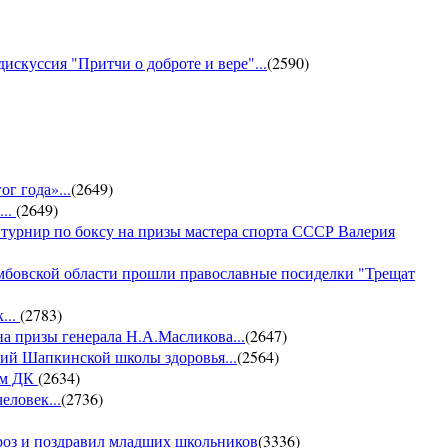
искуссия "Притчи о доброте и вере"...
(
2590
)
г года»...
(
2649
)
...
(
2649
)
 турнир по боксу на призы мастера спорта СССР Валерия
амбовской области прошли православные посиделки "Трещат
...
(
2783
)
на призы генерала Н.А.Масликова...
(
2647
)
ий Шапкинской школы здоровья...
(
2564
)
ом ДК
(
2634
)
еловек...
(
2736
)
ороз и поздравил младших школьников
(
3336
)