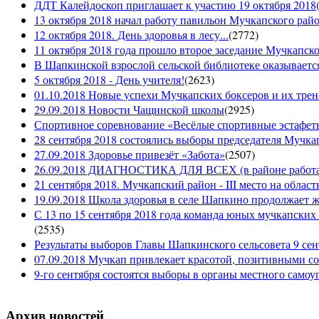
ДДТ Калейдоскоп приглашает к участию 19 октября 2018
13 октября 2018 начал работу павильон Мучкапского рай
12 октября 2018. День здоровья в лесу...
(
2772
)
11 октября 2018 года прошло второе заседание Мучкапско
В Шапкинской взрослой сельской библиотеке оказывается
5 октября 2018 - День учителя!
(
2623
)
01.10.2018 Новые успехи Мучкапских боксеров и их трен
29.09.2018 Новости Чащинской школы
(
2925
)
Спортивное соревнование «Весёлые спортивные эстафеты
28 сентября 2018 состоялись выборы председателя Мучка
27.09.2018 Здоровье привезёт «Забота»
(
2507
)
26.09.2018 ДИАГНОСТИКА ДЛЯ ВСЕХ (в районе работае
21 сентября 2018. Мучкапский район - III место на облас
19.09.2018 Школа здоровья в селе Шапкино продолжает жи
С 13 по 15 сентября 2018 года команда юных мучкапских 
(
2535
)
Результаты выборов Главы Шапкинского сельсовета 9 сен
07.09.2018 Мучкап привлекает красотой, позитивными с
9-го сентября состоятся выборы в органы местного само
Архив новостей