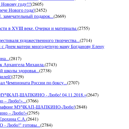
 Новому году!!!
(
2605
)
рече Нового года!
(
2452
)
 замечательный подарок...
(
2669
)
ти в XVIII веке. Очерки и материалы.
(
2755
)
фестиваля художественного творчества...
(
2714
)
 с Днем матери многодетную маму Богданову Елену
на...
(
2817
)
ик Архангела Михаила.
(
2743
)
й школы здоровья...
(
2738
)
билей!
(
2729
)
ал Чемпионата России по боксу...
(
2707
)
он МУЧКАП-ШАПКИНО - Любо! 04.11.2018.»
(
2647
)
о – Любо!»...
(
3766
)
VII марафоне МУЧКАП-ШАПКИНО-Любо!
(
2848
)
кино – Любо!»
(
2795
)
 Ерохина С.А.
(
2641
)
- Любо!" готовы...
(
2784
)