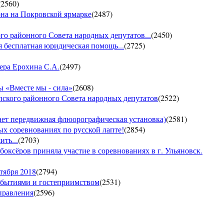
(
2560
)
она на Покровской ярмарке
(
2487
)
го районного Совета народных депутатов...
(
2450
)
 бесплатная юридическая помощь...
(
2725
)
ера Ерохина С.А.
(
2497
)
 «Вместе мы - сила»
(
2608
)
пского районного Совета народных депутатов
(
2522
)
т передвижная флюорографическая установка)
(
2581
)
тых соревнованиях по русской лапте!
(
2854
)
ть...
(
2703
)
боксёров приняла участие в соревнованиях в г. Ульяновск.
тября 2018
(
2794
)
обытиями и гостеприимством
(
2531
)
управления
(
2596
)