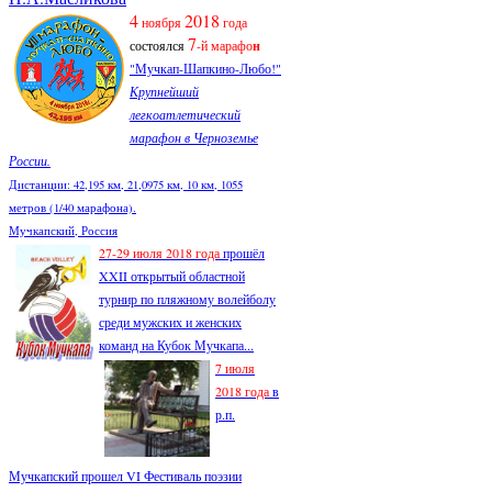
4
2018
ноября
года
7
состоялся
-й марафо
н
"Мучкап-Шапкино-Любо!"
Крупнейший
легкоатлетический
марафон в Черноземье
России.
Дистанции: 42,195 км, 21,0975 км, 10 км, 1055
метров (1/40 марафона).
Мучкапский, Россия
27-29 июля 2018 года
прошёл
XXII открытый областной
турнир по пляжному волейболу
среди мужских и женских
команд на Кубок Мучкапа...
7 июля
2018 года
в
р.п.
Мучкапский прошел VI Фестиваль поэзии