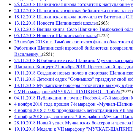
25.12.2018 Шапкинская школа готовится к наступающему
20.12.2018 Шапкинская взрослая библиотека готова к вст
18.12.2018 Шапкинская школа получила от Витютина С.Н.
13.12.2018 Новости Шапкинской школы
(
2663
)
13.12.2018 Вышла книга: Село Шапкино Тамбовской облас
05.12.2018 Новости Шапкинской школы
(
2725
)
29 ноября 2018 в г. Тамбове состоялся финал областного 
Работники Шапкинской взрослой библиотеки поздравили
Васильевну...
(
2551
)
24.11.2018 В библиотеке села Шапкино Мучкапского райо
Шапкино. Концерт 21 ноября 2018. Престольный праздн
19.11.2018 Создание новых полов в спортзале Шапкинско
17.11.2018 Детский садик "Солнышко" празднует свой ю
13.11.2018 Мучкапские боксеры готовятся к выходу в фин
СМИ о марафоне «МУЧКАП-ШАПКИНО - Любо!»
(
2972
)
04.11.2018 Публикации в группе Facebook «7-й мараф
4 ноября 2018 года прошел 7-й марафон «Мучкап-Шапкин
4 ноября 2018 с 7:00 продолжилась регистрация на 
4 ноября 2018 года состоится 7-й марафон «Мучкап-Шап
28.10.2018 Новый успех Мучкапских боксеров и тренера
19.10.2018 Медали к VII марафону "МУЧКАП-ШАПКИНО 