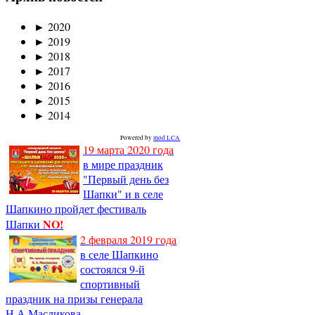
►
2020
►
2019
►
2018
►
2017
►
2016
►
2015
►
2014
Powered by
mod LCA
19 марта 2020 года
в мире праздник
"Первый день без
Шапки" и в селе
Шапкино пройдет фестиваль
NO!
Шапки
2 февраля 2019 года
в селе Шапкино
состоялся 9-й
спортивный
праздник на призы генерала
Н.А.Масликова