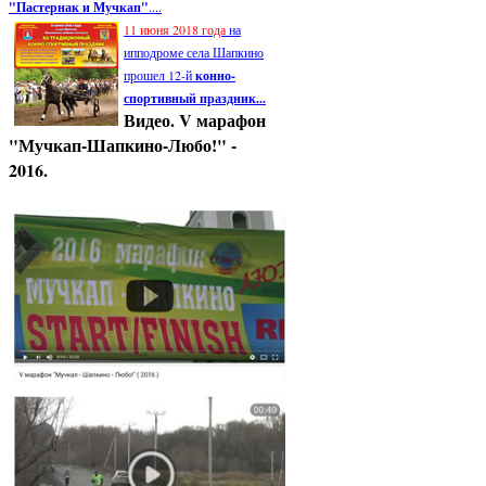
"Пастернак и Мучкап"
....
11 июня 2018 года
на
ипподроме села Шапкино
прошел 12-й
конно-
спортивный праздник...
Видео. V марафон
"Мучкап-Шапкино-Любо!" -
2016.