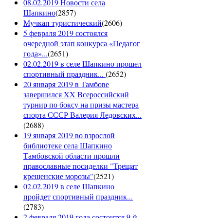
08.02.2019 Новости села
Шапкино
(
2857
)
Мучкап туристический
(
2606
)
5 февраля 2019 состоялся
очередной этап конкурса «Педагог
года»...
(
2651
)
02.02.2019 в селе Шапкино прошел
спортивный праздник...
(
2652
)
20 января 2019 в Тамбове
завершился XX Всероссийский
турнир по боксу на призы мастера
спорта СССР Валерия Ледовских...
(
2688
)
19 января 2019 во взрослой
библиотеке села Шапкино
Тамбовской области прошли
православные посиделки "Трещат
крещенские морозы"
(
2521
)
02.02.2019 в селе Шапкино
пройдет спортивный праздник...
(
2783
)
2 февраля 2019 года состоится 9-й