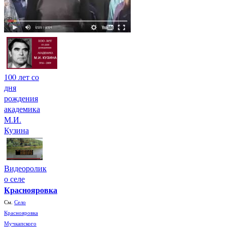
100 лет со
дня
рождения
академика
М.И.
Кузина
Видеоролик
о селе
Краснояровка
См.
Село
Краснояровка
Мучкапского