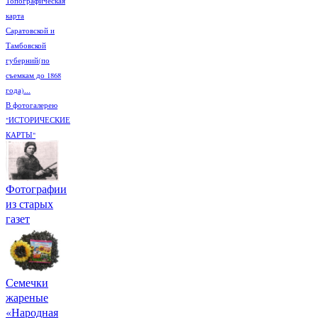
Топографическая
карта
Саратовской и
Тамбовской
губерний(по
съемкам до 1868
года)...
В фотогалерею
"ИСТОРИЧЕСКИЕ
КАРТЫ"
Фотографии
из старых
газет
Семечки
жареные
«Народная