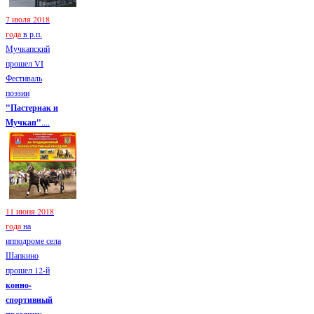
7 июля 2018
года
в р.п.
Мучкапский
прошел VI
Фестиваль
поэзии
"Пастернак и
Мучкап"
....
11 июня 2018
года
на
ипподроме села
Шапкино
прошел 12-й
конно-
спортивный