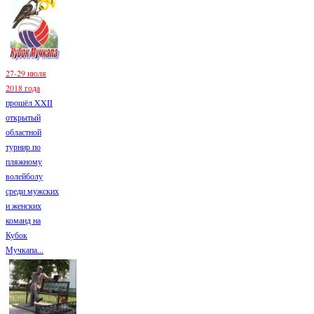
27-29 июля
2018 года
прошёл XXII
открытый
областной
турнир по
пляжному
волейболу
среди мужских
и женских
команд на
Кубок
Мучкапа...