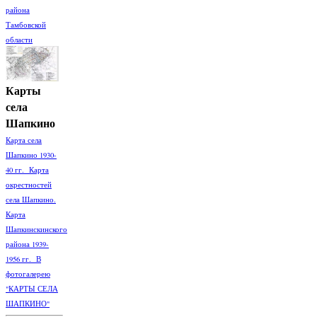
района
Тамбовской
области
Карты
села
Шапкино
Карта села
Шапкино 1930-
40 гг. Карта
окрестностей
села Шапкино.
Карта
Шапкинскинского
района 1939-
1956 гг. В
фотогалерею
"КАРТЫ СЕЛА
ШАПКИНО"