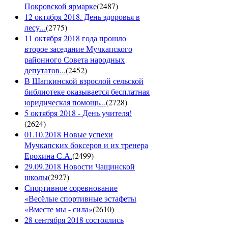
Покровской ярмарке
(
2487
)
12 октября 2018. День здоровья в
лесу...
(
2775
)
11 октября 2018 года прошло
второе заседание Мучкапского
районного Совета народных
депутатов...
(
2452
)
В Шапкинской взрослой сельской
библиотеке оказывается бесплатная
юридическая помощь...
(
2728
)
5 октября 2018 - День учителя!
(
2624
)
01.10.2018 Новые успехи
Мучкапских боксеров и их тренера
Ерохина С.А.
(
2499
)
29.09.2018 Новости Чащинской
школы
(
2927
)
Спортивное соревнование
«Весёлые спортивные эстафеты
«Вместе мы - сила»
(
2610
)
28 сентября 2018 состоялись