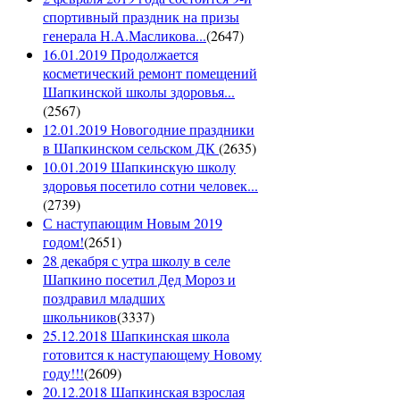
спортивный праздник на призы
генерала Н.А.Масликова...
(
2647
)
16.01.2019 Продолжается
косметический ремонт помещений
Шапкинской школы здоровья...
(
2567
)
12.01.2019 Новогодние праздники
в Шапкинском сельском ДК
(
2635
)
10.01.2019 Шапкинскую школу
здоровья посетило сотни человек...
(
2739
)
С наступающим Новым 2019
годом!
(
2651
)
28 декабря с утра школу в селе
Шапкино посетил Дед Мороз и
поздравил младших
школьников
(
3337
)
25.12.2018 Шапкинская школа
готовится к наступающему Новому
году!!!
(
2609
)
20.12.2018 Шапкинская взрослая