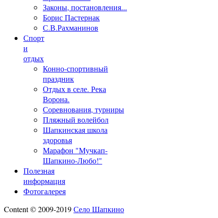
Законы, постановления...
Борис Пастернак
С.В.Рахманинов
Спорт
и
отдых
Конно-спортивный
праздник
Отдых в селе. Река
Ворона.
Соревнования, турниры
Пляжный волейбол
Шапкинская школа
здоровья
Марафон "Мучкап-
Шапкино-Любо!"
Полезная
информация
Фотогалерея
Content © 2009-2019
Село Шапкино