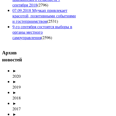
сентября 2018
(
2796
)
07.09.2018 Мучкап привлекает
красотой, позитивными событиями
и гостеприимством
(
2531
)
9-го сентября состоятся выборы в
органы местного
самоуправления
(
2596
)
Архив
новостей
►
2020
►
2019
►
2018
►
2017
►