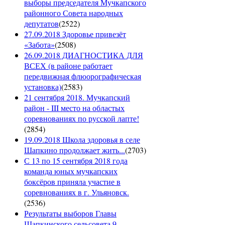
выборы председателя Мучкапского
районного Совета народных
депутатов
(
2522
)
27.09.2018 Здоровье привезёт
«Забота»
(
2508
)
26.09.2018 ДИАГНОСТИКА ДЛЯ
ВСЕХ (в районе работает
передвижная флюорографическая
установка)
(
2583
)
21 сентября 2018. Мучкапский
район - III место на областых
соревнованиях по русской лапте!
(
2854
)
19.09.2018 Школа здоровья в селе
Шапкино продолжает жить...
(
2703
)
С 13 по 15 сентября 2018 года
команда юных мучкапских
боксёров приняла участие в
соревнованиях в г. Ульяновск.
(
2536
)
Результаты выборов Главы
Шапкинского сельсовета 9