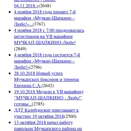
04.11.2018.»
(
2648
)
4 ноября 2018 года прошел 7-й
марафон «Мучкап-Шапкино –
Любо!»...
(
3767
)
4 ноября 2018 с 7:00 продолжилась
регистрация на VII марафоне
МУЧКАП-ШАПКИНО-Любо!
(
2849
)
4 ноября 2018 года состоится 7-й
марафон «Мучкап-Шапкино –
Любо!»
(
2796
)
28.10.2018 Новый успех
Мучкапских боксеров и тренера
Ерохина С.А.
(
2642
)
19.10.2018 Медали к VII марафону
"МУЧКАП-ШАПКИНО - Любо!"
готовы...
(
2785
)
ДДТ Калейдоскоп приглашает к
участию 19 октября 2018
(
2560
)
13 октября 2018 начал работу
павильон Мучкапского района на