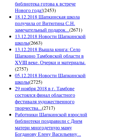
библиотека готова к встрече
Нового года!
(
2453
)
18.12.2018 Шапкинская школа
получила от Витютина С.Н.
замечательный подарок...
(
2671
)
13.12.2018 Новости Шапкинской
школы
(
2663
)
13.12.2018 Вышла книга: Село
Шапкино Тамбовской области в
XVIII веке. Очерки и материалы.
(
2757
)
05.12.2018 Новости Шапкинской
школы
(
2725
)
29 ноября 2018 в г. Тамбове
состоялся финал областного
фестиваля художественного
творчества...
(
2717
)
Работники Шапкинской взрослой
библиотеки поздравили с Днем
матери многодетную маму
Богданову Елену Васильевну...