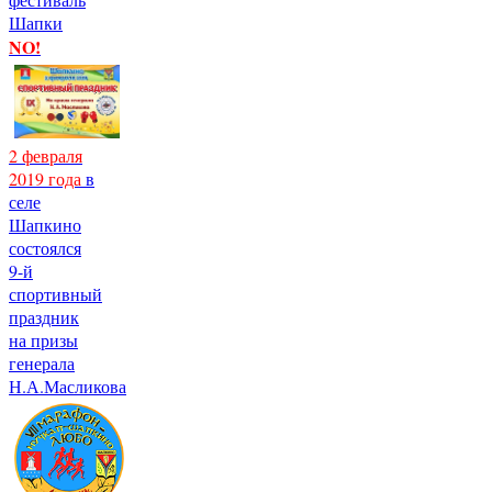
Шапки
NO!
2 февраля
2019 года
в
селе
Шапкино
состоялся
9-й
спортивный
праздник
на призы
генерала
Н.А.Масликова