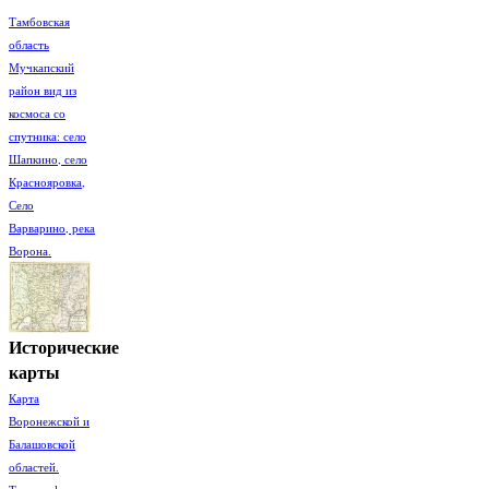
Тамбовская
область
Мучкапский
район вид из
космоса со
спутника: село
Шапкино, село
Краснояровка,
Село
Варварино, река
Ворона.
Исторические
карты
Карта
Воронежской и
Балашовской
областей.