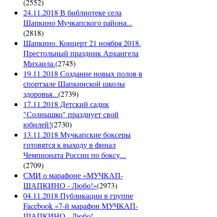
(
2552
)
24.11.2018 В библиотеке села
Шапкино Мучкапского района...
(
2818
)
Шапкино. Концерт 21 ноября 2018.
Престольный праздник Архангела
Михаила.
(
2745
)
19.11.2018 Создание новых полов в
спортзале Шапкинской школы
здоровья...
(
2739
)
17.11.2018 Детский садик
"Солнышко" празднует свой
юбилей!
(
2730
)
13.11.2018 Мучкапские боксеры
готовятся к выходу в финал
Чемпионата России по боксу...
(
2709
)
СМИ о марафоне «МУЧКАП-
ШАПКИНО - Любо!»
(
2973
)
04.11.2018 Публикации в группе
Facebook «7-й марафон МУЧКАП-
ШАПКИНО - Любо!