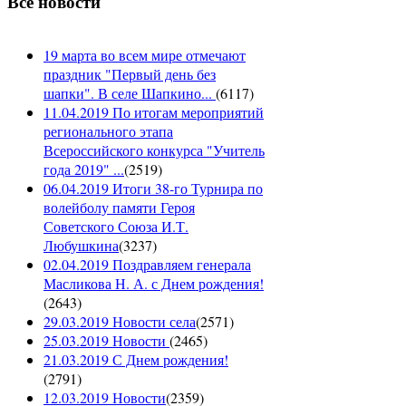
Все новости
19 марта во всем мире отмечают
праздник "Первый день без
шапки". В селе Шапкино...
(
6117
)
11.04.2019 По итогам мероприятий
регионального этапа
Всероссийского конкурса "Учитель
года 2019" ...
(
2519
)
06.04.2019 Итоги 38-го Турнира по
волейболу памяти Героя
Советского Союза И.Т.
Любушкина
(
3237
)
02.04.2019 Поздравляем генерала
Масликова Н. А. с Днем рождения!
(
2643
)
29.03.2019 Новости села
(
2571
)
25.03.2019 Новости
(
2465
)
21.03.2019 С Днем рождения!
(
2791
)
12.03.2019 Новости
(
2359
)