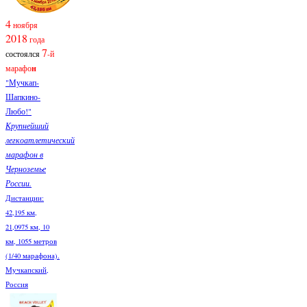
4
ноября
2018
года
7
состоялся
-й
марафо
н
"Мучкап-
Шапкино-
Любо!"
Крупнейший
легкоатлетический
марафон в
Черноземье
России.
Дистанции:
42,195 км,
21,0975 км, 10
км, 1055 метров
(1/40 марафона).
Мучкапский,
Россия