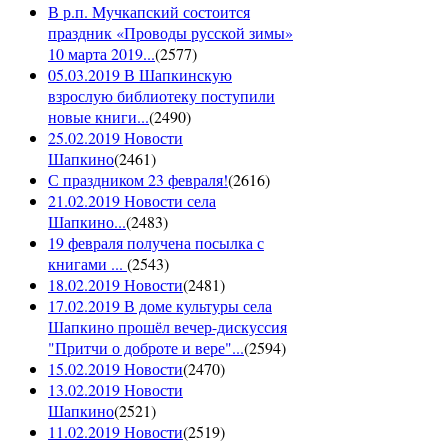
В р.п. Мучкапский состоится
праздник «Проводы русской зимы»
10 марта 2019...
(
2577
)
05.03.2019 В Шапкинскую
взрослую библиотеку поступили
новые книги...
(
2490
)
25.02.2019 Новости
Шапкино
(
2461
)
С праздником 23 февраля!
(
2616
)
21.02.2019 Новости села
Шапкино...
(
2483
)
19 февраля получена посылка с
книгами ...
(
2543
)
18.02.2019 Новости
(
2481
)
17.02.2019 В доме культуры села
Шапкино прошёл вечер-дискуссия
"Притчи о доброте и вере"...
(
2594
)
15.02.2019 Новости
(
2470
)
13.02.2019 Новости
Шапкино
(
2521
)
11.02.2019 Новости
(
2519
)