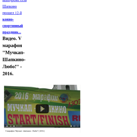
Шапкино
прошел 12-й
конно-
спортивный
праздник...
Видео. V
марафон
"Мучкап-
Шапкино-
Любо!" -
2016.