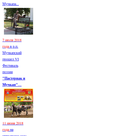
Мучкапа...
7 июля 2018
года
в р.п.
Мучкапский
прошел VI
Фестиваль
поэзии
"Пастернак и
Мучкап"
....
11 июня 2018
года
на
ипподроме села