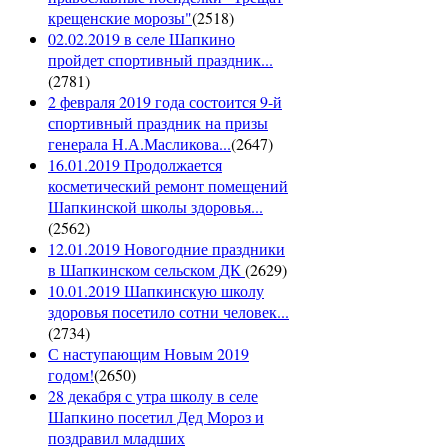
крещенские морозы"
(
2518
)
02.02.2019 в селе Шапкино
пройдет спортивный праздник...
(
2781
)
2 февраля 2019 года состоится 9-й
спортивный праздник на призы
генерала Н.А.Масликова...
(
2647
)
16.01.2019 Продолжается
косметический ремонт помещений
Шапкинской школы здоровья...
(
2562
)
12.01.2019 Новогодние праздники
в Шапкинском сельском ДК
(
2629
)
10.01.2019 Шапкинскую школу
здоровья посетило сотни человек...
(
2734
)
С наступающим Новым 2019
годом!
(
2650
)
28 декабря с утра школу в селе
Шапкино посетил Дед Мороз и
поздравил младших