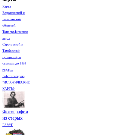
Карта
Воронежской и
Балашовской
областей.
Топографическая
карта
Саратовской и
Тамбовской
губерний(по
съемкам до 1868
года)...
В фотогалерею
"ИСТОРИЧЕСКИЕ
КАРТЫ"
Фотографии
из старых
газет