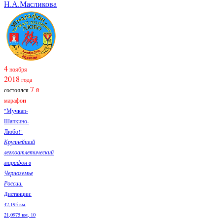
Н.А.Масликова
4
ноября
2018
года
7
состоялся
-й
марафо
н
"Мучкап-
Шапкино-
Любо!"
Крупнейший
легкоатлетический
марафон в
Черноземье
России.
Дистанции:
42,195 км,
21,0975 км, 10