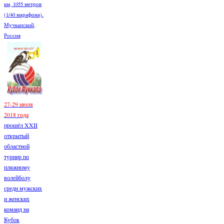
км, 1055 метров
(1/40 марафона).
Мучкапский,
Россия
27-29 июля
2018 года
прошёл XXII
открытый
областной
турнир по
пляжному
волейболу
среди мужских
и женских
команд на
Кубок