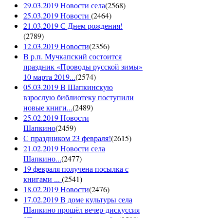
29.03.2019 Новости села
(
2568
)
25.03.2019 Новости
(
2464
)
21.03.2019 С Днем рождения!
(
2789
)
12.03.2019 Новости
(
2356
)
В р.п. Мучкапский состоится
праздник «Проводы русской зимы»
10 марта 2019...
(
2574
)
05.03.2019 В Шапкинскую
взрослую библиотеку поступили
новые книги...
(
2489
)
25.02.2019 Новости
Шапкино
(
2459
)
С праздником 23 февраля!
(
2615
)
21.02.2019 Новости села
Шапкино...
(
2477
)
19 февраля получена посылка с
книгами ...
(
2541
)
18.02.2019 Новости
(
2476
)
17.02.2019 В доме культуры села
Шапкино прошёл вечер-дискуссия