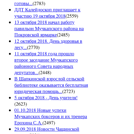
готовы...
(
2783
)
ДДТ Калейдоскоп приглашает к
участию 19 октября 2018
(
2559
)
13 октября 2018 начал работу
павильон Мучкапского района на
Покровской ярмарке
(
2485
)
12 октября 2018. День здоровья в
лесу...
(
2770
)
11 октября 2018 года прошло
второе заседание Мучкапского
районного Совета народных
депутатов...
(
2448
)
В Шапкинской взрослой сельской
библиотеке оказывается бесплатная
юридическая помощь...
(
2723
)
5 октября 2018 - День учителя!
(
2623
)
01.10.2018 Новые успехи
Мучкапских боксеров и их тренера
Ерохина С.А.
(
2497
)
29.09.2018 Новости Чащинской