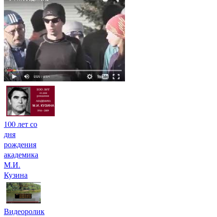
100 лет со
дня
рождения
академика
М.И.
Кузина
Видеоролик