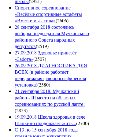
школы
(
2921
)
Спортивное соревнование
«Весёлые спортивные эстафеты
«Вместе мы - сила»
(
2606
)
28 сентября 2018 состоялись
выборы председателя Мучкапского
районного Совета народных
депутатов
(
2519
)
27.09.2018 Здоровье привезёт
«Забота»
(
2507
)
26.09.2018 ДИАГНОСТИКА ДЛЯ
ВСЕХ (в районе работает
передвижная флюорографическая
установка)
(
2580
)
21 сентября 2018. Мучкапский
район - III место на областых
соревнованиях по русской лапте!
(
2853
)
19.09.2018 Школа здоровья в селе
Шапкино продолжает жить...
(
2700
)
С 13 по 15 сентября 2018 года
команда юных мучкапских