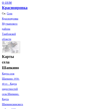
о селе
Краснояровка
См.
Село
Краснояровка
Мучкапского
района
Тамбовской
области
Карты
села
Шапкино
Карта села
Шапкино 1930-
40 гг. Карта
окрестностей
села Шапкино.
Карта
Шапкинскинского