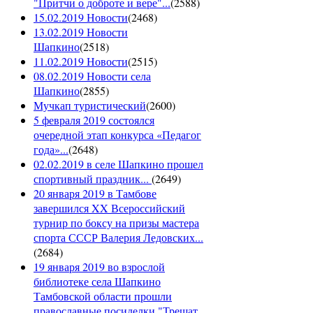
"Притчи о доброте и вере"...
(
2588
)
15.02.2019 Новости
(
2468
)
13.02.2019 Новости
Шапкино
(
2518
)
11.02.2019 Новости
(
2515
)
08.02.2019 Новости села
Шапкино
(
2855
)
Мучкап туристический
(
2600
)
5 февраля 2019 состоялся
очередной этап конкурса «Педагог
года»...
(
2648
)
02.02.2019 в селе Шапкино прошел
спортивный праздник...
(
2649
)
20 января 2019 в Тамбове
завершился XX Всероссийский
турнир по боксу на призы мастера
спорта СССР Валерия Ледовских...
(
2684
)
19 января 2019 во взрослой
библиотеке села Шапкино
Тамбовской области прошли
православные посиделки "Трещат