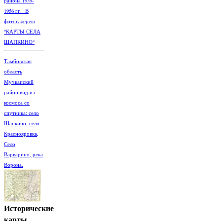
района 1939-
1956 гг. В
фотогалерею
"КАРТЫ СЕЛА
ШАПКИНО"
Тамбовская
область
Мучкапский
район вид из
космоса со
спутника: село
Шапкино, село
Краснояровка,
Село
Варварино, река
Ворона.
Исторические
карты