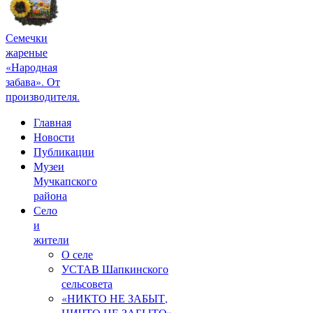
Семечки
жареные
«Народная
забава». От
производителя.
Главная
Новости
Публикации
Музеи
Мучкапского
района
Село
и
жители
О селе
УСТАВ Шапкинского
сельсовета
«НИКТО НЕ ЗАБЫТ,
НИЧТО НЕ ЗАБЫТО»