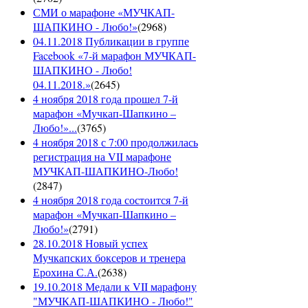
СМИ о марафоне «МУЧКАП-
ШАПКИНО - Любо!»
(
2968
)
04.11.2018 Публикации в группе
Facebook «7-й марафон МУЧКАП-
ШАПКИНО - Любо!
04.11.2018.»
(
2645
)
4 ноября 2018 года прошел 7-й
марафон «Мучкап-Шапкино –
Любо!»...
(
3765
)
4 ноября 2018 с 7:00 продолжилась
регистрация на VII марафоне
МУЧКАП-ШАПКИНО-Любо!
(
2847
)
4 ноября 2018 года состоится 7-й
марафон «Мучкап-Шапкино –
Любо!»
(
2791
)
28.10.2018 Новый успех
Мучкапских боксеров и тренера
Ерохина С.А.
(
2638
)
19.10.2018 Медали к VII марафону
"МУЧКАП-ШАПКИНО - Любо!"