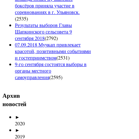
боксёров приняла участие в
соревнованиях в г. Ульяновск.
(
2535
)
Результаты выборов Главы
Шапкинского сельсовета 9
сентября 2018
(
2792
)
07.09.2018 Мучкап привлекает
красотой, позитивными событиями
и гостеприимством
(
2531
)
9-го сентября состоятся выборы в
органы местного
самоуправления
(
2595
)
Архив
новостей
►
2020
►
2019