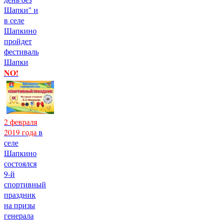
Шапки" и
в селе
Шапкино
пройдет
фестиваль
Шапки
NO!
2 февраля
2019 года
в
селе
Шапкино
состоялся
9-й
спортивный
праздник
на призы
генерала