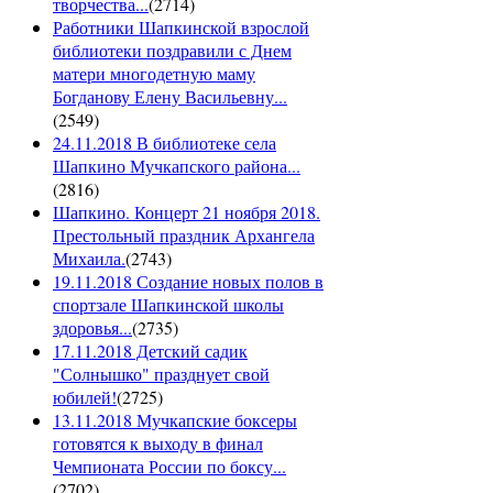
творчества...
(
2714
)
Работники Шапкинской взрослой
библиотеки поздравили с Днем
матери многодетную маму
Богданову Елену Васильевну...
(
2549
)
24.11.2018 В библиотеке села
Шапкино Мучкапского района...
(
2816
)
Шапкино. Концерт 21 ноября 2018.
Престольный праздник Архангела
Михаила.
(
2743
)
19.11.2018 Создание новых полов в
спортзале Шапкинской школы
здоровья...
(
2735
)
17.11.2018 Детский садик
"Солнышко" празднует свой
юбилей!
(
2725
)
13.11.2018 Мучкапские боксеры
готовятся к выходу в финал
Чемпионата России по боксу...
(
2702
)