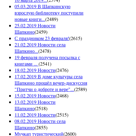
05.03.2019 В Шапкинскую
взрослую библиотеку поступили
новые книги...
(
2489
)
25.02.2019 Новости
Шапкино
(
2459
)
С праздником 23 февраля!
(
2615
)
21.02.2019 Новости села
Шапкино...
(
2478
)
19 февраля получена посылка с
книгами ...
(
2541
)
18.02.2019 Новости
(
2476
)
17.02.2019 В доме культуры села
Шапкино прошёл вечер-дискуссия
"Притчи о доброте и вере"...
(
2589
)
15.02.2019 Новости
(
2468
)
13.02.2019 Новости
Шапкино
(
2518
)
11.02.2019 Новости
(
2515
)
08.02.2019 Новости села
Шапкино
(
2855
)
Мучкап туристический
(
2600
)