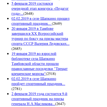
5 февраля 2019 состоялся
очередной этап конкурса «Педагог
года»...
(
2648
)
02.02.2019 в селе Шапкино прошел
спортивный праздник...
(
2649
)
20 января 2019 в Тамбове
завершился XX Всероссийский
турнир по боксу на призы мастера
спорта СССР Валерия Ледовских...
(
2685
)
19 января 2019 во взрослой
библиотеке села Шапкино
Тамбовской области прошли
православные посиделки "Трещат
крещенские морозы"
(
2518
)
02.02.2019 в селе Шапкино
пройдет спортивный праздник...
(
2781
)
2 февраля 2019 года состоится 9-й
спортивный праздник на призы
генерала Н.А.Масликова...
(
2647
)