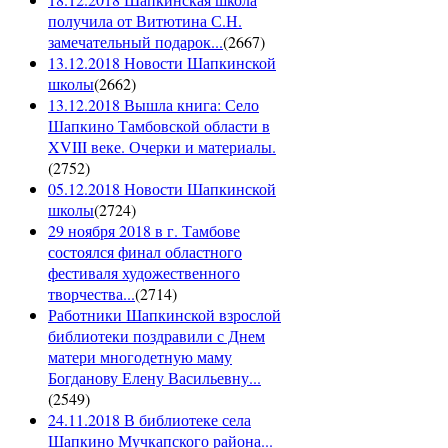
получила от Витютина С.Н.
замечательный подарок...
(
2667
)
13.12.2018 Новости Шапкинской
школы
(
2662
)
13.12.2018 Вышла книга: Село
Шапкино Тамбовской области в
XVIII веке. Очерки и материалы.
(
2752
)
05.12.2018 Новости Шапкинской
школы
(
2724
)
29 ноября 2018 в г. Тамбове
состоялся финал областного
фестиваля художественного
творчества...
(
2714
)
Работники Шапкинской взрослой
библиотеки поздравили с Днем
матери многодетную маму
Богданову Елену Васильевну...
(
2549
)
24.11.2018 В библиотеке села
Шапкино Мучкапского района...