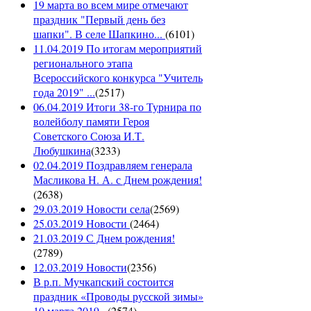
19 марта во всем мире отмечают
праздник "Первый день без
шапки". В селе Шапкино...
(
6101
)
11.04.2019 По итогам мероприятий
регионального этапа
Всероссийского конкурса "Учитель
года 2019" ...
(
2517
)
06.04.2019 Итоги 38-го Турнира по
волейболу памяти Героя
Советского Союза И.Т.
Любушкина
(
3233
)
02.04.2019 Поздравляем генерала
Масликова Н. А. с Днем рождения!
(
2638
)
29.03.2019 Новости села
(
2569
)
25.03.2019 Новости
(
2464
)
21.03.2019 С Днем рождения!
(
2789
)
12.03.2019 Новости
(
2356
)
В р.п. Мучкапский состоится
праздник «Проводы русской зимы»
10 марта 2019...
(
2574
)