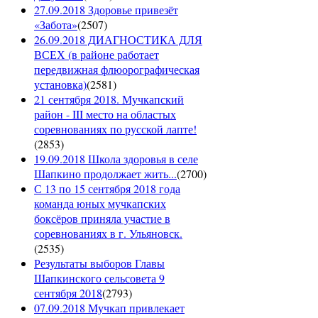
27.09.2018 Здоровье привезёт
«Забота»
(
2507
)
26.09.2018 ДИАГНОСТИКА ДЛЯ
ВСЕХ (в районе работает
передвижная флюорографическая
установка)
(
2581
)
21 сентября 2018. Мучкапский
район - III место на областых
соревнованиях по русской лапте!
(
2853
)
19.09.2018 Школа здоровья в селе
Шапкино продолжает жить...
(
2700
)
С 13 по 15 сентября 2018 года
команда юных мучкапских
боксёров приняла участие в
соревнованиях в г. Ульяновск.
(
2535
)
Результаты выборов Главы
Шапкинского сельсовета 9
сентября 2018
(
2793
)
07.09.2018 Мучкап привлекает