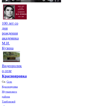
100 лет со
дня
рождения
академика
М.И.
Кузина
Видеоролик
о селе
Краснояровка
См.
Село
Краснояровка
Мучкапского
района
Тамбовской