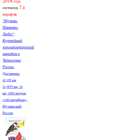
2018
года
7
состоялся
-й
марафо
н
"Мучкап-
Шапкино-
Любо!"
Крупнейший
легкоатлетический
марафон в
Черноземье
России.
Дистанции:
42,195 км,
21,0975 км, 10
км, 1055 метров
(1/40 марафона).
Мучкапский,
Россия