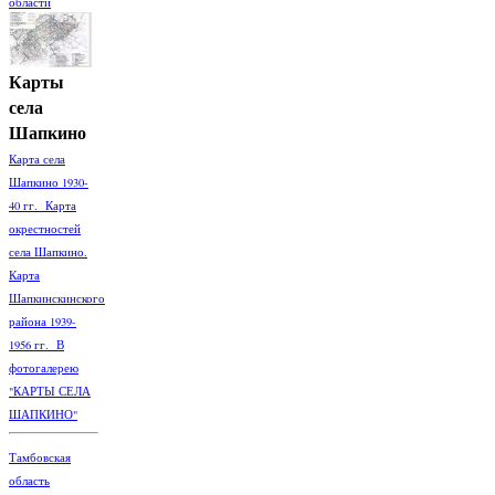
области
Карты
села
Шапкино
Карта села
Шапкино 1930-
40 гг. Карта
окрестностей
села Шапкино.
Карта
Шапкинскинского
района 1939-
1956 гг. В
фотогалерею
"КАРТЫ СЕЛА
ШАПКИНО"
Тамбовская
область