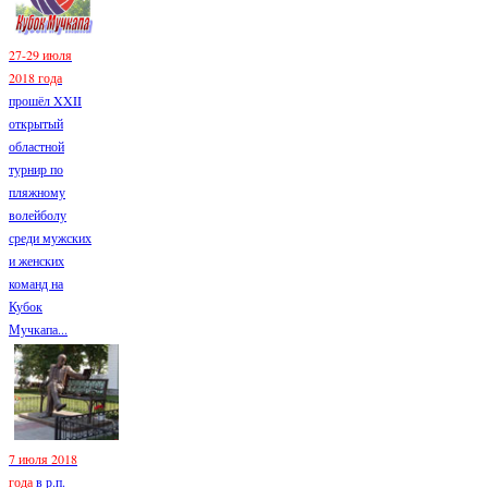
27-29 июля
2018 года
прошёл XXII
открытый
областной
турнир по
пляжному
волейболу
среди мужских
и женских
команд на
Кубок
Мучкапа...
7 июля 2018
года
в р.п.