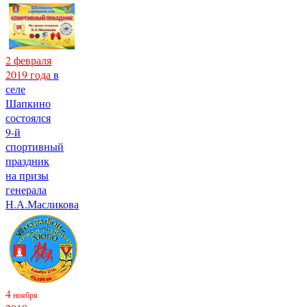
2 февраля
2019 года
в
селе
Шапкино
состоялся
9-й
спортивный
праздник
на призы
генерала
Н.А.Масликова
4
ноября