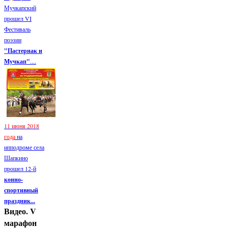
Мучкапский
прошел VI
Фестиваль
поэзии
"Пастернак и
Мучкап"
....
11 июня 2018
года
на
ипподроме села
Шапкино
прошел 12-й
конно-
спортивный
праздник...
Видео. V
марафон