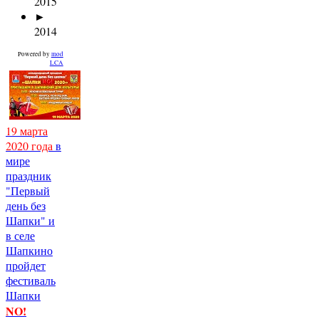
2015
►
2014
Powered by
mod
LCA
19 марта
2020 года
в
мире
праздник
"Первый
день без
Шапки" и
в селе
Шапкино
пройдет
фестиваль
Шапки
NO!