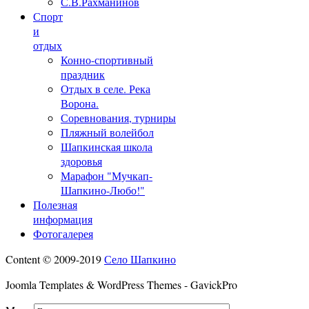
С.В.Рахманинов
Спорт
и
отдых
Конно-спортивный
праздник
Отдых в селе. Река
Ворона.
Соревнования, турниры
Пляжный волейбол
Шапкинская школа
здоровья
Марафон "Мучкап-
Шапкино-Любо!"
Полезная
информация
Фотогалерея
Content © 2009-2019
Село Шапкино
Joomla Templates & WordPress Themes - GavickPro