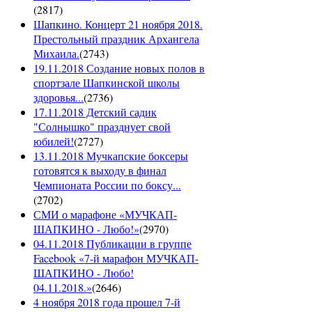
(
2817
)
Шапкино. Концерт 21 ноября 2018.
Престольный праздник Архангела
Михаила.
(
2743
)
19.11.2018 Создание новых полов в
спортзале Шапкинской школы
здоровья...
(
2736
)
17.11.2018 Детский садик
"Солнышко" празднует свой
юбилей!
(
2727
)
13.11.2018 Мучкапские боксеры
готовятся к выходу в финал
Чемпионата России по боксу...
(
2702
)
СМИ о марафоне «МУЧКАП-
ШАПКИНО - Любо!»
(
2970
)
04.11.2018 Публикации в группе
Facebook «7-й марафон МУЧКАП-
ШАПКИНО - Любо!
04.11.2018.»
(
2646
)
4 ноября 2018 года прошел 7-й