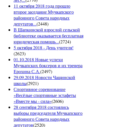
11 октября 2018 года прошло
второе заседание Мучкапского
районного Совета народных
депутатов...
(
2448
)
В Шапкинской взрослой сельской
библиотеке оказывается бесплатная
юридическая помощь...
(
2724
)
5 октября 2018 - День учителя!
(
2623
)
01.10.2018 Новые успехи
Мучкапских боксеров и их тренера
Ерохина С.А.
(
2497
)
29.09.2018 Новости Чащинской
школы
(
2921
)
Спортивное соревнование
«Весёлые спортивные эстафеты
«Вместе мы - сила»
(
2606
)
28 сентября 2018 состоялись
выборы председателя Мучкапского
районного Совета народных
депутатов
(
2520
)