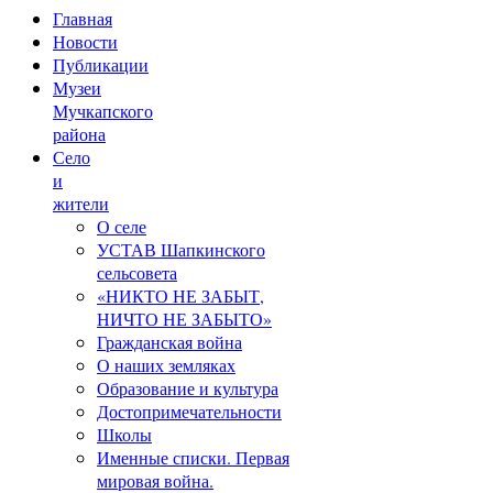
Главная
Новости
Публикации
Музеи
Мучкапского
района
Село
и
жители
О селе
УСТАВ Шапкинского
сельсовета
«НИКТО НЕ ЗАБЫТ,
НИЧТО НЕ ЗАБЫТО»
Гражданская война
О наших земляках
Образование и культура
Достопримечательности
Школы
Именные списки. Первая
мировая война.