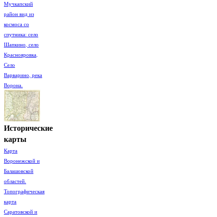
Мучкапский
район вид из
космоса со
спутника: село
Шапкино, село
Краснояровка,
Село
Варварино, река
Ворона.
Исторические
карты
Карта
Воронежской и
Балашовской
областей.
Топографическая
карта
Саратовской и