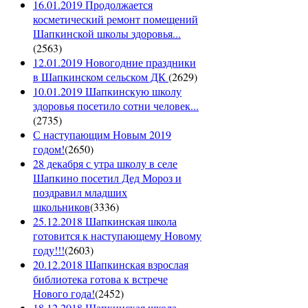
16.01.2019 Продолжается
косметический ремонт помещений
Шапкинской школы здоровья...
(
2563
)
12.01.2019 Новогодние праздники
в Шапкинском сельском ДК
(
2629
)
10.01.2019 Шапкинскую школу
здоровья посетило сотни человек...
(
2735
)
С наступающим Новым 2019
годом!
(
2650
)
28 декабря с утра школу в селе
Шапкино посетил Дед Мороз и
поздравил младших
школьников
(
3336
)
25.12.2018 Шапкинская школа
готовится к наступающему Новому
году!!!
(
2603
)
20.12.2018 Шапкинская взрослая
библиотека готова к встрече
Нового года!
(
2452
)
18.12.2018 Шапкинская школа