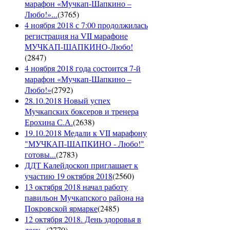
марафон «Мучкап-Шапкино –
Любо!»...
(
3765
)
4 ноября 2018 с 7:00 продолжилась
регистрация на VII марафоне
МУЧКАП-ШАПКИНО-Любо!
(
2847
)
4 ноября 2018 года состоится 7-й
марафон «Мучкап-Шапкино –
Любо!»
(
2792
)
28.10.2018 Новый успех
Мучкапских боксеров и тренера
Ерохина С.А.
(
2638
)
19.10.2018 Медали к VII марафону
"МУЧКАП-ШАПКИНО - Любо!"
готовы...
(
2783
)
ДДТ Калейдоскоп приглашает к
участию 19 октября 2018
(
2560
)
13 октября 2018 начал работу
павильон Мучкапского района на
Покровской ярмарке
(
2485
)
12 октября 2018. День здоровья в
лесу...
(
2770
)