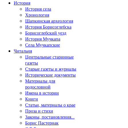
История
История села
Хронология
Шапкинская археология
История Борисоглебска
Борисоглебский уезд
История Мучкапа
Села Мучкапские
Читальня
Центральные старинные
газеты
Старые газеты и журналы
Исторические документы
Материалы для
родословной
Имена в истории
Книги
Статьи, материалы о крае
Проза и стихи
Законы, постановления...
Борис Пастернак