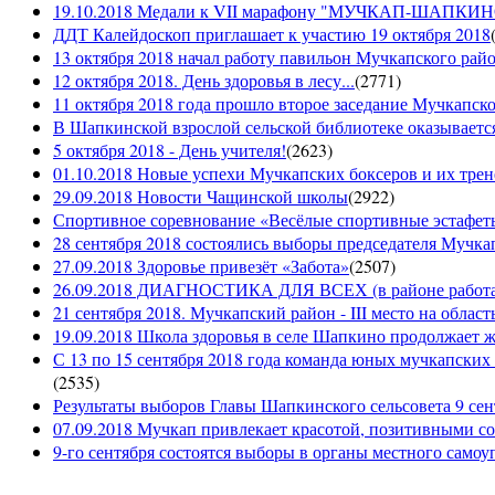
19.10.2018 Медали к VII марафону "МУЧКАП-ШАПКИНО 
ДДТ Калейдоскоп приглашает к участию 19 октября 2018
13 октября 2018 начал работу павильон Мучкапского рай
12 октября 2018. День здоровья в лесу...
(
2771
)
11 октября 2018 года прошло второе заседание Мучкапско
В Шапкинской взрослой сельской библиотеке оказывается
5 октября 2018 - День учителя!
(
2623
)
01.10.2018 Новые успехи Мучкапских боксеров и их трен
29.09.2018 Новости Чащинской школы
(
2922
)
Спортивное соревнование «Весёлые спортивные эстафеты
28 сентября 2018 состоялись выборы председателя Мучка
27.09.2018 Здоровье привезёт «Забота»
(
2507
)
26.09.2018 ДИАГНОСТИКА ДЛЯ ВСЕХ (в районе работае
21 сентября 2018. Мучкапский район - III место на облас
19.09.2018 Школа здоровья в селе Шапкино продолжает жи
С 13 по 15 сентября 2018 года команда юных мучкапских 
(
2535
)
Результаты выборов Главы Шапкинского сельсовета 9 сен
07.09.2018 Мучкап привлекает красотой, позитивными с
9-го сентября состоятся выборы в органы местного само