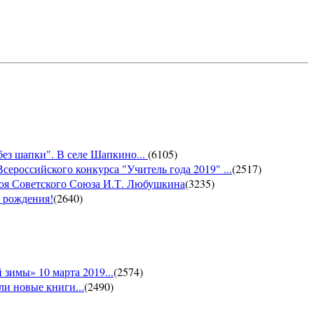
без шапки". В селе Шапкино...
(
6105
)
сероссийского конкурса "Учитель года 2019" ...
(
2517
)
роя Советского Союза И.Т. Любушкина
(
3235
)
м рождения!
(
2640
)
зимы» 10 марта 2019...
(
2574
)
и новые книги...
(
2490
)