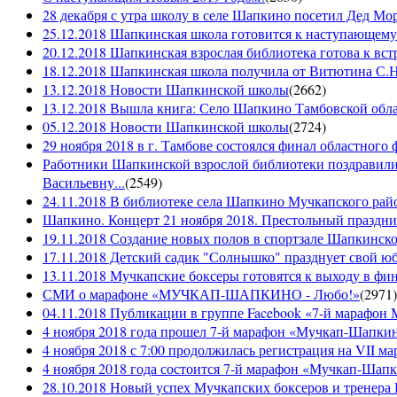
28 декабря с утра школу в селе Шапкино посетил Дед М
25.12.2018 Шапкинская школа готовится к наступающему
20.12.2018 Шапкинская взрослая библиотека готова к вст
18.12.2018 Шапкинская школа получила от Витютина С.Н.
13.12.2018 Новости Шапкинской школы
(
2662
)
13.12.2018 Вышла книга: Село Шапкино Тамбовской облас
05.12.2018 Новости Шапкинской школы
(
2724
)
29 ноября 2018 в г. Тамбове состоялся финал областного 
Работники Шапкинской взрослой библиотеки поздравили
Васильевну...
(
2549
)
24.11.2018 В библиотеке села Шапкино Мучкапского райо
Шапкино. Концерт 21 ноября 2018. Престольный праздн
19.11.2018 Создание новых полов в спортзале Шапкинско
17.11.2018 Детский садик "Солнышко" празднует свой ю
13.11.2018 Мучкапские боксеры готовятся к выходу в фин
СМИ о марафоне «МУЧКАП-ШАПКИНО - Любо!»
(
2971
)
04.11.2018 Публикации в группе Facebook «7-й мараф
4 ноября 2018 года прошел 7-й марафон «Мучкап-Шапкин
4 ноября 2018 с 7:00 продолжилась регистрация на 
4 ноября 2018 года состоится 7-й марафон «Мучкап-Шап
28.10.2018 Новый успех Мучкапских боксеров и тренера