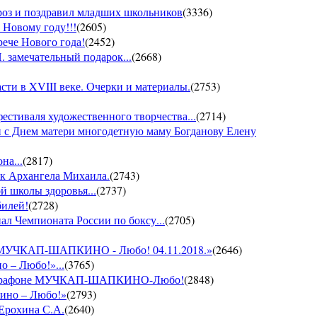
ороз и поздравил младших школьников
(
3336
)
 Новому году!!!
(
2605
)
рече Нового года!
(
2452
)
 замечательный подарок...
(
2668
)
ти в XVIII веке. Очерки и материалы.
(
2753
)
фестиваля художественного творчества...
(
2714
)
 с Днем матери многодетную маму Богданову Елену
на...
(
2817
)
ик Архангела Михаила.
(
2743
)
й школы здоровья...
(
2737
)
билей!
(
2728
)
ал Чемпионата России по боксу...
(
2705
)
он МУЧКАП-ШАПКИНО - Любо! 04.11.2018.»
(
2646
)
о – Любо!»...
(
3765
)
VII марафоне МУЧКАП-ШАПКИНО-Любо!
(
2848
)
кино – Любо!»
(
2793
)
 Ерохина С.А.
(
2640
)