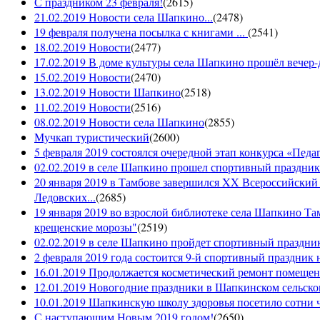
С праздником 23 февраля!
(
2615
)
21.02.2019 Новости села Шапкино...
(
2478
)
19 февраля получена посылка с книгами ...
(
2541
)
18.02.2019 Новости
(
2477
)
17.02.2019 В доме культуры села Шапкино прошёл вечер-д
15.02.2019 Новости
(
2470
)
13.02.2019 Новости Шапкино
(
2518
)
11.02.2019 Новости
(
2516
)
08.02.2019 Новости села Шапкино
(
2855
)
Мучкап туристический
(
2600
)
5 февраля 2019 состоялся очередной этап конкурса «Педаго
02.02.2019 в селе Шапкино прошел спортивный праздник
20 января 2019 в Тамбове завершился XX Всероссийский
Ледовских...
(
2685
)
19 января 2019 во взрослой библиотеке села Шапкино Т
крещенские морозы"
(
2519
)
02.02.2019 в селе Шапкино пройдет спортивный праздник
2 февраля 2019 года состоится 9-й спортивный праздник 
16.01.2019 Продолжается косметический ремонт помещен
12.01.2019 Новогодние праздники в Шапкинском сельск
10.01.2019 Шапкинскую школу здоровья посетило сотни ч
С наступающим Новым 2019 годом!
(
2650
)