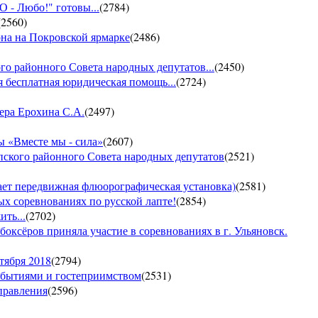
- Любо!" готовы...
(
2784
)
(
2560
)
она на Покровской ярмарке
(
2486
)
го районного Совета народных депутатов...
(
2450
)
 бесплатная юридическая помощь...
(
2724
)
ера Ерохина С.А.
(
2497
)
 «Вместе мы - сила»
(
2607
)
пского районного Совета народных депутатов
(
2521
)
т передвижная флюорографическая установка)
(
2581
)
тых соревнованиях по русской лапте!
(
2854
)
ть...
(
2702
)
боксёров приняла участие в соревнованиях в г. Ульяновск.
тября 2018
(
2794
)
обытиями и гостеприимством
(
2531
)
управления
(
2596
)