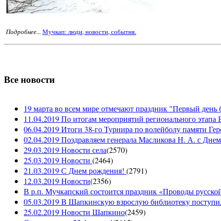
Подробнее...
Мучкап: люди, новости, события.
Все новости
19 марта во всем мире отмечают праздник "Первый день 
11.04.2019 По итогам мероприятий регионального этапа В
06.04.2019 Итоги 38-го Турнира по волейболу памяти Ге
02.04.2019 Поздравляем генерала Масликова Н. А. с Дне
29.03.2019 Новости села
(
2570
)
25.03.2019 Новости
(
2464
)
21.03.2019 С Днем рождения!
(
2791
)
12.03.2019 Новости
(
2356
)
В р.п. Мучкапский состоится праздник «Проводы русской 
05.03.2019 В Шапкинскую взрослую библиотеку поступил
25.02.2019 Новости Шапкино
(
2459
)