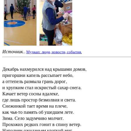
Источник
...
Мучкап: люди, новости, события.
Декабрь нахмурился над крышами домов,
пригоршни капель рассыпает небо,
а оттепель размыла грань дорог,
и хрупким стал искристый сахар снега.
Качает ветер сосны вдалеке,
где лишь простор безмолвия и света.
Снежинкой тает время на плече,
как чья-то память об ушедшем лете.
Зима. Село задумчиво молчит.
Прохожих редких гонит в спину ветер.
Наполнен ожиданьем краткий миг -