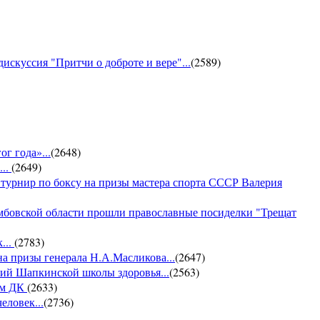
искуссия "Притчи о доброте и вере"...
(
2589
)
г года»...
(
2648
)
...
(
2649
)
 турнир по боксу на призы мастера спорта СССР Валерия
амбовской области прошли православные посиделки "Трещат
...
(
2783
)
на призы генерала Н.А.Масликова...
(
2647
)
ий Шапкинской школы здоровья...
(
2563
)
ом ДК
(
2633
)
еловек...
(
2736
)