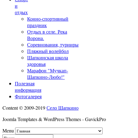
и
отдых
Конно-спортивный
праздник
Отдых в селе. Река
Ворона.
Соревнования, турниры
Пляжный волейбол
Шапкинская школа
здоровья
Марафон "Мучкап-
Шапкино-Любо!"
Полезная
информация
Фотогалерея
Content © 2009-2019
Село Шапкино
Joomla Templates & WordPress Themes - GavickPro
Menu