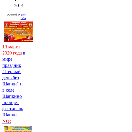
2014
Powered by
mod
LCA
19 марта
2020 года
в
мире
праздник
"Первый
день без
Шапки" и
в селе
Шапкино
пройдет
фестиваль
Шапки
NO!