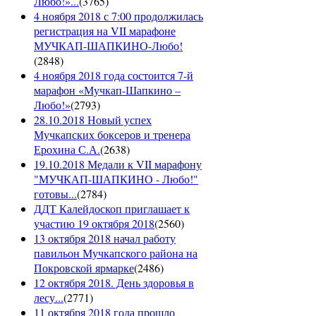
Любо!»...
(
3765
)
4 ноября 2018 с 7:00 продолжилась
регистрация на VII марафоне
МУЧКАП-ШАПКИНО-Любо!
(
2848
)
4 ноября 2018 года состоится 7-й
марафон «Мучкап-Шапкино –
Любо!»
(
2793
)
28.10.2018 Новый успех
Мучкапских боксеров и тренера
Ерохина С.А.
(
2638
)
19.10.2018 Медали к VII марафону
"МУЧКАП-ШАПКИНО - Любо!"
готовы...
(
2784
)
ДДТ Калейдоскоп приглашает к
участию 19 октября 2018
(
2560
)
13 октября 2018 начал работу
павильон Мучкапского района на
Покровской ярмарке
(
2486
)
12 октября 2018. День здоровья в
лесу...
(
2771
)
11 октября 2018 года прошло