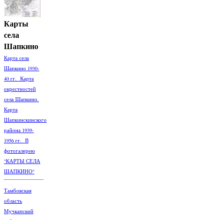
Карты
села
Шапкино
Карта села
Шапкино 1930-
40 гг. Карта
окрестностей
села Шапкино.
Карта
Шапкинскинского
района 1939-
1956 гг. В
фотогалерею
"КАРТЫ СЕЛА
ШАПКИНО"
Тамбовская
область
Мучкапский