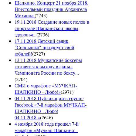
Шапкино. Концерт 21 ноября 2018.
Престольный праздник Архангела
Михаила.
(
2743
)
19.11.2018 Создание новых полов в
спортзале Шапкинской школы
здоровья...
(
2736
)
17.11.2018 Детский садик
"Солнышко" празднует свой
юбилей!
(
2727
)
13.11.2018 Мучкапские боксеры
готовятся к выходу в финал
Чемпионата России по боксу...
(
2704
)
СМИ о марафоне «МУЧКАП-
ШАПКИНО - Любо!»
(
2971
)
04.11.2018 Публикации в группе
Facebook «7-й марафон МУЧКАП-
ШАПКИНО - Любо!
04.11.2018.»
(
2646
)
4 ноября 2018 года прошел 7-й
марафон «Мучкап-Шапкино –