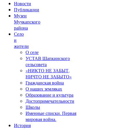
Новости
Публикации
Музеи
Мучкапского
района
Село
и
жители
О селе
УСТАВ Шапкинского
сельсовета
«НИКТО НЕ ЗАБЫТ,
НИЧТО НЕ ЗАБЫТО»
Гражданская война
О наших земляках
Образование и культура
Достопримечательности
Школы
Именные списки. Первая
мировая война.
История