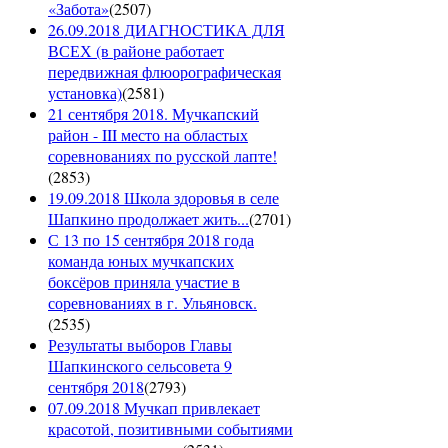
«Забота»
(
2507
)
26.09.2018 ДИАГНОСТИКА ДЛЯ
ВСЕХ (в районе работает
передвижная флюорографическая
установка)
(
2581
)
21 сентября 2018. Мучкапский
район - III место на областых
соревнованиях по русской лапте!
(
2853
)
19.09.2018 Школа здоровья в селе
Шапкино продолжает жить...
(
2701
)
С 13 по 15 сентября 2018 года
команда юных мучкапских
боксёров приняла участие в
соревнованиях в г. Ульяновск.
(
2535
)
Результаты выборов Главы
Шапкинского сельсовета 9
сентября 2018
(
2793
)
07.09.2018 Мучкап привлекает
красотой, позитивными событиями