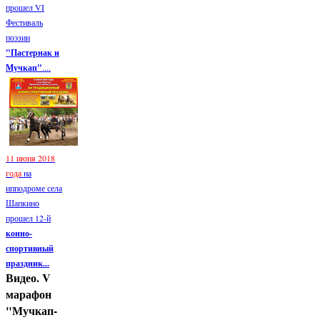
прошел VI
Фестиваль
поэзии
"Пастернак и
Мучкап"
....
11 июня 2018
года
на
ипподроме села
Шапкино
прошел 12-й
конно-
спортивный
праздник...
Видео. V
марафон
"Мучкап-