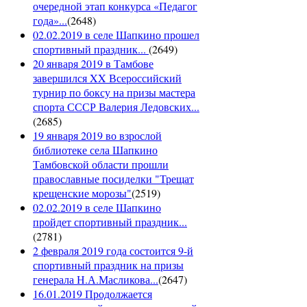
очередной этап конкурса «Педагог
года»...
(
2648
)
02.02.2019 в селе Шапкино прошел
спортивный праздник...
(
2649
)
20 января 2019 в Тамбове
завершился XX Всероссийский
турнир по боксу на призы мастера
спорта СССР Валерия Ледовских...
(
2685
)
19 января 2019 во взрослой
библиотеке села Шапкино
Тамбовской области прошли
православные посиделки "Трещат
крещенские морозы"
(
2519
)
02.02.2019 в селе Шапкино
пройдет спортивный праздник...
(
2781
)
2 февраля 2019 года состоится 9-й
спортивный праздник на призы
генерала Н.А.Масликова...
(
2647
)
16.01.2019 Продолжается