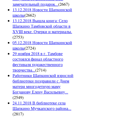
замечательный подарок...
(
2667
)
13.12.2018 Новости Шапкинской
школы
(
2662
)
13.12.2018 Вышла книга: Село
Шапкино Тамбовской области в
XVIII веке. Очерки и материалы.
(
2753
)
05.12.2018 Новости Шапкинской
школы
(
2724
)
29 ноября 2018 в г. Тамбове
состоялся финал областного
фестиваля художественного
творчества...
(
2714
)
Работники Шапкинской взрослой
библиотеки поздравили с Днем
матери многодетную маму
Богданову Елену Васильевну...
(
2549
)
24.11.2018 В библиотеке села
Шапкино Мучкапского района...
(
2817
)