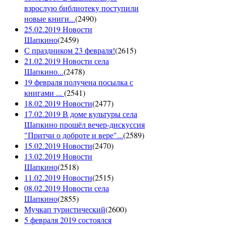
взрослую библиотеку поступили
новые книги...
(
2490
)
25.02.2019 Новости
Шапкино
(
2459
)
С праздником 23 февраля!
(
2615
)
21.02.2019 Новости села
Шапкино...
(
2478
)
19 февраля получена посылка с
книгами ...
(
2541
)
18.02.2019 Новости
(
2477
)
17.02.2019 В доме культуры села
Шапкино прошёл вечер-дискуссия
"Притчи о доброте и вере"...
(
2589
)
15.02.2019 Новости
(
2470
)
13.02.2019 Новости
Шапкино
(
2518
)
11.02.2019 Новости
(
2515
)
08.02.2019 Новости села
Шапкино
(
2855
)
Мучкап туристический
(
2600
)
5 февраля 2019 состоялся