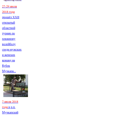
27-29 июля
2018 года
прошёл XXII
открытый
областной
турнир по
пляжному
волейболу
среди мужских
и женских
команд на
Кубок
Мучкапа...
7 июля 2018
года
в р.п.
Мучкапский