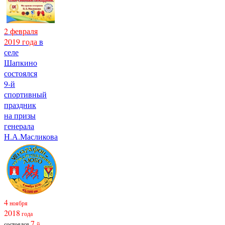
2 февраля
2019 года
в
селе
Шапкино
состоялся
9-й
спортивный
праздник
на призы
генерала
Н.А.Масликова
4
ноября
2018
года
7
состоялся
-й