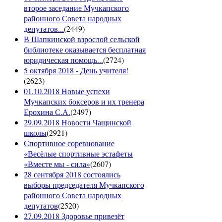
второе заседание Мучкапского
районного Совета народных
депутатов...
(
2449
)
В Шапкинской взрослой сельской
библиотеке оказывается бесплатная
юридическая помощь...
(
2724
)
5 октября 2018 - День учителя!
(
2623
)
01.10.2018 Новые успехи
Мучкапских боксеров и их тренера
Ерохина С.А.
(
2497
)
29.09.2018 Новости Чащинской
школы
(
2921
)
Спортивное соревнование
«Весёлые спортивные эстафеты
«Вместе мы - сила»
(
2607
)
28 сентября 2018 состоялись
выборы председателя Мучкапского
районного Совета народных
депутатов
(
2520
)
27.09.2018 Здоровье привезёт