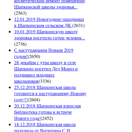
косметический ремонт помещений
Шапкинской школы здоровья...
(
2563
)
12.01.2019 Новогодние праздники
в Шапкинском сельском ДК
(
2631
)
10.01.2019 Шапкинскую школу
здоровья посетило сотни человек...
(
2736
)
С наступающим Новым 2019
годом!
(
2650
)
28 декабря с утра школу в селе
Шапкино посетил Дед Мороз и
поздравил младших
школьников
(
3336
)
25.12.2018 Шапкинская школа
готовится к наступающему Новому
году!!!
(
2604
)
20.12.2018 Шапкинская взрослая
библиотека готова к встрече
Нового года!
(
2452
)
18.12.2018 Шапкинская школа
получила от Витютина С.Н.