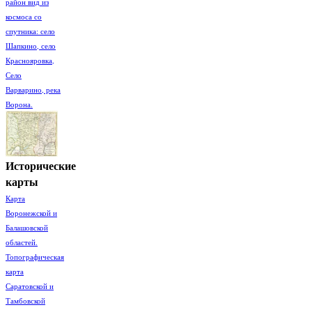
район вид из
космоса со
спутника: село
Шапкино, село
Краснояровка,
Село
Варварино, река
Ворона.
Исторические
карты
Карта
Воронежской и
Балашовской
областей.
Топографическая
карта
Саратовской и
Тамбовской