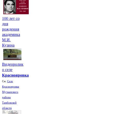
100 лет со
дня
рождения
академика
М.И.
Кузина
Видеоролик
о селе
Краснояровка
См.
Село
Краснояровка
Мучкапского
района
Тамбовской
области