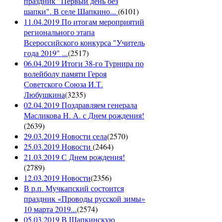
праздник "Первый день без
шапки". В селе Шапкино...
(
6101
)
11.04.2019 По итогам мероприятий
регионального этапа
Всероссийского конкурса "Учитель
года 2019" ...
(
2517
)
06.04.2019 Итоги 38-го Турнира по
волейболу памяти Героя
Советского Союза И.Т.
Любушкина
(
3235
)
02.04.2019 Поздравляем генерала
Масликова Н. А. с Днем рождения!
(
2639
)
29.03.2019 Новости села
(
2570
)
25.03.2019 Новости
(
2464
)
21.03.2019 С Днем рождения!
(
2789
)
12.03.2019 Новости
(
2356
)
В р.п. Мучкапский состоится
праздник «Проводы русской зимы»
10 марта 2019...
(
2574
)
05.03.2019 В Шапкинскую