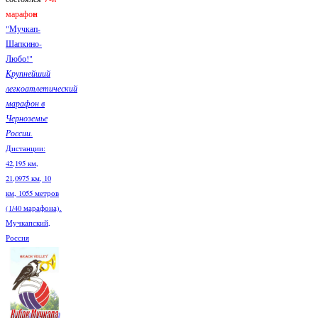
марафо
н
"Мучкап-
Шапкино-
Любо!"
Крупнейший
легкоатлетический
марафон в
Черноземье
России.
Дистанции:
42,195 км,
21,0975 км, 10
км, 1055 метров
(1/40 марафона).
Мучкапский,
Россия