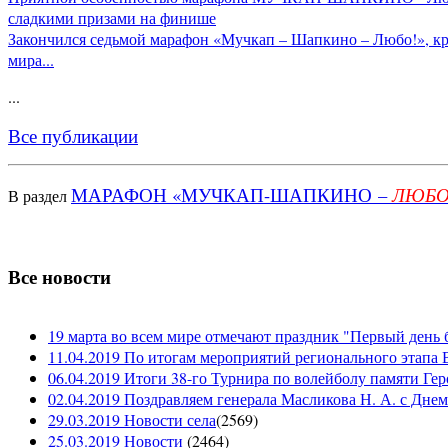
сладкими призами на финише
Закончился седьмой марафон «Мучкап – Шапкино – Любо!», 
мира...
...
Все публикации
МАРАФОН «МУЧКАП-ШАПКИНО –
В раздел
ЛЮБО
Все новости
19 марта во всем мире отмечают праздник "Первый день 
11.04.2019 По итогам мероприятий регионального этапа В
06.04.2019 Итоги 38-го Турнира по волейболу памяти Ге
02.04.2019 Поздравляем генерала Масликова Н. А. с Дне
29.03.2019 Новости села
(
2569
)
25.03.2019 Новости
(
2464
)