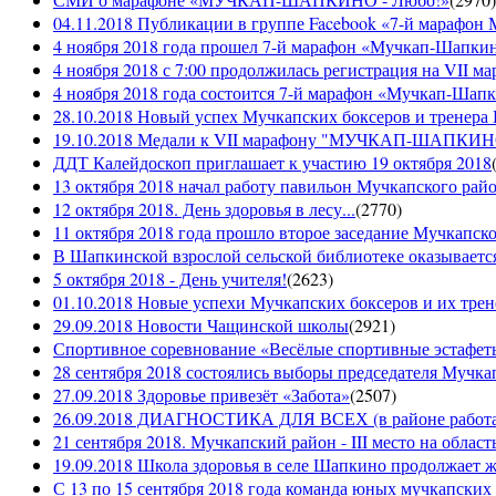
04.11.2018 Публикации в группе Facebook «7-й мараф
4 ноября 2018 года прошел 7-й марафон «Мучкап-Шапкин
4 ноября 2018 с 7:00 продолжилась регистрация на 
4 ноября 2018 года состоится 7-й марафон «Мучкап-Шап
28.10.2018 Новый успех Мучкапских боксеров и тренера
19.10.2018 Медали к VII марафону "МУЧКАП-ШАПКИНО 
ДДТ Калейдоскоп приглашает к участию 19 октября 2018
13 октября 2018 начал работу павильон Мучкапского рай
12 октября 2018. День здоровья в лесу...
(
2770
)
11 октября 2018 года прошло второе заседание Мучкапско
В Шапкинской взрослой сельской библиотеке оказывается
5 октября 2018 - День учителя!
(
2623
)
01.10.2018 Новые успехи Мучкапских боксеров и их трен
29.09.2018 Новости Чащинской школы
(
2921
)
Спортивное соревнование «Весёлые спортивные эстафеты
28 сентября 2018 состоялись выборы председателя Мучка
27.09.2018 Здоровье привезёт «Забота»
(
2507
)
26.09.2018 ДИАГНОСТИКА ДЛЯ ВСЕХ (в районе работае
21 сентября 2018. Мучкапский район - III место на облас
19.09.2018 Школа здоровья в селе Шапкино продолжает жи
С 13 по 15 сентября 2018 года команда юных мучкапских 