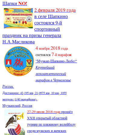
NO!
Шапки
2 февраля 2019 года
в селе Шапкино
состоялся 9-й
спортивный
праздник на призы генерала
Н.А.Масликова
4
2018
ноября
года
7
состоялся
-й марафо
н
"Мучкап-Шапкино-Любо!"
Крупнейший
легкоатлетический
марафон в Черноземье
России.
Дистанции: 42,195 км, 21,0975 км, 10 км, 1055
метров (1/40 марафона).
Мучкапский, Россия
27-29 июля 2018 года
прошёл
XXII открытый областной
турнир по пляжному волейболу
среди мужских и женских