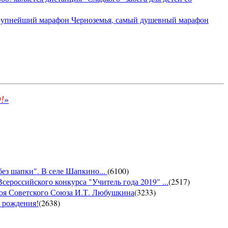
крупнейший марафон Черноземья, самый душевный марафон
»
!
без шапки". В селе Шапкино...
(
6100
)
сероссийского конкурса "Учитель года 2019" ...
(
2517
)
роя Советского Союза И.Т. Любушкина
(
3233
)
м рождения!
(
2638
)