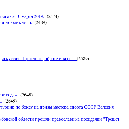
зимы» 10 марта 2019...
(
2574
)
и новые книги...
(
2489
)
искуссия "Притчи о доброте и вере"...
(
2589
)
г года»...
(
2648
)
...
(
2649
)
 турнир по боксу на призы мастера спорта СССР Валерия
амбовской области прошли православные посиделки "Трещат