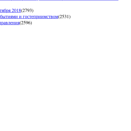
тября 2018
(
2793
)
обытиями и гостеприимством
(
2531
)
управления
(
2596
)