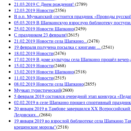
21.03.2019 С Днем рождения!
(
2789
)
12.03.2019 Новости
(
2356
)
В р.п. Мучкапский состоится праздник «Проводы русской 
05.03.2019 В Шапкинскую взрослую библиотеку поступил
25.02.2019 Новости Шапкино
(
2459
)
С праздником 23 февраля!
(
2615
)
21.02.2019 Новости села Шапкино...
(
2478
)
19 февраля получена посылка с книгами ...
(
2541
)
18.02.2019 Новости
(
2476
)
17.02.2019 В доме культуры села Шапкино прошёл вечер-д
15.02.2019 Новости
(
2468
)
13.02.2019 Новости Шапкино
(
2518
)
11.02.2019 Новости
(
2515
)
08.02.2019 Новости села Шапкино
(
2855
)
Мучкап туристический
(
2600
)
5 февраля 2019 состоялся очередной этап конкурса «Педаго
02.02.2019 в селе Шапкино прошел спортивный праздник
20 января 2019 в Тамбове завершился XX Всероссийский
Ледовских...
(
2684
)
19 января 2019 во взрослой библиотеке села Шапкино Т
крещенские морозы"
(
2518
)