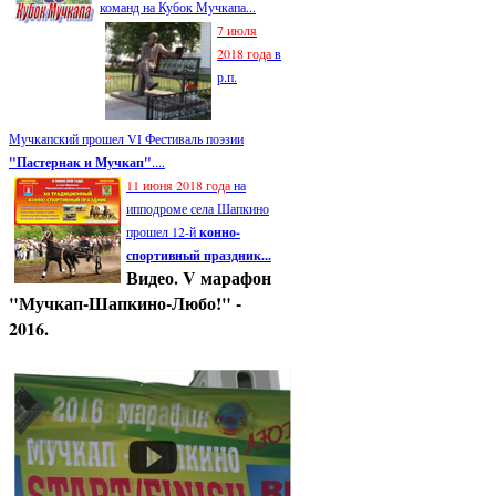
команд на Кубок Мучкапа...
7 июля
2018 года
в
р.п.
Мучкапский прошел VI Фестиваль поэзии
"Пастернак и Мучкап"
....
11 июня 2018 года
на
ипподроме села Шапкино
прошел 12-й
конно-
спортивный праздник...
Видео. V марафон
"Мучкап-Шапкино-Любо!" -
2016.