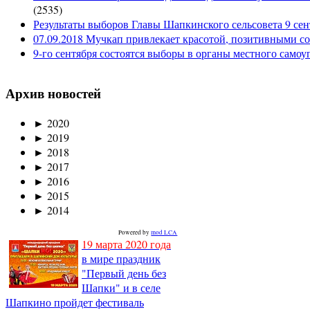
(
2535
)
Результаты выборов Главы Шапкинского сельсовета 9 сен
07.09.2018 Мучкап привлекает красотой, позитивными с
9-го сентября состоятся выборы в органы местного само
Архив новостей
►
2020
►
2019
►
2018
►
2017
►
2016
►
2015
►
2014
Powered by
mod LCA
19 марта 2020 года
в мире праздник
"Первый день без
Шапки" и в селе
Шапкино пройдет фестиваль