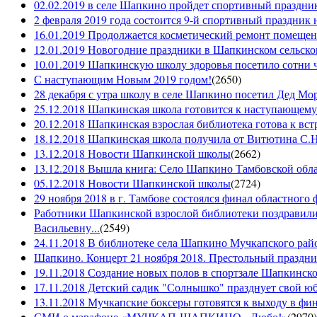
02.02.2019 в селе Шапкино пройдет спортивный праздник
2 февраля 2019 года состоится 9-й спортивный праздник 
16.01.2019 Продолжается косметический ремонт помещен
12.01.2019 Новогодние праздники в Шапкинском сельск
10.01.2019 Шапкинскую школу здоровья посетило сотни ч
С наступающим Новым 2019 годом!
(
2650
)
28 декабря с утра школу в селе Шапкино посетил Дед М
25.12.2018 Шапкинская школа готовится к наступающему
20.12.2018 Шапкинская взрослая библиотека готова к вст
18.12.2018 Шапкинская школа получила от Витютина С.Н.
13.12.2018 Новости Шапкинской школы
(
2662
)
13.12.2018 Вышла книга: Село Шапкино Тамбовской облас
05.12.2018 Новости Шапкинской школы
(
2724
)
29 ноября 2018 в г. Тамбове состоялся финал областного 
Работники Шапкинской взрослой библиотеки поздравили
Васильевну...
(
2549
)
24.11.2018 В библиотеке села Шапкино Мучкапского райо
Шапкино. Концерт 21 ноября 2018. Престольный праздн
19.11.2018 Создание новых полов в спортзале Шапкинско
17.11.2018 Детский садик "Солнышко" празднует свой ю
13.11.2018 Мучкапские боксеры готовятся к выходу в фин
СМИ о марафоне «МУЧКАП-ШАПКИНО - Любо!»
(
2970
)