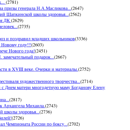
...
(
2781
)
на призы генерала Н.А.Масликова...
(
2647
)
ий Шапкинской школы здоровья...
(
2562
)
ом ДК
(
2629
)
еловек...
(
2735
)
ороз и поздравил младших школьников
(
3336
)
 Новому году!!!
(
2603
)
рече Нового года!
(
2451
)
 замечательный подарок...
(
2667
)
ти в XVIII веке. Очерки и материалы.
(
2752
)
фестиваля художественного творчества...
(
2714
)
 с Днем матери многодетную маму Богданову Елену
на...
(
2817
)
ик Архангела Михаила.
(
2743
)
й школы здоровья...
(
2736
)
билей!
(
2726
)
ал Чемпионата России по боксу...
(
2702
)