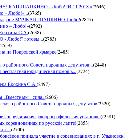
он МУЧКАП-ШАПКИНО - Любо! 04.11.2018.»
(
2646
)
о – Любо!»...
(
3765
)
VII марафоне МУЧКАП-ШАПКИНО-Любо!
(
2847
)
кино – Любо!»
(
2792
)
 Ерохина С.А.
(
2638
)
- Любо!" готовы...
(
2783
)
(
2559
)
она на Покровской ярмарке
(
2485
)
го районного Совета народных депутатов...
(
2448
)
 бесплатная юридическая помощь...
(
2724
)
ера Ерохина С.А.
(
2497
)
 «Вместе мы - сила»
(
2606
)
пского районного Совета народных депутатов
(
2520
)
т передвижная флюорографическая установка)
(
2581
)
тых соревнованиях по русской лапте!
(
2853
)
ть...
(
2700
)
боксёров приняла участие в соревнованиях в г. Ульяновск.