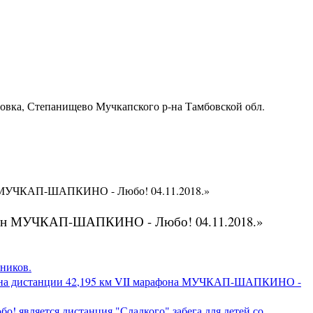
ровка, Степанищево Мучкапского р-на Тамбовской обл.
он МУЧКАП-ШАПКИНО - Любо! 04.11.2018.»
рафон МУЧКАП-ШАПКИНО - Любо! 04.11.2018.»
ников.
ы на дистанции 42,195 км VII марафона МУЧКАП-ШАПКИНО -
вляется дистанция "Сладкого" забега для детей со