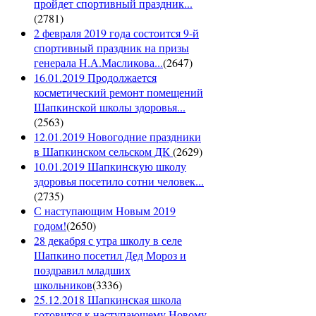
пройдет спортивный праздник...
(
2781
)
2 февраля 2019 года состоится 9-й
спортивный праздник на призы
генерала Н.А.Масликова...
(
2647
)
16.01.2019 Продолжается
косметический ремонт помещений
Шапкинской школы здоровья...
(
2563
)
12.01.2019 Новогодние праздники
в Шапкинском сельском ДК
(
2629
)
10.01.2019 Шапкинскую школу
здоровья посетило сотни человек...
(
2735
)
С наступающим Новым 2019
годом!
(
2650
)
28 декабря с утра школу в селе
Шапкино посетил Дед Мороз и
поздравил младших
школьников
(
3336
)
25.12.2018 Шапкинская школа
готовится к наступающему Новому