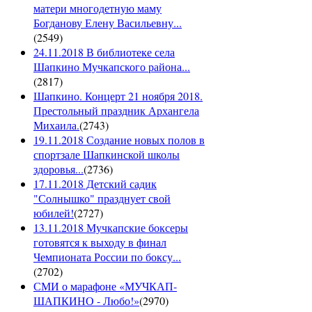
матери многодетную маму
Богданову Елену Васильевну...
(
2549
)
24.11.2018 В библиотеке села
Шапкино Мучкапского района...
(
2817
)
Шапкино. Концерт 21 ноября 2018.
Престольный праздник Архангела
Михаила.
(
2743
)
19.11.2018 Создание новых полов в
спортзале Шапкинской школы
здоровья...
(
2736
)
17.11.2018 Детский садик
"Солнышко" празднует свой
юбилей!
(
2727
)
13.11.2018 Мучкапские боксеры
готовятся к выходу в финал
Чемпионата России по боксу...
(
2702
)
СМИ о марафоне «МУЧКАП-
ШАПКИНО - Любо!»
(
2970
)