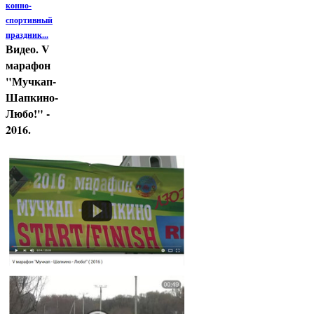
конно-
спортивный
праздник...
Видео. V
марафон
"Мучкап-
Шапкино-
Любо!" -
2016.