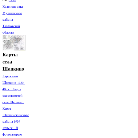
Краснояровка
Мучкапского
района
Тамбовской
области
Карты
села
Шапкино
Карта села
Шапкино 1930-
40 гг. Карта
окрестностей
села Шапкино.
Карта
Шапкинскинского
района 1939-
1956 гг. В
фотогалерею