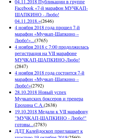
04.11.2018 Публикации в группе
Facebook «7-й марафон МУЧКАП-
ШАПКИНО - Любо!
04.11.2018.»
(
2646
)
4 ноября 2018 года прошел 7-й
марафон «Мучкап-Шапкино –
Любо!»...
(
3765
)
4 ноября 2018 с 7:00 продолжилась
регистрация на VII марафоне
МУЧКАП-ШАПКИНО-Любо!
(
2847
)
4 ноября 2018 года состоится 7-й
марафон «Мучкап-Шапкино –
Любо!»
(
2792
)
28.10.2018 Новый успех
Мучкапских боксеров и тренера
Ерохина С.А.
(
2638
)
19.10.2018 Медали к VII марафону
"МУЧКАП-ШАПКИНО - Любо!"
готовы...
(
2783
)
ДДТ Калейдоскоп приглашает к
участию 19 октября 2018
(
2560
)