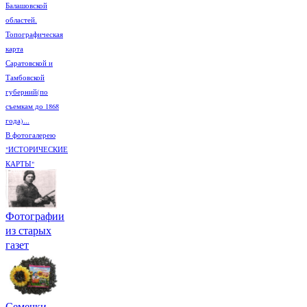
Балашовской
областей.
Топографическая
карта
Саратовской и
Тамбовской
губерний(по
съемкам до 1868
года)...
В фотогалерею
"ИСТОРИЧЕСКИЕ
КАРТЫ"
Фотографии
из старых
газет
Семечки