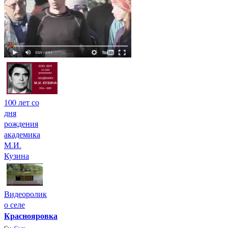
100 лет со
дня
рождения
академика
М.И.
Кузина
Видеоролик
о селе
Краснояровка
См.
Село