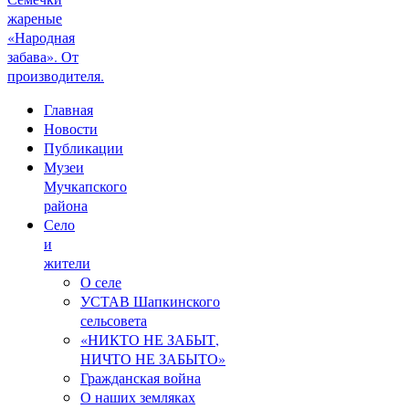
жареные
«Народная
забава». От
производителя.
Главная
Новости
Публикации
Музеи
Мучкапского
района
Село
и
жители
О селе
УСТАВ Шапкинского
сельсовета
«НИКТО НЕ ЗАБЫТ,
НИЧТО НЕ ЗАБЫТО»
Гражданская война
О наших земляках