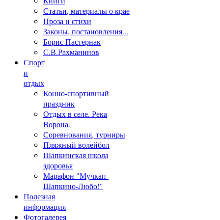
Книги
Статьи, материалы о крае
Проза и стихи
Законы, постановления...
Борис Пастернак
С.В.Рахманинов
Спорт
и
отдых
Конно-спортивный
праздник
Отдых в селе. Река
Ворона.
Соревнования, турниры
Пляжный волейбол
Шапкинская школа
здоровья
Марафон "Мучкап-
Шапкино-Любо!"
Полезная
информация
Фотогалерея