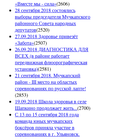
«Вместе мы - сила»
(
2606
)
28 сентября 2018 состоялись
выборы председателя Мучкапского
районного Совета народных
депутатов
(
2520
)
27.09.2018 Здоровье привезёт
«Забота»
(
2507
)
26.09.2018 ДИАГНОСТИКА ДЛЯ
ВСЕХ (в районе работает
передвижная флюорографическая
установка)
(
2581
)
21 сентября 2018. Мучкапский
район - III место на областых
соревнованиях по русской лапте!
(
2853
)
19.09.2018 Школа здоровья в селе
Шапкино продолжает жить...
(
2700
)
С 13 по 15 сентября 2018 года
команда юных мучкапских
боксёров приняла участие в
соревнованиях в г. Ульяновск.