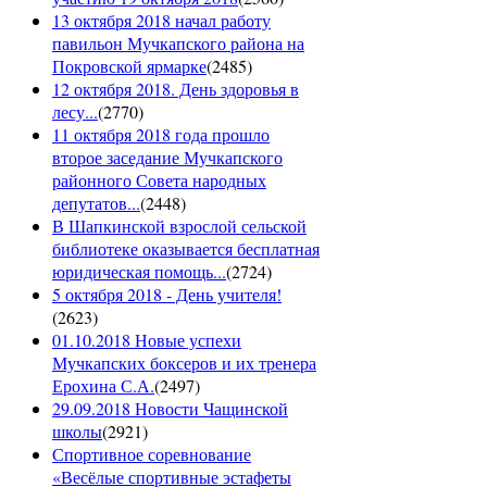
13 октября 2018 начал работу
павильон Мучкапского района на
Покровской ярмарке
(
2485
)
12 октября 2018. День здоровья в
лесу...
(
2770
)
11 октября 2018 года прошло
второе заседание Мучкапского
районного Совета народных
депутатов...
(
2448
)
В Шапкинской взрослой сельской
библиотеке оказывается бесплатная
юридическая помощь...
(
2724
)
5 октября 2018 - День учителя!
(
2623
)
01.10.2018 Новые успехи
Мучкапских боксеров и их тренера
Ерохина С.А.
(
2497
)
29.09.2018 Новости Чащинской
школы
(
2921
)
Спортивное соревнование
«Весёлые спортивные эстафеты