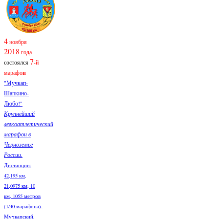
4
ноября
2018
года
7
состоялся
-й
марафо
н
"Мучкап-
Шапкино-
Любо!"
Крупнейший
легкоатлетический
марафон в
Черноземье
России.
Дистанции:
42,195 км,
21,0975 км, 10
км, 1055 метров
(1/40 марафона).
Мучкапский,