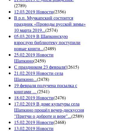
(
2789
)
12.03.2019 Новости
(
2356
)
В р.п. Мучкапский состоится
праздник «Проводы русской зимы»
10 марта 2019...
(
2574
)
05.03.2019 В Шапкинскую
взрослую библиотеку поступили
новые книги...
(
2489
)
25.02.2019 Новости
Шапкино
(
2459
)
С праздником 23 февраля!
(
2615
)
21.02.2019 Новости села
Шапкино...
(
2478
)
19 февраля получена посылка с
книгами ...
(
2541
)
18.02.2019 Новости
(
2476
)
17.02.2019 В доме культуры села
Шапкино прошёл вечер-дискуссия
"Притчи о доброте и вере"...
(
2589
)
15.02.2019 Новости
(
2468
)
13.02.2019 Новости