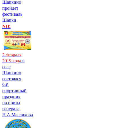
Шапкино
пройдет
фестиваль
Шапки
NO!
2 февраля
2019 года
в
селе
Шапкино
состоялся
9-й
спортивный
праздник
на призы
генерала
Н.А.Масликова