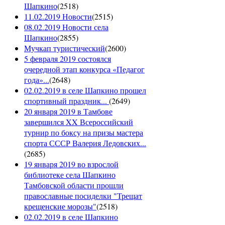
Шапкино
(
2518
)
11.02.2019 Новости
(
2515
)
08.02.2019 Новости села
Шапкино
(
2855
)
Мучкап туристический
(
2600
)
5 февраля 2019 состоялся
очередной этап конкурса «Педагог
года»...
(
2648
)
02.02.2019 в селе Шапкино прошел
спортивный праздник...
(
2649
)
20 января 2019 в Тамбове
завершился XX Всероссийский
турнир по боксу на призы мастера
спорта СССР Валерия Ледовских...
(
2685
)
19 января 2019 во взрослой
библиотеке села Шапкино
Тамбовской области прошли
православные посиделки "Трещат
крещенские морозы"
(
2518
)
02.02.2019 в селе Шапкино