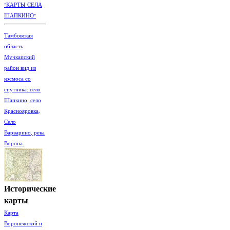
"КАРТЫ СЕЛА
ШАПКИНО"
Тамбовская
область
Мучкапский
район вид из
космоса со
спутника: село
Шапкино, село
Краснояровка,
Село
Варварино, река
Ворона.
Исторические
карты
Карта
Воронежской и