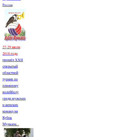
Россия
27-29 июля
2018 года
прошёл XXII
открытый
областной
турнир по
пляжному
волейболу
среди мужских
и женских
команд на
Кубок
Мучкапа...