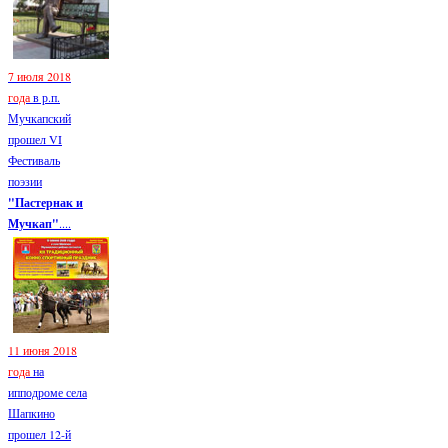
7 июля 2018
года
в р.п.
Мучкапский
прошел VI
Фестиваль
поэзии
"Пастернак и
Мучкап"
....
11 июня 2018
года
на
ипподроме села
Шапкино
прошел 12-й