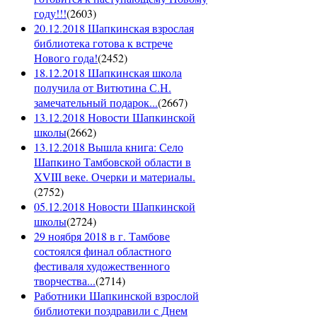
году!!!
(
2603
)
20.12.2018 Шапкинская взрослая
библиотека готова к встрече
Нового года!
(
2452
)
18.12.2018 Шапкинская школа
получила от Витютина С.Н.
замечательный подарок...
(
2667
)
13.12.2018 Новости Шапкинской
школы
(
2662
)
13.12.2018 Вышла книга: Село
Шапкино Тамбовской области в
XVIII веке. Очерки и материалы.
(
2752
)
05.12.2018 Новости Шапкинской
школы
(
2724
)
29 ноября 2018 в г. Тамбове
состоялся финал областного
фестиваля художественного
творчества...
(
2714
)
Работники Шапкинской взрослой
библиотеки поздравили с Днем