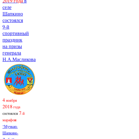
2019 года
в
селе
Шапкино
состоялся
9-й
спортивный
праздник
на призы
генерала
Н.А.Масликова
4
ноября
2018
года
7
состоялся
-й
марафо
н
"Мучкап-
Шапкино-