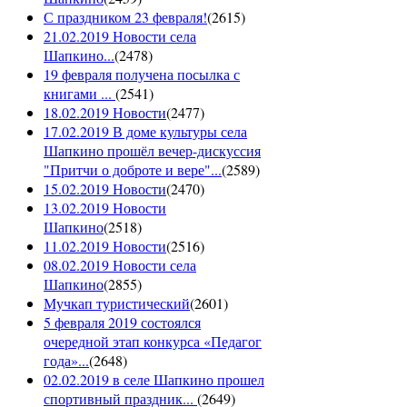
С праздником 23 февраля!
(
2615
)
21.02.2019 Новости села
Шапкино...
(
2478
)
19 февраля получена посылка с
книгами ...
(
2541
)
18.02.2019 Новости
(
2477
)
17.02.2019 В доме культуры села
Шапкино прошёл вечер-дискуссия
"Притчи о доброте и вере"...
(
2589
)
15.02.2019 Новости
(
2470
)
13.02.2019 Новости
Шапкино
(
2518
)
11.02.2019 Новости
(
2516
)
08.02.2019 Новости села
Шапкино
(
2855
)
Мучкап туристический
(
2601
)
5 февраля 2019 состоялся
очередной этап конкурса «Педагог
года»...
(
2648
)
02.02.2019 в селе Шапкино прошел
спортивный праздник...
(
2649
)