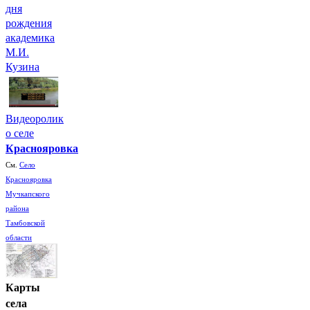
дня
рождения
академика
М.И.
Кузина
Видеоролик
о селе
Краснояровка
См.
Село
Краснояровка
Мучкапского
района
Тамбовской
области
Карты
села