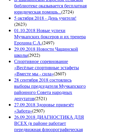
библиотеке оказывается бесплатная
юридическая помощь...
(
2724
)
5 октября 2018 - День учителя!
(
2623
)
01.10.2018 Новые успехи
Мучкапских боксеров и их тренера
Ерохина С.А.
(
2497
)
29.09.2018 Новости Чащинской
школы
(
2922
)
Спортивное соревнование
«Весёлые спортивные эстафеты
«Вместе мы - сила»
(
2607
)
28 сентября 2018 состоялись
выборы председателя Мучкапского
районного Совета народных
депутатов
(
2521
)
27.09.2018 Здоровье привезёт
«Забота»
(
2507
)
26.09.2018 ДИАГНОСТИКА ДЛЯ
ВСЕХ (в районе работает
передвижная флюорографическая