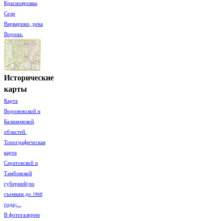
Краснояровка,
Село
Варварино, река
Ворона.
Исторические
карты
Карта
Воронежской и
Балашовской
областей.
Топографическая
карта
Саратовской и
Тамбовской
губерний(по
съемкам до 1868
года)...
В фотогалерею