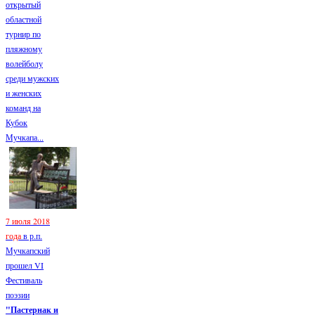
открытый
областной
турнир по
пляжному
волейболу
среди мужских
и женских
команд на
Кубок
Мучкапа...
7 июля 2018
года
в р.п.
Мучкапский
прошел VI
Фестиваль
поэзии
"Пастернак и