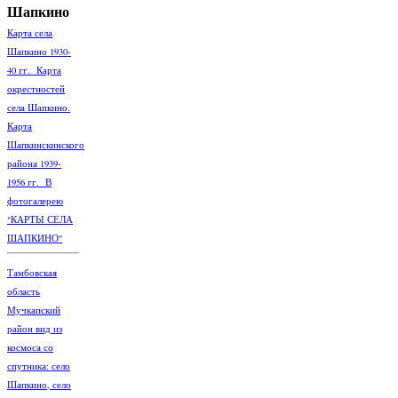
Шапкино
Карта села
Шапкино 1930-
40 гг. Карта
окрестностей
села Шапкино.
Карта
Шапкинскинского
района 1939-
1956 гг. В
фотогалерею
"КАРТЫ СЕЛА
ШАПКИНО"
Тамбовская
область
Мучкапский
район вид из
космоса со
спутника: село
Шапкино, село