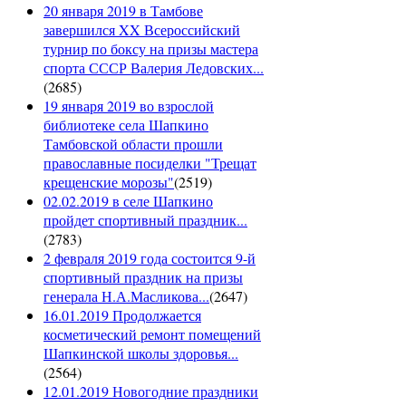
20 января 2019 в Тамбове
завершился XX Всероссийский
турнир по боксу на призы мастера
спорта СССР Валерия Ледовских...
(
2685
)
19 января 2019 во взрослой
библиотеке села Шапкино
Тамбовской области прошли
православные посиделки "Трещат
крещенские морозы"
(
2519
)
02.02.2019 в селе Шапкино
пройдет спортивный праздник...
(
2783
)
2 февраля 2019 года состоится 9-й
спортивный праздник на призы
генерала Н.А.Масликова...
(
2647
)
16.01.2019 Продолжается
косметический ремонт помещений
Шапкинской школы здоровья...
(
2564
)
12.01.2019 Новогодние праздники