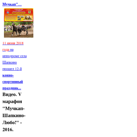
Мучкап"
....
11 июня 2018
года
на
ипподроме села
Шапкино
прошел 12-й
конно-
спортивный
праздник...
Видео. V
марафон
"Мучкап-
Шапкино-
Любо!" -
2016.