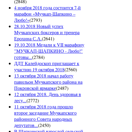
(
2848
)
4 ноября 2018 года состоится 7-й
марафон «Мучкап-Шапкино –
Любо!»
(
2793
)
28.10.2018 Новый успех
Мучкапских боксеров и тренера
Ерохина С.А.
(
2641
)
19.10.2018 Медали к VII марафону
"МУЧКАП-ШАПКИНО - Любо!"
готовы...
(
2784
)
ДДТ Калейдоскоп приглашает к
участию 19 октября 2018
(
2560
)
13 октября 2018 начал работу
павильон Мучкапского района на
Покровской ярмарке
(
2487
)
12 октября 2018. День здоровья в
лесу...
(
2772
)
11 октября 2018 года прошло
второе заседание Мучкапского
районного Совета народных
депутатов...
(
2450
)
В Шапкинской взрослой сельской