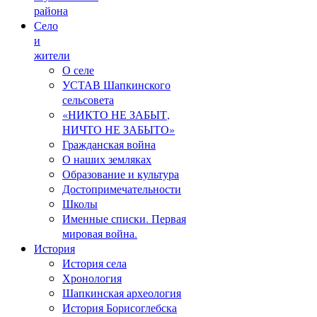
района
Село
и
жители
О селе
УСТАВ Шапкинского
сельсовета
«НИКТО НЕ ЗАБЫТ,
НИЧТО НЕ ЗАБЫТО»
Гражданская война
О наших земляках
Образование и культура
Достопримечательности
Школы
Именные списки. Первая
мировая война.
История
История села
Хронология
Шапкинская археология
История Борисоглебска