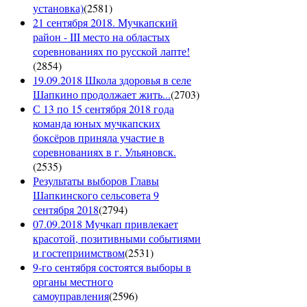
установка)
(
2581
)
21 сентября 2018. Мучкапский
район - III место на областых
соревнованиях по русской лапте!
(
2854
)
19.09.2018 Школа здоровья в селе
Шапкино продолжает жить...
(
2703
)
С 13 по 15 сентября 2018 года
команда юных мучкапских
боксёров приняла участие в
соревнованиях в г. Ульяновск.
(
2535
)
Результаты выборов Главы
Шапкинского сельсовета 9
сентября 2018
(
2794
)
07.09.2018 Мучкап привлекает
красотой, позитивными событиями
и гостеприимством
(
2531
)
9-го сентября состоятся выборы в
органы местного
самоуправления
(
2596
)