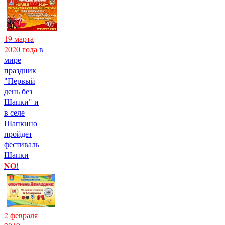
19 марта
2020 года
в
мире
праздник
"Первый
день без
Шапки" и
в селе
Шапкино
пройдет
фестиваль
Шапки
NO!
2 февраля