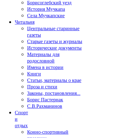
Борисоглебский уезд
История Мучкапа
Села Мучкапские
Читальня
Центральные старинные
газеты
Старые газеты и журналы
Исторические документы
Материалы для
родословной
Имена в истории
Книги
Статьи, материалы о крае
Проза и стихи
Законы, постановления...
Борис Пастернак
С.В.Рахманинов
Спорт
и
отдых
Конно-спортивный