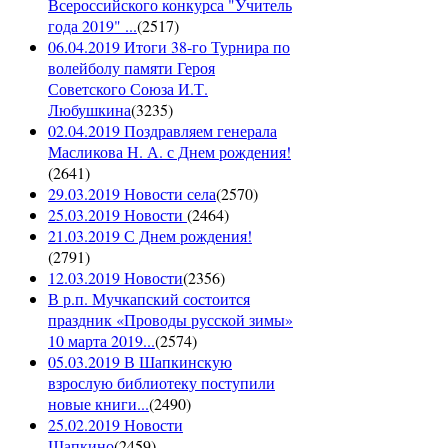
Всероссийского конкурса "Учитель
года 2019" ...
(
2517
)
06.04.2019 Итоги 38-го Турнира по
волейболу памяти Героя
Советского Союза И.Т.
Любушкина
(
3235
)
02.04.2019 Поздравляем генерала
Масликова Н. А. с Днем рождения!
(
2641
)
29.03.2019 Новости села
(
2570
)
25.03.2019 Новости
(
2464
)
21.03.2019 С Днем рождения!
(
2791
)
12.03.2019 Новости
(
2356
)
В р.п. Мучкапский состоится
праздник «Проводы русской зимы»
10 марта 2019...
(
2574
)
05.03.2019 В Шапкинскую
взрослую библиотеку поступили
новые книги...
(
2490
)
25.02.2019 Новости
Шапкино
(
2459
)