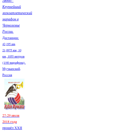
Любо!"
Крупнейший
легкоатлетический
марафон в
Черноземье
России.
Дистанции:
42,195 км,
21,0975 км, 10
км, 1055 метров
(1/40 марафона).
Мучкапский,
Россия
27-29 июля
2018 года
прошёл XXII