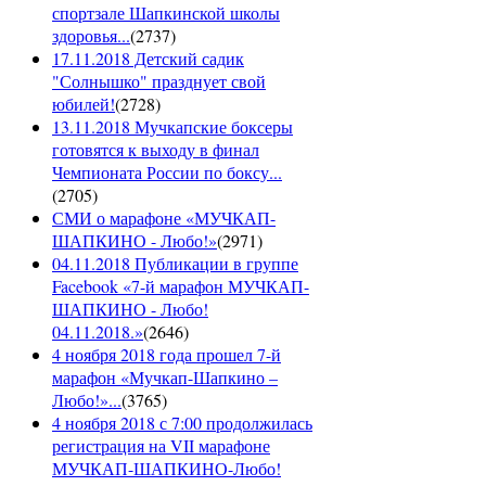
спортзале Шапкинской школы
здоровья...
(
2737
)
17.11.2018 Детский садик
"Солнышко" празднует свой
юбилей!
(
2728
)
13.11.2018 Мучкапские боксеры
готовятся к выходу в финал
Чемпионата России по боксу...
(
2705
)
СМИ о марафоне «МУЧКАП-
ШАПКИНО - Любо!»
(
2971
)
04.11.2018 Публикации в группе
Facebook «7-й марафон МУЧКАП-
ШАПКИНО - Любо!
04.11.2018.»
(
2646
)
4 ноября 2018 года прошел 7-й
марафон «Мучкап-Шапкино –
Любо!»...
(
3765
)
4 ноября 2018 с 7:00 продолжилась
регистрация на VII марафоне
МУЧКАП-ШАПКИНО-Любо!