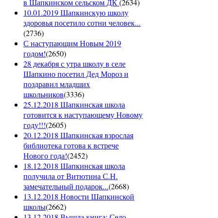
в Шапкинском сельском ДК
(
2634
)
10.01.2019 Шапкинскую школу
здоровья посетило сотни человек...
(
2736
)
С наступающим Новым 2019
годом!
(
2650
)
28 декабря с утра школу в селе
Шапкино посетил Дед Мороз и
поздравил младших
школьников
(
3336
)
25.12.2018 Шапкинская школа
готовится к наступающему Новому
году!!!
(
2605
)
20.12.2018 Шапкинская взрослая
библиотека готова к встрече
Нового года!
(
2452
)
18.12.2018 Шапкинская школа
получила от Витютина С.Н.
замечательный подарок...
(
2668
)
13.12.2018 Новости Шапкинской
школы
(
2662
)
13.12.2018 Вышла книга: Село