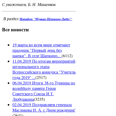
С уважением, Б. Н. Машенков.
В раздел
Марафон "Мучкап-Шапкино-Любо!"
Все новости
19 марта во всем мире отмечают
праздник "Первый день без
шапки". В селе Шапкино...
(
6112
)
11.04.2019 По итогам мероприятий
регионального этапа
Всероссийского конкурса "Учитель
года 2019" ...
(
2517
)
06.04.2019 Итоги 38-го Турнира по
волейболу памяти Героя
Советского Союза И.Т.
Любушкина
(
3235
)
02.04.2019 Поздравляем генерала
Масликова Н. А. с Днем рождения!
(
2641
)