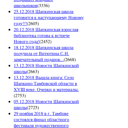
школьников
(
3336
)
25.12.2018 Шапкинская школа
готовится к наступающему Новому
году!!!
(
2605
)
20.12.2018 Шапкинская взрослая
библиотека готова к встрече
Нового года!
(
2452
)
18.12.2018 Шапкинская школа
получила от Витютина С.Н.
замечательный подарок...
(
2668
)
13.12.2018 Новости Шапкинской
школы
(
2663
)
13.12.2018 Вышла книга: Село
Шапкино Тамбовской области в
XVIII веке. Очерки и материалы.
(
2753
)
05.12.2018 Новости Шапкинской
школы
(
2725
)
29 ноября 2018 в г. Тамбове
состоялся финал областного
фестиваля художественного