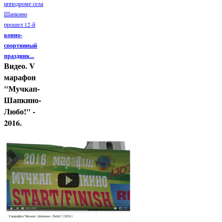
ипподроме села
Шапкино
прошел 12-й
конно-
спортивный
праздник...
Видео. V
марафон
"Мучкап-
Шапкино-
Любо!" -
2016.