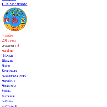
Н.А.Масликова
4
ноября
2018
года
7
состоялся
-й
марафо
н
"Мучкап-
Шапкино-
Любо!"
Крупнейший
легкоатлетический
марафон в
Черноземье
России.
Дистанции:
42,195 км,
21,0975 км, 10