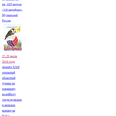
км, 1055 метров
(1/40 марафона).
Мучкапский,
Россия
27-29 июля
2018 года
прошёл XXII
открытый
областной
турнир по
пляжному
волейболу
среди мужских
и женских
команд на
Кубок