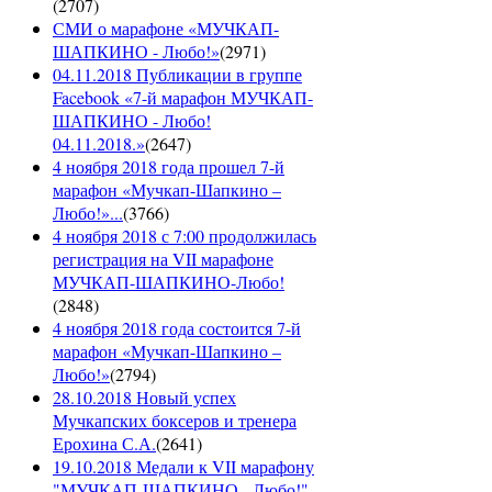
(
2707
)
СМИ о марафоне «МУЧКАП-
ШАПКИНО - Любо!»
(
2971
)
04.11.2018 Публикации в группе
Facebook «7-й марафон МУЧКАП-
ШАПКИНО - Любо!
04.11.2018.»
(
2647
)
4 ноября 2018 года прошел 7-й
марафон «Мучкап-Шапкино –
Любо!»...
(
3766
)
4 ноября 2018 с 7:00 продолжилась
регистрация на VII марафоне
МУЧКАП-ШАПКИНО-Любо!
(
2848
)
4 ноября 2018 года состоится 7-й
марафон «Мучкап-Шапкино –
Любо!»
(
2794
)
28.10.2018 Новый успех
Мучкапских боксеров и тренера
Ерохина С.А.
(
2641
)
19.10.2018 Медали к VII марафону
"МУЧКАП-ШАПКИНО - Любо!"