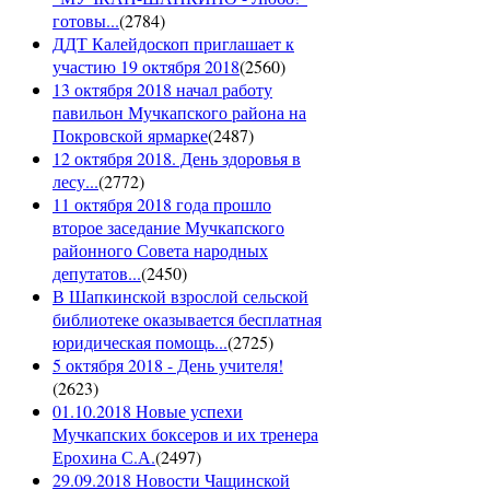
готовы...
(
2784
)
ДДТ Калейдоскоп приглашает к
участию 19 октября 2018
(
2560
)
13 октября 2018 начал работу
павильон Мучкапского района на
Покровской ярмарке
(
2487
)
12 октября 2018. День здоровья в
лесу...
(
2772
)
11 октября 2018 года прошло
второе заседание Мучкапского
районного Совета народных
депутатов...
(
2450
)
В Шапкинской взрослой сельской
библиотеке оказывается бесплатная
юридическая помощь...
(
2725
)
5 октября 2018 - День учителя!
(
2623
)
01.10.2018 Новые успехи
Мучкапских боксеров и их тренера
Ерохина С.А.
(
2497
)
29.09.2018 Новости Чащинской