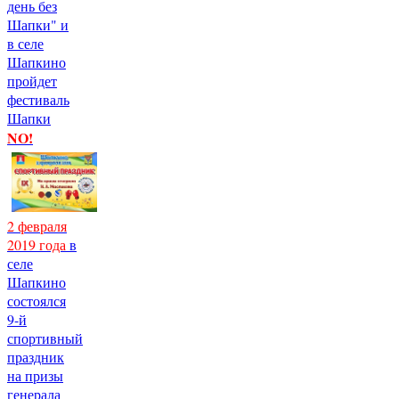
день без
Шапки" и
в селе
Шапкино
пройдет
фестиваль
Шапки
NO!
2 февраля
2019 года
в
селе
Шапкино
состоялся
9-й
спортивный
праздник
на призы
генерала