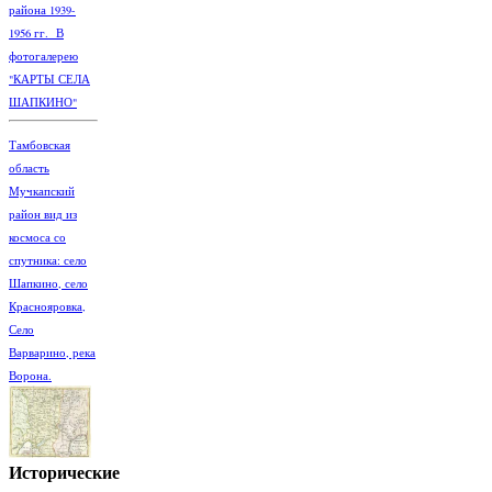
района 1939-
1956 гг. В
фотогалерею
"КАРТЫ СЕЛА
ШАПКИНО"
Тамбовская
область
Мучкапский
район вид из
космоса со
спутника: село
Шапкино, село
Краснояровка,
Село
Варварино, река
Ворона.
Исторические