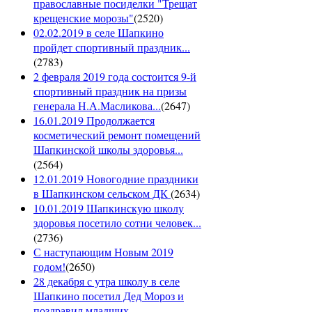
православные посиделки "Трещат
крещенские морозы"
(
2520
)
02.02.2019 в селе Шапкино
пройдет спортивный праздник...
(
2783
)
2 февраля 2019 года состоится 9-й
спортивный праздник на призы
генерала Н.А.Масликова...
(
2647
)
16.01.2019 Продолжается
косметический ремонт помещений
Шапкинской школы здоровья...
(
2564
)
12.01.2019 Новогодние праздники
в Шапкинском сельском ДК
(
2634
)
10.01.2019 Шапкинскую школу
здоровья посетило сотни человек...
(
2736
)
С наступающим Новым 2019
годом!
(
2650
)
28 декабря с утра школу в селе
Шапкино посетил Дед Мороз и
поздравил младших