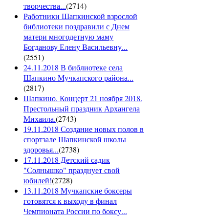
творчества...
(
2714
)
Работники Шапкинской взрослой
библиотеки поздравили с Днем
матери многодетную маму
Богданову Елену Васильевну...
(
2551
)
24.11.2018 В библиотеке села
Шапкино Мучкапского района...
(
2817
)
Шапкино. Концерт 21 ноября 2018.
Престольный праздник Архангела
Михаила.
(
2743
)
19.11.2018 Создание новых полов в
спортзале Шапкинской школы
здоровья...
(
2738
)
17.11.2018 Детский садик
"Солнышко" празднует свой
юбилей!
(
2728
)
13.11.2018 Мучкапские боксеры
готовятся к выходу в финал
Чемпионата России по боксу...