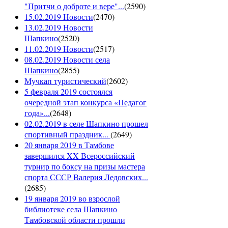
"Притчи о доброте и вере"...
(
2590
)
15.02.2019 Новости
(
2470
)
13.02.2019 Новости
Шапкино
(
2520
)
11.02.2019 Новости
(
2517
)
08.02.2019 Новости села
Шапкино
(
2855
)
Мучкап туристический
(
2602
)
5 февраля 2019 состоялся
очередной этап конкурса «Педагог
года»...
(
2648
)
02.02.2019 в селе Шапкино прошел
спортивный праздник...
(
2649
)
20 января 2019 в Тамбове
завершился XX Всероссийский
турнир по боксу на призы мастера
спорта СССР Валерия Ледовских...
(
2685
)
19 января 2019 во взрослой
библиотеке села Шапкино
Тамбовской области прошли