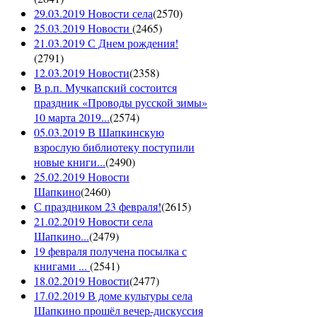
29.03.2019 Новости села
(
2570
)
25.03.2019 Новости
(
2465
)
21.03.2019 С Днем рождения!
(
2791
)
12.03.2019 Новости
(
2358
)
В р.п. Мучкапский состоится
праздник «Проводы русской зимы»
10 марта 2019...
(
2574
)
05.03.2019 В Шапкинскую
взрослую библиотеку поступили
новые книги...
(
2490
)
25.02.2019 Новости
Шапкино
(
2460
)
С праздником 23 февраля!
(
2615
)
21.02.2019 Новости села
Шапкино...
(
2479
)
19 февраля получена посылка с
книгами ...
(
2541
)
18.02.2019 Новости
(
2477
)
17.02.2019 В доме культуры села
Шапкино прошёл вечер-дискуссия