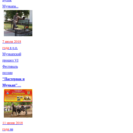
Мучкапа...
7 июля 2018
года
в р.п.
Мучкапский
прошел VI
Фестиваль
поэзии
"Пастернак и
Мучкап"
....
11 июня 2018
года
на