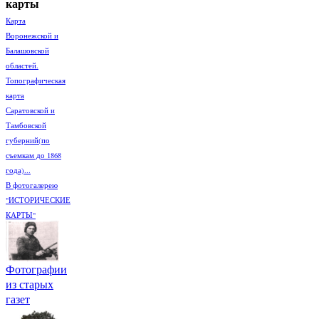
карты
Карта
Воронежской и
Балашовской
областей.
Топографическая
карта
Саратовской и
Тамбовской
губерний(по
съемкам до 1868
года)...
В фотогалерею
"ИСТОРИЧЕСКИЕ
КАРТЫ"
Фотографии
из старых
газет