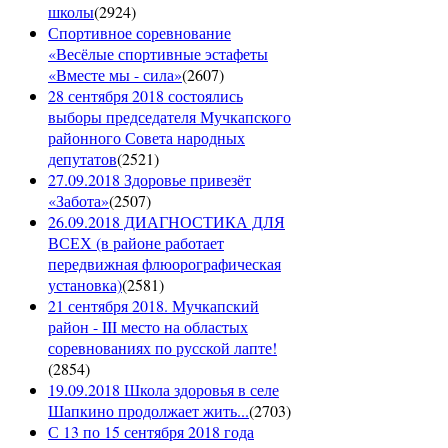
школы
(
2924
)
Спортивное соревнование
«Весёлые спортивные эстафеты
«Вместе мы - сила»
(
2607
)
28 сентября 2018 состоялись
выборы председателя Мучкапского
районного Совета народных
депутатов
(
2521
)
27.09.2018 Здоровье привезёт
«Забота»
(
2507
)
26.09.2018 ДИАГНОСТИКА ДЛЯ
ВСЕХ (в районе работает
передвижная флюорографическая
установка)
(
2581
)
21 сентября 2018. Мучкапский
район - III место на областых
соревнованиях по русской лапте!
(
2854
)
19.09.2018 Школа здоровья в селе
Шапкино продолжает жить...
(
2703
)
С 13 по 15 сентября 2018 года