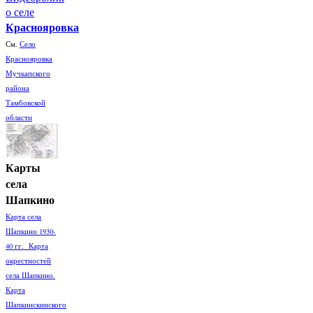
о селе
Краснояровка
См.
Село
Краснояровка
Мучкапского
района
Тамбовской
области
Карты
села
Шапкино
Карта села
Шапкино 1930-
40 гг. Карта
окрестностей
села Шапкино.
Карта
Шапкинскинского