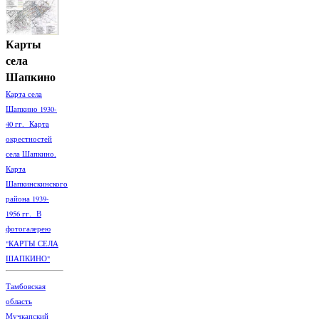
Карты
села
Шапкино
Карта села
Шапкино 1930-
40 гг. Карта
окрестностей
села Шапкино.
Карта
Шапкинскинского
района 1939-
1956 гг. В
фотогалерею
"КАРТЫ СЕЛА
ШАПКИНО"
Тамбовская
область
Мучкапский