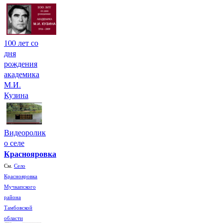
100 лет со
дня
рождения
академика
М.И.
Кузина
Видеоролик
о селе
Краснояровка
См.
Село
Краснояровка
Мучкапского
района
Тамбовской
области