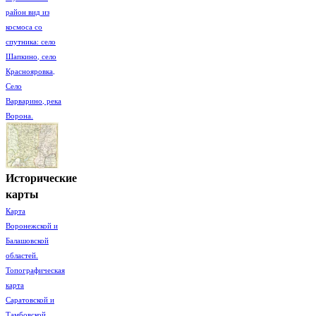
район вид из
космоса со
спутника: село
Шапкино, село
Краснояровка,
Село
Варварино, река
Ворона.
Исторические
карты
Карта
Воронежской и
Балашовской
областей.
Топографическая
карта
Саратовской и
Тамбовской