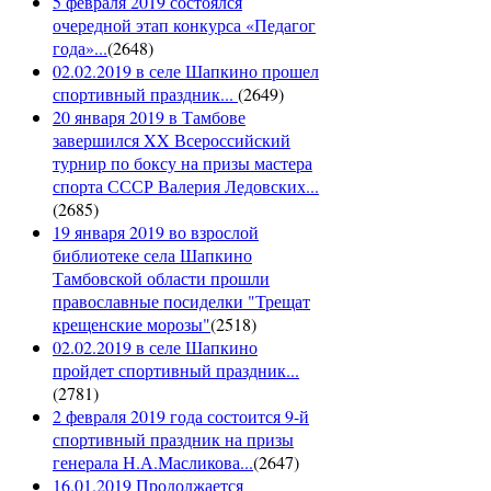
5 февраля 2019 состоялся
очередной этап конкурса «Педагог
года»...
(
2648
)
02.02.2019 в селе Шапкино прошел
спортивный праздник...
(
2649
)
20 января 2019 в Тамбове
завершился XX Всероссийский
турнир по боксу на призы мастера
спорта СССР Валерия Ледовских...
(
2685
)
19 января 2019 во взрослой
библиотеке села Шапкино
Тамбовской области прошли
православные посиделки "Трещат
крещенские морозы"
(
2518
)
02.02.2019 в селе Шапкино
пройдет спортивный праздник...
(
2781
)
2 февраля 2019 года состоится 9-й
спортивный праздник на призы
генерала Н.А.Масликова...
(
2647
)
16.01.2019 Продолжается