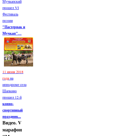
Мучкапский
прошел VI
Фестиваль
поэзии
"Пастернак и
Мучкап"
....
11 июня 2018
года
на
ипподроме села
Шапкино
прошел 12-й
конно-
спортивный
праздник...
Видео. V
марафон