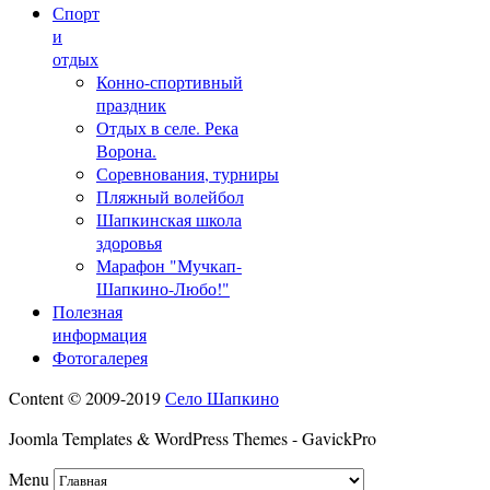
Спорт
и
отдых
Конно-спортивный
праздник
Отдых в селе. Река
Ворона.
Соревнования, турниры
Пляжный волейбол
Шапкинская школа
здоровья
Марафон "Мучкап-
Шапкино-Любо!"
Полезная
информация
Фотогалерея
Content © 2009-2019
Село Шапкино
Joomla Templates & WordPress Themes - GavickPro
Menu