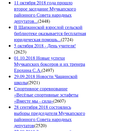
11 октября 2018 года прошло
второе заседание Мучкапского
районного Совета народных
депутатов...
(
2448
)
В Шапкинской взрослой сельской
библиотеке оказывается бесплатная
юридическая помощь...
(
2724
)
5 октября 2018 - День учителя!
(
2623
)
01.10.2018 Новые успехи
Мучкапских боксеров и их тренера
Ерохина С.А.
(
2497
)
29.09.2018 Новости Чащинской
школы
(
2921
)
Спортивное соревнование
«Весёлые спортивные эстафеты
«Вместе мы - сила»
(
2607
)
28 сентября 2018 состоялись
выборы председателя Мучкапского
районного Совета народных
депутатов
(
2520
)