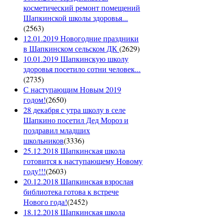
косметический ремонт помещений
Шапкинской школы здоровья...
(
2563
)
12.01.2019 Новогодние праздники
в Шапкинском сельском ДК
(
2629
)
10.01.2019 Шапкинскую школу
здоровья посетило сотни человек...
(
2735
)
С наступающим Новым 2019
годом!
(
2650
)
28 декабря с утра школу в селе
Шапкино посетил Дед Мороз и
поздравил младших
школьников
(
3336
)
25.12.2018 Шапкинская школа
готовится к наступающему Новому
году!!!
(
2603
)
20.12.2018 Шапкинская взрослая
библиотека готова к встрече
Нового года!
(
2452
)
18.12.2018 Шапкинская школа