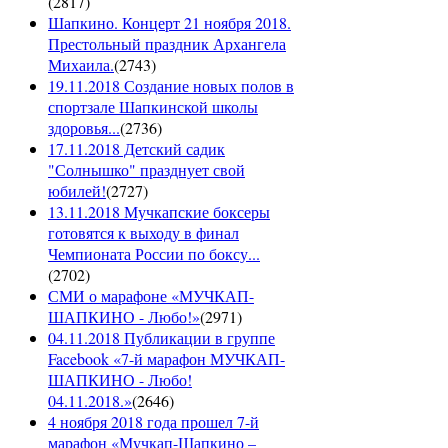
(
2817
)
Шапкино. Концерт 21 ноября 2018.
Престольный праздник Архангела
Михаила.
(
2743
)
19.11.2018 Создание новых полов в
спортзале Шапкинской школы
здоровья...
(
2736
)
17.11.2018 Детский садик
"Солнышко" празднует свой
юбилей!
(
2727
)
13.11.2018 Мучкапские боксеры
готовятся к выходу в финал
Чемпионата России по боксу...
(
2702
)
СМИ о марафоне «МУЧКАП-
ШАПКИНО - Любо!»
(
2971
)
04.11.2018 Публикации в группе
Facebook «7-й марафон МУЧКАП-
ШАПКИНО - Любо!
04.11.2018.»
(
2646
)
4 ноября 2018 года прошел 7-й
марафон «Мучкап-Шапкино –