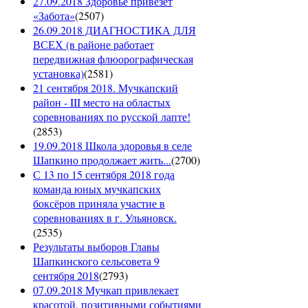
27.09.2018 Здоровье привезёт
«Забота»
(
2507
)
26.09.2018 ДИАГНОСТИКА ДЛЯ
ВСЕХ (в районе работает
передвижная флюорографическая
установка)
(
2581
)
21 сентября 2018. Мучкапский
район - III место на областых
соревнованиях по русской лапте!
(
2853
)
19.09.2018 Школа здоровья в селе
Шапкино продолжает жить...
(
2700
)
С 13 по 15 сентября 2018 года
команда юных мучкапских
боксёров приняла участие в
соревнованиях в г. Ульяновск.
(
2535
)
Результаты выборов Главы
Шапкинского сельсовета 9
сентября 2018
(
2793
)
07.09.2018 Мучкап привлекает
красотой, позитивными событиями