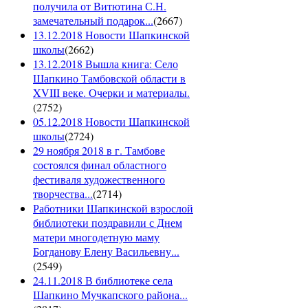
получила от Витютина С.Н.
замечательный подарок...
(
2667
)
13.12.2018 Новости Шапкинской
школы
(
2662
)
13.12.2018 Вышла книга: Село
Шапкино Тамбовской области в
XVIII веке. Очерки и материалы.
(
2752
)
05.12.2018 Новости Шапкинской
школы
(
2724
)
29 ноября 2018 в г. Тамбове
состоялся финал областного
фестиваля художественного
творчества...
(
2714
)
Работники Шапкинской взрослой
библиотеки поздравили с Днем
матери многодетную маму
Богданову Елену Васильевну...
(
2549
)
24.11.2018 В библиотеке села
Шапкино Мучкапского района...