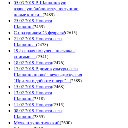
05.03.2019 В Шапкинскую
взрослую библиотеку поступили
новые книги...
(
2489
)
25.02.2019 Новости
Шапкино
(
2459
)
С праздником 23 февраля!
(
2615
)
21.02.2019 Новости села
Шапкино...
(
2478
)
19 февраля получена посылка с
книгами ...
(
2541
)
18.02.2019 Новости
(
2476
)
17.02.2019 В доме культуры села
Шапкино прошёл вечер-дискуссия
"Притчи о доброте и вере"...
(
2589
)
15.02.2019 Новости
(
2468
)
13.02.2019 Новости
Шапкино
(
2518
)
11.02.2019 Новости
(
2515
)
08.02.2019 Новости села
Шапкино
(
2855
)
Мучкап туристический
(
2600
)