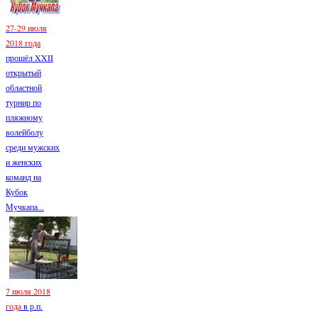
27-29 июля
2018 года
прошёл XXII
открытый
областной
турнир по
пляжному
волейболу
среди мужских
и женских
команд на
Кубок
Мучкапа...
7 июля 2018
года
в р.п.