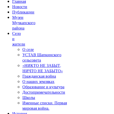
Главная
Новости
Публикации
Музеи
Мучкапского
района
Село
и
жители
О селе
УСТАВ Шапкинского
сельсовета
«НИКТО НЕ ЗАБЫТ,
НИЧТО НЕ ЗАБЫТО»
Гражданская война
О наших земляках
Образование и культура
Достопримечательности
Школы
Именные списки. Первая
мировая война.
История