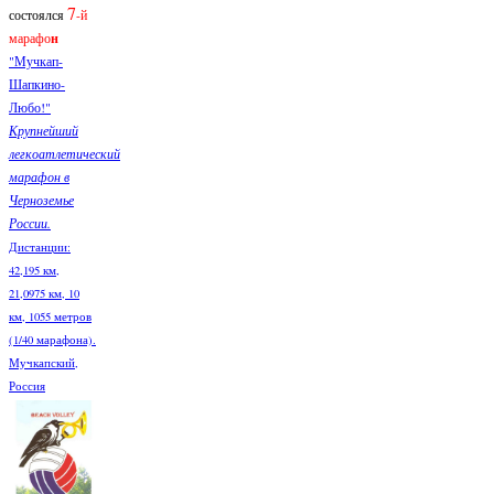
7
состоялся
-й
марафо
н
"Мучкап-
Шапкино-
Любо!"
Крупнейший
легкоатлетический
марафон в
Черноземье
России.
Дистанции:
42,195 км,
21,0975 км, 10
км, 1055 метров
(1/40 марафона).
Мучкапский,
Россия