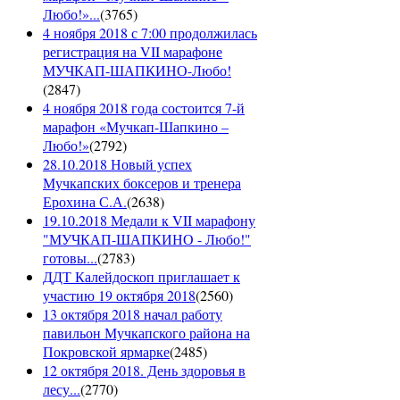
Любо!»...
(
3765
)
4 ноября 2018 с 7:00 продолжилась
регистрация на VII марафоне
МУЧКАП-ШАПКИНО-Любо!
(
2847
)
4 ноября 2018 года состоится 7-й
марафон «Мучкап-Шапкино –
Любо!»
(
2792
)
28.10.2018 Новый успех
Мучкапских боксеров и тренера
Ерохина С.А.
(
2638
)
19.10.2018 Медали к VII марафону
"МУЧКАП-ШАПКИНО - Любо!"
готовы...
(
2783
)
ДДТ Калейдоскоп приглашает к
участию 19 октября 2018
(
2560
)
13 октября 2018 начал работу
павильон Мучкапского района на
Покровской ярмарке
(
2485
)
12 октября 2018. День здоровья в
лесу...
(
2770
)