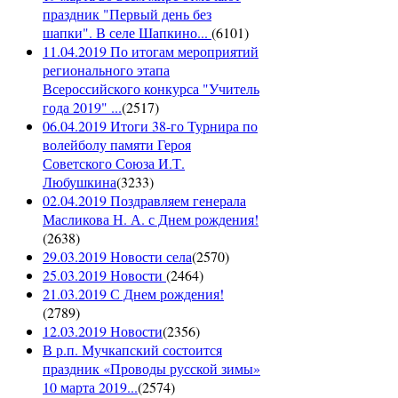
праздник "Первый день без
шапки". В селе Шапкино...
(
6101
)
11.04.2019 По итогам мероприятий
регионального этапа
Всероссийского конкурса "Учитель
года 2019" ...
(
2517
)
06.04.2019 Итоги 38-го Турнира по
волейболу памяти Героя
Советского Союза И.Т.
Любушкина
(
3233
)
02.04.2019 Поздравляем генерала
Масликова Н. А. с Днем рождения!
(
2638
)
29.03.2019 Новости села
(
2570
)
25.03.2019 Новости
(
2464
)
21.03.2019 С Днем рождения!
(
2789
)
12.03.2019 Новости
(
2356
)
В р.п. Мучкапский состоится
праздник «Проводы русской зимы»
10 марта 2019...
(
2574
)