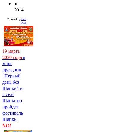
►
2014
Powered by
mod
LCA
19 марта
2020 года
в
мире
праздник
"Первый
день без
Шапки" и
в селе
Шапкино
пройдет
фестиваль
Шапки
NO!