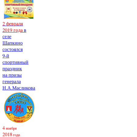
2 февраля
2019 года
в
селе
Шапкино
состоялся
9-й
спортивный
праздник
на призы
генерала
Н.А.Масликова
4
ноября
2018
года