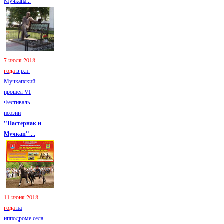
Мучкапа...
7 июля 2018
года
в р.п.
Мучкапский
прошел VI
Фестиваль
поэзии
"Пастернак и
Мучкап"
....
11 июня 2018
года
на
ипподроме села