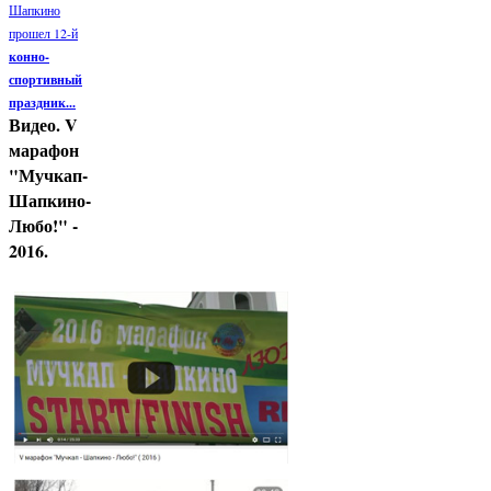
Шапкино
прошел 12-й
конно-
спортивный
праздник...
Видео. V
марафон
"Мучкап-
Шапкино-
Любо!" -
2016.