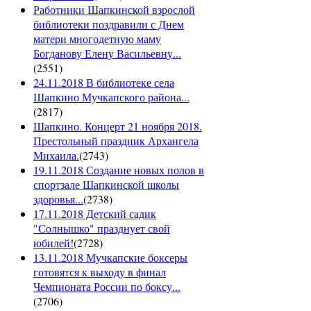
Работники Шапкинской взрослой
библиотеки поздравили с Днем
матери многодетную маму
Богданову Елену Васильевну...
(
2551
)
24.11.2018 В библиотеке села
Шапкино Мучкапского района...
(
2817
)
Шапкино. Концерт 21 ноября 2018.
Престольный праздник Архангела
Михаила.
(
2743
)
19.11.2018 Создание новых полов в
спортзале Шапкинской школы
здоровья...
(
2738
)
17.11.2018 Детский садик
"Солнышко" празднует свой
юбилей!
(
2728
)
13.11.2018 Мучкапские боксеры
готовятся к выходу в финал
Чемпионата России по боксу...
(
2706
)