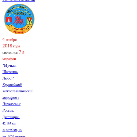
4
ноября
2018
года
7
состоялся
-й
марафо
н
"Мучкап-
Шапкино-
Любо!"
Крупнейший
легкоатлетический
марафон в
Черноземье
России.
Дистанции:
42,195 км,
21,0975 км, 10
км, 1055 метров