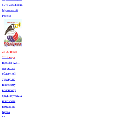
(1/40 марафона).
Мучкапский,
Россия
27-29 июля
2018 года
прошёл XXII
открытый
областной
турнир по
пляжному
волейболу
среди мужских
и женских
команд на
Кубок