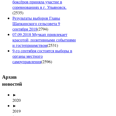
боксёров приняла участие в
соревнованиях в г. Ульяновск.
(
2535
)
Результаты выборов Главы
Шапкинского сельсовета 9
сентября 2018
(
2794
)
07.09.2018 Мучкап привлекает
красотой, позитивными событиями
и гостеприимством
(
2531
)
9-го сентября состоятся выборы в
органы местного
самоуправления
(
2596
)
Архив
новостей
►
2020
►
2019