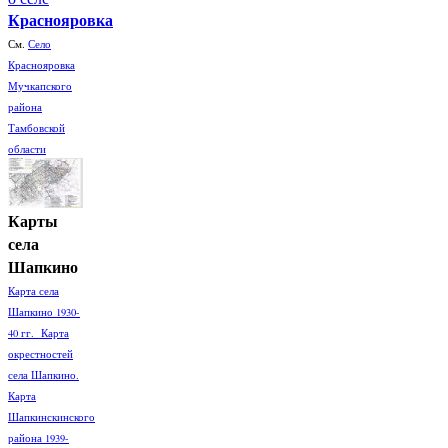
Краснояровка
См.
Село
Краснояровка
Мучкапского
района
Тамбовской
области
Карты
села
Шапкино
Карта села
Шапкино 1930-
40 гг. Карта
окрестностей
села Шапкино.
Карта
Шапкинскинского
района 1939-