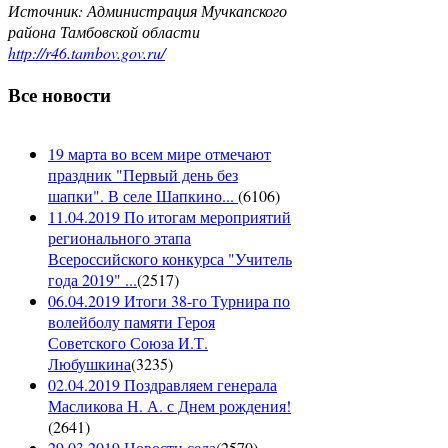
Источник: Администрация Мучкапского
района Тамбовской области
http://r46.tambov.gov.ru/
Все новости
19 марта во всем мире отмечают
праздник "Первый день без
шапки". В селе Шапкино...
(
6106
)
11.04.2019 По итогам мероприятий
регионального этапа
Всероссийского конкурса "Учитель
года 2019" ...
(
2517
)
06.04.2019 Итоги 38-го Турнира по
волейболу памяти Героя
Советского Союза И.Т.
Любушкина
(
3235
)
02.04.2019 Поздравляем генерала
Масликова Н. А. с Днем рождения!
(
2641
)
29.03.2019 Новости села
(
2570
)