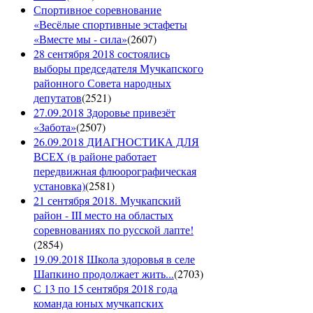
Спортивное соревнование
«Весёлые спортивные эстафеты
«Вместе мы - сила»
(
2607
)
28 сентября 2018 состоялись
выборы председателя Мучкапского
районного Совета народных
депутатов
(
2521
)
27.09.2018 Здоровье привезёт
«Забота»
(
2507
)
26.09.2018 ДИАГНОСТИКА ДЛЯ
ВСЕХ (в районе работает
передвижная флюорографическая
установка)
(
2581
)
21 сентября 2018. Мучкапский
район - III место на областых
соревнованиях по русской лапте!
(
2854
)
19.09.2018 Школа здоровья в селе
Шапкино продолжает жить...
(
2703
)
С 13 по 15 сентября 2018 года
команда юных мучкапских