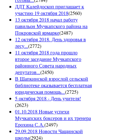
ДДТ Калейдоскоп приглашает к
участию 19 октября 2018
(
2560
)
13 октября 2018 начал работу
павильон Мучкапского района на
Покровской ярмарке
(
2487
)
12 октября 2018. День здоровья в
лесу...
(
2772
)
11 октября 2018 года прошло
второе заседание Мучкапского
районного Совета народных
депутатов...
(
2450
)
В Шапкинской взрослой сельской
библиотеке оказывается бесплатная
юридическая помощь...
(
2725
)
5 октября 2018 - День учителя!
(
2623
)
01.10.2018 Новые успехи
Мучкапских боксеров и их тренера
Ерохина С.А.
(
2497
)
29.09.2018 Новости Чащинской
школы
(
2924
)