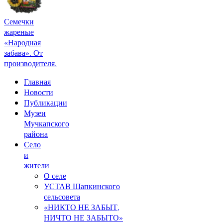
Семечки
жареные
«Народная
забава». От
производителя.
Главная
Новости
Публикации
Музеи
Мучкапского
района
Село
и
жители
О селе
УСТАВ Шапкинского
сельсовета
«НИКТО НЕ ЗАБЫТ,
НИЧТО НЕ ЗАБЫТО»