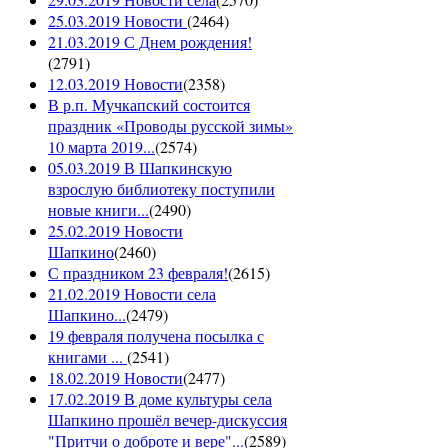
25.03.2019 Новости
(
2464
)
21.03.2019 С Днем рождения!
(
2791
)
12.03.2019 Новости
(
2358
)
В р.п. Мучкапский состоится
праздник «Проводы русской зимы»
10 марта 2019...
(
2574
)
05.03.2019 В Шапкинскую
взрослую библиотеку поступили
новые книги...
(
2490
)
25.02.2019 Новости
Шапкино
(
2460
)
С праздником 23 февраля!
(
2615
)
21.02.2019 Новости села
Шапкино...
(
2479
)
19 февраля получена посылка с
книгами ...
(
2541
)
18.02.2019 Новости
(
2477
)
17.02.2019 В доме культуры села
Шапкино прошёл вечер-дискуссия
"Притчи о доброте и вере"...
(
2589
)