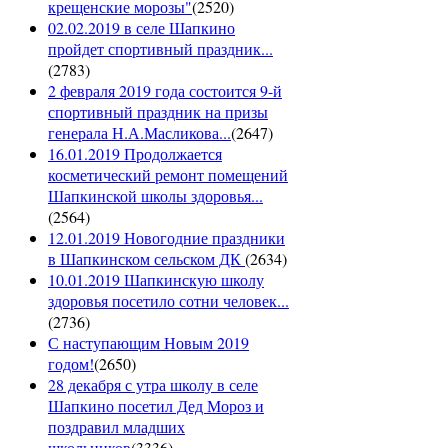
крещенские морозы"
(
2520
)
02.02.2019 в селе Шапкино
пройдет спортивный праздник...
(
2783
)
2 февраля 2019 года состоится 9-й
спортивный праздник на призы
генерала Н.А.Масликова...
(
2647
)
16.01.2019 Продолжается
косметический ремонт помещений
Шапкинской школы здоровья...
(
2564
)
12.01.2019 Новогодние праздники
в Шапкинском сельском ДК
(
2634
)
10.01.2019 Шапкинскую школу
здоровья посетило сотни человек...
(
2736
)
С наступающим Новым 2019
годом!
(
2650
)
28 декабря с утра школу в селе
Шапкино посетил Дед Мороз и
поздравил младших
школьников
(
3336
)