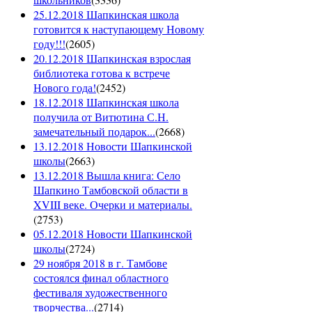
25.12.2018 Шапкинская школа
готовится к наступающему Новому
году!!!
(
2605
)
20.12.2018 Шапкинская взрослая
библиотека готова к встрече
Нового года!
(
2452
)
18.12.2018 Шапкинская школа
получила от Витютина С.Н.
замечательный подарок...
(
2668
)
13.12.2018 Новости Шапкинской
школы
(
2663
)
13.12.2018 Вышла книга: Село
Шапкино Тамбовской области в
XVIII веке. Очерки и материалы.
(
2753
)
05.12.2018 Новости Шапкинской
школы
(
2724
)
29 ноября 2018 в г. Тамбове
состоялся финал областного
фестиваля художественного
творчества...
(
2714
)