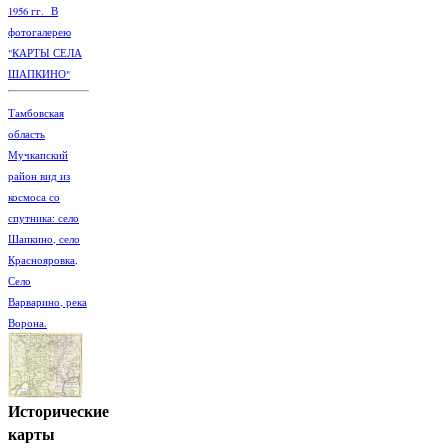
1956 гг. В
фотогалерею
"КАРТЫ СЕЛА
ШАПКИНО"
Тамбовская
область
Мучкапский
район вид из
космоса со
спутника: село
Шапкино, село
Краснояровка,
Село
Варварино, река
Ворона.
Исторические
карты