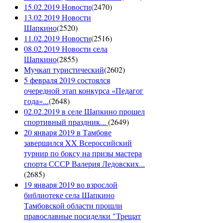
15.02.2019 Новости
(
2470
)
13.02.2019 Новости
Шапкино
(
2520
)
11.02.2019 Новости
(
2516
)
08.02.2019 Новости села
Шапкино
(
2855
)
Мучкап туристический
(
2602
)
5 февраля 2019 состоялся
очередной этап конкурса «Педагог
года»...
(
2648
)
02.02.2019 в селе Шапкино прошел
спортивный праздник...
(
2649
)
20 января 2019 в Тамбове
завершился XX Всероссийский
турнир по боксу на призы мастера
спорта СССР Валерия Ледовских...
(
2685
)
19 января 2019 во взрослой
библиотеке села Шапкино
Тамбовской области прошли
православные посиделки "Трещат