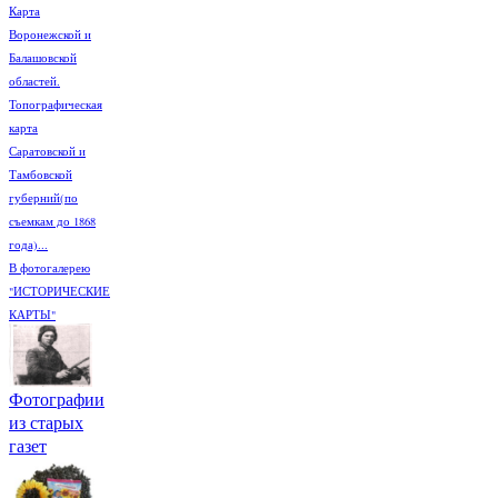
Карта
Воронежской и
Балашовской
областей.
Топографическая
карта
Саратовской и
Тамбовской
губерний(по
съемкам до 1868
года)...
В фотогалерею
"ИСТОРИЧЕСКИЕ
КАРТЫ"
Фотографии
из старых
газет