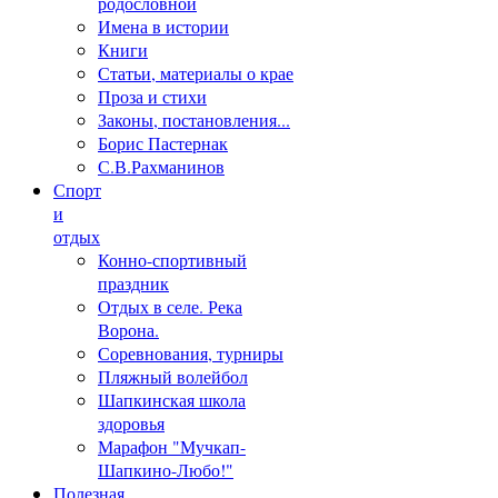
родословной
Имена в истории
Книги
Статьи, материалы о крае
Проза и стихи
Законы, постановления...
Борис Пастернак
С.В.Рахманинов
Спорт
и
отдых
Конно-спортивный
праздник
Отдых в селе. Река
Ворона.
Соревнования, турниры
Пляжный волейбол
Шапкинская школа
здоровья
Марафон "Мучкап-
Шапкино-Любо!"
Полезная