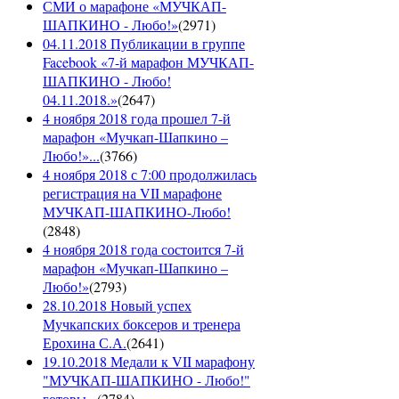
СМИ о марафоне «МУЧКАП-
ШАПКИНО - Любо!»
(
2971
)
04.11.2018 Публикации в группе
Facebook «7-й марафон МУЧКАП-
ШАПКИНО - Любо!
04.11.2018.»
(
2647
)
4 ноября 2018 года прошел 7-й
марафон «Мучкап-Шапкино –
Любо!»...
(
3766
)
4 ноября 2018 с 7:00 продолжилась
регистрация на VII марафоне
МУЧКАП-ШАПКИНО-Любо!
(
2848
)
4 ноября 2018 года состоится 7-й
марафон «Мучкап-Шапкино –
Любо!»
(
2793
)
28.10.2018 Новый успех
Мучкапских боксеров и тренера
Ерохина С.А.
(
2641
)
19.10.2018 Медали к VII марафону
"МУЧКАП-ШАПКИНО - Любо!"
готовы...
(
2784
)