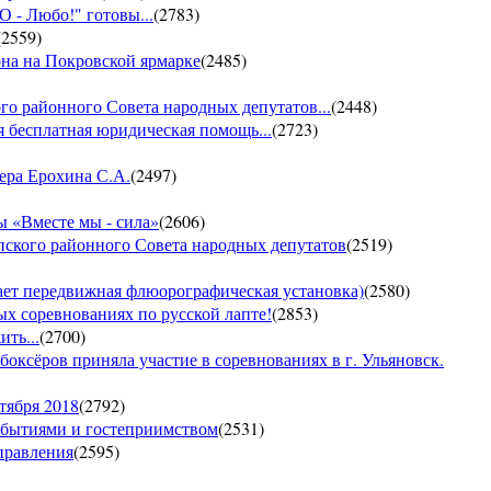
- Любо!" готовы...
(
2783
)
(
2559
)
она на Покровской ярмарке
(
2485
)
го районного Совета народных депутатов...
(
2448
)
 бесплатная юридическая помощь...
(
2723
)
ера Ерохина С.А.
(
2497
)
 «Вместе мы - сила»
(
2606
)
пского районного Совета народных депутатов
(
2519
)
т передвижная флюорографическая установка)
(
2580
)
тых соревнованиях по русской лапте!
(
2853
)
ть...
(
2700
)
боксёров приняла участие в соревнованиях в г. Ульяновск.
тября 2018
(
2792
)
обытиями и гостеприимством
(
2531
)
управления
(
2595
)