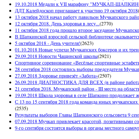
19.10.2018 Медали к VII марафону "МУЧКАП-ШАПКИНО 
ДДТ Калейдоскоп приглашает к участию 19 октября 2018
13 октября 2018 начал работу павильон Мучкапского рай
12 октября 2018. День здоровья в лесу...
(
2770
)
11 октября 2018 года прошло второе заседание Мучкапско
В Шапкинской взрослой сельской библиотеке оказывается
5 октября 2018 - День учителя!
(
2623
)
01.10.2018 Новые успехи Мучкапских боксеров и их трен
29.09.2018 Новости Чащинской школы
(
2921
)
Спортивное соревнование «Весёлые спортивные эстафеты
28 сентября 2018 состоялись выборы председателя Мучка
27.09.2018 Здоровье привезёт «Забота»
(
2507
)
26.09.2018 ДИАГНОСТИКА ДЛЯ ВСЕХ (в районе работае
21 сентября 2018. Мучкапский район - III место на облас
19.09.2018 Школа здоровья в селе Шапкино продолжает жи
С 13 по 15 сентября 2018 года команда юных мучкапских 
(
2535
)
Результаты выборов Главы Шапкинского сельсовета 9 сен
07.09.2018 Мучкап привлекает красотой, позитивными с
9-го сентября состоятся выборы в органы местного само