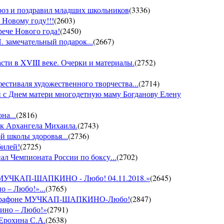
ороз и поздравил младших школьников
(
3336
)
 Новому году!!!
(
2603
)
рече Нового года!
(
2450
)
 замечательный подарок...
(
2667
)
ти в XVIII веке. Очерки и материалы.
(
2752
)
фестиваля художественного творчества...
(
2714
)
 с Днем матери многодетную маму Богданову Елену
на...
(
2816
)
ик Архангела Михаила.
(
2743
)
й школы здоровья...
(
2736
)
билей!
(
2725
)
ал Чемпионата России по боксу...
(
2702
)
он МУЧКАП-ШАПКИНО - Любо! 04.11.2018.»
(
2645
)
о – Любо!»...
(
3765
)
VII марафоне МУЧКАП-ШАПКИНО-Любо!
(
2847
)
кино – Любо!»
(
2791
)
 Ерохина С.А.
(
2638
)