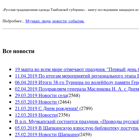
«Русская традиционная одежда Тамбовской губернии» - книгу-исследование кандидата ист
Подробнее...
Мучкап: люди, новости, события.
Все новости
19 марта во всем мире отмечают праздник "Первый день 
11.04.2019 По итогам мероприятий регионального этапа В
06.04.2019 Итоги 38-го Турнира по волейболу памяти Ге
02.04.2019 Поздравляем генерала Масликова Н. А. с Дне
29.03.2019 Новости села
(
2568
)
25.03.2019 Новости
(
2464
)
21.03.2019 С Днем рождения!
(
2789
)
12.03.2019 Новости
(
2356
)
В р.п. Мучкапский состоится праздник «Проводы русской 
05.03.2019 В Шапкинскую взрослую библиотеку поступил
25.02.2019 Новости Шапкино
(
2459
)