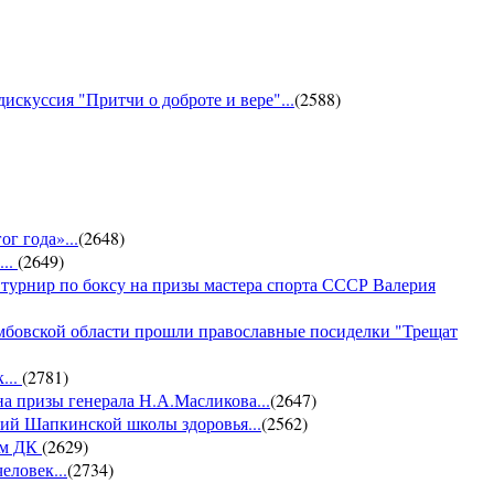
искуссия "Притчи о доброте и вере"...
(
2588
)
г года»...
(
2648
)
...
(
2649
)
 турнир по боксу на призы мастера спорта СССР Валерия
амбовской области прошли православные посиделки "Трещат
...
(
2781
)
на призы генерала Н.А.Масликова...
(
2647
)
ий Шапкинской школы здоровья...
(
2562
)
ом ДК
(
2629
)
еловек...
(
2734
)