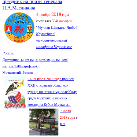
праздник на призы генерала
Н.А.Масликова
4
2018
ноября
года
7
состоялся
-й марафо
н
"Мучкап-Шапкино-Любо!"
Крупнейший
легкоатлетический
марафон в Черноземье
России.
Дистанции: 42,195 км, 21,0975 км, 10 км, 1055
метров (1/40 марафона).
Мучкапский, Россия
27-29 июля 2018 года
прошёл
XXII открытый областной
турнир по пляжному волейболу
среди мужских и женских
команд на Кубок Мучкапа...
7 июля
2018 года
в
р.п.