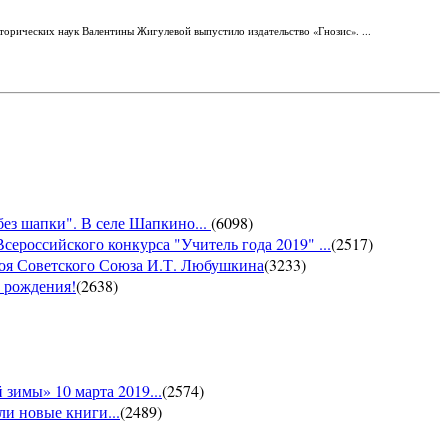
орических наук Валентины Жигулевой выпустило издательство «Гнозис». ...
без шапки". В селе Шапкино...
(
6098
)
сероссийского конкурса "Учитель года 2019" ...
(
2517
)
роя Советского Союза И.Т. Любушкина
(
3233
)
м рождения!
(
2638
)
зимы» 10 марта 2019...
(
2574
)
и новые книги...
(
2489
)