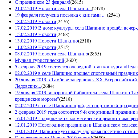
С праздником 23 февраля!
(
2615
)
21.02.2019 Новости села Шапкино...
(
2478
)
19 февраля получена посылка с книгами ...
(
2541
)
18.02.2019 Новости
(
2476
)
17.02.2019 В доме культуры села Шапкино прошёл вечер-д
15.02.2019 Новости
(
2468
)
13.02.2019 Новости Шапкино
(
2518
)
11.02.2019 Новости
(
2515
)
08.02.2019 Новости села Шапкино
(
2855
)
Мучкап туристический
(
2600
)
5 февраля 2019 состоялся очередной этап конкурса «Педаго
02.02.2019 в селе Шапкино прошел спортивный праздник
20 января 2019 в Тамбове завершился XX Всероссийский
Ледовских...
(
2684
)
19 января 2019 во взрослой библиотеке села Шапкино Т
крещенские морозы"
(
2518
)
02.02.2019 в селе Шапкино пройдет спортивный праздник
2 февраля 2019 года состоится 9-й спортивный праздник 
16.01.2019 Продолжается косметический ремонт помещен
12.01.2019 Новогодние праздники в Шапкинском сельск
10.01.2019 Шапкинскую школу здоровья посетило сотни ч
С наступающим Новым 2019 годом!
(
2650
)