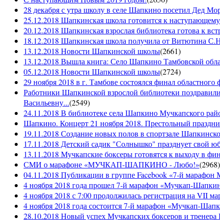
28 декабря с утра школу в селе Шапкино посетил Дед М
25.12.2018 Шапкинская школа готовится к наступающему
20.12.2018 Шапкинская взрослая библиотека готова к вст
18.12.2018 Шапкинская школа получила от Витютина С.Н.
13.12.2018 Новости Шапкинской школы
(
2661
)
13.12.2018 Вышла книга: Село Шапкино Тамбовской облас
05.12.2018 Новости Шапкинской школы
(
2724
)
29 ноября 2018 в г. Тамбове состоялся финал областного 
Работники Шапкинской взрослой библиотеки поздравили
Васильевну...
(
2549
)
24.11.2018 В библиотеке села Шапкино Мучкапского райо
Шапкино. Концерт 21 ноября 2018. Престольный праздн
19.11.2018 Создание новых полов в спортзале Шапкинско
17.11.2018 Детский садик "Солнышко" празднует свой ю
13.11.2018 Мучкапские боксеры готовятся к выходу в фин
СМИ о марафоне «МУЧКАП-ШАПКИНО - Любо!»
(
2968
)
04.11.2018 Публикации в группе Facebook «7-й мараф
4 ноября 2018 года прошел 7-й марафон «Мучкап-Шапкин
4 ноября 2018 с 7:00 продолжилась регистрация на 
4 ноября 2018 года состоится 7-й марафон «Мучкап-Шап
28.10.2018 Новый успех Мучкапских боксеров и тренера