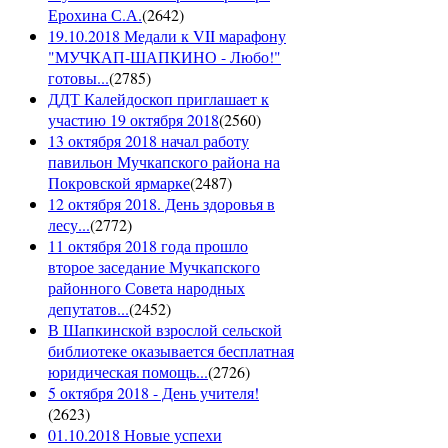
Ерохина С.А.
(
2642
)
19.10.2018 Медали к VII марафону
"МУЧКАП-ШАПКИНО - Любо!"
готовы...
(
2785
)
ДДТ Калейдоскоп приглашает к
участию 19 октября 2018
(
2560
)
13 октября 2018 начал работу
павильон Мучкапского района на
Покровской ярмарке
(
2487
)
12 октября 2018. День здоровья в
лесу...
(
2772
)
11 октября 2018 года прошло
второе заседание Мучкапского
районного Совета народных
депутатов...
(
2452
)
В Шапкинской взрослой сельской
библиотеке оказывается бесплатная
юридическая помощь...
(
2726
)
5 октября 2018 - День учителя!
(
2623
)
01.10.2018 Новые успехи