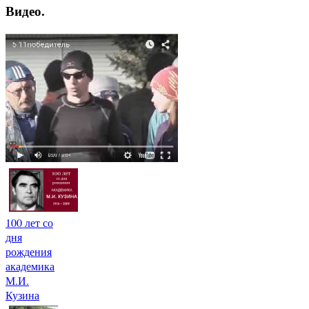
Видео.
100 лет со
дня
рождения
академика
М.И.
Кузина