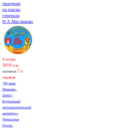
праздник
на призы
генерала
Н.А.Масликова
4
ноября
2018
года
7
состоялся
-й
марафо
н
"Мучкап-
Шапкино-
Любо!"
Крупнейший
легкоатлетический
марафон в
Черноземье
России.