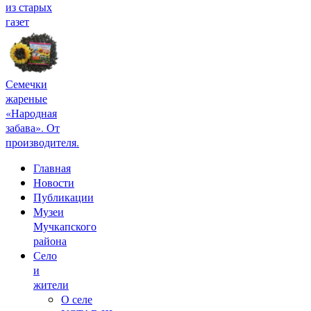
из старых
газет
Семечки
жареные
«Народная
забава». От
производителя.
Главная
Новости
Публикации
Музеи
Мучкапского
района
Село
и
жители
О селе