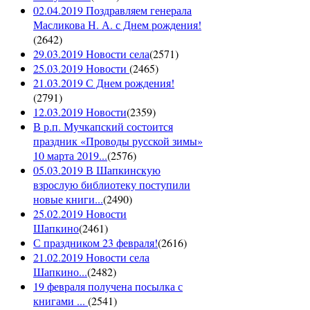
02.04.2019 Поздравляем генерала
Масликова Н. А. с Днем рождения!
(
2642
)
29.03.2019 Новости села
(
2571
)
25.03.2019 Новости
(
2465
)
21.03.2019 С Днем рождения!
(
2791
)
12.03.2019 Новости
(
2359
)
В р.п. Мучкапский состоится
праздник «Проводы русской зимы»
10 марта 2019...
(
2576
)
05.03.2019 В Шапкинскую
взрослую библиотеку поступили
новые книги...
(
2490
)
25.02.2019 Новости
Шапкино
(
2461
)
С праздником 23 февраля!
(
2616
)
21.02.2019 Новости села
Шапкино...
(
2482
)
19 февраля получена посылка с
книгами ...
(
2541
)