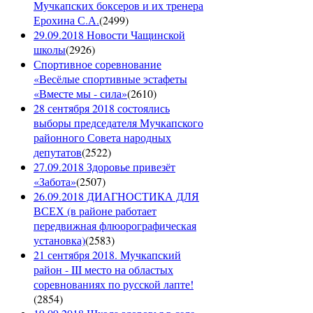
Мучкапских боксеров и их тренера
Ерохина С.А.
(
2499
)
29.09.2018 Новости Чащинской
школы
(
2926
)
Спортивное соревнование
«Весёлые спортивные эстафеты
«Вместе мы - сила»
(
2610
)
28 сентября 2018 состоялись
выборы председателя Мучкапского
районного Совета народных
депутатов
(
2522
)
27.09.2018 Здоровье привезёт
«Забота»
(
2507
)
26.09.2018 ДИАГНОСТИКА ДЛЯ
ВСЕХ (в районе работает
передвижная флюорографическая
установка)
(
2583
)
21 сентября 2018. Мучкапский
район - III место на областых
соревнованиях по русской лапте!
(
2854
)