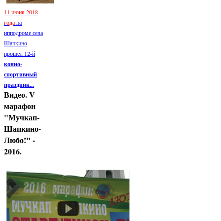
11 июня 2018
года
на
ипподроме села
Шапкино
прошел 12-й
конно-
спортивный
праздник...
Видео. V
марафон
"Мучкап-
Шапкино-
Любо!" -
2016.