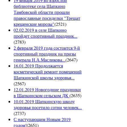
19 января 2019 во взрослой
библиотеке села Шапкино
Тамбовской области прошли
православные посиделки "Трещат
крещенские морозы"
(
2521
)
02.02.2019 в селе Шапкино
пройдет спортивный праздник...
(
2783
)
2 февраля 2019 года состоится 9-й
спортивный праздник на призы
генерала Н.А.Масликова...
(
2647
)
16.01.2019 Продолжается
косметический ремонт помещений
Шапкинской школы здоровья...
(
2567
)
12.01.2019 Новогодние праздники
в Шапкинском сельском ДК
(
2635
)
10.01.2019 Шапкинскую школу
здоровья посетило сотни человек...
(
2737
)
С наступающим Новым 2019
годом!
(
2651
)