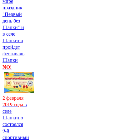
мире
праздник
"Первый
день без
Шапки" и
в селе
Шапкино
пройдет
фестиваль
Шапки
NO!
2 февраля
2019 года
в
селе
Шапкино
состоялся
9-й
спортивный