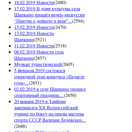
18.02.2019 Новости
(
2480
)
17.02.2019 В доме культуры села
Шапкино прошёл вечер-дискуссия
"Притчи о доброте и вере"...
(
2594
)
15.02.2019 Новости
(
2470
)
13.02.2019 Новости
Шапкино
(
2521
)
11.02.2019 Новости
(
2518
)
08.02.2019 Новости села
Шапкино
(
2857
)
Мучкап туристический
(
2605
)
5 февраля 2019 состоялся
очередной этап конкурса «Педагог
года»...
(
2651
)
02.02.2019 в селе Шапкино прошел
спортивный праздник...
(
2650
)
20 января 2019 в Тамбове
завершился XX Всероссийский
турнир по боксу на призы мастера
спорта СССР Валерия Ледовских...
(
2688
)