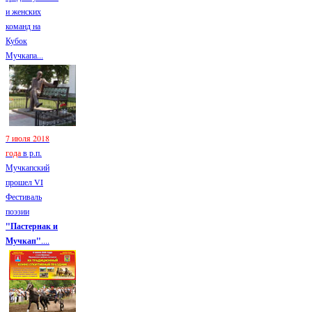
и женских
команд на
Кубок
Мучкапа...
7 июля 2018
года
в р.п.
Мучкапский
прошел VI
Фестиваль
поэзии
"Пастернак и
Мучкап"
....