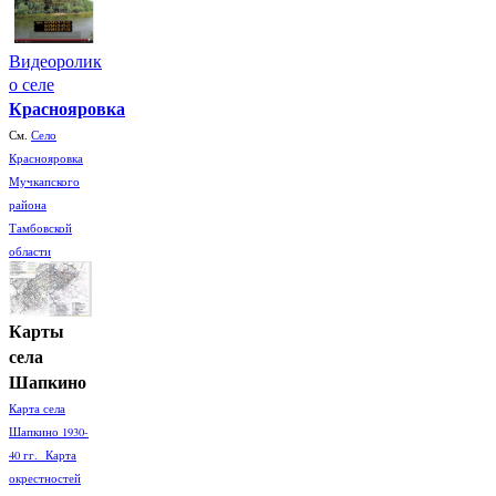
Видеоролик
о селе
Краснояровка
См.
Село
Краснояровка
Мучкапского
района
Тамбовской
области
Карты
села
Шапкино
Карта села
Шапкино 1930-
40 гг. Карта
окрестностей