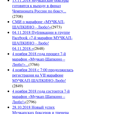
13.11.2018 Мучкапские боксеры
готовятся к выходу в финал
Чемпионата России по боксу...
(
2708
)
СМИ о марафоне «МУЧКАП-
ШАПКИНО - Любо!»
(
2973
)
04.11.2018 Публикации в группе
Facebook «7-й марафон МУЧКАП-
ШАПКИНО - Любо!
04.11.2018.»
(
2648
)
4 ноября 2018 года прошел 7-й
марафон «Мучкап-Шапкино –
Любо!»...
(
3766
)
4 ноября 2018 с 7:00 продолжилась
регистрация на VII марафоне
МУЧКАП-ШАПКИНО-Любо!
(
2849
)
4 ноября 2018 года состоится 7-й
марафон «Мучкап-Шапкино –
Любо!»
(
2796
)
28.10.2018 Новый успех
Мучкапских боксеров и тренера