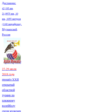
Дистанции:
42,195 км,
21,0975 км, 10
км, 1055 метров
(1/40 марафона).
Мучкапский,
Россия
27-29 июля
2018 года
прошёл XXII
открытый
областной
турнир по
пляжному
волейболу
среди мужских