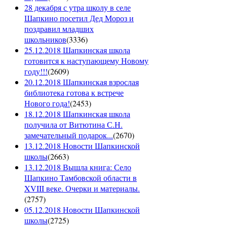
28 декабря с утра школу в селе
Шапкино посетил Дед Мороз и
поздравил младших
школьников
(
3336
)
25.12.2018 Шапкинская школа
готовится к наступающему Новому
году!!!
(
2609
)
20.12.2018 Шапкинская взрослая
библиотека готова к встрече
Нового года!
(
2453
)
18.12.2018 Шапкинская школа
получила от Витютина С.Н.
замечательный подарок...
(
2670
)
13.12.2018 Новости Шапкинской
школы
(
2663
)
13.12.2018 Вышла книга: Село
Шапкино Тамбовской области в
XVIII веке. Очерки и материалы.
(
2757
)
05.12.2018 Новости Шапкинской
школы
(
2725
)