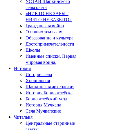
УСТАВ Шапкинского
сельсовета
«НИКТО НЕ ЗАБЫТ,
НИЧТО НЕ ЗАБЫТО»
Гражданская война
О наших земляках
Образование и культура
Достопримечательности
Школы
Именные списки. Первая
мировая война.
История
История села
Хронология
Шапкинская археология
История Борисоглебска
Борисоглебский уезд
История Мучкапа
Села Мучкапские
Читальня
Центральные старинные
газеты