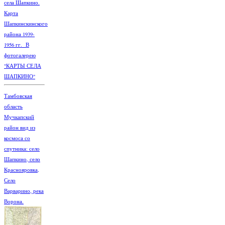
села Шапкино.
Карта
Шапкинскинского
района 1939-
1956 гг. В
фотогалерею
"КАРТЫ СЕЛА
ШАПКИНО"
Тамбовская
область
Мучкапский
район вид из
космоса со
спутника: село
Шапкино, село
Краснояровка,
Село
Варварино, река
Ворона.