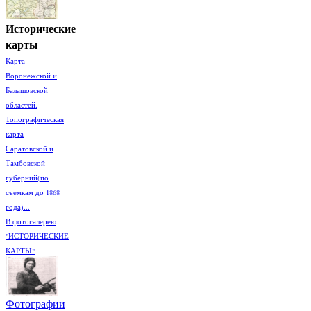
Исторические
карты
Карта
Воронежской и
Балашовской
областей.
Топографическая
карта
Саратовской и
Тамбовской
губерний(по
съемкам до 1868
года)...
В фотогалерею
"ИСТОРИЧЕСКИЕ
КАРТЫ"
Фотографии