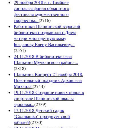
29 ноября 2018 в г. Тамбове
состоялся финал областного
фестиваля художественного
творчества...
(
2716
)
Работники Шапкинской взрослой
библиотеки поздравили с Днем
матери многодетную маму
Богданову Елену Васильевну...
(
2551
)
24.11.2018 В библиотеке села
Шапкино Мучкапского района...
(
2818
)
Шапкино. Концерт 21 ноября 2018.
Престольный праздник Архангела
Михаила.
(
2744
)
19.11.2018 Создание новых полов в
спортзале Шапкинской школы
здоровья...
(
2739
)
17.11.2018 Детский садик
"Солнышко" празднует свой
юбилей!
(
2730
)