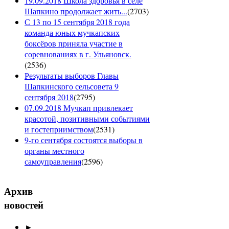
19.09.2018 Школа здоровья в селе
Шапкино продолжает жить...
(
2703
)
С 13 по 15 сентября 2018 года
команда юных мучкапских
боксёров приняла участие в
соревнованиях в г. Ульяновск.
(
2536
)
Результаты выборов Главы
Шапкинского сельсовета 9
сентября 2018
(
2795
)
07.09.2018 Мучкап привлекает
красотой, позитивными событиями
и гостеприимством
(
2531
)
9-го сентября состоятся выборы в
органы местного
самоуправления
(
2596
)
Архив
новостей
►