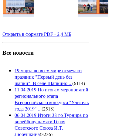
Открыть в формате PDF - 2,4 МБ
Все новости
19 марта во всем мире отмечают
праздник "Первый день без
шапки". В селе Шапкино...
(
6114
)
11.04.2019 По итогам мероприятий
регионального этапа
Всероссийского конкурса "Учитель
года 2019" ...
(
2518
)
06.04.2019 Итоги 38-го Турнира по
волейболу памяти Героя
Советского Союза И.Т.
Любушкина
(
3236
)