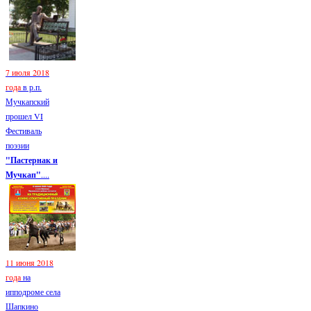
7 июля 2018
года
в р.п.
Мучкапский
прошел VI
Фестиваль
поэзии
"Пастернак и
Мучкап"
....
11 июня 2018
года
на
ипподроме села
Шапкино