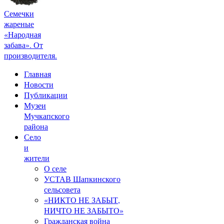
Семечки
жареные
«Народная
забава». От
производителя.
Главная
Новости
Публикации
Музеи
Мучкапского
района
Село
и
жители
О селе
УСТАВ Шапкинского
сельсовета
«НИКТО НЕ ЗАБЫТ,
НИЧТО НЕ ЗАБЫТО»
Гражданская война