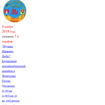
4
ноября
2018
года
7
состоялся
-й
марафо
н
"Мучкап-
Шапкино-
Любо!"
Крупнейший
легкоатлетический
марафон в
Черноземье
России.
Дистанции:
42,195 км,
21,0975 км, 10
км, 1055 метров