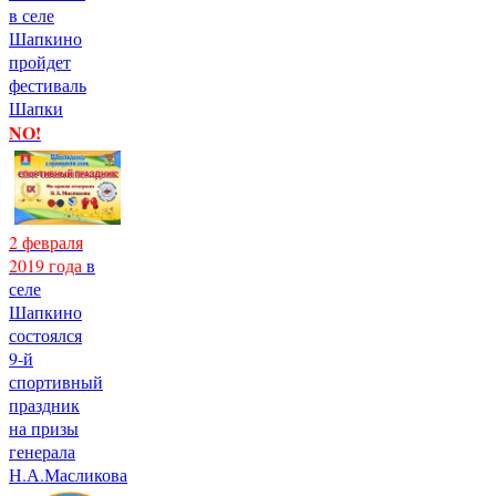
в селе
Шапкино
пройдет
фестиваль
Шапки
NO!
2 февраля
2019 года
в
селе
Шапкино
состоялся
9-й
спортивный
праздник
на призы
генерала
Н.А.Масликова