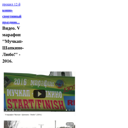
прошел 12-й
конно-
спортивный
праздник...
Видео. V
марафон
"Мучкап-
Шапкино-
Любо!" -
2016.