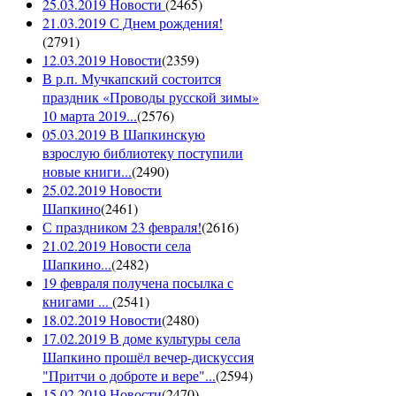
25.03.2019 Новости
(
2465
)
21.03.2019 С Днем рождения!
(
2791
)
12.03.2019 Новости
(
2359
)
В р.п. Мучкапский состоится
праздник «Проводы русской зимы»
10 марта 2019...
(
2576
)
05.03.2019 В Шапкинскую
взрослую библиотеку поступили
новые книги...
(
2490
)
25.02.2019 Новости
Шапкино
(
2461
)
С праздником 23 февраля!
(
2616
)
21.02.2019 Новости села
Шапкино...
(
2482
)
19 февраля получена посылка с
книгами ...
(
2541
)
18.02.2019 Новости
(
2480
)
17.02.2019 В доме культуры села
Шапкино прошёл вечер-дискуссия
"Притчи о доброте и вере"...
(
2594
)
15.02.2019 Новости
(
2470
)