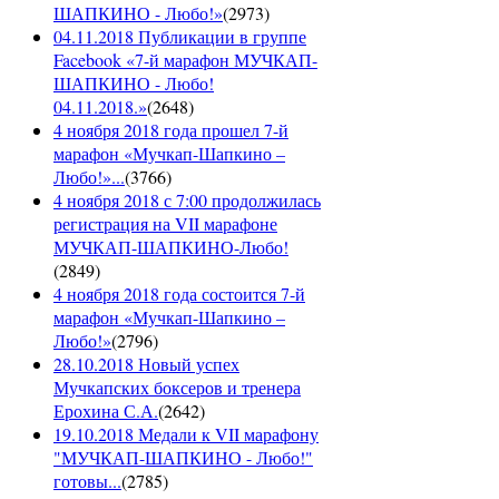
ШАПКИНО - Любо!»
(
2973
)
04.11.2018 Публикации в группе
Facebook «7-й марафон МУЧКАП-
ШАПКИНО - Любо!
04.11.2018.»
(
2648
)
4 ноября 2018 года прошел 7-й
марафон «Мучкап-Шапкино –
Любо!»...
(
3766
)
4 ноября 2018 с 7:00 продолжилась
регистрация на VII марафоне
МУЧКАП-ШАПКИНО-Любо!
(
2849
)
4 ноября 2018 года состоится 7-й
марафон «Мучкап-Шапкино –
Любо!»
(
2796
)
28.10.2018 Новый успех
Мучкапских боксеров и тренера
Ерохина С.А.
(
2642
)
19.10.2018 Медали к VII марафону
"МУЧКАП-ШАПКИНО - Любо!"
готовы...
(
2785
)