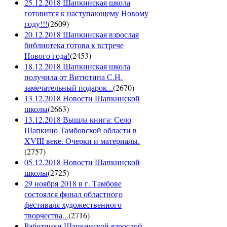
25.12.2018 Шапкинская школа
готовится к наступающему Новому
году!!!
(
2609
)
20.12.2018 Шапкинская взрослая
библиотека готова к встрече
Нового года!
(
2453
)
18.12.2018 Шапкинская школа
получила от Витютина С.Н.
замечательный подарок...
(
2670
)
13.12.2018 Новости Шапкинской
школы
(
2663
)
13.12.2018 Вышла книга: Село
Шапкино Тамбовской области в
XVIII веке. Очерки и материалы.
(
2757
)
05.12.2018 Новости Шапкинской
школы
(
2725
)
29 ноября 2018 в г. Тамбове
состоялся финал областного
фестиваля художественного
творчества...
(
2716
)
Работники Шапкинской взрослой