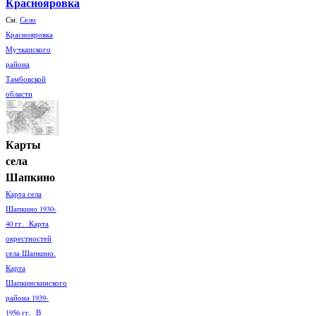
Краснояровка
См.
Село
Краснояровка
Мучкапского
района
Тамбовской
области
Карты
села
Шапкино
Карта села
Шапкино 1930-
40 гг. Карта
окрестностей
села Шапкино.
Карта
Шапкинскинского
района 1939-
1956 гг. В