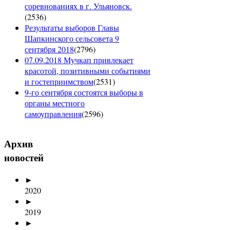
соревнованиях в г. Ульяновск.
(
2536
)
Результаты выборов Главы
Шапкинского сельсовета 9
сентября 2018
(
2796
)
07.09.2018 Мучкап привлекает
красотой, позитивными событиями
и гостеприимством
(
2531
)
9-го сентября состоятся выборы в
органы местного
самоуправления
(
2596
)
Архив
новостей
►
2020
►
2019
►