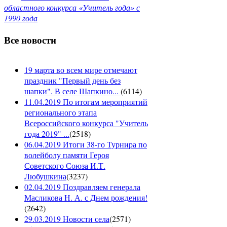
областного конкурса «Учитель года» с
1990 года
Все новости
19 марта во всем мире отмечают
праздник "Первый день без
шапки". В селе Шапкино...
(
6114
)
11.04.2019 По итогам мероприятий
регионального этапа
Всероссийского конкурса "Учитель
года 2019" ...
(
2518
)
06.04.2019 Итоги 38-го Турнира по
волейболу памяти Героя
Советского Союза И.Т.
Любушкина
(
3237
)
02.04.2019 Поздравляем генерала
Масликова Н. А. с Днем рождения!
(
2642
)
29.03.2019 Новости села
(
2571
)