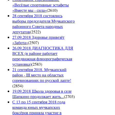
«Весёлые спортивные эстафеты
«Вместе мы - сила»
(
2610
)
28 сентября 2018 состоялись
выборы председателя Мучкапского
районного Совета народных
депутатов
(
2522
)
27.09.2018 Здоровье привезёт
«Забота»
(
2507
)
26.09.2018 ДИАГНОСТИКА ДЛЯ
ВСЕХ (в районе работает
передвижная флюорографическая
установка)
(
2583
)
21 сентября 2018. Мучкапский
район - III место на областых
соревнованиях по русской лапте!
(
2854
)
19.09.2018 Школа здоровья в селе
Шапкино продолжает жить...
(
2703
)
С 13 по 15 сентября 2018 года
команда юных мучкапских
боксёров приняла участие в