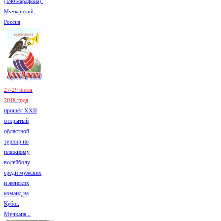
(1/40 марафона).
Мучкапский,
Россия
27-29 июля
2018 года
прошёл XXII
открытый
областной
турнир по
пляжному
волейболу
среди мужских
и женских
команд на
Кубок
Мучкапа...