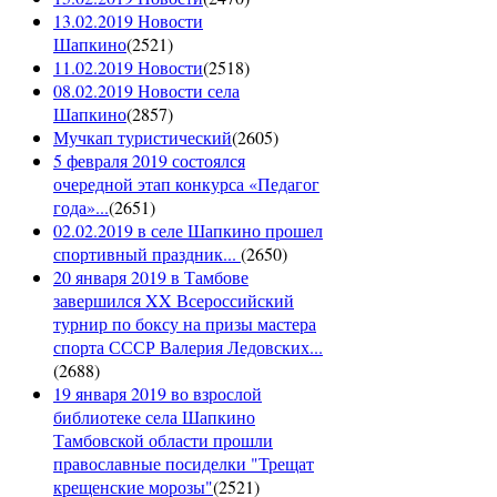
13.02.2019 Новости
Шапкино
(
2521
)
11.02.2019 Новости
(
2518
)
08.02.2019 Новости села
Шапкино
(
2857
)
Мучкап туристический
(
2605
)
5 февраля 2019 состоялся
очередной этап конкурса «Педагог
года»...
(
2651
)
02.02.2019 в селе Шапкино прошел
спортивный праздник...
(
2650
)
20 января 2019 в Тамбове
завершился XX Всероссийский
турнир по боксу на призы мастера
спорта СССР Валерия Ледовских...
(
2688
)
19 января 2019 во взрослой
библиотеке села Шапкино
Тамбовской области прошли
православные посиделки "Трещат
крещенские морозы"
(
2521
)