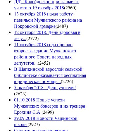
ДДТ Калейдоскоп приглашает к
участию 19 октября 2018
(
2560
)
13 октября 2018 начал работу
павильон Мучкапского района на
Покровской ярмарке
(
2487
)
12 октября 2018. День здоровья в
лесу...
(
2772
)
11 октября 2018 года прошло
второе заседание Мучкапского
районного Совета народных
депутатов...
(
2452
)
В Шапкинской взрослой сельской
библиотеке оказывается бесплатная
юридическая помощь...
(
2726
)
5 октября 2018 - День учителя!
(
2623
)
01.10.2018 Новые успехи
Мучкапских боксеров и их тренера
Ерохина С.А.
(
2499
)
29.09.2018 Новости Чащинской
школы
(
2927
)
Спортивное соревнование