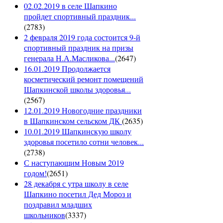
02.02.2019 в селе Шапкино
пройдет спортивный праздник...
(
2783
)
2 февраля 2019 года состоится 9-й
спортивный праздник на призы
генерала Н.А.Масликова...
(
2647
)
16.01.2019 Продолжается
косметический ремонт помещений
Шапкинской школы здоровья...
(
2567
)
12.01.2019 Новогодние праздники
в Шапкинском сельском ДК
(
2635
)
10.01.2019 Шапкинскую школу
здоровья посетило сотни человек...
(
2738
)
С наступающим Новым 2019
годом!
(
2651
)
28 декабря с утра школу в селе
Шапкино посетил Дед Мороз и
поздравил младших
школьников
(
3337
)