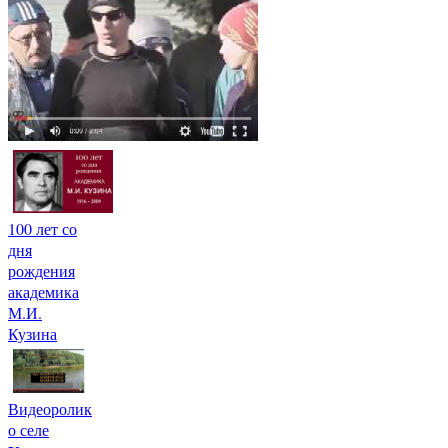
100 лет со
дня
рождения
академика
М.И.
Кузина
Видеоролик
о селе