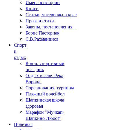
Имена в истории
Книги
Статьи, материалы о крае
Проза и стихи
Законы, постановления...
Борис Пастернак
С.В.Рахманинов
Спорт
и
отдых
Конно-спортивный
праздник
Отдых в селе. Река
Ворона.
Соревнования, турниры
Пляжный волейбол
Шапкинская школа
здоровья
Марафон "Мучкап-
Шапкино-Любо!"
Полезная