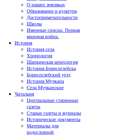
О наших земляках
Образование и культура
Достопримечательности
Школы
Именные списки. Первая
мировая война.
История
История села
Хронология
Шапкинская археология
История Борисоглебска
Борисоглебский уезд
История Мучкапа
Села Мучкапские
Читальня
Центральные старинные
газеты
Старые газеты и журналы
Исторические документы
Материалы для
родословной