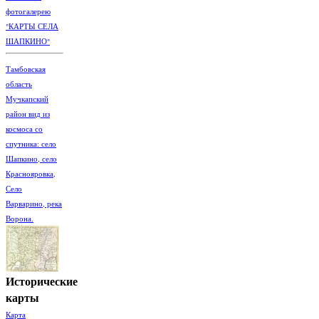
фотогалерею
"КАРТЫ СЕЛА
ШАПКИНО"
Тамбовская
область
Мучкапский
район вид из
космоса со
спутника: село
Шапкино, село
Краснояровка,
Село
Варварино, река
Ворона.
Исторические
карты
Карта