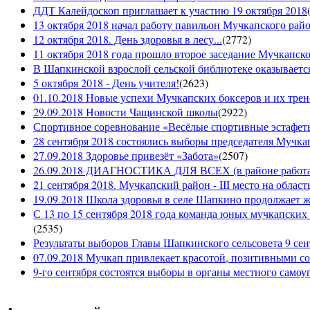
ДДТ Калейдоскоп приглашает к участию 19 октября 2018
13 октября 2018 начал работу павильон Мучкапского рай
12 октября 2018. День здоровья в лесу...
(
2772
)
11 октября 2018 года прошло второе заседание Мучкапско
В Шапкинской взрослой сельской библиотеке оказывается
5 октября 2018 - День учителя!
(
2623
)
01.10.2018 Новые успехи Мучкапских боксеров и их трен
29.09.2018 Новости Чащинской школы
(
2922
)
Спортивное соревнование «Весёлые спортивные эстафеты
28 сентября 2018 состоялись выборы председателя Мучка
27.09.2018 Здоровье привезёт «Забота»
(
2507
)
26.09.2018 ДИАГНОСТИКА ДЛЯ ВСЕХ (в районе работае
21 сентября 2018. Мучкапский район - III место на облас
19.09.2018 Школа здоровья в селе Шапкино продолжает жи
С 13 по 15 сентября 2018 года команда юных мучкапских 
(
2535
)
Результаты выборов Главы Шапкинского сельсовета 9 сен
07.09.2018 Мучкап привлекает красотой, позитивными с
9-го сентября состоятся выборы в органы местного само