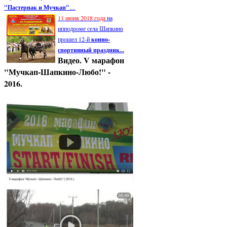
"Пастернак и Мучкап"
....
11 июня 2018 года
на
ипподроме села Шапкино
прошел 12-й
конно-
спортивный праздник...
Видео. V марафон
"Мучкап-Шапкино-Любо!" -
2016.