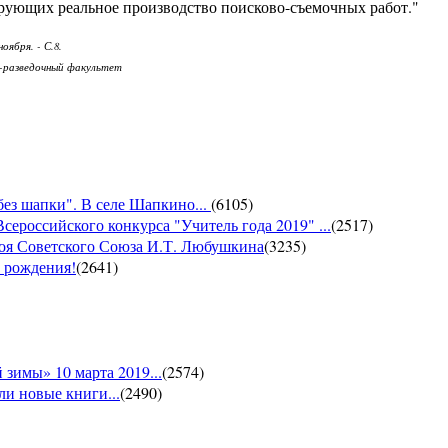
ирующих реальное производство поисково-съемочных работ."
оября. - С.8.
ого-разведочный факультет
без шапки". В селе Шапкино...
(
6105
)
сероссийского конкурса "Учитель года 2019" ...
(
2517
)
роя Советского Союза И.Т. Любушкина
(
3235
)
м рождения!
(
2641
)
зимы» 10 марта 2019...
(
2574
)
и новые книги...
(
2490
)