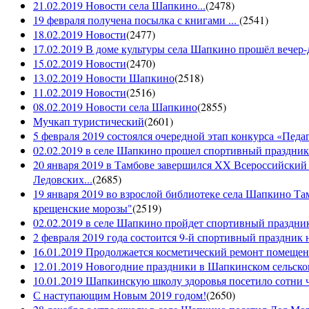
21.02.2019 Новости села Шапкино...
(
2478
)
19 февраля получена посылка с книгами ...
(
2541
)
18.02.2019 Новости
(
2477
)
17.02.2019 В доме культуры села Шапкино прошёл вечер-д
15.02.2019 Новости
(
2470
)
13.02.2019 Новости Шапкино
(
2518
)
11.02.2019 Новости
(
2516
)
08.02.2019 Новости села Шапкино
(
2855
)
Мучкап туристический
(
2601
)
5 февраля 2019 состоялся очередной этап конкурса «Педаго
02.02.2019 в селе Шапкино прошел спортивный праздник
20 января 2019 в Тамбове завершился XX Всероссийский
Ледовских...
(
2685
)
19 января 2019 во взрослой библиотеке села Шапкино Т
крещенские морозы"
(
2519
)
02.02.2019 в селе Шапкино пройдет спортивный праздник
2 февраля 2019 года состоится 9-й спортивный праздник 
16.01.2019 Продолжается косметический ремонт помещен
12.01.2019 Новогодние праздники в Шапкинском сельск
10.01.2019 Шапкинскую школу здоровья посетило сотни ч
С наступающим Новым 2019 годом!
(
2650
)