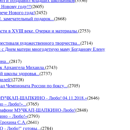
ороз и поздравил младших школьников
(
3336
)
 Новому году!!!
(
2605
)
рече Нового года!
(
2452
)
 замечательный подарок...
(
2668
)
ти в XVIII веке. Очерки и материалы.
(
2753
)
фестиваля художественного творчества...
(
2714
)
 с Днем матери многодетную маму Богданову Елену
на...
(
2817
)
ик Архангела Михаила.
(
2743
)
й школы здоровья...
(
2737
)
билей!
(
2728
)
ал Чемпионата России по боксу...
(
2705
)
он МУЧКАП-ШАПКИНО - Любо! 04.11.2018.»
(
2646
)
о – Любо!»...
(
3765
)
VII марафоне МУЧКАП-ШАПКИНО-Любо!
(
2848
)
кино – Любо!»
(
2793
)
 Ерохина С.А.
(
2641
)
- Любо!" готовы...
(
2784
)