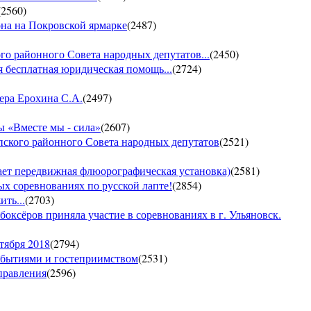
(
2560
)
она на Покровской ярмарке
(
2487
)
го районного Совета народных депутатов...
(
2450
)
 бесплатная юридическая помощь...
(
2724
)
ера Ерохина С.А.
(
2497
)
 «Вместе мы - сила»
(
2607
)
пского районного Совета народных депутатов
(
2521
)
т передвижная флюорографическая установка)
(
2581
)
тых соревнованиях по русской лапте!
(
2854
)
ть...
(
2703
)
боксёров приняла участие в соревнованиях в г. Ульяновск.
тября 2018
(
2794
)
обытиями и гостеприимством
(
2531
)
управления
(
2596
)