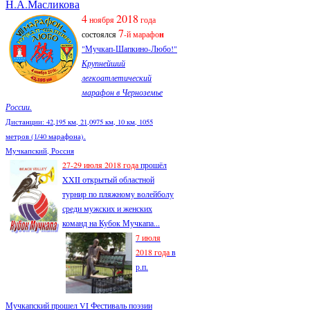
Н.А.Масликова
4
2018
ноября
года
7
состоялся
-й марафо
н
"Мучкап-Шапкино-Любо!"
Крупнейший
легкоатлетический
марафон в Черноземье
России.
Дистанции: 42,195 км, 21,0975 км, 10 км, 1055
метров (1/40 марафона).
Мучкапский, Россия
27-29 июля 2018 года
прошёл
XXII открытый областной
турнир по пляжному волейболу
среди мужских и женских
команд на Кубок Мучкапа...
7 июля
2018 года
в
р.п.
Мучкапский прошел VI Фестиваль поэзии