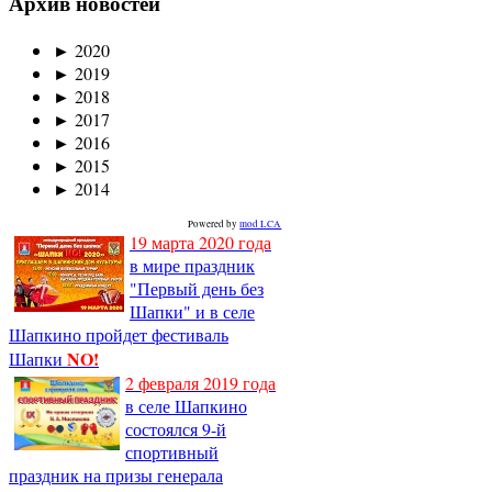
Архив новостей
►
2020
►
2019
►
2018
►
2017
►
2016
►
2015
►
2014
Powered by
mod LCA
19 марта 2020 года
в мире праздник
"Первый день без
Шапки" и в селе
Шапкино пройдет фестиваль
NO!
Шапки
2 февраля 2019 года
в селе Шапкино
состоялся 9-й
спортивный
праздник на призы генерала