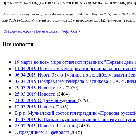
практической подготовки студентов в условиях, близко модел
Источник:
Собиратели чудес подземного мира ... / Акиева Марина // Якутия. - 2003. - 20 н
ББК 74.58 Рубрики: Якутский государственный университет им. М.К. Аммосова--Геол
(pdf, 43kb)
Собиратели чудес подземного мира ...
Все новости
19 марта во всем мире отмечают праздник "Первый день 
11.04.2019 По итогам мероприятий регионального этапа В
06.04.2019 Итоги 38-го Турнира по волейболу памяти Ге
02.04.2019 Поздравляем генерала Масликова Н. А. с Дне
29.03.2019 Новости села
(
2570
)
25.03.2019 Новости
(
2464
)
21.03.2019 С Днем рождения!
(
2791
)
12.03.2019 Новости
(
2356
)
В р.п. Мучкапский состоится праздник «Проводы русской 
05.03.2019 В Шапкинскую взрослую библиотеку поступил
25.02.2019 Новости Шапкино
(
2459
)
С праздником 23 февраля!
(
2615
)