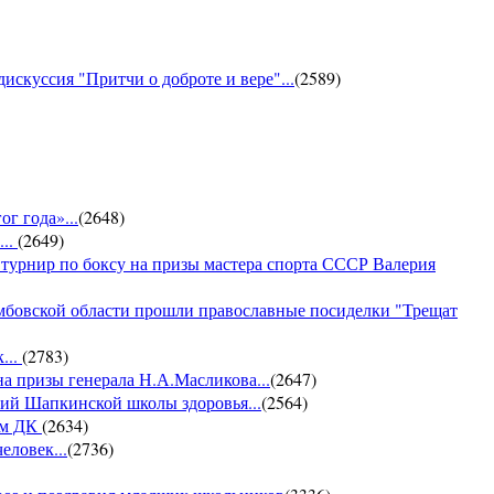
искуссия "Притчи о доброте и вере"...
(
2589
)
г года»...
(
2648
)
...
(
2649
)
 турнир по боксу на призы мастера спорта СССР Валерия
амбовской области прошли православные посиделки "Трещат
...
(
2783
)
на призы генерала Н.А.Масликова...
(
2647
)
ий Шапкинской школы здоровья...
(
2564
)
ом ДК
(
2634
)
еловек...
(
2736
)