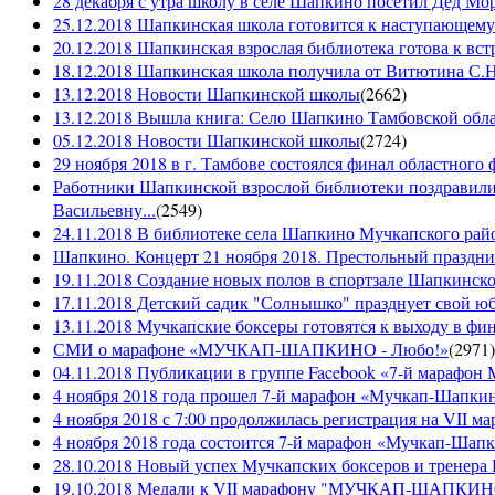
28 декабря с утра школу в селе Шапкино посетил Дед М
25.12.2018 Шапкинская школа готовится к наступающему
20.12.2018 Шапкинская взрослая библиотека готова к вст
18.12.2018 Шапкинская школа получила от Витютина С.Н.
13.12.2018 Новости Шапкинской школы
(
2662
)
13.12.2018 Вышла книга: Село Шапкино Тамбовской облас
05.12.2018 Новости Шапкинской школы
(
2724
)
29 ноября 2018 в г. Тамбове состоялся финал областного 
Работники Шапкинской взрослой библиотеки поздравили
Васильевну...
(
2549
)
24.11.2018 В библиотеке села Шапкино Мучкапского райо
Шапкино. Концерт 21 ноября 2018. Престольный праздн
19.11.2018 Создание новых полов в спортзале Шапкинско
17.11.2018 Детский садик "Солнышко" празднует свой ю
13.11.2018 Мучкапские боксеры готовятся к выходу в фин
СМИ о марафоне «МУЧКАП-ШАПКИНО - Любо!»
(
2971
)
04.11.2018 Публикации в группе Facebook «7-й мараф
4 ноября 2018 года прошел 7-й марафон «Мучкап-Шапкин
4 ноября 2018 с 7:00 продолжилась регистрация на 
4 ноября 2018 года состоится 7-й марафон «Мучкап-Шап
28.10.2018 Новый успех Мучкапских боксеров и тренера
19.10.2018 Медали к VII марафону "МУЧКАП-ШАПКИНО 