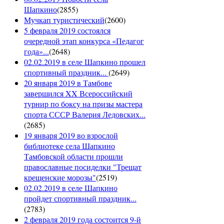
Шапкино
(
2855
)
Мучкап туристический
(
2600
)
5 февраля 2019 состоялся
очередной этап конкурса «Педагог
года»...
(
2648
)
02.02.2019 в селе Шапкино прошел
спортивный праздник...
(
2649
)
20 января 2019 в Тамбове
завершился XX Всероссийский
турнир по боксу на призы мастера
спорта СССР Валерия Ледовских...
(
2685
)
19 января 2019 во взрослой
библиотеке села Шапкино
Тамбовской области прошли
православные посиделки "Трещат
крещенские морозы"
(
2519
)
02.02.2019 в селе Шапкино
пройдет спортивный праздник...
(
2783
)
2 февраля 2019 года состоится 9-й