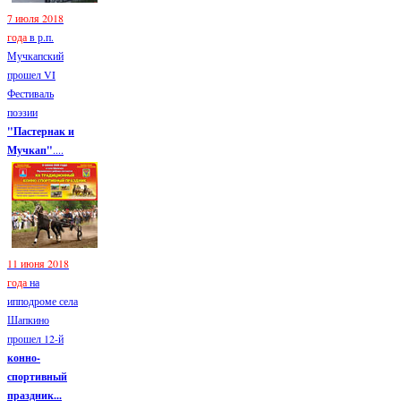
7 июля 2018
года
в р.п.
Мучкапский
прошел VI
Фестиваль
поэзии
"Пастернак и
Мучкап"
....
11 июня 2018
года
на
ипподроме села
Шапкино
прошел 12-й
конно-
спортивный
праздник...