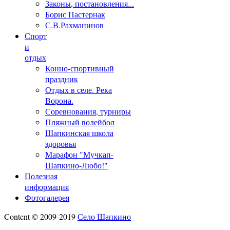
Законы, постановления...
Борис Пастернак
С.В.Рахманинов
Спорт
и
отдых
Конно-спортивный
праздник
Отдых в селе. Река
Ворона.
Соревнования, турниры
Пляжный волейбол
Шапкинская школа
здоровья
Марафон "Мучкап-
Шапкино-Любо!"
Полезная
информация
Фотогалерея
Content © 2009-2019
Село Шапкино