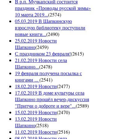
В р.п. Мучкапский состоится
праздник «Проводы русской зимы»
10 марта 2019...
(
2574
)
05.03.2019 В Шапкинскую
взрослую библиотеку поступили
новые книги...
(
2490
)
25.02.2019 Новости
Шапкино
(
2459
)
С праздником 23 февраля!
(
2615
)
21.02.2019 Новости села
Шапкино...
(
2478
)
19 февраля получена посылка с
книгами ...
(
2541
)
18.02.2019 Новости
(
2477
)
17.02.2019 В доме культуры села
Шапкино прошёл вечер-дискуссия
"Притчи о доброте и вере"...
(
2589
)
15.02.2019 Новости
(
2470
)
13.02.2019 Новости
Шапкино
(
2518
)
11.02.2019 Новости
(
2516
)
08.02.2019 Новости села