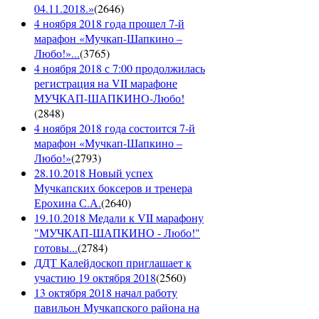
04.11.2018.»
(
2646
)
4 ноября 2018 года прошел 7-й
марафон «Мучкап-Шапкино –
Любо!»...
(
3765
)
4 ноября 2018 с 7:00 продолжилась
регистрация на VII марафоне
МУЧКАП-ШАПКИНО-Любо!
(
2848
)
4 ноября 2018 года состоится 7-й
марафон «Мучкап-Шапкино –
Любо!»
(
2793
)
28.10.2018 Новый успех
Мучкапских боксеров и тренера
Ерохина С.А.
(
2640
)
19.10.2018 Медали к VII марафону
"МУЧКАП-ШАПКИНО - Любо!"
готовы...
(
2784
)
ДДТ Калейдоскоп приглашает к
участию 19 октября 2018
(
2560
)
13 октября 2018 начал работу
павильон Мучкапского района на