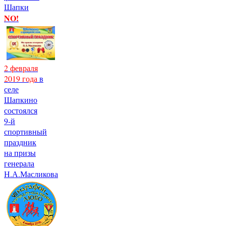
Шапки
NO!
2 февраля
2019 года
в
селе
Шапкино
состоялся
9-й
спортивный
праздник
на призы
генерала
Н.А.Масликова