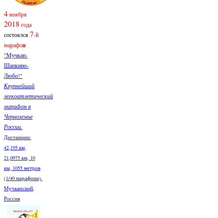
4
ноября
2018
года
7
состоялся
-й
марафо
н
"Мучкап-
Шапкино-
Любо!"
Крупнейший
легкоатлетический
марафон в
Черноземье
России.
Дистанции:
42,195 км,
21,0975 км, 10
км, 1055 метров
(1/40 марафона).
Мучкапский,
Россия