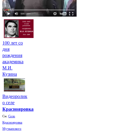
100 лет со
дня
рождения
академика
М.И.
Кузина
Видеоролик
о селе
Краснояровка
См.
Село
Краснояровка
Мучкапского