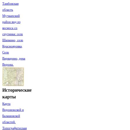
Тамбовская
область
Мучкапский
район вид из
космоса со
спутника: село
Шапкино, село
Краснояровка,
Село
Варварино, река
Ворона.
Исторические
карты
Карта
Воронежской и
Балашовской
областей.
Топографическая