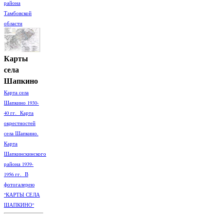
района
Тамбовской
области
Карты
села
Шапкино
Карта села
Шапкино 1930-
40 гг. Карта
окрестностей
села Шапкино.
Карта
Шапкинскинского
района 1939-
1956 гг. В
фотогалерею
"КАРТЫ СЕЛА
ШАПКИНО"