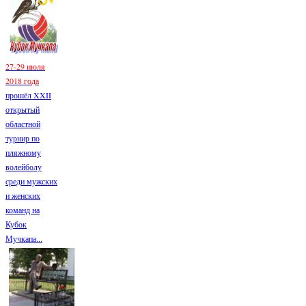
27-29 июля
2018 года
прошёл XXII
открытый
областной
турнир по
пляжному
волейболу
среди мужских
и женских
команд на
Кубок
Мучкапа...