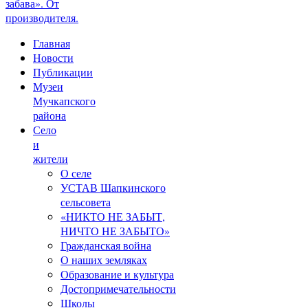
забава». От
производителя.
Главная
Новости
Публикации
Музеи
Мучкапского
района
Село
и
жители
О селе
УСТАВ Шапкинского
сельсовета
«НИКТО НЕ ЗАБЫТ,
НИЧТО НЕ ЗАБЫТО»
Гражданская война
О наших земляках
Образование и культура
Достопримечательности
Школы