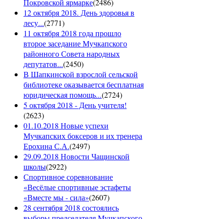
Покровской ярмарке
(
2486
)
12 октября 2018. День здоровья в
лесу...
(
2771
)
11 октября 2018 года прошло
второе заседание Мучкапского
районного Совета народных
депутатов...
(
2450
)
В Шапкинской взрослой сельской
библиотеке оказывается бесплатная
юридическая помощь...
(
2724
)
5 октября 2018 - День учителя!
(
2623
)
01.10.2018 Новые успехи
Мучкапских боксеров и их тренера
Ерохина С.А.
(
2497
)
29.09.2018 Новости Чащинской
школы
(
2922
)
Спортивное соревнование
«Весёлые спортивные эстафеты
«Вместе мы - сила»
(
2607
)
28 сентября 2018 состоялись
выборы председателя Мучкапского