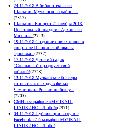
24.11.2018 В библиотеке села
Шапкино Мучкапского района...
(
2817
)
Шапкино. Концерт 21 ноября 2018.
Престольный праздник Архангела
Михаила.
(
2743
)
19.11.2018 Создание новых полов в
спортзале Шапкинской школы
здоровья...
(
2737
)
17.11.2018 Детский садик
"Солнышко" празднует свой
юбилей!
(
2728
)
13.11.2018 Мучкапские боксеры
готовятся к выходу в финал
Чемпионата России по боксу...
(
2705
)
СМИ о марафоне «МУЧКАП-
ШАПКИНО - Любо!»
(
2971
)
04.11.2018 Публикации в группе
Facebook «7-й марафон МУЧКАП-
ШАПКИНО - Любо!