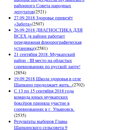
районного Совета народных
депутатов
(
2521
)
27.09.2018 Здоровье привезёт
«Забота»
(
2507
)
26.09.2018 ДИАГНОСТИКА ДЛЯ
ВСЕХ (в районе работает
передвижная флюорографическая
установка)
(
2581
)
21 сентября 2018. Мучкапский
район - III место на областых
соревнованиях по русской лапте!
(
2854
)
19.09.2018 Школа здоровья в селе
Шапкино продолжает жить...
(
2702
)
С 13 по 15 сентября 2018 года
команда юных мучкапских
боксёров приняла участие в
соревнованиях в г. Ульяновск.
(
2535
)
Результаты выборов Главы
Шапкинского сельсовета 9