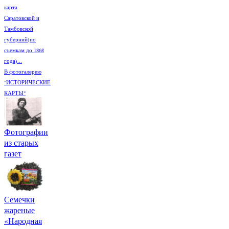
карта
Саратовской и
Тамбовской
губерний(по
съемкам до 1868
года)...
В фотогалерею
"ИСТОРИЧЕСКИЕ
КАРТЫ"
Фотографии
из старых
газет
Семечки
жареные
«Народная