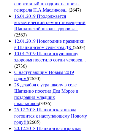
спортивный праздник на призы
генерала Н.А.Масликова...
(
2647
)
16.01.2019 Продолжается
косметический ремонт помещений
Шапкинской школы здоровья...
(
2563
)
12.01.2019 Новогодние праздники
в Шапкинском сельском ДК
(
2633
)
10.01.2019 Шапкинскую школу
здоровья посетило сотни человек...
(
2736
)
С наступающим Новым 2019
годом!
(
2650
)
28 декабря с утра школу в селе
Шапкино посетил Дед Мороз и
поздравил младших
школьников
(
3336
)
25.12.2018 Шапкинская школа
готовится к наступающему Новому
году!!!
(
2605
)
20.12.2018 Шапкинская взрослая