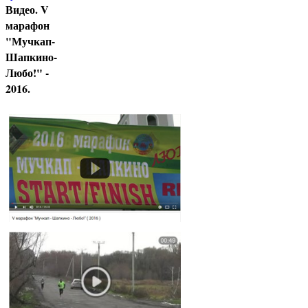
Видео. V
марафон
"Мучкап-
Шапкино-
Любо!" -
2016.