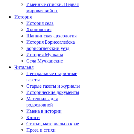
Именные списки. Первая
мировая война.
История
История села
Хронология
Шапкинская археология
История Борисоглебска
Борисоглебский уезд
История Мучкапа
Села Мучкапские
Читальня
Центральные старинные
газеты
Старые газеты и журналы
Исторические документы
Материалы для
родословной
Имена в истории
Книги
Статьи, материалы о крае
Проза и стихи