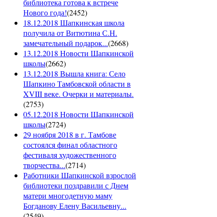
библиотека готова к встрече
Нового года!
(
2452
)
18.12.2018 Шапкинская школа
получила от Витютина С.Н.
замечательный подарок...
(
2668
)
13.12.2018 Новости Шапкинской
школы
(
2662
)
13.12.2018 Вышла книга: Село
Шапкино Тамбовской области в
XVIII веке. Очерки и материалы.
(
2753
)
05.12.2018 Новости Шапкинской
школы
(
2724
)
29 ноября 2018 в г. Тамбове
состоялся финал областного
фестиваля художественного
творчества...
(
2714
)
Работники Шапкинской взрослой
библиотеки поздравили с Днем
матери многодетную маму
Богданову Елену Васильевну...
(
2549
)