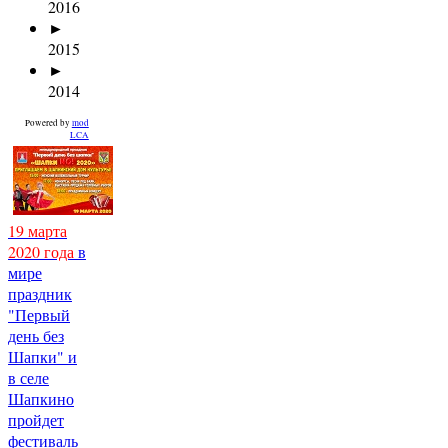
2016
►
2015
►
2014
Powered by
mod
LCA
19 марта
2020 года
в
мире
праздник
"Первый
день без
Шапки" и
в селе
Шапкино
пройдет
фестиваль