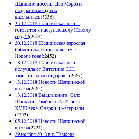
Шапкино посетил Дед Мороз и
поздравил младших
школьников
(
3336
)
25.12.2018 Шапкинская школа
готовится к наступающему Новому
году!!!
(
2604
)
20.12.2018 Шапкинская взрослая
библиотека готова к встрече
Нового года!
(
2452
)
18.12.2018 Шапкинская школа
получила от Витютина С.Н.
замечательный подарок...
(
2667
)
13.12.2018 Новости Шапкинской
школы
(
2662
)
13.12.2018 Вышла книга: Село
Шапкино Тамбовской области в
XVIII веке. Очерки и материалы.
(
2753
)
05.12.2018 Новости Шапкинской
школы
(
2724
)
29 ноября 2018 в г. Тамбове