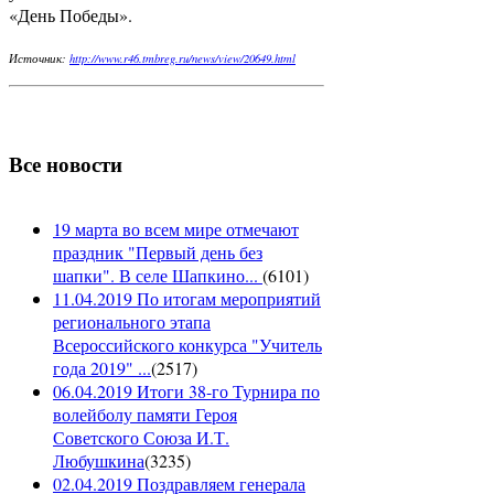
«День Победы».
Источник:
http://www.r46.tmbreg.ru/news/view/20649.html
Все новости
19 марта во всем мире отмечают
праздник "Первый день без
шапки". В селе Шапкино...
(
6101
)
11.04.2019 По итогам мероприятий
регионального этапа
Всероссийского конкурса "Учитель
года 2019" ...
(
2517
)
06.04.2019 Итоги 38-го Турнира по
волейболу памяти Героя
Советского Союза И.Т.
Любушкина
(
3235
)
02.04.2019 Поздравляем генерала