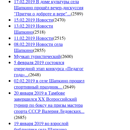
17.02.2019 В доме культуры села
Шапкино прошёл вечер-дискуссия
"Притчи о доброте и вере"...
(
2589
)
15.02.2019 Новости
(
2470
)
13.02.2019 Новости
Шапкино
(
2518
)
11.02.2019 Новости
(
2515
)
08.02.2019 Новости села
Шапкино
(
2855
)
Мучкап туристический
(
2600
)
5 февраля 2019 состоялся
очередной этап конкурса «Педагог
года»...
(
2648
)
02.02.2019 в селе Шапкино прошел
спортивный праздник...
(
2649
)
20 января 2019 в Тамбове
завершился XX Всероссийский
турнир по боксу на призы мастера
спорта СССР Валерия Ледовских...
(
2685
)
19 января 2019 во взрослой
библиотеке села Шапкино