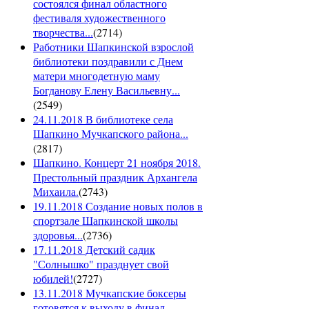
состоялся финал областного
фестиваля художественного
творчества...
(
2714
)
Работники Шапкинской взрослой
библиотеки поздравили с Днем
матери многодетную маму
Богданову Елену Васильевну...
(
2549
)
24.11.2018 В библиотеке села
Шапкино Мучкапского района...
(
2817
)
Шапкино. Концерт 21 ноября 2018.
Престольный праздник Архангела
Михаила.
(
2743
)
19.11.2018 Создание новых полов в
спортзале Шапкинской школы
здоровья...
(
2736
)
17.11.2018 Детский садик
"Солнышко" празднует свой
юбилей!
(
2727
)
13.11.2018 Мучкапские боксеры
готовятся к выходу в финал