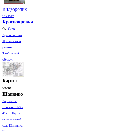
Видеоролик
о селе
Краснояровка
См.
Село
Краснояровка
Мучкапского
района
Тамбовской
области
Карты
села
Шапкино
Карта села
Шапкино 1930-
40 гг. Карта
окрестностей
села Шапкино.