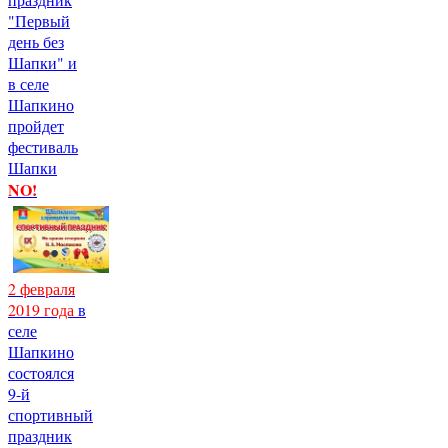
"Первый
день без
Шапки" и
в селе
Шапкино
пройдет
фестиваль
Шапки
NO!
2 февраля
2019 года
в
селе
Шапкино
состоялся
9-й
спортивный
праздник