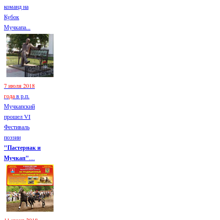
команд на
Кубок
Мучкапа...
7 июля 2018
года
в р.п.
Мучкапский
прошел VI
Фестиваль
поэзии
"Пастернак и
Мучкап"
....