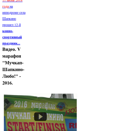
11 июня 2018
года
на
ипподроме села
Шапкино
прошел 12-й
конно-
спортивный
праздник...
Видео. V
марафон
"Мучкап-
Шапкино-
Любо!" -
2016.