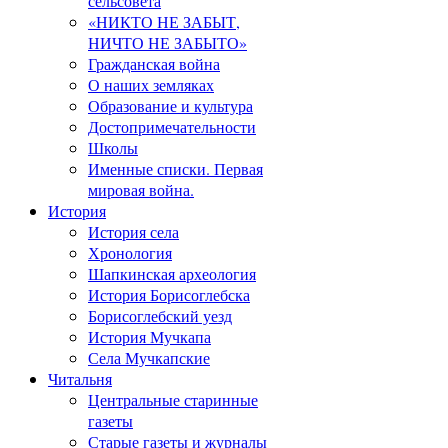
сельсовета
«НИКТО НЕ ЗАБЫТ,
НИЧТО НЕ ЗАБЫТО»
Гражданская война
О наших земляках
Образование и культура
Достопримечательности
Школы
Именные списки. Первая
мировая война.
История
История села
Хронология
Шапкинская археология
История Борисоглебска
Борисоглебский уезд
История Мучкапа
Села Мучкапские
Читальня
Центральные старинные
газеты
Старые газеты и журналы