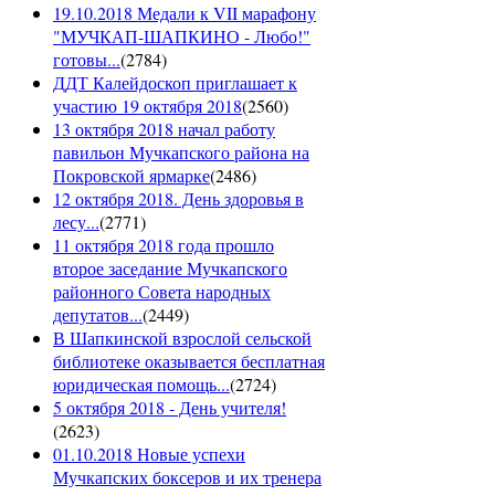
19.10.2018 Медали к VII марафону
"МУЧКАП-ШАПКИНО - Любо!"
готовы...
(
2784
)
ДДТ Калейдоскоп приглашает к
участию 19 октября 2018
(
2560
)
13 октября 2018 начал работу
павильон Мучкапского района на
Покровской ярмарке
(
2486
)
12 октября 2018. День здоровья в
лесу...
(
2771
)
11 октября 2018 года прошло
второе заседание Мучкапского
районного Совета народных
депутатов...
(
2449
)
В Шапкинской взрослой сельской
библиотеке оказывается бесплатная
юридическая помощь...
(
2724
)
5 октября 2018 - День учителя!
(
2623
)
01.10.2018 Новые успехи
Мучкапских боксеров и их тренера