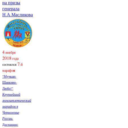
на призы
генерала
Н.А.Масликова
4
ноября
2018
года
7
состоялся
-й
марафо
н
"Мучкап-
Шапкино-
Любо!"
Крупнейший
легкоатлетический
марафон в
Черноземье
России.
Дистанции: