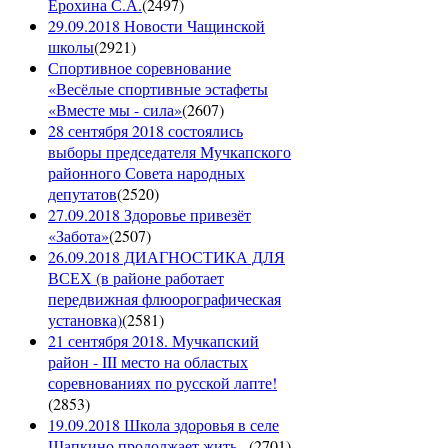
Ерохина С.А.
(
2497
)
29.09.2018 Новости Чащинской
школы
(
2921
)
Спортивное соревнование
«Весёлые спортивные эстафеты
«Вместе мы - сила»
(
2607
)
28 сентября 2018 состоялись
выборы председателя Мучкапского
районного Совета народных
депутатов
(
2520
)
27.09.2018 Здоровье привезёт
«Забота»
(
2507
)
26.09.2018 ДИАГНОСТИКА ДЛЯ
ВСЕХ (в районе работает
передвижная флюорографическая
установка)
(
2581
)
21 сентября 2018. Мучкапский
район - III место на областых
соревнованиях по русской лапте!
(
2853
)
19.09.2018 Школа здоровья в селе
Шапкино продолжает жить...
(
2701
)