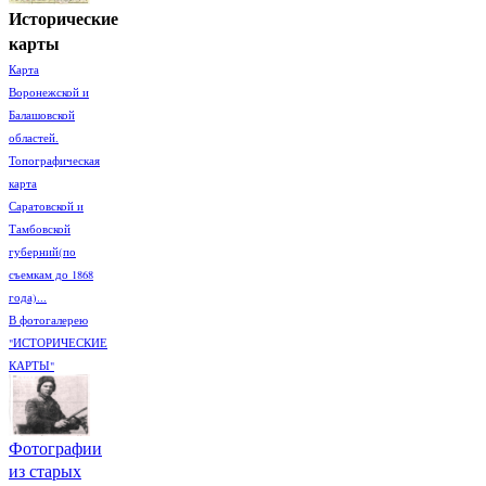
Исторические
карты
Карта
Воронежской и
Балашовской
областей.
Топографическая
карта
Саратовской и
Тамбовской
губерний(по
съемкам до 1868
года)...
В фотогалерею
"ИСТОРИЧЕСКИЕ
КАРТЫ"
Фотографии
из старых