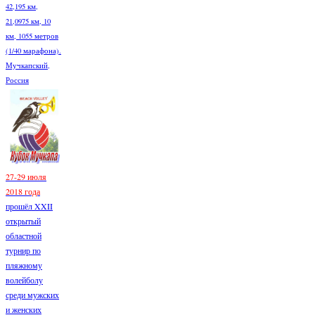
42,195 км,
21,0975 км, 10
км, 1055 метров
(1/40 марафона).
Мучкапский,
Россия
27-29 июля
2018 года
прошёл XXII
открытый
областной
турнир по
пляжному
волейболу
среди мужских
и женских