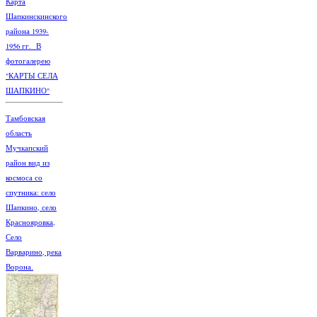
Карта
Шапкинскинского
района 1939-
1956 гг. В
фотогалерею
"КАРТЫ СЕЛА
ШАПКИНО"
Тамбовская
область
Мучкапский
район вид из
космоса со
спутника: село
Шапкино, село
Краснояровка,
Село
Варварино, река
Ворона.