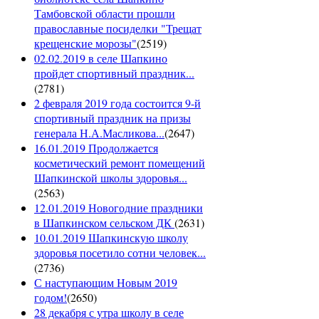
Тамбовской области прошли
православные посиделки "Трещат
крещенские морозы"
(
2519
)
02.02.2019 в селе Шапкино
пройдет спортивный праздник...
(
2781
)
2 февраля 2019 года состоится 9-й
спортивный праздник на призы
генерала Н.А.Масликова...
(
2647
)
16.01.2019 Продолжается
косметический ремонт помещений
Шапкинской школы здоровья...
(
2563
)
12.01.2019 Новогодние праздники
в Шапкинском сельском ДК
(
2631
)
10.01.2019 Шапкинскую школу
здоровья посетило сотни человек...
(
2736
)
С наступающим Новым 2019
годом!
(
2650
)
28 декабря с утра школу в селе