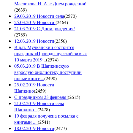
Масликова Н. А. с Днем рождения!
(
2639
)
29.03.2019 Новости села
(
2570
)
25.03.2019 Новости
(
2464
)
21.03.2019 С Днем рождения!
(
2789
)
12.03.2019 Новости
(
2356
)
В р.п. Мучкапский состоится
праздник «Проводы русской зимы»
10 марта 2019...
(
2574
)
05.03.2019 В Шапкинскую
взрослую библиотеку поступили
новые книги...
(
2490
)
25.02.2019 Новости
Шапкино
(
2459
)
С праздником 23 февраля!
(
2615
)
21.02.2019 Новости села
Шапкино...
(
2478
)
19 февраля получена посылка с
книгами ...
(
2541
)
18.02.2019 Новости
(
2477
)