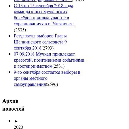
С 13 по 15 сентября 2018 года
команда юных мучкапских
боксёров приняла участие в
соревнованиях в г. Ульяновск.
(
2535
)
Результаты выборов Главы
Шапкинского сельсовета 9
сентября 2018
(
2793
)
07.09.2018 Мучкап привлекает
красотой, позитивными событиями
и гостеприимством
(
2531
)
9-го сентября состоятся выборы в
органы местного
самоуправления
(
2596
)
Архив
новостей
►
2020