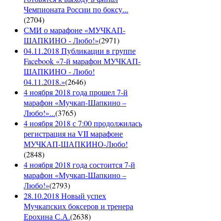
Чемпионата России по боксу...
(
2704
)
СМИ о марафоне «МУЧКАП-
ШАПКИНО - Любо!»
(
2971
)
04.11.2018 Публикации в группе
Facebook «7-й марафон МУЧКАП-
ШАПКИНО - Любо!
04.11.2018.»
(
2646
)
4 ноября 2018 года прошел 7-й
марафон «Мучкап-Шапкино –
Любо!»...
(
3765
)
4 ноября 2018 с 7:00 продолжилась
регистрация на VII марафоне
МУЧКАП-ШАПКИНО-Любо!
(
2848
)
4 ноября 2018 года состоится 7-й
марафон «Мучкап-Шапкино –
Любо!»
(
2793
)
28.10.2018 Новый успех
Мучкапских боксеров и тренера
Ерохина С.А.
(
2638
)