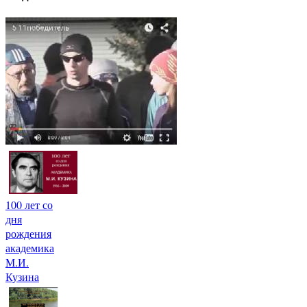
100 лет со
дня
рождения
академика
М.И.
Кузина