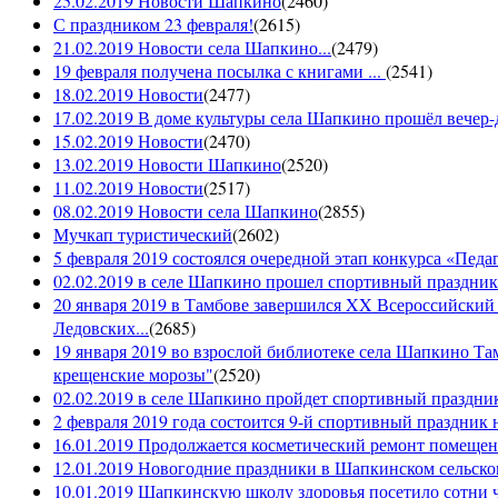
25.02.2019 Новости Шапкино
(
2460
)
С праздником 23 февраля!
(
2615
)
21.02.2019 Новости села Шапкино...
(
2479
)
19 февраля получена посылка с книгами ...
(
2541
)
18.02.2019 Новости
(
2477
)
17.02.2019 В доме культуры села Шапкино прошёл вечер-д
15.02.2019 Новости
(
2470
)
13.02.2019 Новости Шапкино
(
2520
)
11.02.2019 Новости
(
2517
)
08.02.2019 Новости села Шапкино
(
2855
)
Мучкап туристический
(
2602
)
5 февраля 2019 состоялся очередной этап конкурса «Педаго
02.02.2019 в селе Шапкино прошел спортивный праздник
20 января 2019 в Тамбове завершился XX Всероссийский
Ледовских...
(
2685
)
19 января 2019 во взрослой библиотеке села Шапкино Т
крещенские морозы"
(
2520
)
02.02.2019 в селе Шапкино пройдет спортивный праздник
2 февраля 2019 года состоится 9-й спортивный праздник 
16.01.2019 Продолжается косметический ремонт помещен
12.01.2019 Новогодние праздники в Шапкинском сельск
10.01.2019 Шапкинскую школу здоровья посетило сотни ч