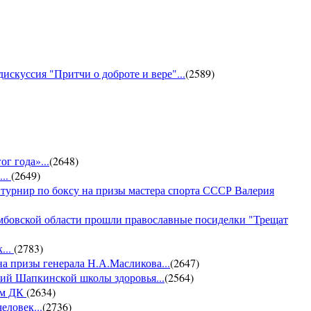
искуссия "Притчи о доброте и вере"...
(
2589
)
г года»...
(
2648
)
...
(
2649
)
 турнир по боксу на призы мастера спорта СССР Валерия
амбовской области прошли православные посиделки "Трещат
...
(
2783
)
на призы генерала Н.А.Масликова...
(
2647
)
ий Шапкинской школы здоровья...
(
2564
)
ом ДК
(
2634
)
еловек...
(
2736
)