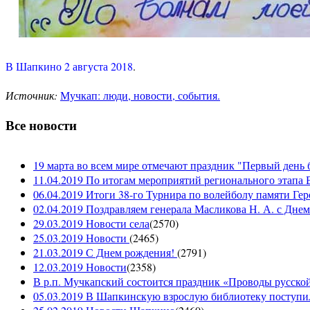
В Шапкино 2 августа 2018
.
Источник:
Мучкап: люди, новости, события.
Все новости
19 марта во всем мире отмечают праздник "Первый день 
11.04.2019 По итогам мероприятий регионального этапа В
06.04.2019 Итоги 38-го Турнира по волейболу памяти Ге
02.04.2019 Поздравляем генерала Масликова Н. А. с Дне
29.03.2019 Новости села
(
2570
)
25.03.2019 Новости
(
2465
)
21.03.2019 С Днем рождения!
(
2791
)
12.03.2019 Новости
(
2358
)
В р.п. Мучкапский состоится праздник «Проводы русской 
05.03.2019 В Шапкинскую взрослую библиотеку поступил