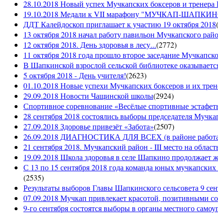
28.10.2018 Новый успех Мучкапских боксеров и тренера
19.10.2018 Медали к VII марафону "МУЧКАП-ШАПКИНО 
ДДТ Калейдоскоп приглашает к участию 19 октября 2018
13 октября 2018 начал работу павильон Мучкапского рай
12 октября 2018. День здоровья в лесу...
(
2772
)
11 октября 2018 года прошло второе заседание Мучкапско
В Шапкинской взрослой сельской библиотеке оказывается
5 октября 2018 - День учителя!
(
2623
)
01.10.2018 Новые успехи Мучкапских боксеров и их трен
29.09.2018 Новости Чащинской школы
(
2924
)
Спортивное соревнование «Весёлые спортивные эстафеты
28 сентября 2018 состоялись выборы председателя Мучка
27.09.2018 Здоровье привезёт «Забота»
(
2507
)
26.09.2018 ДИАГНОСТИКА ДЛЯ ВСЕХ (в районе работае
21 сентября 2018. Мучкапский район - III место на облас
19.09.2018 Школа здоровья в селе Шапкино продолжает жи
С 13 по 15 сентября 2018 года команда юных мучкапских 
(
2535
)
Результаты выборов Главы Шапкинского сельсовета 9 сен
07.09.2018 Мучкап привлекает красотой, позитивными с
9-го сентября состоятся выборы в органы местного само