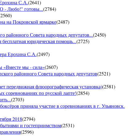
 Ерохина С.А.
(
2641
)
- Любо!" готовы...
(
2784
)
(
2560
)
она на Покровской ярмарке
(
2487
)
го районного Совета народных депутатов...
(
2450
)
 бесплатная юридическая помощь...
(
2725
)
ера Ерохина С.А.
(
2497
)
 «Вместе мы - сила»
(
2607
)
пского районного Совета народных депутатов
(
2521
)
т передвижная флюорографическая установка)
(
2581
)
тых соревнованиях по русской лапте!
(
2854
)
ть...
(
2703
)
боксёров приняла участие в соревнованиях в г. Ульяновск.
тября 2018
(
2794
)
обытиями и гостеприимством
(
2531
)
управления
(
2596
)