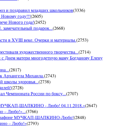
ороз и поздравил младших школьников
(
3336
)
 Новому году!!!
(
2605
)
рече Нового года!
(
2452
)
 замечательный подарок...
(
2668
)
ти в XVIII веке. Очерки и материалы.
(
2753
)
фестиваля художественного творчества...
(
2714
)
 с Днем матери многодетную маму Богданову Елену
на...
(
2817
)
ик Архангела Михаила.
(
2743
)
й школы здоровья...
(
2738
)
билей!
(
2728
)
ал Чемпионата России по боксу...
(
2707
)
он МУЧКАП-ШАПКИНО - Любо! 04.11.2018.»
(
2647
)
о – Любо!»...
(
3766
)
VII марафоне МУЧКАП-ШАПКИНО-Любо!
(
2848
)
кино – Любо!»
(
2793
)