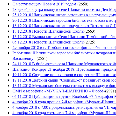
С наступающим Новым 2019 годом!
(
2650
)
28 декабря с утра школу в селе Шапкино посетил Дед М
25.12.2018 Шапкинская школа готовится к наступающему
20.12.2018 Шапкинская взрослая библиотека готова к вст
18.12.2018 Шапкинская школа получила от Витютина С.Н.
13.12.2018 Новости Шапкинской школы
(
2663
)
13.12.2018 Вышла книга: Село Шапкино Тамбовской облас
05.12.2018 Новости Шапкинской школы
(
2725
)
29 ноября 2018 в г. Тамбове состоялся финал областного 
Работники Шапкинской взрослой библиотеки поздравили
Васильевну...
(
2551
)
24.11.2018 В библиотеке села Шапкино Мучкапского райо
Шапкино. Концерт 21 ноября 2018. Престольный праздн
19.11.2018 Создание новых полов в спортзале Шапкинско
17.11.2018 Детский садик "Солнышко" празднует свой ю
13.11.2018 Мучкапские боксеры готовятся к выходу в фин
СМИ о марафоне «МУЧКАП-ШАПКИНО - Любо!»
(
2971
)
04.11.2018 Публикации в группе Facebook «7-й мараф
4 ноября 2018 года прошел 7-й марафон «Мучкап-Шапкин
4 ноября 2018 с 7:00 продолжилась регистрация на 
4 ноября 2018 года состоится 7-й марафон «Мучкап-Шап