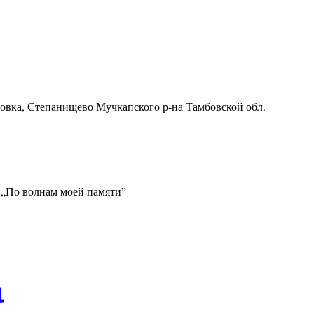
ровка, Степанищево Мучкапского р-на Тамбовской обл.
 „По волнам моей памяти”
а