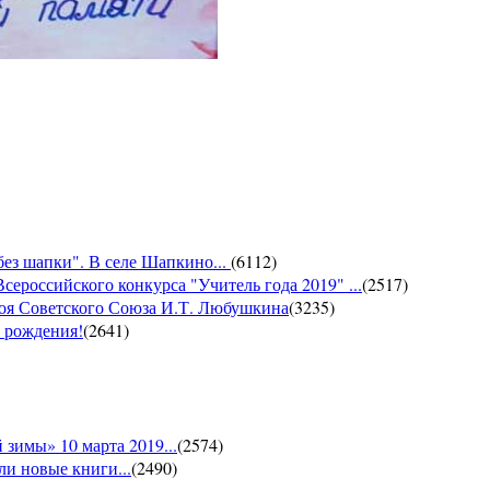
без шапки". В селе Шапкино...
(
6112
)
сероссийского конкурса "Учитель года 2019" ...
(
2517
)
роя Советского Союза И.Т. Любушкина
(
3235
)
м рождения!
(
2641
)
зимы» 10 марта 2019...
(
2574
)
и новые книги...
(
2490
)