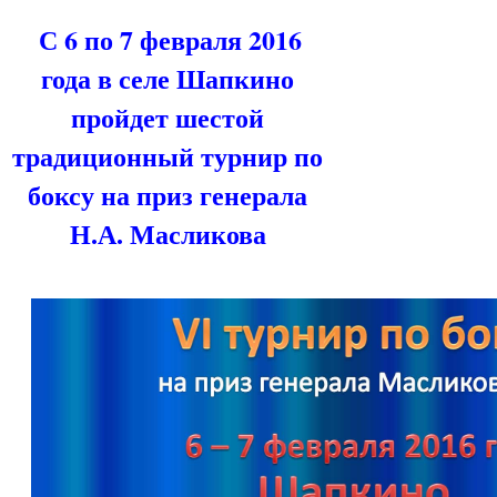
С
6
по 7 февраля 2016
года в селе Шапкино
пройдет шестой
традиционный турнир по
боксу на приз генерала
Н.А. Масликова