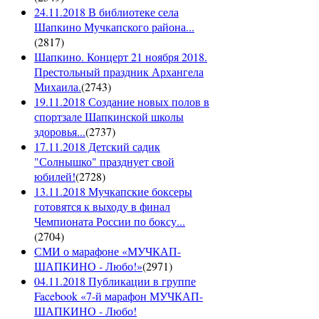
24.11.2018 В библиотеке села
Шапкино Мучкапского района...
(
2817
)
Шапкино. Концерт 21 ноября 2018.
Престольный праздник Архангела
Михаила.
(
2743
)
19.11.2018 Создание новых полов в
спортзале Шапкинской школы
здоровья...
(
2737
)
17.11.2018 Детский садик
"Солнышко" празднует свой
юбилей!
(
2728
)
13.11.2018 Мучкапские боксеры
готовятся к выходу в финал
Чемпионата России по боксу...
(
2704
)
СМИ о марафоне «МУЧКАП-
ШАПКИНО - Любо!»
(
2971
)
04.11.2018 Публикации в группе
Facebook «7-й марафон МУЧКАП-
ШАПКИНО - Любо!