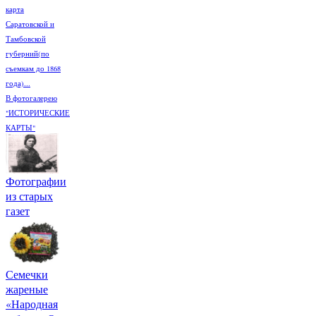
карта
Саратовской и
Тамбовской
губерний(по
съемкам до 1868
года)...
В фотогалерею
"ИСТОРИЧЕСКИЕ
КАРТЫ"
Фотографии
из старых
газет
Семечки
жареные
«Народная