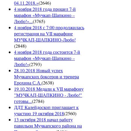
04.11.2018.»
(
2646
)
4 ноября 2018 года прошел 7-й
марафон «Мучкап-Шапкино –
Любо!»...
(
3765
)
4 ноября 2018 с 7:00 продолжилась
регистрация на VII марафоне
МУЧКАП-ШАПКИНО-Любо!
(
2848
)
4 ноября 2018 года состоится 7-й
марафон «Мучкап-Шапкино –
Любо!»
(
2793
)
28.10.2018 Новый успех
Мучкапских боксеров и тренера
Ерохина С.А.
(
2638
)
19.10.2018 Медали к VII марафону
"МУЧКАП-ШАПКИНО - Любо!"
готовы...
(
2784
)
ДДТ Калейдоскоп приглашает к
участию 19 октября 2018
(
2560
)
13 октября 2018 начал работу
павильон Мучкапского района на