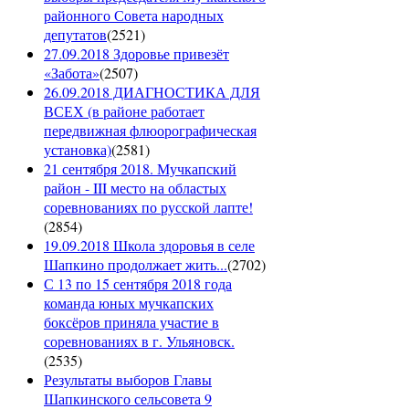
районного Совета народных
депутатов
(
2521
)
27.09.2018 Здоровье привезёт
«Забота»
(
2507
)
26.09.2018 ДИАГНОСТИКА ДЛЯ
ВСЕХ (в районе работает
передвижная флюорографическая
установка)
(
2581
)
21 сентября 2018. Мучкапский
район - III место на областых
соревнованиях по русской лапте!
(
2854
)
19.09.2018 Школа здоровья в селе
Шапкино продолжает жить...
(
2702
)
С 13 по 15 сентября 2018 года
команда юных мучкапских
боксёров приняла участие в
соревнованиях в г. Ульяновск.
(
2535
)
Результаты выборов Главы
Шапкинского сельсовета 9