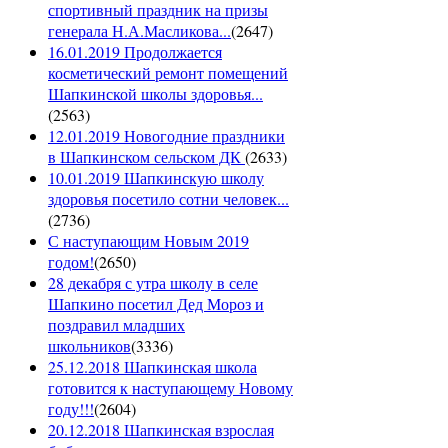
спортивный праздник на призы
генерала Н.А.Масликова...
(
2647
)
16.01.2019 Продолжается
косметический ремонт помещений
Шапкинской школы здоровья...
(
2563
)
12.01.2019 Новогодние праздники
в Шапкинском сельском ДК
(
2633
)
10.01.2019 Шапкинскую школу
здоровья посетило сотни человек...
(
2736
)
С наступающим Новым 2019
годом!
(
2650
)
28 декабря с утра школу в селе
Шапкино посетил Дед Мороз и
поздравил младших
школьников
(
3336
)
25.12.2018 Шапкинская школа
готовится к наступающему Новому
году!!!
(
2604
)
20.12.2018 Шапкинская взрослая