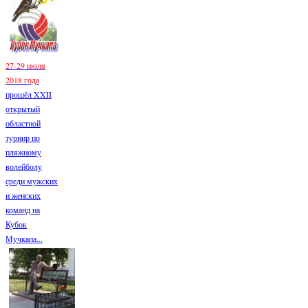
27-29 июля
2018 года
прошёл XXII
открытый
областной
турнир по
пляжному
волейболу
среди мужских
и женских
команд на
Кубок
Мучкапа...