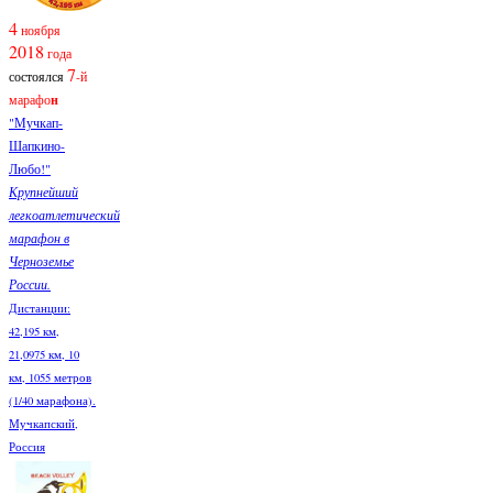
4
ноября
2018
года
7
состоялся
-й
марафо
н
"Мучкап-
Шапкино-
Любо!"
Крупнейший
легкоатлетический
марафон в
Черноземье
России.
Дистанции:
42,195 км,
21,0975 км, 10
км, 1055 метров
(1/40 марафона).
Мучкапский,
Россия