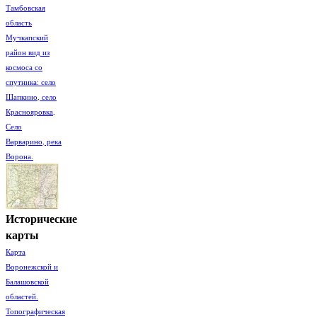
Тамбовская
область
Мучкапский
район вид из
космоса со
спутника: село
Шапкино, село
Краснояровка,
Село
Варварино, река
Ворона.
Исторические
карты
Карта
Воронежской и
Балашовской
областей.
Топографическая