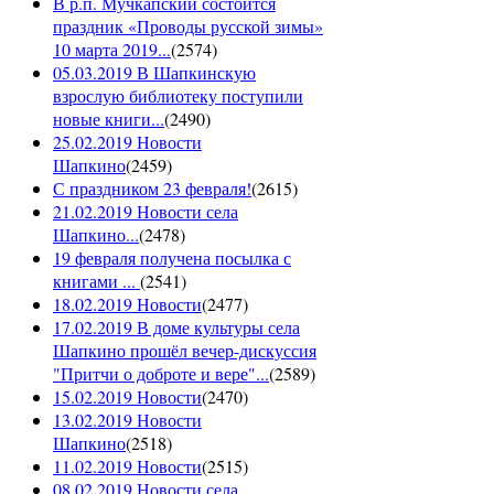
В р.п. Мучкапский состоится
праздник «Проводы русской зимы»
10 марта 2019...
(
2574
)
05.03.2019 В Шапкинскую
взрослую библиотеку поступили
новые книги...
(
2490
)
25.02.2019 Новости
Шапкино
(
2459
)
С праздником 23 февраля!
(
2615
)
21.02.2019 Новости села
Шапкино...
(
2478
)
19 февраля получена посылка с
книгами ...
(
2541
)
18.02.2019 Новости
(
2477
)
17.02.2019 В доме культуры села
Шапкино прошёл вечер-дискуссия
"Притчи о доброте и вере"...
(
2589
)
15.02.2019 Новости
(
2470
)
13.02.2019 Новости
Шапкино
(
2518
)
11.02.2019 Новости
(
2515
)
08.02.2019 Новости села