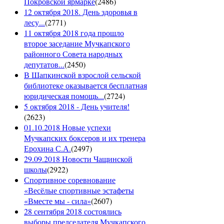
Покровской ярмарке
(
2486
)
12 октября 2018. День здоровья в
лесу...
(
2771
)
11 октября 2018 года прошло
второе заседание Мучкапского
районного Совета народных
депутатов...
(
2450
)
В Шапкинской взрослой сельской
библиотеке оказывается бесплатная
юридическая помощь...
(
2724
)
5 октября 2018 - День учителя!
(
2623
)
01.10.2018 Новые успехи
Мучкапских боксеров и их тренера
Ерохина С.А.
(
2497
)
29.09.2018 Новости Чащинской
школы
(
2922
)
Спортивное соревнование
«Весёлые спортивные эстафеты
«Вместе мы - сила»
(
2607
)
28 сентября 2018 состоялись
выборы председателя Мучкапского