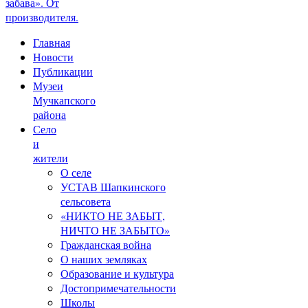
забава». От
производителя.
Главная
Новости
Публикации
Музеи
Мучкапского
района
Село
и
жители
О селе
УСТАВ Шапкинского
сельсовета
«НИКТО НЕ ЗАБЫТ,
НИЧТО НЕ ЗАБЫТО»
Гражданская война
О наших земляках
Образование и культура
Достопримечательности
Школы