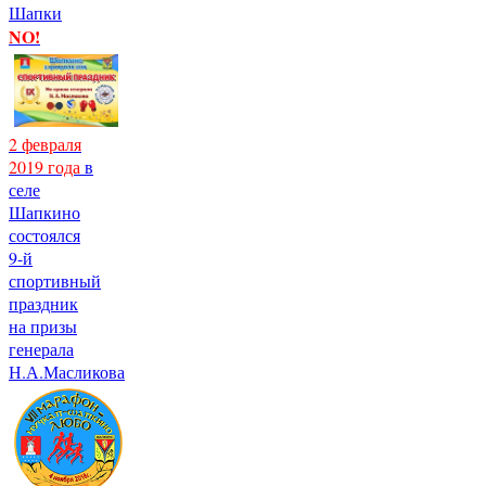
Шапки
NO!
2 февраля
2019 года
в
селе
Шапкино
состоялся
9-й
спортивный
праздник
на призы
генерала
Н.А.Масликова