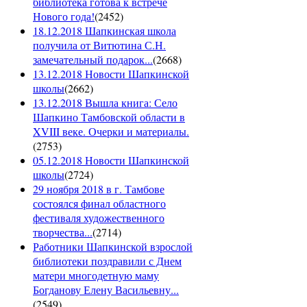
библиотека готова к встрече
Нового года!
(
2452
)
18.12.2018 Шапкинская школа
получила от Витютина С.Н.
замечательный подарок...
(
2668
)
13.12.2018 Новости Шапкинской
школы
(
2662
)
13.12.2018 Вышла книга: Село
Шапкино Тамбовской области в
XVIII веке. Очерки и материалы.
(
2753
)
05.12.2018 Новости Шапкинской
школы
(
2724
)
29 ноября 2018 в г. Тамбове
состоялся финал областного
фестиваля художественного
творчества...
(
2714
)
Работники Шапкинской взрослой
библиотеки поздравили с Днем
матери многодетную маму
Богданову Елену Васильевну...
(
2549
)