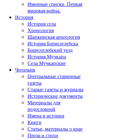
Именные списки. Первая
мировая война.
История
История села
Хронология
Шапкинская археология
История Борисоглебска
Борисоглебский уезд
История Мучкапа
Села Мучкапские
Читальня
Центральные старинные
газеты
Старые газеты и журналы
Исторические документы
Материалы для
родословной
Имена в истории
Книги
Статьи, материалы о крае
Проза и стихи