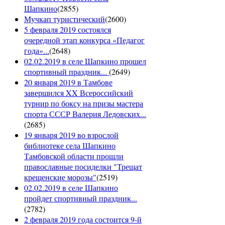
Шапкино
(
2855
)
Мучкап туристический
(
2600
)
5 февраля 2019 состоялся
очередной этап конкурса «Педагог
года»...
(
2648
)
02.02.2019 в селе Шапкино прошел
спортивный праздник...
(
2649
)
20 января 2019 в Тамбове
завершился XX Всероссийский
турнир по боксу на призы мастера
спорта СССР Валерия Ледовских...
(
2685
)
19 января 2019 во взрослой
библиотеке села Шапкино
Тамбовской области прошли
православные посиделки "Трещат
крещенские морозы"
(
2519
)
02.02.2019 в селе Шапкино
пройдет спортивный праздник...
(
2782
)
2 февраля 2019 года состоится 9-й