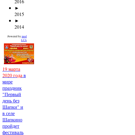
2016
►
2015
►
2014
Powered by
mod
LCA
19 марта
2020 года
в
мире
праздник
"Первый
день без
Шапки" и
в селе
Шапкино
пройдет
фестиваль