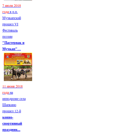
7 июля 2018
года
в р.п.
Мучкапский
прошел VI
Фестиваль
поэзии
"Пастернак и
Мучкап"
....
11 июня 2018
года
на
ипподроме села
Шапкино
прошел 12-й
конно-
спортивный
праздник...