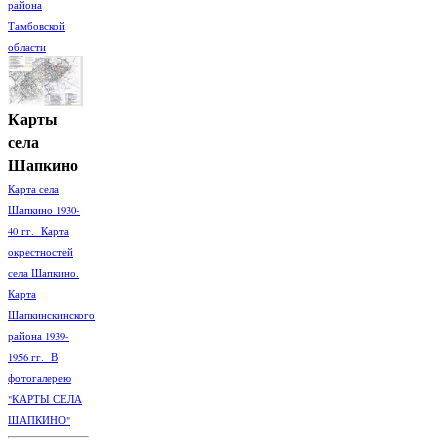
района
Тамбовской
области
Карты
села
Шапкино
Карта села
Шапкино 1930-
40 гг. Карта
окрестностей
села Шапкино.
Карта
Шапкинскинского
района 1939-
1956 гг. В
фотогалерею
"КАРТЫ СЕЛА
ШАПКИНО"