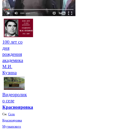
100 лет со
дня
рождения
академика
М.И.
Кузина
Видеоролик
о селе
Краснояровка
См.
Село
Краснояровка
Мучкапского