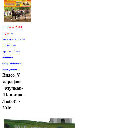
11 июня 2018
года
на
ипподроме села
Шапкино
прошел 12-й
конно-
спортивный
праздник...
Видео. V
марафон
"Мучкап-
Шапкино-
Любо!" -
2016.