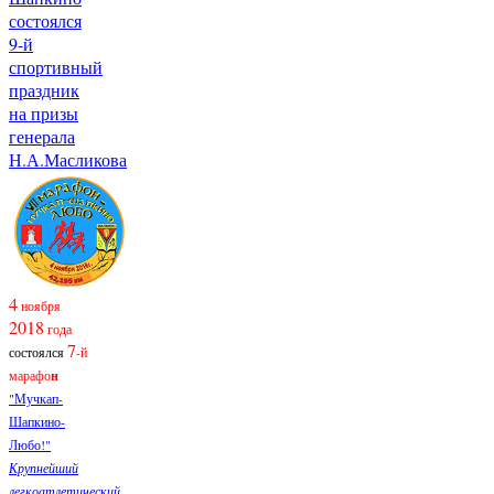
состоялся
9-й
спортивный
праздник
на призы
генерала
Н.А.Масликова
4
ноября
2018
года
7
состоялся
-й
марафо
н
"Мучкап-
Шапкино-
Любо!"
Крупнейший
легкоатлетический