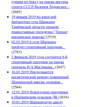
турнир по боксу на призы мастера
спорта СССР Валерия Ледовских...
(
2685
)
19 января 2019 во взрослой
библиотеке села Шапкино
Тамбовской области прошли
православные посиделки "Трещат
крещенские морозы"
(
2519
)
02.02.2019 в селе Шапкино
пройдет спортивный праздник...
(
2783
)
2 февраля 2019 года состоится 9-й
спортивный праздник на призы
генерала Н.А.Масликова...
(
2647
)
16.01.2019 Продолжается
косметический ремонт помещений
Шапкинской школы здоровья...
(
2564
)
12.01.2019 Новогодние праздники
в Шапкинском сельском ДК
(
2634
)
10.01.2019 Шапкинскую школу
здоровья посетило сотни человек...