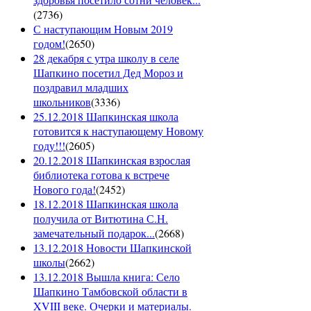
(
2736
)
С наступающим Новым 2019
годом!
(
2650
)
28 декабря с утра школу в селе
Шапкино посетил Дед Мороз и
поздравил младших
школьников
(
3336
)
25.12.2018 Шапкинская школа
готовится к наступающему Новому
году!!!
(
2605
)
20.12.2018 Шапкинская взрослая
библиотека готова к встрече
Нового года!
(
2452
)
18.12.2018 Шапкинская школа
получила от Витютина С.Н.
замечательный подарок...
(
2668
)
13.12.2018 Новости Шапкинской
школы
(
2662
)
13.12.2018 Вышла книга: Село
Шапкино Тамбовской области в
XVIII веке. Очерки и материалы.