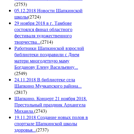
(
2753
)
05.12.2018 Новости Шапкинской
школы
(
2724
)
29 ноября 2018 в г. Тамбове
состоялся финал областного
фестиваля художественного
творчества...
(
2714
)
Работники Шапкинской взрослой
библиотеки поздравили с Днем
матери многодетную маму
Богданову Елену Васильевну...
(
2549
)
24.11.2018 В библиотеке села
Шапкино Мучкапского района...
(
2817
)
Шапкино. Концерт 21 ноября 2018.
Престольный праздник Архангела
Михаила.
(
2743
)
19.11.2018 Создание новых полов в
спортзале Шапкинской школы
здоровья...
(
2737
)