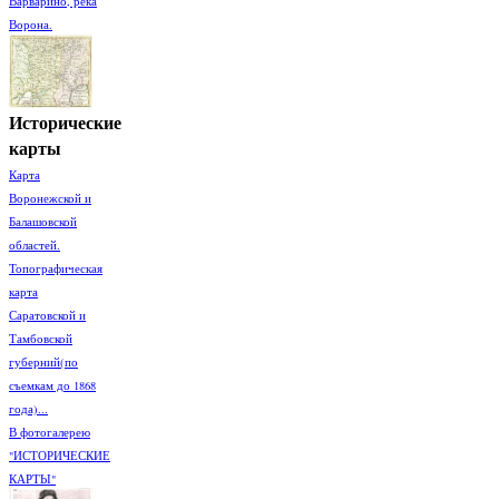
Варварино, река
Ворона.
Исторические
карты
Карта
Воронежской и
Балашовской
областей.
Топографическая
карта
Саратовской и
Тамбовской
губерний(по
съемкам до 1868
года)...
В фотогалерею
"ИСТОРИЧЕСКИЕ
КАРТЫ"