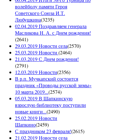
волейболу памяти Героя
Советского Союза И.Т.
Любушкина
(
3235
)
02.04.2019 Поздравляем генерала
Масликова Н. А. с Днем рождения!
(
2641
)
29.03.2019 Новости села
(
2570
)
25.03.2019 Новости
(
2464
)
21.03.2019 С Днем рождения!
(
2791
)
12.03.2019 Новости
(
2356
)
В р.п. Мучкапский состоится
праздник «Проводы русской зимы»
10 марта 2019...
(
2574
)
05.03.2019 В Шапкинскую
взрослую библиотеку поступили
новые книги...
(
2490
)
25.02.2019 Новости
Шапкино
(
2459
)
С праздником 23 февраля!
(
2615
)
21.02.2019 Новости села