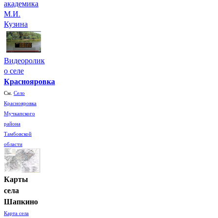
академика
М.И.
Кузина
Видеоролик
о селе
Краснояровка
См.
Село
Краснояровка
Мучкапского
района
Тамбовской
области
Карты
села
Шапкино
Карта села