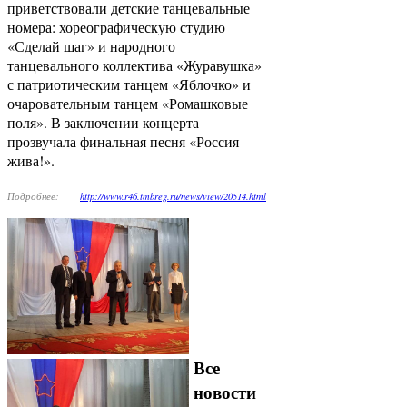
приветствовали детские танцевальные
номера: хореографическую студию
«Сделай шаг» и народного
танцевального коллектива «Журавушка»
с патриотическим танцем «Яблочко» и
очаровательным танцем «Ромашковые
поля». В заключении концерта
прозвучала финальная песня «Россия
жива!».
Подробнее:
http://www.r46.tmbreg.ru/news/view/20514.html
Все
новости