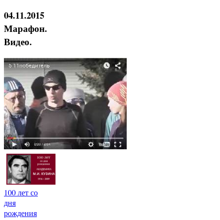
04.11.2015
Марафон.
Видео.
100 лет со
дня
рождения