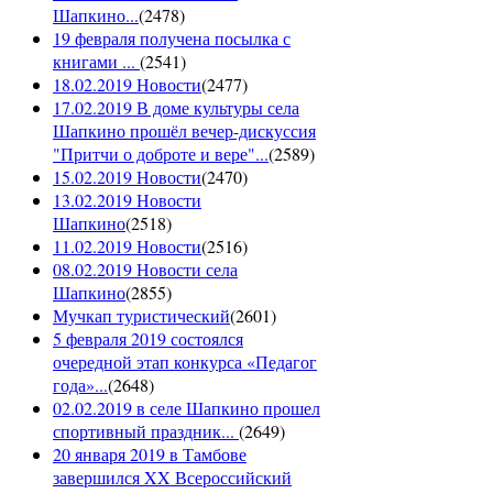
Шапкино...
(
2478
)
19 февраля получена посылка с
книгами ...
(
2541
)
18.02.2019 Новости
(
2477
)
17.02.2019 В доме культуры села
Шапкино прошёл вечер-дискуссия
"Притчи о доброте и вере"...
(
2589
)
15.02.2019 Новости
(
2470
)
13.02.2019 Новости
Шапкино
(
2518
)
11.02.2019 Новости
(
2516
)
08.02.2019 Новости села
Шапкино
(
2855
)
Мучкап туристический
(
2601
)
5 февраля 2019 состоялся
очередной этап конкурса «Педагог
года»...
(
2648
)
02.02.2019 в селе Шапкино прошел
спортивный праздник...
(
2649
)
20 января 2019 в Тамбове
завершился XX Всероссийский