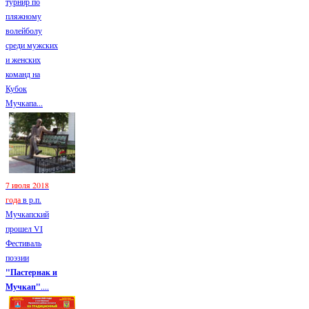
турнир по
пляжному
волейболу
среди мужских
и женских
команд на
Кубок
Мучкапа...
7 июля 2018
года
в р.п.
Мучкапский
прошел VI
Фестиваль
поэзии
"Пастернак и
Мучкап"
....