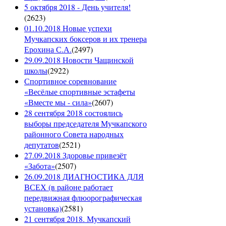
5 октября 2018 - День учителя!
(
2623
)
01.10.2018 Новые успехи
Мучкапских боксеров и их тренера
Ерохина С.А.
(
2497
)
29.09.2018 Новости Чащинской
школы
(
2922
)
Спортивное соревнование
«Весёлые спортивные эстафеты
«Вместе мы - сила»
(
2607
)
28 сентября 2018 состоялись
выборы председателя Мучкапского
районного Совета народных
депутатов
(
2521
)
27.09.2018 Здоровье привезёт
«Забота»
(
2507
)
26.09.2018 ДИАГНОСТИКА ДЛЯ
ВСЕХ (в районе работает
передвижная флюорографическая
установка)
(
2581
)
21 сентября 2018. Мучкапский