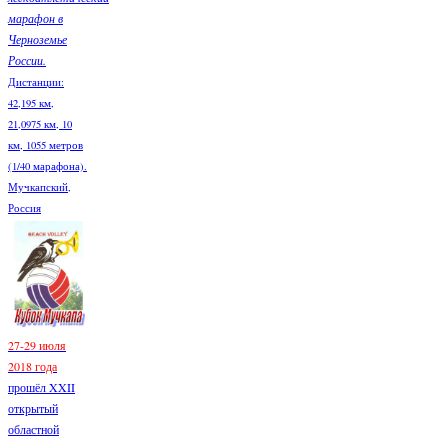
марафон в
Черноземье
России.
Дистанции:
42,195 км,
21,0975 км, 10
км, 1055 метров
(1/40 марафона).
Мучкапский,
Россия
27-29 июля
2018 года
прошёл XXII
открытый
областной