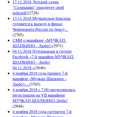
17.11.2018 Детский садик
"Солнышко" празднует свой
юбилей!
(
2728
)
13.11.2018 Мучкапские боксеры
готовятся к выходу в финал
Чемпионата России по боксу...
(
2705
)
СМИ о марафоне «МУЧКАП-
ШАПКИНО - Любо!»
(
2971
)
04.11.2018 Публикации в группе
Facebook «7-й марафон МУЧКАП-
ШАПКИНО - Любо!
04.11.2018.»
(
2646
)
4 ноября 2018 года прошел 7-й
марафон «Мучкап-Шапкино –
Любо!»...
(
3765
)
4 ноября 2018 с 7:00 продолжилась
регистрация на VII марафоне
МУЧКАП-ШАПКИНО-Любо!
(
2848
)
4 ноября 2018 года состоится 7-й
марафон «Мучкап-Шапкино –