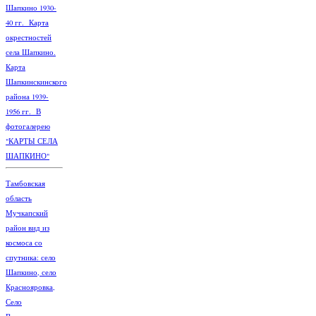
Шапкино 1930-
40 гг. Карта
окрестностей
села Шапкино.
Карта
Шапкинскинского
района 1939-
1956 гг. В
фотогалерею
"КАРТЫ СЕЛА
ШАПКИНО"
Тамбовская
область
Мучкапский
район вид из
космоса со
спутника: село
Шапкино, село
Краснояровка,
Село