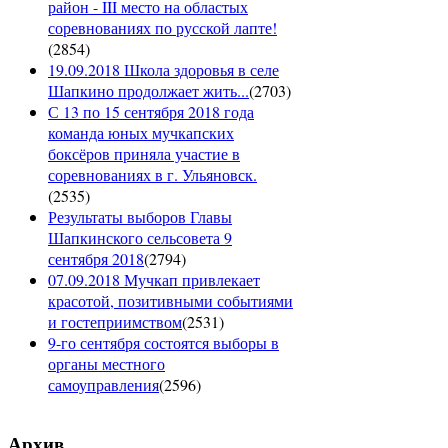
район - III место на областых
соревнованиях по русской лапте!
(
2854
)
19.09.2018 Школа здоровья в селе
Шапкино продолжает жить...
(
2703
)
С 13 по 15 сентября 2018 года
команда юных мучкапских
боксёров приняла участие в
соревнованиях в г. Ульяновск.
(
2535
)
Результаты выборов Главы
Шапкинского сельсовета 9
сентября 2018
(
2794
)
07.09.2018 Мучкап привлекает
красотой, позитивными событиями
и гостеприимством
(
2531
)
9-го сентября состоятся выборы в
органы местного
самоуправления
(
2596
)
Архив