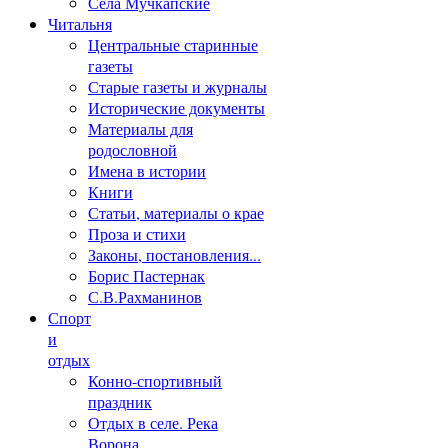
Села Мучкапские
Читальня
Центральные старинные
газеты
Старые газеты и журналы
Исторические документы
Материалы для
родословной
Имена в истории
Книги
Статьи, материалы о крае
Проза и стихи
Законы, постановления...
Борис Пастернак
С.В.Рахманинов
Спорт
и
отдых
Конно-спортивный
праздник
Отдых в селе. Река
Ворона.