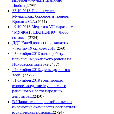
Любо!»
(
2793
)
28.10.2018 Новый успех
Мучкапских боксеров и тренера
Ерохина С.А.
(
2641
)
19.10.2018 Медали к VII марафону
"МУЧКАП-ШАПКИНО - Любо!"
готовы...
(
2784
)
ДДТ Калейдоскоп приглашает к
участию 19 октября 2018
(
2560
)
13 октября 2018 начал работу
павильон Мучкапского района на
Покровской ярмарке
(
2487
)
12 октября 2018. День здоровья в
лесу...
(
2772
)
11 октября 2018 года прошло
второе заседание Мучкапского
районного Совета народных
депутатов...
(
2450
)
В Шапкинской взрослой сельской
библиотеке оказывается бесплатная
юридическая помощь...
(
2724
)