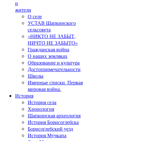
и
жители
О селе
УСТАВ Шапкинского
сельсовета
«НИКТО НЕ ЗАБЫТ,
НИЧТО НЕ ЗАБЫТО»
Гражданская война
О наших земляках
Образование и культура
Достопримечательности
Школы
Именные списки. Первая
мировая война.
История
История села
Хронология
Шапкинская археология
История Борисоглебска
Борисоглебский уезд
История Мучкапа