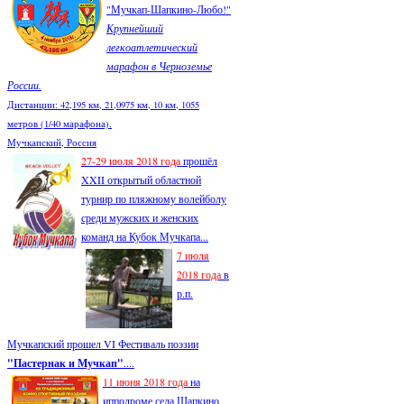
"Мучкап-Шапкино-Любо!"
Крупнейший
легкоатлетический
марафон в Черноземье
России.
Дистанции: 42,195 км, 21,0975 км, 10 км, 1055
метров (1/40 марафона).
Мучкапский, Россия
27-29 июля 2018 года
прошёл
XXII открытый областной
турнир по пляжному волейболу
среди мужских и женских
команд на Кубок Мучкапа...
7 июля
2018 года
в
р.п.
Мучкапский прошел VI Фестиваль поэзии
"Пастернак и Мучкап"
....
11 июня 2018 года
на
ипподроме села Шапкино