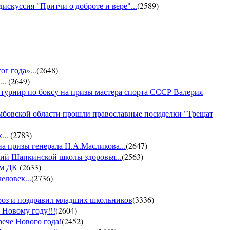
искуссия "Притчи о доброте и вере"...
(
2589
)
г года»...
(
2648
)
...
(
2649
)
 турнир по боксу на призы мастера спорта СССР Валерия
амбовской области прошли православные посиделки "Трещат
...
(
2783
)
на призы генерала Н.А.Масликова...
(
2647
)
ий Шапкинской школы здоровья...
(
2563
)
ом ДК
(
2633
)
еловек...
(
2736
)
ороз и поздравил младших школьников
(
3336
)
 Новому году!!!
(
2604
)
рече Нового года!
(
2452
)