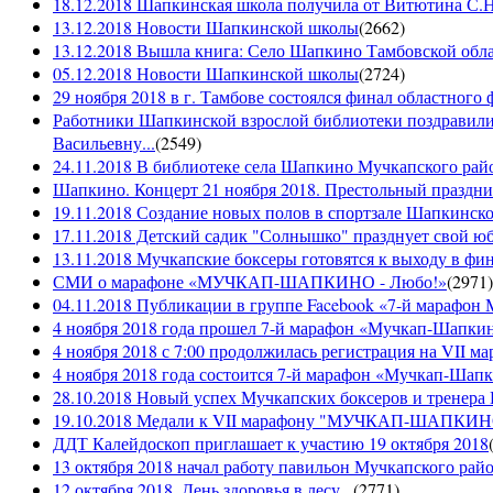
18.12.2018 Шапкинская школа получила от Витютина С.Н.
13.12.2018 Новости Шапкинской школы
(
2662
)
13.12.2018 Вышла книга: Село Шапкино Тамбовской облас
05.12.2018 Новости Шапкинской школы
(
2724
)
29 ноября 2018 в г. Тамбове состоялся финал областного 
Работники Шапкинской взрослой библиотеки поздравили
Васильевну...
(
2549
)
24.11.2018 В библиотеке села Шапкино Мучкапского райо
Шапкино. Концерт 21 ноября 2018. Престольный праздн
19.11.2018 Создание новых полов в спортзале Шапкинско
17.11.2018 Детский садик "Солнышко" празднует свой ю
13.11.2018 Мучкапские боксеры готовятся к выходу в фин
СМИ о марафоне «МУЧКАП-ШАПКИНО - Любо!»
(
2971
)
04.11.2018 Публикации в группе Facebook «7-й мараф
4 ноября 2018 года прошел 7-й марафон «Мучкап-Шапкин
4 ноября 2018 с 7:00 продолжилась регистрация на 
4 ноября 2018 года состоится 7-й марафон «Мучкап-Шап
28.10.2018 Новый успех Мучкапских боксеров и тренера
19.10.2018 Медали к VII марафону "МУЧКАП-ШАПКИНО 
ДДТ Калейдоскоп приглашает к участию 19 октября 2018
13 октября 2018 начал работу павильон Мучкапского рай
12 октября 2018. День здоровья в лесу...
(
2771
)