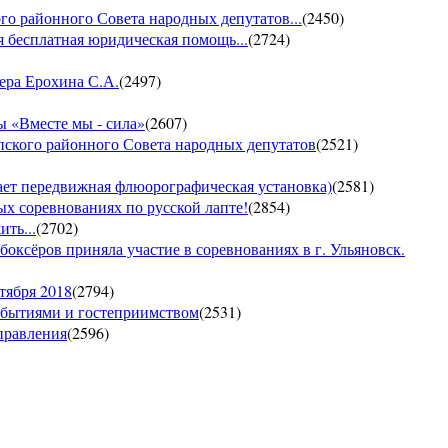
го районного Совета народных депутатов...
(
2450
)
 бесплатная юридическая помощь...
(
2724
)
ера Ерохина С.А.
(
2497
)
 «Вместе мы - сила»
(
2607
)
пского районного Совета народных депутатов
(
2521
)
т передвижная флюорографическая установка)
(
2581
)
тых соревнованиях по русской лапте!
(
2854
)
ть...
(
2702
)
боксёров приняла участие в соревнованиях в г. Ульяновск.
тября 2018
(
2794
)
обытиями и гостеприимством
(
2531
)
управления
(
2596
)