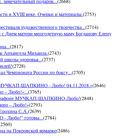
 замечательный подарок...
(
2668
)
ти в XVIII веке. Очерки и материалы.
(
2753
)
фестиваля художественного творчества...
(
2714
)
 с Днем матери многодетную маму Богданову Елену
на...
(
2817
)
ик Архангела Михаила.
(
2743
)
й школы здоровья...
(
2737
)
билей!
(
2728
)
ал Чемпионата России по боксу...
(
2705
)
он МУЧКАП-ШАПКИНО - Любо! 04.11.2018.»
(
2646
)
о – Любо!»...
(
3765
)
VII марафоне МУЧКАП-ШАПКИНО-Любо!
(
2848
)
кино – Любо!»
(
2793
)
 Ерохина С.А.
(
2639
)
- Любо!" готовы...
(
2784
)
(
2560
)
она на Покровской ярмарке
(
2486
)