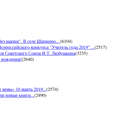
без шапки". В селе Шапкино...
(
6104
)
сероссийского конкурса "Учитель года 2019" ...
(
2517
)
роя Советского Союза И.Т. Любушкина
(
3235
)
м рождения!
(
2640
)
зимы» 10 марта 2019...
(
2574
)
и новые книги...
(
2490
)