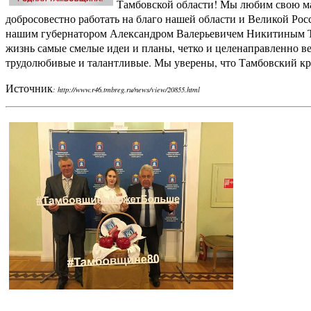
Тамбовской области! Мы любим свою ма
добросовестно работать на благо нашей области и Великой Рос
нашим губернатором Александром Валерьевичем Никитиным Та
жизнь самые смелые идеи и планы, четко и целенаправленно в
трудолюбивые и талантливые. Мы уверены, что Тамбовский кра
Источник
:
http://www.r46.tmbreg.ru/news/view/20855.html