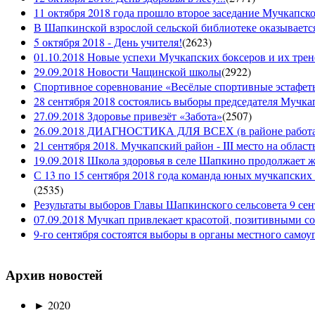
11 октября 2018 года прошло второе заседание Мучкапско
В Шапкинской взрослой сельской библиотеке оказывается
5 октября 2018 - День учителя!
(
2623
)
01.10.2018 Новые успехи Мучкапских боксеров и их трен
29.09.2018 Новости Чащинской школы
(
2922
)
Спортивное соревнование «Весёлые спортивные эстафеты
28 сентября 2018 состоялись выборы председателя Мучка
27.09.2018 Здоровье привезёт «Забота»
(
2507
)
26.09.2018 ДИАГНОСТИКА ДЛЯ ВСЕХ (в районе работае
21 сентября 2018. Мучкапский район - III место на облас
19.09.2018 Школа здоровья в селе Шапкино продолжает жи
С 13 по 15 сентября 2018 года команда юных мучкапских 
(
2535
)
Результаты выборов Главы Шапкинского сельсовета 9 сен
07.09.2018 Мучкап привлекает красотой, позитивными с
9-го сентября состоятся выборы в органы местного само
Архив новостей
►
2020