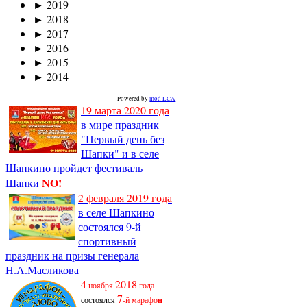
►
2019
►
2018
►
2017
►
2016
►
2015
►
2014
Powered by
mod LCA
19 марта 2020 года
в мире праздник
"Первый день без
Шапки" и в селе
Шапкино пройдет фестиваль
NO!
Шапки
2 февраля 2019 года
в селе Шапкино
состоялся 9-й
спортивный
праздник на призы генерала
Н.А.Масликова
4
2018
ноября
года
7
состоялся
-й марафо
н