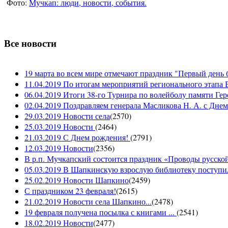
Фото:
Мучкап: люди, новости, события.
Все новости
19 марта во всем мире отмечают праздник "Первый день 
11.04.2019 По итогам мероприятий регионального этапа В
06.04.2019 Итоги 38-го Турнира по волейболу памяти Ге
02.04.2019 Поздравляем генерала Масликова Н. А. с Дне
29.03.2019 Новости села
(
2570
)
25.03.2019 Новости
(
2464
)
21.03.2019 С Днем рождения!
(
2791
)
12.03.2019 Новости
(
2356
)
В р.п. Мучкапский состоится праздник «Проводы русской 
05.03.2019 В Шапкинскую взрослую библиотеку поступил
25.02.2019 Новости Шапкино
(
2459
)
С праздником 23 февраля!
(
2615
)
21.02.2019 Новости села Шапкино...
(
2478
)
19 февраля получена посылка с книгами ...
(
2541
)
18.02.2019 Новости
(
2477
)