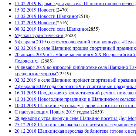
17.02.2019 В доме культуры села Шапкино прошёл вечер-д
15.02.2019 Новости
(
2470
)
13.02.2019 Новости Шапкино
(
2518
)
11.02.2019 Новости
(
2516
)
08.02.2019 Новости села Шапкино
(
2855
)
Мучкап туристический
(
2600
)
5 февраля 2019 состоялся очередной этап конкурса «Педаго
02.02.2019 в селе Шапкино прошел спортивный праздник
20 января 2019 в Тамбове завершился XX Всероссийский
Ледовских...
(
2685
)
19 января 2019 во взрослой библиотеке села Шапкино Т
крещенские морозы"
(
2519
)
02.02.2019 в селе Шапкино пройдет спортивный праздник
2 февраля 2019 года состоится 9-й спортивный праздник 
16.01.2019 Продолжается косметический ремонт помещен
12.01.2019 Новогодние праздники в Шапкинском сельск
10.01.2019 Шапкинскую школу здоровья посетило сотни ч
С наступающим Новым 2019 годом!
(
2650
)
28 декабря с утра школу в селе Шапкино посетил Дед М
25.12.2018 Шапкинская школа готовится к наступающему
20.12.2018 Шапкинская взрослая библиотека готова к вст