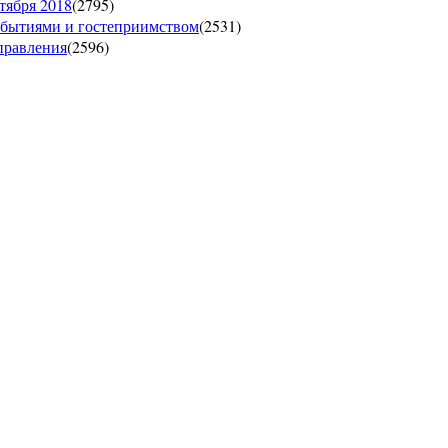
тября 2018
(
2795
)
обытиями и гостеприимством
(
2531
)
управления
(
2596
)