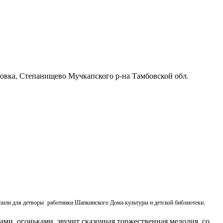
ровка, Степанищево Мучкапского р-на Тамбовской обл.
троили для детворы работники Шапкинского Дома культуры и детской библиотеки.
и, огоньками, звучит сказочная торжественная мелодия, со