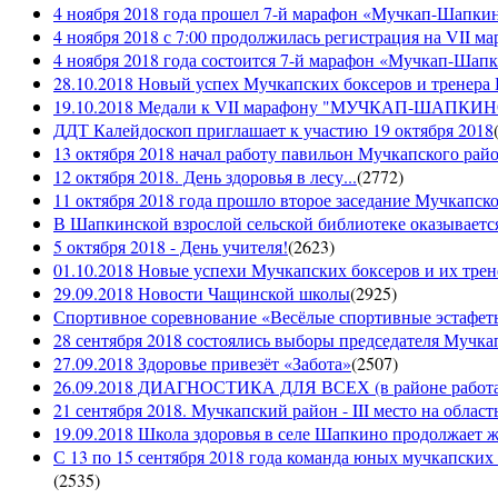
4 ноября 2018 года прошел 7-й марафон «Мучкап-Шапкин
4 ноября 2018 с 7:00 продолжилась регистрация на 
4 ноября 2018 года состоится 7-й марафон «Мучкап-Шап
28.10.2018 Новый успех Мучкапских боксеров и тренера
19.10.2018 Медали к VII марафону "МУЧКАП-ШАПКИНО 
ДДТ Калейдоскоп приглашает к участию 19 октября 2018
13 октября 2018 начал работу павильон Мучкапского рай
12 октября 2018. День здоровья в лесу...
(
2772
)
11 октября 2018 года прошло второе заседание Мучкапско
В Шапкинской взрослой сельской библиотеке оказывается
5 октября 2018 - День учителя!
(
2623
)
01.10.2018 Новые успехи Мучкапских боксеров и их трен
29.09.2018 Новости Чащинской школы
(
2925
)
Спортивное соревнование «Весёлые спортивные эстафеты
28 сентября 2018 состоялись выборы председателя Мучка
27.09.2018 Здоровье привезёт «Забота»
(
2507
)
26.09.2018 ДИАГНОСТИКА ДЛЯ ВСЕХ (в районе работае
21 сентября 2018. Мучкапский район - III место на облас
19.09.2018 Школа здоровья в селе Шапкино продолжает жи
С 13 по 15 сентября 2018 года команда юных мучкапских 
(
2535
)