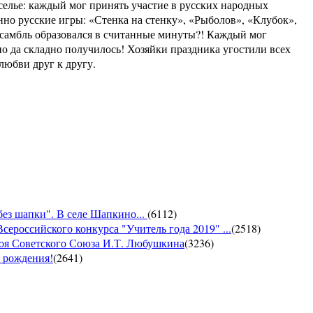
селье: каждый мог принять участие в русских народных
нно русские игры: «Стенка на стенку», «Рыболов», «Клубок»,
ансамбль образовался в считанные минуты?! Каждый мог
но да складно получилось! Хозяйки праздника угостили всех
и любви друг к другу.
без шапки". В селе Шапкино...
(
6112
)
сероссийского конкурса "Учитель года 2019" ...
(
2518
)
роя Советского Союза И.Т. Любушкина
(
3236
)
м рождения!
(
2641
)