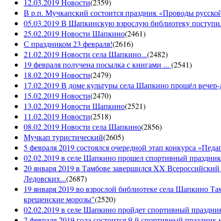
12.03.2019 Новости
(
2359
)
В р.п. Мучкапский состоится праздник «Проводы русской 
05.03.2019 В Шапкинскую взрослую библиотеку поступил
25.02.2019 Новости Шапкино
(
2461
)
С праздником 23 февраля!
(
2616
)
21.02.2019 Новости села Шапкино...
(
2482
)
19 февраля получена посылка с книгами ...
(
2541
)
18.02.2019 Новости
(
2479
)
17.02.2019 В доме культуры села Шапкино прошёл вечер-д
15.02.2019 Новости
(
2470
)
13.02.2019 Новости Шапкино
(
2521
)
11.02.2019 Новости
(
2518
)
08.02.2019 Новости села Шапкино
(
2856
)
Мучкап туристический
(
2605
)
5 февраля 2019 состоялся очередной этап конкурса «Педаго
02.02.2019 в селе Шапкино прошел спортивный праздник
20 января 2019 в Тамбове завершился XX Всероссийский
Ледовских...
(
2687
)
19 января 2019 во взрослой библиотеке села Шапкино Т
крещенские морозы"
(
2520
)
02.02.2019 в селе Шапкино пройдет спортивный праздник
2 февраля 2019 года состоится 9-й спортивный праздник 