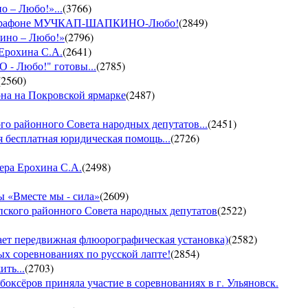
о – Любо!»...
(
3766
)
VII марафоне МУЧКАП-ШАПКИНО-Любо!
(
2849
)
кино – Любо!»
(
2796
)
 Ерохина С.А.
(
2641
)
- Любо!" готовы...
(
2785
)
(
2560
)
она на Покровской ярмарке
(
2487
)
го районного Совета народных депутатов...
(
2451
)
 бесплатная юридическая помощь...
(
2726
)
ера Ерохина С.А.
(
2498
)
 «Вместе мы - сила»
(
2609
)
пского районного Совета народных депутатов
(
2522
)
т передвижная флюорографическая установка)
(
2582
)
тых соревнованиях по русской лапте!
(
2854
)
ть...
(
2703
)
боксёров приняла участие в соревнованиях в г. Ульяновск.