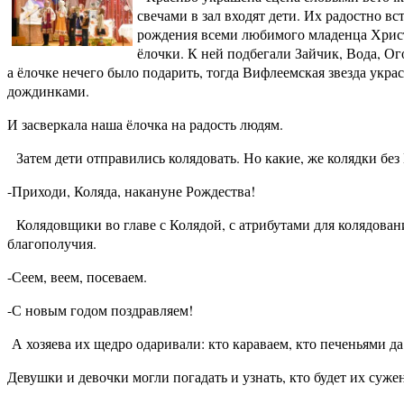
свечами в зал входят дети. Их радостно в
рождения всеми любимого младенца Христа
ёлочки. К ней подбегали Зайчик, Вода, Ог
а ёлочке нечего было подарить, тогда Вифлеемская звезда укра
дождинками.
И засверкала наша ёлочка на радость людям.
Затем дети отправились колядовать. Но какие, же колядки без
-Приходи, Коляда, накануне Рождества!
Колядовщики во главе с Колядой, с атрибутами для колядован
благополучия.
-Сеем, веем, посеваем.
-С новым годом поздравляем!
А хозяева их щедро одаривали: кто караваем, кто печеньями 
Девушки и девочки могли погадать и узнать, кто будет их суже