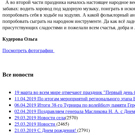
А во второй части праздника началось настоящее народное ве
забавах: водить хоровод под задорную музыку, поиграть в иско
попробовать себя в ходьбе на ходулях. А какой фольклорный 
попробовать сыграть на народном инструменте. Да как всё лад
присутствующих сладостями и пожелали всем счастья, добра 
Кудерова Ольга
Посмотреть фотографии
Все новости
19 марта во всем мире отмечают праздник "Первый день 
11.04.2019 По итогам мероприятий регионального этапа В
06.04.2019 Итоги 38-го Турнира по волейболу памяти Ге
02.04.2019 Поздравляем генерала Масликова Н. А. с Дне
29.03.2019 Новости села
(
2570
)
25.03.2019 Новости
(
2465
)
21.03.2019 С Днем рождения!
(
2791
)