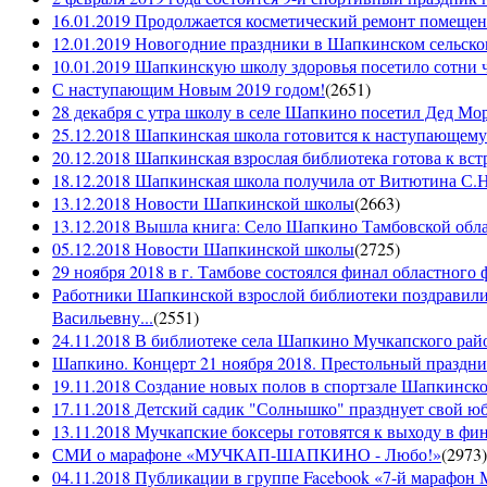
16.01.2019 Продолжается косметический ремонт помещен
12.01.2019 Новогодние праздники в Шапкинском сельск
10.01.2019 Шапкинскую школу здоровья посетило сотни ч
С наступающим Новым 2019 годом!
(
2651
)
28 декабря с утра школу в селе Шапкино посетил Дед М
25.12.2018 Шапкинская школа готовится к наступающему
20.12.2018 Шапкинская взрослая библиотека готова к вст
18.12.2018 Шапкинская школа получила от Витютина С.Н.
13.12.2018 Новости Шапкинской школы
(
2663
)
13.12.2018 Вышла книга: Село Шапкино Тамбовской облас
05.12.2018 Новости Шапкинской школы
(
2725
)
29 ноября 2018 в г. Тамбове состоялся финал областного 
Работники Шапкинской взрослой библиотеки поздравили
Васильевну...
(
2551
)
24.11.2018 В библиотеке села Шапкино Мучкапского райо
Шапкино. Концерт 21 ноября 2018. Престольный праздн
19.11.2018 Создание новых полов в спортзале Шапкинско
17.11.2018 Детский садик "Солнышко" празднует свой ю
13.11.2018 Мучкапские боксеры готовятся к выходу в фин
СМИ о марафоне «МУЧКАП-ШАПКИНО - Любо!»
(
2973
)
04.11.2018 Публикации в группе Facebook «7-й мараф