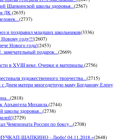
ий Шапкинской школы здоровья...
(
2567
)
ом ДК
(
2635
)
еловек...
(
2737
)
ороз и поздравил младших школьников
(
3336
)
 Новому году!!!
(
2607
)
рече Нового года!
(
2453
)
 замечательный подарок...
(
2669
)
ти в XVIII веке. Очерки и материалы.
(
2756
)
фестиваля художественного творчества...
(
2715
)
 с Днем матери многодетную маму Богданову Елену
на...
(
2818
)
ик Архангела Михаила.
(
2744
)
й школы здоровья...
(
2738
)
билей!
(
2729
)
ал Чемпионата России по боксу...
(
2708
)
он МУЧКАП-ШАПКИНО - Любо! 04.11.2018.»
(
2648
)