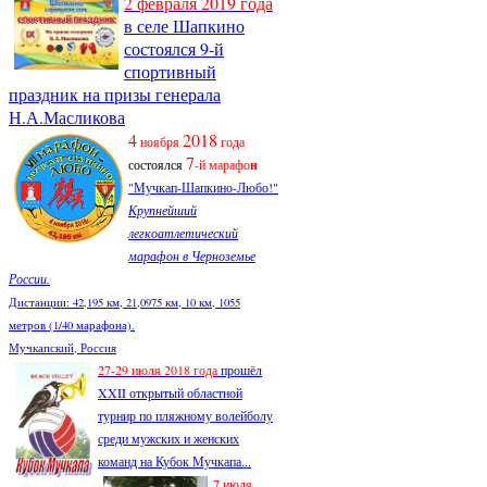
2 февраля 2019 года
в селе Шапкино
состоялся 9-й
спортивный
праздник на призы генерала
Н.А.Масликова
4
2018
ноября
года
7
состоялся
-й марафо
н
"Мучкап-Шапкино-Любо!"
Крупнейший
легкоатлетический
марафон в Черноземье
России.
Дистанции: 42,195 км, 21,0975 км, 10 км, 1055
метров (1/40 марафона).
Мучкапский, Россия
27-29 июля 2018 года
прошёл
XXII открытый областной
турнир по пляжному волейболу
среди мужских и женских
команд на Кубок Мучкапа...
7 июля