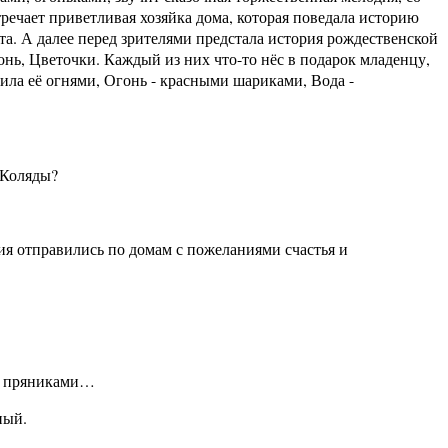
стречает приветливая хозяйка дома, которая поведала историю
. А далее перед зрителями предстала история рождественской
онь, Цветочки. Каждый из них что-то нёс в подарок младенцу,
сила её огнями, Огонь - красными шариками, Вода -
 Коляды?
ия отправились по домам с пожеланиями счастья и
да пряниками…
ный.