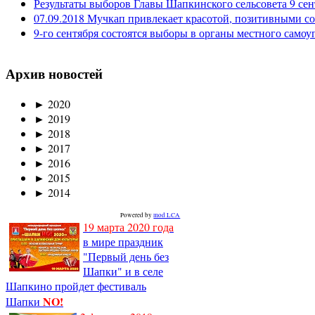
Результаты выборов Главы Шапкинского сельсовета 9 сен
07.09.2018 Мучкап привлекает красотой, позитивными с
9-го сентября состоятся выборы в органы местного само
Архив новостей
►
2020
►
2019
►
2018
►
2017
►
2016
►
2015
►
2014
Powered by
mod LCA
19 марта 2020 года
в мире праздник
"Первый день без
Шапки" и в селе
Шапкино пройдет фестиваль
NO!
Шапки