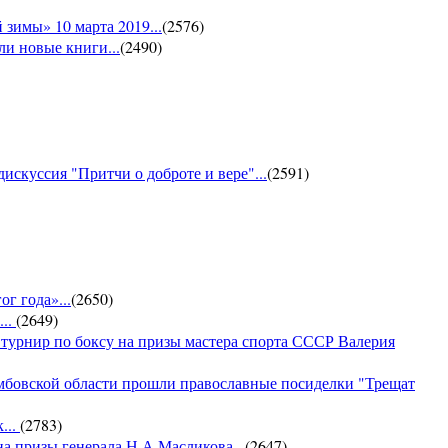
зимы» 10 марта 2019...
(
2576
)
и новые книги...
(
2490
)
искуссия "Притчи о доброте и вере"...
(
2591
)
г года»...
(
2650
)
...
(
2649
)
 турнир по боксу на призы мастера спорта СССР Валерия
амбовской области прошли православные посиделки "Трещат
...
(
2783
)
на призы генерала Н.А.Масликова...
(
2647
)