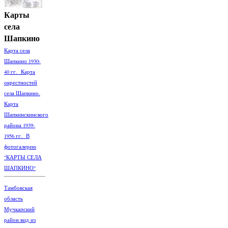
Карты
села
Шапкино
Карта села
Шапкино 1930-
40 гг. Карта
окрестностей
села Шапкино.
Карта
Шапкинскинского
района 1939-
1956 гг. В
фотогалерею
"КАРТЫ СЕЛА
ШАПКИНО"
Тамбовская
область
Мучкапский
район вид из