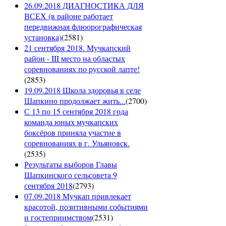
26.09.2018 ДИАГНОСТИКА ДЛЯ
ВСЕХ (в районе работает
передвижная флюорографическая
установка)
(
2581
)
21 сентября 2018. Мучкапский
район - III место на областых
соревнованиях по русской лапте!
(
2853
)
19.09.2018 Школа здоровья в селе
Шапкино продолжает жить...
(
2700
)
С 13 по 15 сентября 2018 года
команда юных мучкапских
боксёров приняла участие в
соревнованиях в г. Ульяновск.
(
2535
)
Результаты выборов Главы
Шапкинского сельсовета 9
сентября 2018
(
2793
)
07.09.2018 Мучкап привлекает
красотой, позитивными событиями
и гостеприимством
(
2531
)