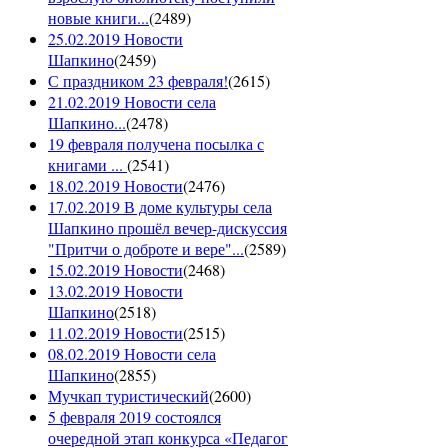
новые книги...
(
2489
)
25.02.2019 Новости
Шапкино
(
2459
)
С праздником 23 февраля!
(
2615
)
21.02.2019 Новости села
Шапкино...
(
2478
)
19 февраля получена посылка с
книгами ...
(
2541
)
18.02.2019 Новости
(
2476
)
17.02.2019 В доме культуры села
Шапкино прошёл вечер-дискуссия
"Притчи о доброте и вере"...
(
2589
)
15.02.2019 Новости
(
2468
)
13.02.2019 Новости
Шапкино
(
2518
)
11.02.2019 Новости
(
2515
)
08.02.2019 Новости села
Шапкино
(
2855
)
Мучкап туристический
(
2600
)
5 февраля 2019 состоялся
очередной этап конкурса «Педагог