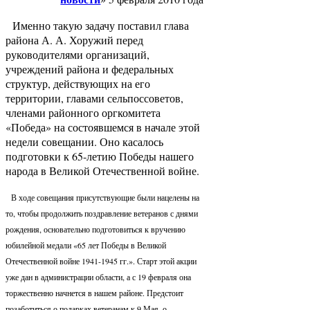
Именно такую задачу поставил глава
района А. А. Хоружий перед
руководителями организаций,
учреждений района и федеральных
структур, действующих на его
территории, главами сельпоссоветов,
членами районного оргкомитета
«Победа» на состоявшемся в начале этой
недели совещании. Оно касалось
подготовки к 65-летию Победы нашего
народа в Великой Отечественной войне.
В ходе совещания присутствующие были нацелены на
то, чтобы продолжить поздравление ветеранов с днями
рождения, основательно подготовиться к вручению
юбилейной медали «65 лет Победы в Великой
Отечественной войне 1941-1945 гг.». Старт этой акции
уже дан в администрации области, а с 19 февраля она
торжественно начнется в нашем районе. Предстоит
позаботиться о подарках ветеранам к 9 Мая, о