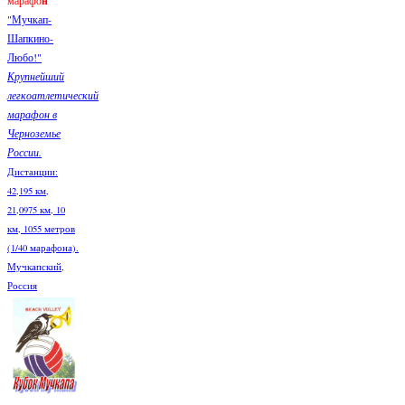
марафо
н
"Мучкап-
Шапкино-
Любо!"
Крупнейший
легкоатлетический
марафон в
Черноземье
России.
Дистанции:
42,195 км,
21,0975 км, 10
км, 1055 метров
(1/40 марафона).
Мучкапский,
Россия