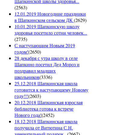
Шапкинской школы здоровья...
(
2563
)
12.01.2019 Новогодние праздники
в Шапкинском сельском ДК
(
2629
)
10.01.2019 Шапкинскую школу
здоровья посетило сотни человек...
(
2735
)
С наступающим Новым 2019
годом!
(
2650
)
28 декабря с утра школу в селе
Шапкино посетил Дед Мороз и
поздравил младших
школьников
(
3336
)
25.12.2018 Шапкинская школа
готовится к наступающему Новому
году!!!
(
2603
)
20.12.2018 Шапкинская взрослая
библиотека готова к встрече
Нового года!
(
2452
)
18.12.2018 Шапкинская школа
получила от Витютина С.Н.
замечательный подарок...
(
2667
)