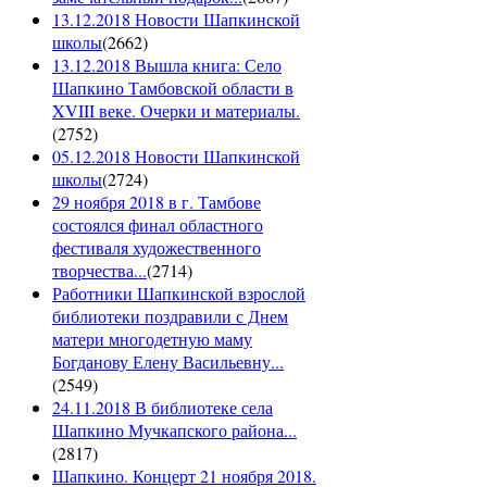
13.12.2018 Новости Шапкинской
школы
(
2662
)
13.12.2018 Вышла книга: Село
Шапкино Тамбовской области в
XVIII веке. Очерки и материалы.
(
2752
)
05.12.2018 Новости Шапкинской
школы
(
2724
)
29 ноября 2018 в г. Тамбове
состоялся финал областного
фестиваля художественного
творчества...
(
2714
)
Работники Шапкинской взрослой
библиотеки поздравили с Днем
матери многодетную маму
Богданову Елену Васильевну...
(
2549
)
24.11.2018 В библиотеке села
Шапкино Мучкапского района...
(
2817
)
Шапкино. Концерт 21 ноября 2018.