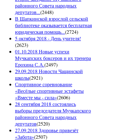
районного Совета народных
депутатов...
(
2448
)
В Шапкинской взрослой сельской
библиотеке оказывается бесплатная
юридическая помощь...
(
2724
)
5 октября 2018 - День учителя!
(
2623
)
01.10.2018 Новые успехи
Мучкапских боксеров и их тренера
Ерохина С.А.
(
2497
)
29.09.2018 Новости Чащинской
школы
(
2921
)
Спортивное соревнование
«Весёлые спортивные эстафеты
«Вместе мы - сила»
(
2606
)
28 сентября 2018 состоялись
выборы председателя Мучкапского
районного Совета народных
депутатов
(
2520
)
27.09.2018 Здоровье привезёт
«Забота»
(
2507
)