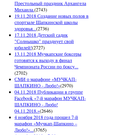
Престольный праздник Архангела
Михаила.
(
2743
)
19.11.2018 Создание новых полов в
спортзале Шапкинской школы
здоровья...
(
2736
)
17.11.2018 Детский садик
"Солнышко" празднует свой
юбилей!
(
2727
)
13.11.2018 Мучкапские боксеры
готовятся к выходу в финал
Чемпионата России по боксу...
(
2702
)
СМИ о марафоне «МУЧКАП-
ШАПКИНО - Любо!»
(
2970
)
04.11.2018 Публикации в группе
Facebook «7-й марафон МУЧКАП-
ШАПКИНО - Любо!
04.11.2018.»
(
2646
)
4 ноября 2018 года прошел 7-й
марафон «Мучкап-Шапкино –
Любо!»...
(
3765
)