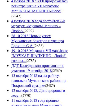
4 ноября 2018 с 7:00 продолжилась
регистрация на VII марафоне
МУЧКАП-ШАПКИНО-Любо!
(
2847
)
4 ноября 2018 года состоится 7-й
марафон «Мучкап-Шапкино –
Любо!»
(
2792
)
28.10.2018 Новый успех
Мучкапских боксеров и тренера
Ерохина С.А.
(
2638
)
19.10.2018 Медали к VII марафону
"МУЧКАП-ШАПКИНО - Любо!"
готовы...
(
2783
)
ДДТ Калейдоскоп приглашает к
участию 19 октября 2018
(
2560
)
13 октября 2018 начал работу
павильон Мучкапского района на
Покровской ярмарке
(
2485
)
12 октября 2018. День здоровья в
лесу...
(
2770
)
11 октября 2018 года прошло
второе заседание Мучкапского