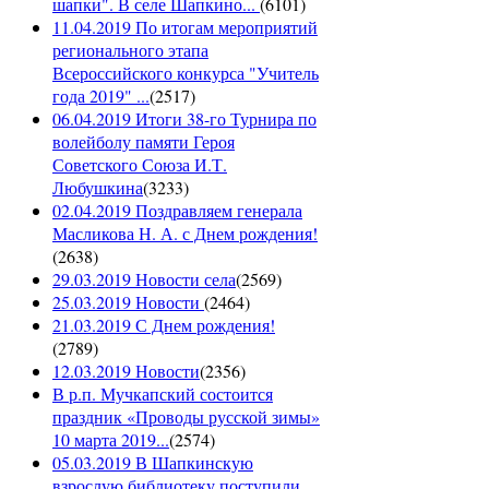
шапки". В селе Шапкино...
(
6101
)
11.04.2019 По итогам мероприятий
регионального этапа
Всероссийского конкурса "Учитель
года 2019" ...
(
2517
)
06.04.2019 Итоги 38-го Турнира по
волейболу памяти Героя
Советского Союза И.Т.
Любушкина
(
3233
)
02.04.2019 Поздравляем генерала
Масликова Н. А. с Днем рождения!
(
2638
)
29.03.2019 Новости села
(
2569
)
25.03.2019 Новости
(
2464
)
21.03.2019 С Днем рождения!
(
2789
)
12.03.2019 Новости
(
2356
)
В р.п. Мучкапский состоится
праздник «Проводы русской зимы»
10 марта 2019...
(
2574
)
05.03.2019 В Шапкинскую
взрослую библиотеку поступили