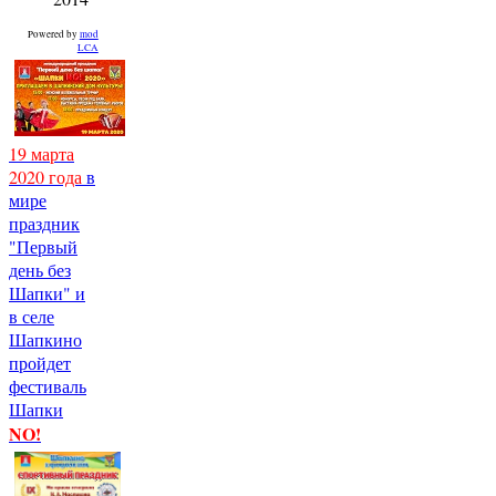
Powered by
mod
LCA
19 марта
2020 года
в
мире
праздник
"Первый
день без
Шапки" и
в селе
Шапкино
пройдет
фестиваль
Шапки
NO!