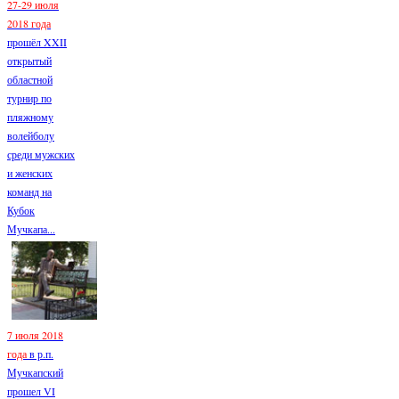
27-29 июля
2018 года
прошёл XXII
открытый
областной
турнир по
пляжному
волейболу
среди мужских
и женских
команд на
Кубок
Мучкапа...
7 июля 2018
года
в р.п.
Мучкапский
прошел VI