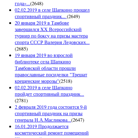
года»...
(
2648
)
02.02.2019 в селе Шапкино прошел
спортивный праздник...
(
2649
)
20 января 2019 в Тамбове
завершился XX Всероссийский
турнир по боксу на призы мастера
спорта СССР Валерия Ледовских...
(
2685
)
19 января 2019 во взрослой
библиотеке села Шапкино
Тамбовской области прошли
православные посиделки "Трещат
крещенские морозы"
(
2518
)
02.02.2019 в селе Шапкино
пройдет спортивный праздник...
(
2781
)
2 февраля 2019 года состоится 9-й
спортивный праздник на призы
генерала Н.А.Масликова...
(
2647
)
16.01.2019 Продолжается
косметический ремонт помещений