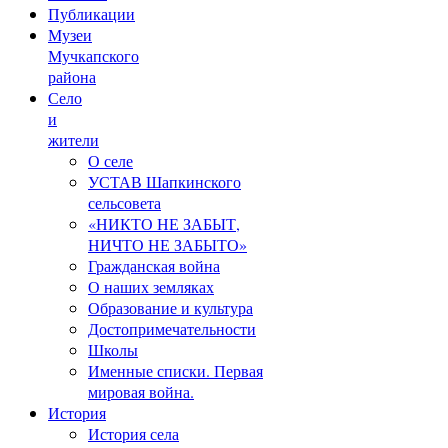
Публикации
Музеи
Мучкапского
района
Село
и
жители
О селе
УСТАВ Шапкинского
сельсовета
«НИКТО НЕ ЗАБЫТ,
НИЧТО НЕ ЗАБЫТО»
Гражданская война
О наших земляках
Образование и культура
Достопримечательности
Школы
Именные списки. Первая
мировая война.
История
История села