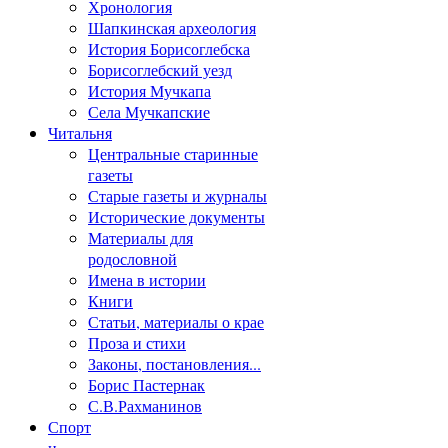
Хронология
Шапкинская археология
История Борисоглебска
Борисоглебский уезд
История Мучкапа
Села Мучкапские
Читальня
Центральные старинные
газеты
Старые газеты и журналы
Исторические документы
Материалы для
родословной
Имена в истории
Книги
Статьи, материалы о крае
Проза и стихи
Законы, постановления...
Борис Пастернак
С.В.Рахманинов
Спорт
и