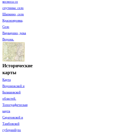
космоса со
спутника: село
Шапкино, село
Краснояровка,
Село
Варварино, река
Ворона.
Исторические
карты
Карта
Воронежской и
Балашовской
областей.
Топографическая
карта
Саратовской и
Тамбовской
губерний(по