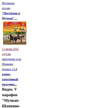
Фестиваль
поэзии
"Пастернак и
Мучкап"
....
11 июня 2018
года
на
ипподроме села
Шапкино
прошел 12-й
конно-
спортивный
праздник...
Видео. V
марафон
"Мучкап-
Шапкино-