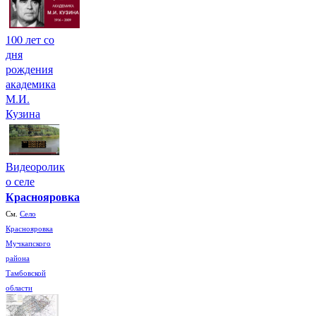
100 лет со
дня
рождения
академика
М.И.
Кузина
Видеоролик
о селе
Краснояровка
См.
Село
Краснояровка
Мучкапского
района
Тамбовской
области