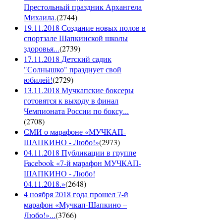
Престольный праздник Архангела
Михаила.
(
2744
)
19.11.2018 Создание новых полов в
спортзале Шапкинской школы
здоровья...
(
2739
)
17.11.2018 Детский садик
"Солнышко" празднует свой
юбилей!
(
2729
)
13.11.2018 Мучкапские боксеры
готовятся к выходу в финал
Чемпионата России по боксу...
(
2708
)
СМИ о марафоне «МУЧКАП-
ШАПКИНО - Любо!»
(
2973
)
04.11.2018 Публикации в группе
Facebook «7-й марафон МУЧКАП-
ШАПКИНО - Любо!
04.11.2018.»
(
2648
)
4 ноября 2018 года прошел 7-й
марафон «Мучкап-Шапкино –
Любо!»...
(
3766
)