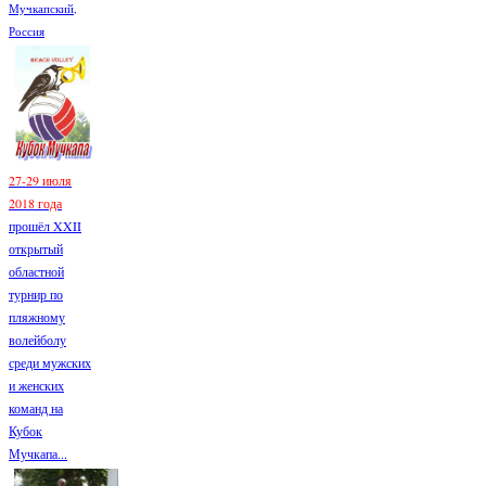
Мучкапский,
Россия
27-29 июля
2018 года
прошёл XXII
открытый
областной
турнир по
пляжному
волейболу
среди мужских
и женских
команд на
Кубок
Мучкапа...