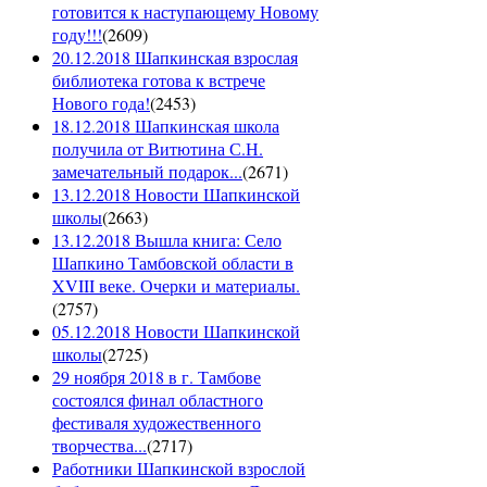
готовится к наступающему Новому
году!!!
(
2609
)
20.12.2018 Шапкинская взрослая
библиотека готова к встрече
Нового года!
(
2453
)
18.12.2018 Шапкинская школа
получила от Витютина С.Н.
замечательный подарок...
(
2671
)
13.12.2018 Новости Шапкинской
школы
(
2663
)
13.12.2018 Вышла книга: Село
Шапкино Тамбовской области в
XVIII веке. Очерки и материалы.
(
2757
)
05.12.2018 Новости Шапкинской
школы
(
2725
)
29 ноября 2018 в г. Тамбове
состоялся финал областного
фестиваля художественного
творчества...
(
2717
)
Работники Шапкинской взрослой