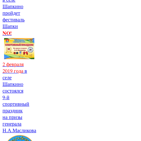
Шапкино
пройдет
фестиваль
Шапки
NO!
2 февраля
2019 года
в
селе
Шапкино
состоялся
9-й
спортивный
праздник
на призы
генерала
Н.А.Масликова