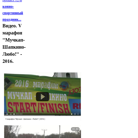
конно-
спортивный
праздник...
Видео. V
марафон
"Мучкап-
Шапкино-
Любо!" -
2016.