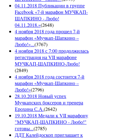
04.11.2018 Публикации в группе
Facebook «7-й марафон МУЧКАП-
ШАПКИНО - Любо!
04.11.2018.»
(
2648
)
4 ноября 2018 года прошел 7-й
марафон «Мучкап-Шапкино –
Любо!»...
(
3767
)
4 ноября 2018 с 7:00 продолжилась
регистрация на VII марафоне
МУЧКАП-ШАПКИНО-Любо!
(
2849
)
4 ноября 2018 года состоится 7-й
марафон «Мучкап-Шапкино –
Любо!»
(
2796
)
28.10.2018 Новый успех
Мучкапских боксеров и тренера
Ерохина С.А.
(
2642
)
19.10.2018 Медали к VII марафону
"МУЧКАП-ШАПКИНО - Любо!"
готовы...
(
2785
)
ДДТ Калейдоскоп приглашает к