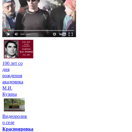
100 лет со
дня
рождения
академика
М.И.
Кузина
Видеоролик
о селе
Краснояровка