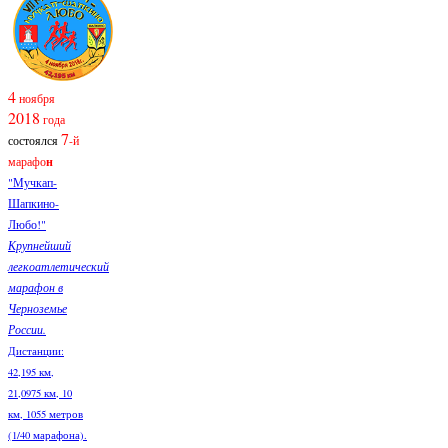
4
ноября
2018
года
7
состоялся
-й
марафо
н
"Мучкап-
Шапкино-
Любо!"
Крупнейший
легкоатлетический
марафон в
Черноземье
России.
Дистанции:
42,195 км,
21,0975 км, 10
км, 1055 метров
(1/40 марафона).