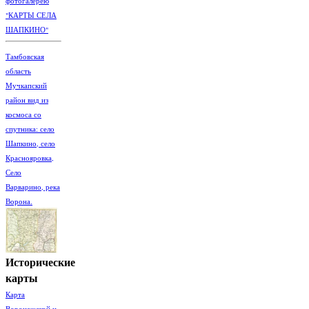
фотогалерею
"КАРТЫ СЕЛА
ШАПКИНО"
Тамбовская
область
Мучкапский
район вид из
космоса со
спутника: село
Шапкино, село
Краснояровка,
Село
Варварино, река
Ворона.
Исторические
карты
Карта
Воронежской и