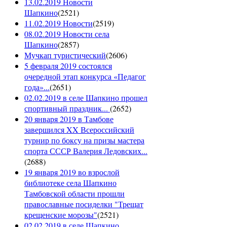
13.02.2019 Новости
Шапкино
(
2521
)
11.02.2019 Новости
(
2519
)
08.02.2019 Новости села
Шапкино
(
2857
)
Мучкап туристический
(
2606
)
5 февраля 2019 состоялся
очередной этап конкурса «Педагог
года»...
(
2651
)
02.02.2019 в селе Шапкино прошел
спортивный праздник...
(
2652
)
20 января 2019 в Тамбове
завершился XX Всероссийский
турнир по боксу на призы мастера
спорта СССР Валерия Ледовских...
(
2688
)
19 января 2019 во взрослой
библиотеке села Шапкино
Тамбовской области прошли
православные посиделки "Трещат
крещенские морозы"
(
2521
)
02.02.2019 в селе Шапкино