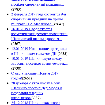
пройдет спортивный праздник...
(
2783
)
2 февраля 2019 года состоится 9-й
спортивный праздник на призы
генерала Н.А.Масликова...
(
2647
)
16.01.2019 Продолжается
косметический ремонт помещений
Шапкинской школы здоровья...
(
2567
)
12.01.2019 Новогодние праздники
в Шапкинском сельском ДК
(
2635
)
10.01.2019 Шапкинскую школу
здоровья посетило сотни человек...
(
2738
)
С наступающим Новым 2019
годом!
(
2651
)
28 декабря с утра школу в селе
Шапкино посетил Дед Мороз и
поздравил младших
школьников
(
3337
)
25.12.2018 Шапкинская школа