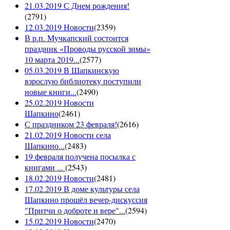
21.03.2019 С Днем рождения!
(
2791
)
12.03.2019 Новости
(
2359
)
В р.п. Мучкапский состоится
праздник «Проводы русской зимы»
10 марта 2019...
(
2577
)
05.03.2019 В Шапкинскую
взрослую библиотеку поступили
новые книги...
(
2490
)
25.02.2019 Новости
Шапкино
(
2461
)
С праздником 23 февраля!
(
2616
)
21.02.2019 Новости села
Шапкино...
(
2483
)
19 февраля получена посылка с
книгами ...
(
2543
)
18.02.2019 Новости
(
2481
)
17.02.2019 В доме культуры села
Шапкино прошёл вечер-дискуссия
"Притчи о доброте и вере"...
(
2594
)
15.02.2019 Новости
(
2470
)