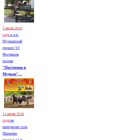
7 июля 2018
года
в р.п.
Мучкапский
прошел VI
Фестиваль
поэзии
"Пастернак и
Мучкап"
....
11 июня 2018
года
на
ипподроме села
Шапкино
прошел 12-й