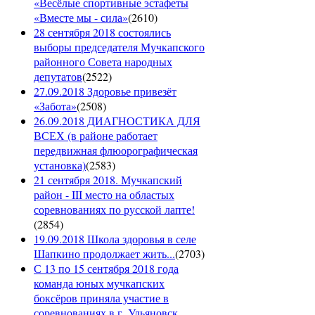
«Весёлые спортивные эстафеты
«Вместе мы - сила»
(
2610
)
28 сентября 2018 состоялись
выборы председателя Мучкапского
районного Совета народных
депутатов
(
2522
)
27.09.2018 Здоровье привезёт
«Забота»
(
2508
)
26.09.2018 ДИАГНОСТИКА ДЛЯ
ВСЕХ (в районе работает
передвижная флюорографическая
установка)
(
2583
)
21 сентября 2018. Мучкапский
район - III место на областых
соревнованиях по русской лапте!
(
2854
)
19.09.2018 Школа здоровья в селе
Шапкино продолжает жить...
(
2703
)
С 13 по 15 сентября 2018 года
команда юных мучкапских
боксёров приняла участие в
соревнованиях в г. Ульяновск.