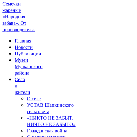
Семечки
жареные
«Народная
забава». От
производителя.
Главная
Новости
Публикации
Музеи
Мучкапского
района
Село
и
жители
О селе
УСТАВ Шапкинского
сельсовета
«НИКТО НЕ ЗАБЫТ,
НИЧТО НЕ ЗАБЫТО»
Гражданская война
О наших земляках