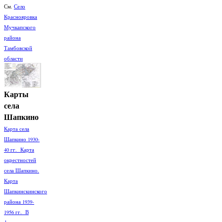
См.
Село
Краснояровка
Мучкапского
района
Тамбовской
области
Карты
села
Шапкино
Карта села
Шапкино 1930-
40 гг. Карта
окрестностей
села Шапкино.
Карта
Шапкинскинского
района 1939-
1956 гг. В