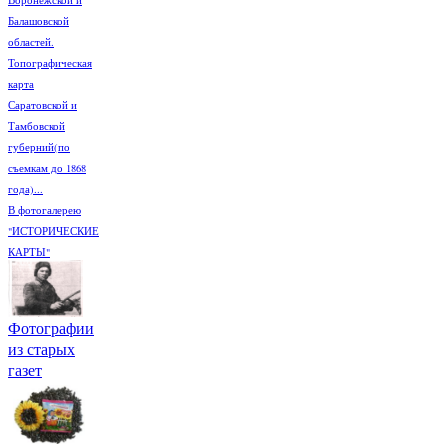
Балашовской
областей.
Топографическая
карта
Саратовской и
Тамбовской
губерний(по
съемкам до 1868
года)...
В фотогалерею
"ИСТОРИЧЕСКИЕ
КАРТЫ"
Фотографии
из старых
газет