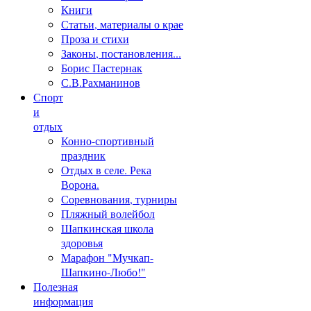
Книги
Статьи, материалы о крае
Проза и стихи
Законы, постановления...
Борис Пастернак
С.В.Рахманинов
Спорт
и
отдых
Конно-спортивный
праздник
Отдых в селе. Река
Ворона.
Соревнования, турниры
Пляжный волейбол
Шапкинская школа
здоровья
Марафон "Мучкап-
Шапкино-Любо!"
Полезная
информация