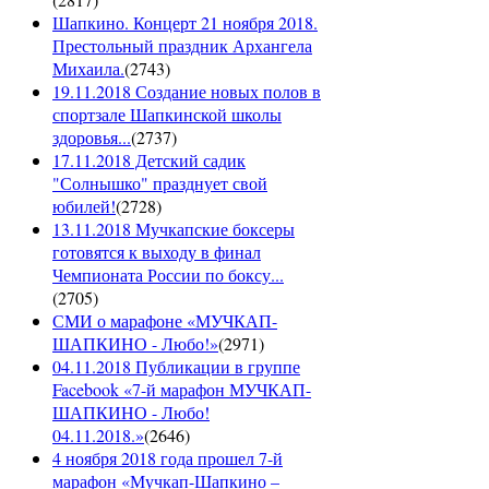
Шапкино. Концерт 21 ноября 2018.
Престольный праздник Архангела
Михаила.
(
2743
)
19.11.2018 Создание новых полов в
спортзале Шапкинской школы
здоровья...
(
2737
)
17.11.2018 Детский садик
"Солнышко" празднует свой
юбилей!
(
2728
)
13.11.2018 Мучкапские боксеры
готовятся к выходу в финал
Чемпионата России по боксу...
(
2705
)
СМИ о марафоне «МУЧКАП-
ШАПКИНО - Любо!»
(
2971
)
04.11.2018 Публикации в группе
Facebook «7-й марафон МУЧКАП-
ШАПКИНО - Любо!
04.11.2018.»
(
2646
)
4 ноября 2018 года прошел 7-й
марафон «Мучкап-Шапкино –