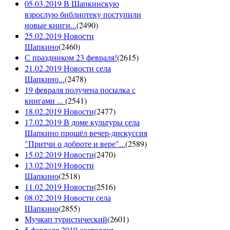
05.03.2019 В Шапкинскую
взрослую библиотеку поступили
новые книги...
(
2490
)
25.02.2019 Новости
Шапкино
(
2460
)
С праздником 23 февраля!
(
2615
)
21.02.2019 Новости села
Шапкино...
(
2478
)
19 февраля получена посылка с
книгами ...
(
2541
)
18.02.2019 Новости
(
2477
)
17.02.2019 В доме культуры села
Шапкино прошёл вечер-дискуссия
"Притчи о доброте и вере"...
(
2589
)
15.02.2019 Новости
(
2470
)
13.02.2019 Новости
Шапкино
(
2518
)
11.02.2019 Новости
(
2516
)
08.02.2019 Новости села
Шапкино
(
2855
)
Мучкап туристический
(
2601
)
5 февраля 2019 состоялся