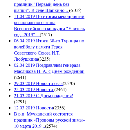
праздник "Первый день без
шапки". В селе Шапкино...
(
6105
)
11.04.2019 По итогам мероприятий
регионального этапа
Всероссийского конкурса "Учитель
года 2019" ...
(
2517
)
06.04.2019 Итоги 38-го Турнира по
волейболу памяти Героя
Советского Союза И.Т.
Любушкина
(
3235
)
02.04.2019 Поздравляем генерала
Масликова Н. А. с Днем рождения!
(
2641
)
29.03.2019 Новости села
(
2570
)
25.03.2019 Новости
(
2464
)
21.03.2019 С Днем рождения!
(
2791
)
12.03.2019 Новости
(
2356
)
В р.п. Мучкапский состоится
праздник «Проводы русской зимы»
10 марта 2019...
(
2574
)