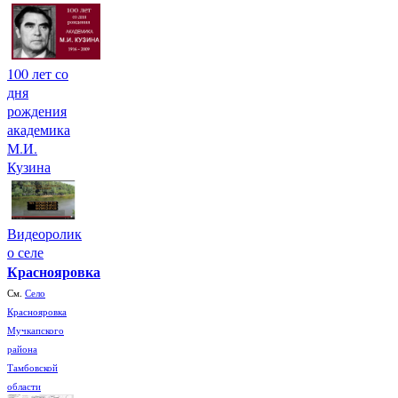
100 лет со
дня
рождения
академика
М.И.
Кузина
Видеоролик
о селе
Краснояровка
См.
Село
Краснояровка
Мучкапского
района
Тамбовской
области