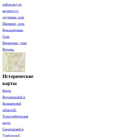
район вид из
космоса со
спутника: село
Шапкино, село
Краснояровка,
Село
Варварино, река
Ворона.
Исторические
карты
Карта
Воронежской и
Балашовской
областей.
Топографическая
карта
Саратовской и
Тамбовской