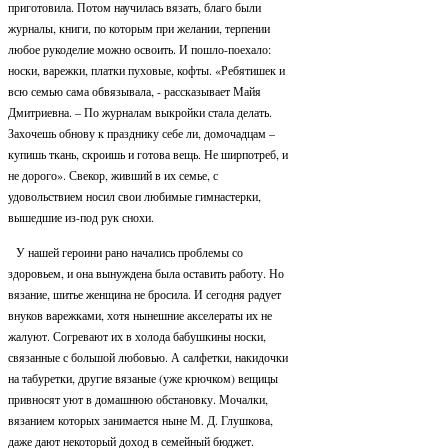
приготовила. Потом научилась вязать, благо были
журналы, книги, по которым при желании, терпении
любое рукоделие можно освоить. И пошло-поехало:
носки, варежки, платки пуховые, кофты. «Ребятишек и
всю семью сама обвязывала, - рассказывает Майя
Дмитриевна. – По журналам выкройки стала делать.
Захочешь обнову к празднику себе ли, домочадцам –
купишь ткань, скроишь и готова вещь. Не ширпотреб, и
не дорого». Свекор, живший в их семье, с
удовольствием носил свои любимые гимнастерки,
вышедшие из-под рук снохи.
У нашей героини рано начались проблемы со
здоровьем, и она вынуждена была оставить работу. Но
вязание, шитье женщина не бросила. И сегодня радует
внуков варежками, хотя нынешние акселераты их не
жалуют. Согревают их в холода бабушкины носки,
связанные с большой любовью. А салфетки, накидочки
на табуретки, другие вязаные (уже крючком) вещицы
привносят уют в домашнюю обстановку. Мочалки,
вязанием которых занимается ныне М. Д. Глушкова,
даже дают некоторый доход в семейный бюджет.