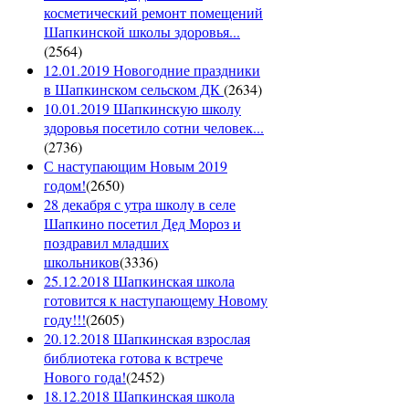
косметический ремонт помещений
Шапкинской школы здоровья...
(
2564
)
12.01.2019 Новогодние праздники
в Шапкинском сельском ДК
(
2634
)
10.01.2019 Шапкинскую школу
здоровья посетило сотни человек...
(
2736
)
С наступающим Новым 2019
годом!
(
2650
)
28 декабря с утра школу в селе
Шапкино посетил Дед Мороз и
поздравил младших
школьников
(
3336
)
25.12.2018 Шапкинская школа
готовится к наступающему Новому
году!!!
(
2605
)
20.12.2018 Шапкинская взрослая
библиотека готова к встрече
Нового года!
(
2452
)
18.12.2018 Шапкинская школа