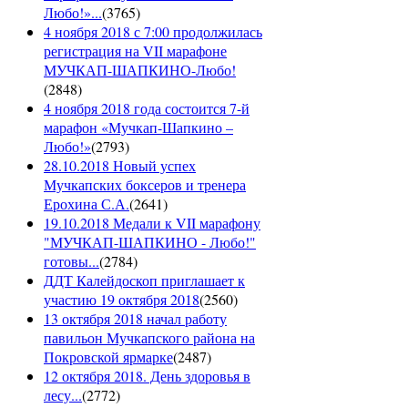
Любо!»...
(
3765
)
4 ноября 2018 с 7:00 продолжилась
регистрация на VII марафоне
МУЧКАП-ШАПКИНО-Любо!
(
2848
)
4 ноября 2018 года состоится 7-й
марафон «Мучкап-Шапкино –
Любо!»
(
2793
)
28.10.2018 Новый успех
Мучкапских боксеров и тренера
Ерохина С.А.
(
2641
)
19.10.2018 Медали к VII марафону
"МУЧКАП-ШАПКИНО - Любо!"
готовы...
(
2784
)
ДДТ Калейдоскоп приглашает к
участию 19 октября 2018
(
2560
)
13 октября 2018 начал работу
павильон Мучкапского района на
Покровской ярмарке
(
2487
)
12 октября 2018. День здоровья в
лесу...
(
2772
)