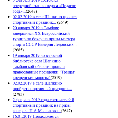
очередной этап конкурса «Педагог
года»...
(
2648
)
02.02.2019 в селе Шапкино прошел
спортивный праздник...
(
2649
)
20 января 2019 в Тамбове
завершился XX Всероссийский
турнир по боксу на призы мастера
спорта СССР Валерия Ледовских...
(
2685
)
19 января 2019 во взрослой
библиотеке села Шапкино
Тамбовской области прошли
православные посиделки "Трещат
крещенские морозы"
(
2519
)
02.02.2019 в селе Шапкино
пройдет спортивный праздник...
(
2783
)
2 февраля 2019 года состоится 9-й
спортивный праздник на призы
генерала Н.А.Масликова...
(
2647
)
16.01.2019 Продолжается