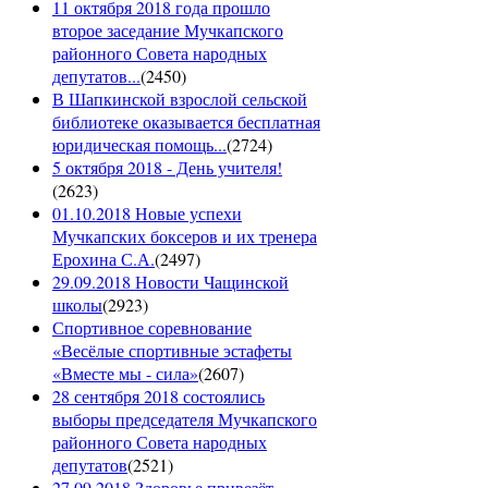
11 октября 2018 года прошло
второе заседание Мучкапского
районного Совета народных
депутатов...
(
2450
)
В Шапкинской взрослой сельской
библиотеке оказывается бесплатная
юридическая помощь...
(
2724
)
5 октября 2018 - День учителя!
(
2623
)
01.10.2018 Новые успехи
Мучкапских боксеров и их тренера
Ерохина С.А.
(
2497
)
29.09.2018 Новости Чащинской
школы
(
2923
)
Спортивное соревнование
«Весёлые спортивные эстафеты
«Вместе мы - сила»
(
2607
)
28 сентября 2018 состоялись
выборы председателя Мучкапского
районного Совета народных
депутатов
(
2521
)
27.09.2018 Здоровье привезёт