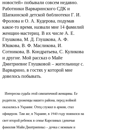
новостей» побывали совсем недавно.
Работники Варваринского СДК и
Шапкинской детской библиотеки Г. И.
Фролова и О. А. Кудерова, подумав
какое-то время, назвали мне 14 фамилий
женщин-мастериц. В их числе А. Е.
Глушкова, М. Д. Глушкова, А. Ф.
Юшкова, В. Ф. Масликова, И.
Сотникова, В. Кондратьева, С. Куликова
и другие. Мой рассказ о Майе
Дмитриевне Глушковой – жительнице с.
Варварино, в гостях у которой мне
довелось побывать.
Интересна судьба этой симпатичной женщины. Ее
родители, уроженцы нашего района, перед войной
оказались в Украине. Отец служил в армии, стал
офицером. Там же, в Украине, в 1940 году появился на
свет второй ребенок в семье Карелиных (девичья
фамилия Майи Дмитриевны) – дочка с нежным и