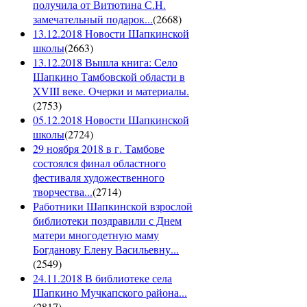
получила от Витютина С.Н.
замечательный подарок...
(
2668
)
13.12.2018 Новости Шапкинской
школы
(
2663
)
13.12.2018 Вышла книга: Село
Шапкино Тамбовской области в
XVIII веке. Очерки и материалы.
(
2753
)
05.12.2018 Новости Шапкинской
школы
(
2724
)
29 ноября 2018 в г. Тамбове
состоялся финал областного
фестиваля художественного
творчества...
(
2714
)
Работники Шапкинской взрослой
библиотеки поздравили с Днем
матери многодетную маму
Богданову Елену Васильевну...
(
2549
)
24.11.2018 В библиотеке села
Шапкино Мучкапского района...
(
2817
)