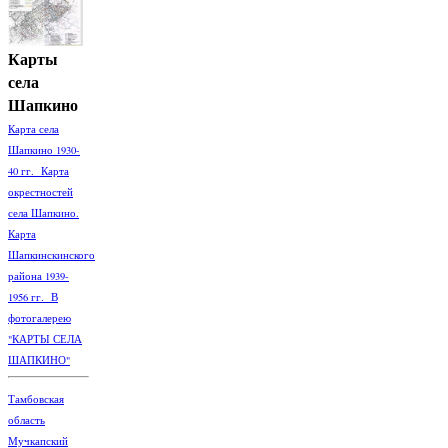
Карты
села
Шапкино
Карта села
Шапкино 1930-
40 гг. Карта
окрестностей
села Шапкино.
Карта
Шапкинскинского
района 1939-
1956 гг. В
фотогалерею
"КАРТЫ СЕЛА
ШАПКИНО"
Тамбовская
область
Мучкапский