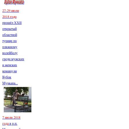
27-29 июля
2018 года
прошёл XXII
открытый
областной
турнир по
пляжному
волейболу
среди мужских
и женских
команд на
Кубок
Мучкапа...
7 июля 2018
года
в р.п.