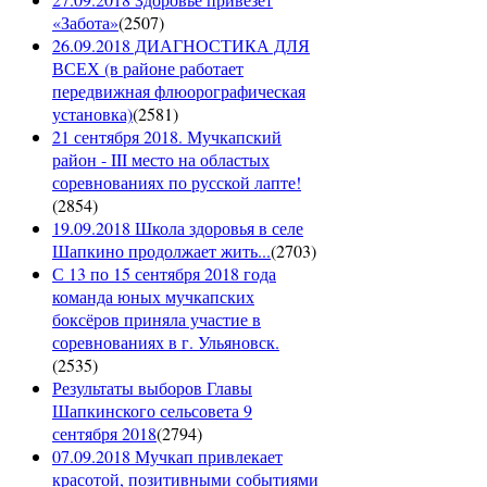
«Забота»
(
2507
)
26.09.2018 ДИАГНОСТИКА ДЛЯ
ВСЕХ (в районе работает
передвижная флюорографическая
установка)
(
2581
)
21 сентября 2018. Мучкапский
район - III место на областых
соревнованиях по русской лапте!
(
2854
)
19.09.2018 Школа здоровья в селе
Шапкино продолжает жить...
(
2703
)
С 13 по 15 сентября 2018 года
команда юных мучкапских
боксёров приняла участие в
соревнованиях в г. Ульяновск.
(
2535
)
Результаты выборов Главы
Шапкинского сельсовета 9
сентября 2018
(
2794
)
07.09.2018 Мучкап привлекает
красотой, позитивными событиями