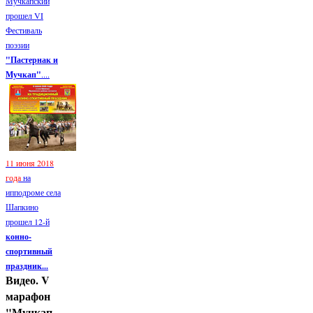
Мучкапский
прошел VI
Фестиваль
поэзии
"Пастернак и
Мучкап"
....
11 июня 2018
года
на
ипподроме села
Шапкино
прошел 12-й
конно-
спортивный
праздник...
Видео. V
марафон
"Мучкап-