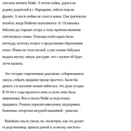
светлым именем Майя. А потом война, дорога на
родину родителей в с. Варварино, гибель отца на
фронте. А после войны не стало и мамы. Она трагически
погибла, когда Майечке исполнилось 18. Оставались
бабушка да старшая сестра, к тому времени имевшая
собственную семью. Помощи особо ждать было
неоткуда, поэтому вопрос о продолжении образования
отпал. Мамы не стало весной, а уже осенью бабушка
выдала внучку замуж, рассудив, что с мужем ей будет
легче выжить.
Это сегодня современным девушкам, собирающимся
замуж, собрать приданое проще простого. Были бы
деньги, а в магазине можно найти все, что душе угодно.
В 50-60-е годы прошлого века со всем этим была
напряженка. Вот и засела Майя за подготовку
приданого. Решила украсить наволочки, подзорники,
боковины, шторочки ажурной вышивкой - ришелье.
Выбивать она не умела, но, посмотрев, как это делает
ее родственница, пришла домой и за месяц «постель»