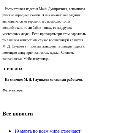
Рассматривая изделия Майи Дмитриевны, вспомнила
русские народные сказки. В них обычно все задания
выполняются не героями, а с помощью то ли
волшебников, то ли бабок-нянек, то ли других
мастеровых людей. Если проводить при этом параллель,
то в нашем конкретном случае волшебницей является
М. Д. Глушкова – простая женщина, творящая чудеса с
помощью спиц, крючка, ниток, пряжи. Словом,
варваринская Майя-искусница.
Н. ИЛЬИНА.
На снимке: М. Д. Глушкова со своими работами.
Фото автора.
Все новости
19 марта во всем мире отмечают