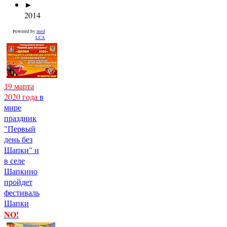
►
2014
Powered by
mod
LCA
19 марта
2020 года
в
мире
праздник
"Первый
день без
Шапки" и
в селе
Шапкино
пройдет
фестиваль
Шапки
NO!