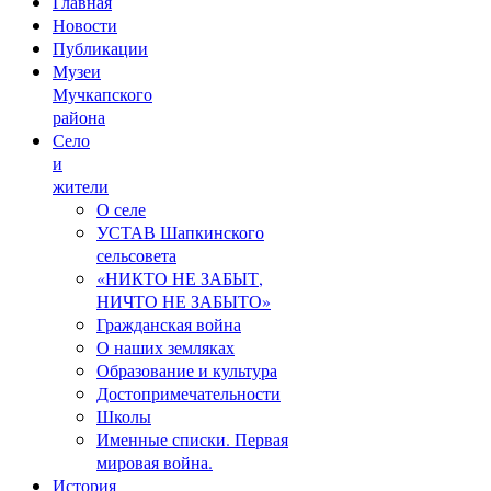
Главная
Новости
Публикации
Музеи
Мучкапского
района
Село
и
жители
О селе
УСТАВ Шапкинского
сельсовета
«НИКТО НЕ ЗАБЫТ,
НИЧТО НЕ ЗАБЫТО»
Гражданская война
О наших земляках
Образование и культура
Достопримечательности
Школы
Именные списки. Первая
мировая война.
История