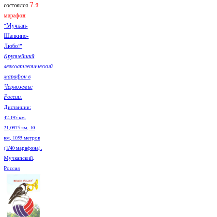
7
состоялся
-й
марафо
н
"Мучкап-
Шапкино-
Любо!"
Крупнейший
легкоатлетический
марафон в
Черноземье
России.
Дистанции:
42,195 км,
21,0975 км, 10
км, 1055 метров
(1/40 марафона).
Мучкапский,
Россия