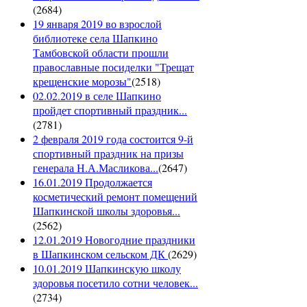
(
2684
)
19 января 2019 во взрослой
библиотеке села Шапкино
Тамбовской области прошли
православные посиделки "Трещат
крещенские морозы"
(
2518
)
02.02.2019 в селе Шапкино
пройдет спортивный праздник...
(
2781
)
2 февраля 2019 года состоится 9-й
спортивный праздник на призы
генерала Н.А.Масликова...
(
2647
)
16.01.2019 Продолжается
косметический ремонт помещений
Шапкинской школы здоровья...
(
2562
)
12.01.2019 Новогодние праздники
в Шапкинском сельском ДК
(
2629
)
10.01.2019 Шапкинскую школу
здоровья посетило сотни человек...
(
2734
)