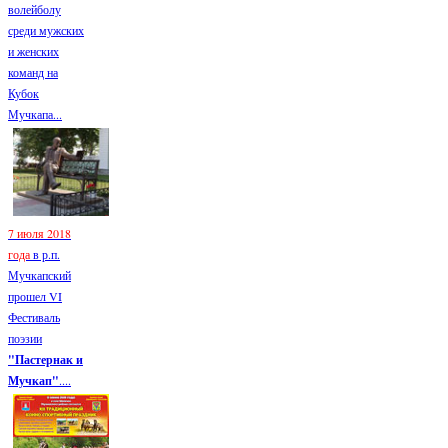
волейболу
среди мужских
и женских
команд на
Кубок
Мучкапа...
7 июля 2018
года
в р.п.
Мучкапский
прошел VI
Фестиваль
поэзии
"Пастернак и
Мучкап"
....