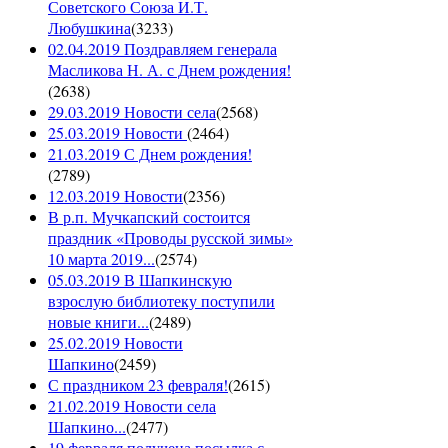
Советского Союза И.Т.
Любушкина
(
3233
)
02.04.2019 Поздравляем генерала
Масликова Н. А. с Днем рождения!
(
2638
)
29.03.2019 Новости села
(
2568
)
25.03.2019 Новости
(
2464
)
21.03.2019 С Днем рождения!
(
2789
)
12.03.2019 Новости
(
2356
)
В р.п. Мучкапский состоится
праздник «Проводы русской зимы»
10 марта 2019...
(
2574
)
05.03.2019 В Шапкинскую
взрослую библиотеку поступили
новые книги...
(
2489
)
25.02.2019 Новости
Шапкино
(
2459
)
С праздником 23 февраля!
(
2615
)
21.02.2019 Новости села
Шапкино...
(
2477
)
19 февраля получена посылка с