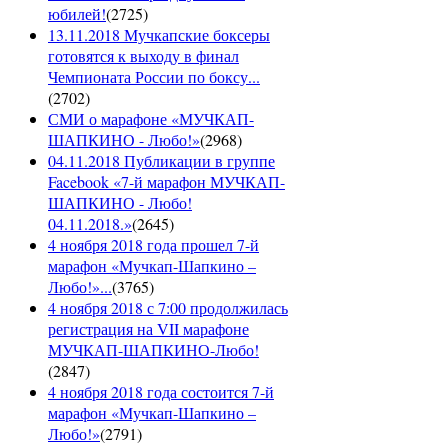
юбилей!
(
2725
)
13.11.2018 Мучкапские боксеры
готовятся к выходу в финал
Чемпионата России по боксу...
(
2702
)
СМИ о марафоне «МУЧКАП-
ШАПКИНО - Любо!»
(
2968
)
04.11.2018 Публикации в группе
Facebook «7-й марафон МУЧКАП-
ШАПКИНО - Любо!
04.11.2018.»
(
2645
)
4 ноября 2018 года прошел 7-й
марафон «Мучкап-Шапкино –
Любо!»...
(
3765
)
4 ноября 2018 с 7:00 продолжилась
регистрация на VII марафоне
МУЧКАП-ШАПКИНО-Любо!
(
2847
)
4 ноября 2018 года состоится 7-й
марафон «Мучкап-Шапкино –
Любо!»
(
2791
)