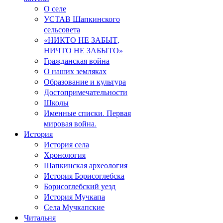
О селе
УСТАВ Шапкинского
сельсовета
«НИКТО НЕ ЗАБЫТ,
НИЧТО НЕ ЗАБЫТО»
Гражданская война
О наших земляках
Образование и культура
Достопримечательности
Школы
Именные списки. Первая
мировая война.
История
История села
Хронология
Шапкинская археология
История Борисоглебска
Борисоглебский уезд
История Мучкапа
Села Мучкапские
Читальня