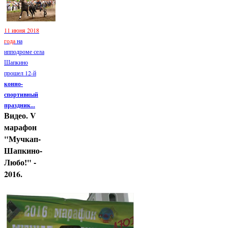
11 июня 2018
года
на
ипподроме села
Шапкино
прошел 12-й
конно-
спортивный
праздник...
Видео. V
марафон
"Мучкап-
Шапкино-
Любо!" -
2016.