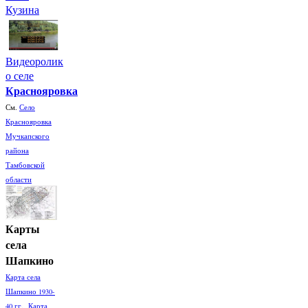
Кузина
Видеоролик
о селе
Краснояровка
См.
Село
Краснояровка
Мучкапского
района
Тамбовской
области
Карты
села
Шапкино
Карта села
Шапкино 1930-
40 гг. Карта