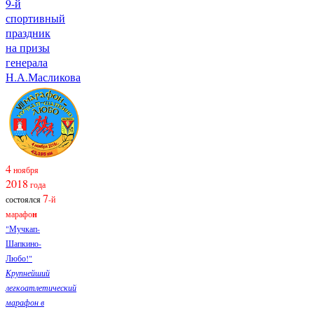
9-й
спортивный
праздник
на призы
генерала
Н.А.Масликова
4
ноября
2018
года
7
состоялся
-й
марафо
н
"Мучкап-
Шапкино-
Любо!"
Крупнейший
легкоатлетический
марафон в