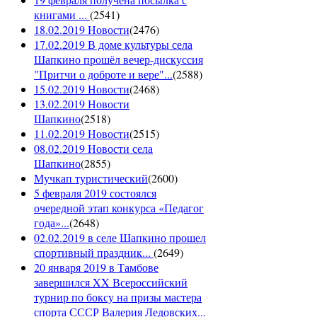
книгами ...
(
2541
)
18.02.2019 Новости
(
2476
)
17.02.2019 В доме культуры села
Шапкино прошёл вечер-дискуссия
"Притчи о доброте и вере"...
(
2588
)
15.02.2019 Новости
(
2468
)
13.02.2019 Новости
Шапкино
(
2518
)
11.02.2019 Новости
(
2515
)
08.02.2019 Новости села
Шапкино
(
2855
)
Мучкап туристический
(
2600
)
5 февраля 2019 состоялся
очередной этап конкурса «Педагог
года»...
(
2648
)
02.02.2019 в селе Шапкино прошел
спортивный праздник...
(
2649
)
20 января 2019 в Тамбове
завершился XX Всероссийский
турнир по боксу на призы мастера
спорта СССР Валерия Ледовских...