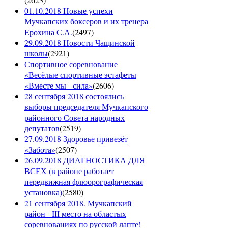
01.10.2018 Новые успехи
Мучкапских боксеров и их тренера
Ерохина С.А.
(
2497
)
29.09.2018 Новости Чащинской
школы
(
2921
)
Спортивное соревнование
«Весёлые спортивные эстафеты
«Вместе мы - сила»
(
2606
)
28 сентября 2018 состоялись
выборы председателя Мучкапского
районного Совета народных
депутатов
(
2519
)
27.09.2018 Здоровье привезёт
«Забота»
(
2507
)
26.09.2018 ДИАГНОСТИКА ДЛЯ
ВСЕХ (в районе работает
передвижная флюорографическая
установка)
(
2580
)
21 сентября 2018. Мучкапский
район - III место на областых
соревнованиях по русской лапте!