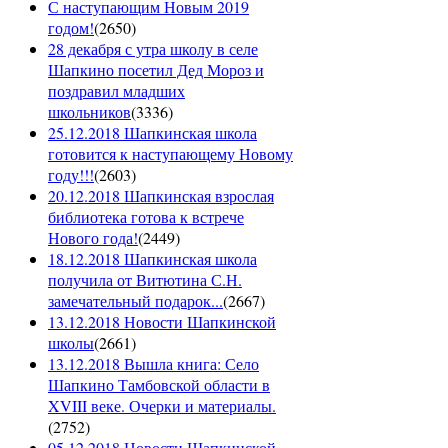
С наступающим Новым 2019
годом!
(
2650
)
28 декабря с утра школу в селе
Шапкино посетил Дед Мороз и
поздравил младших
школьников
(
3336
)
25.12.2018 Шапкинская школа
готовится к наступающему Новому
году!!!
(
2603
)
20.12.2018 Шапкинская взрослая
библиотека готова к встрече
Нового года!
(
2449
)
18.12.2018 Шапкинская школа
получила от Витютина С.Н.
замечательный подарок...
(
2667
)
13.12.2018 Новости Шапкинской
школы
(
2661
)
13.12.2018 Вышла книга: Село
Шапкино Тамбовской области в
XVIII веке. Очерки и материалы.
(
2752
)
05.12.2018 Новости Шапкинской