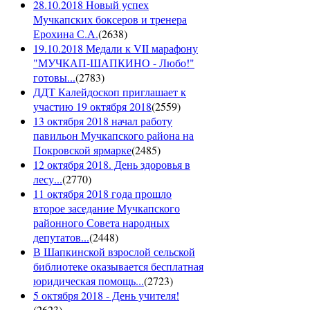
28.10.2018 Новый успех
Мучкапских боксеров и тренера
Ерохина С.А.
(
2638
)
19.10.2018 Медали к VII марафону
"МУЧКАП-ШАПКИНО - Любо!"
готовы...
(
2783
)
ДДТ Калейдоскоп приглашает к
участию 19 октября 2018
(
2559
)
13 октября 2018 начал работу
павильон Мучкапского района на
Покровской ярмарке
(
2485
)
12 октября 2018. День здоровья в
лесу...
(
2770
)
11 октября 2018 года прошло
второе заседание Мучкапского
районного Совета народных
депутатов...
(
2448
)
В Шапкинской взрослой сельской
библиотеке оказывается бесплатная
юридическая помощь...
(
2723
)
5 октября 2018 - День учителя!
(
2623
)