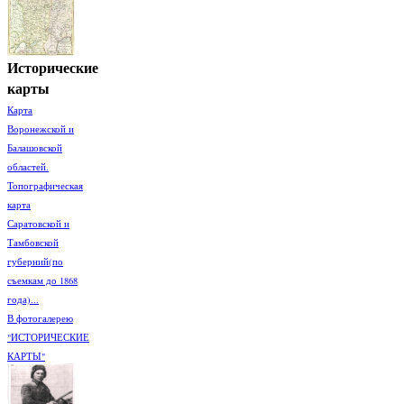
Исторические
карты
Карта
Воронежской и
Балашовской
областей.
Топографическая
карта
Саратовской и
Тамбовской
губерний(по
съемкам до 1868
года)...
В фотогалерею
"ИСТОРИЧЕСКИЕ
КАРТЫ"