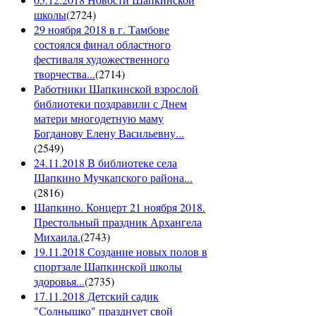
школы
(
2724
)
29 ноября 2018 в г. Тамбове
состоялся финал областного
фестиваля художественного
творчества...
(
2714
)
Работники Шапкинской взрослой
библиотеки поздравили с Днем
матери многодетную маму
Богданову Елену Васильевну...
(
2549
)
24.11.2018 В библиотеке села
Шапкино Мучкапского района...
(
2816
)
Шапкино. Концерт 21 ноября 2018.
Престольный праздник Архангела
Михаила.
(
2743
)
19.11.2018 Создание новых полов в
спортзале Шапкинской школы
здоровья...
(
2735
)
17.11.2018 Детский садик
"Солнышко" празднует свой