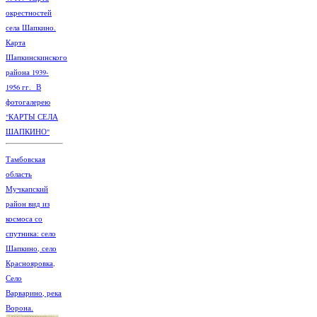
окрестностей
села Шапкино.
Карта
Шапкинскинского
района 1939-
1956 гг. В
фотогалерею
"КАРТЫ СЕЛА
ШАПКИНО"
Тамбовская
область
Мучкапский
район вид из
космоса со
спутника: село
Шапкино, село
Краснояровка,
Село
Варварино, река
Ворона.