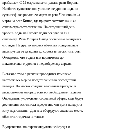
прибывает. С 22 марта начался разлив реки Вороны.
Наиболее существенное увеличение уровня воды за
сутки зафиксировано 20 марта на реке Челновой и 21
марта на реке Битюг, где прирост составил 64 и 32
сантиметра соответственно. На сегодняшний день
уровень воды на Битюге поднялся уже на 121
сантиметр. Река Мокрая Панда постепенно очищается
ото льда. На других водных объектах толщина льда
варьируется от двадцати до сорока пяти сантиметров.
Ожидается, что вода в них поднимется до
максимального уровня в первой декаде апреля.
В связи с этим в регионе проводится комплекс
неотложных мер по предотвращению последствий
паводка. На местах созданы аварийные бригады, в
распоряжении которых есть вся необходимая техника.
Определены учреждения социальной сферы, куда будут
доставлены жители сел и деревень, чьи дома попадут в
зону подтопления. Для них оборудуют спальные места,
обеспечат горячим питанием.
В управлении по охране окружающей среды и