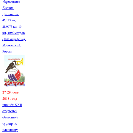
Черноземье
России.
Дистанции:
42,195 км,
21,0975 км, 10
км, 1055 метров
(1/40 марафона).
Мучкапский,
Россия
27-29 июля
2018 года
прошёл XXII
открытый
областной
турнир по
пляжному