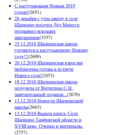
С наступающим Новым 2019
годом!
(
2651
)
28 декабря с утра школу в селе
Шапкино посетил Дед Мороз и
поздравил младших
школьников
(
3337
)
25.12.2018 Шапкинская школа
готовится к наступающему Новому
году!!!
(
2609
)
20.12.2018 Шапкинская взрослая
библиотека готова к встрече
Нового года!
(
2453
)
18.12.2018 Шапкинская школа
получила от Витютина С.Н.
замечательный подарок...
(
2670
)
13.12.2018 Новости Шапкинской
школы
(
2663
)
13.12.2018 Вышла книга: Село
Шапкино Тамбовской области в
XVIII веке. Очерки и материалы.
(
2757
)