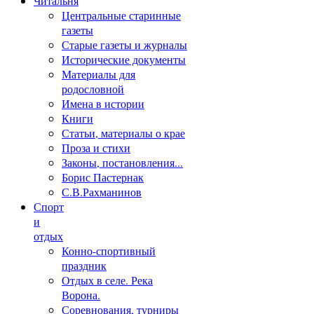
Читальня
Центральные старинные
газеты
Старые газеты и журналы
Исторические документы
Материалы для
родословной
Имена в истории
Книги
Статьи, материалы о крае
Проза и стихи
Законы, постановления...
Борис Пастернак
С.В.Рахманинов
Спорт
и
отдых
Конно-спортивный
праздник
Отдых в селе. Река
Ворона.
Соревнования, турниры