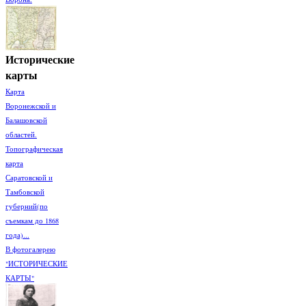
Исторические
карты
Карта
Воронежской и
Балашовской
областей.
Топографическая
карта
Саратовской и
Тамбовской
губерний(по
съемкам до 1868
года)...
В фотогалерею
"ИСТОРИЧЕСКИЕ
КАРТЫ"