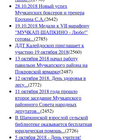
28.10.2018 Новый успех
Мучкапских боксеров и тренера
Ерохина С.А.
(
2642
)
19.10.2018 Медали к VII марафону
"МУЧКАП-ШАПКИНО - Любо!"
готовы...
(
2785
)
ДДТ Калейдоскоп приглашает к
участию 19 октября 2018
(
2560
)
13 октября 2018 начал работу
павильон Мучкапского района на
Покровской ярмарке
(
2487
)
12 октября 2018. День здоровья в
лесу...
(
2772
)
11 октября 2018 года прошло
второе заседание Мучкапского
районного Совета народных
депутатов...
(
2452
)
В Шапкинской взрослой сельской
библиотеке оказывается бесплатная
юридическая помощь...
(
2726
)
5 октября 2018 - День учителя!