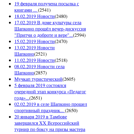
19 февраля получена посылка с
книгами ...
(
2541
)
18.02.2019 Новости
(
2480
)
17.02.2019 В доме культуры села
Шапкино прошёл вечер-дискуссия
"Притчи о доброте и вере"...
(
2594
)
15.02.2019 Новости
(
2470
)
13.02.2019 Новости
Шапкино
(
2521
)
11.02.2019 Новости
(
2518
)
08.02.2019 Новости села
Шапкино
(
2857
)
Мучкап туристический
(
2605
)
5 февраля 2019 состоялся
очередной этап конкурса «Педагог
года»...
(
2651
)
02.02.2019 в селе Шапкино прошел
спортивный праздник...
(
2650
)
20 января 2019 в Тамбове
завершился XX Всероссийский
турнир по боксу на призы мастера