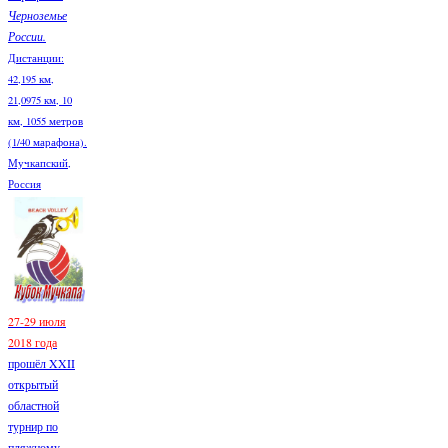
Черноземье
России.
Дистанции:
42,195 км,
21,0975 км, 10
км, 1055 метров
(1/40 марафона).
Мучкапский,
Россия
27-29 июля
2018 года
прошёл XXII
открытый
областной
турнир по
пляжному