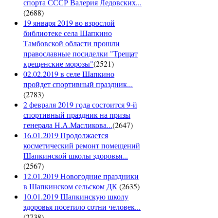
спорта СССР Валерия Ледовских...
(
2688
)
19 января 2019 во взрослой
библиотеке села Шапкино
Тамбовской области прошли
православные посиделки "Трещат
крещенские морозы"
(
2521
)
02.02.2019 в селе Шапкино
пройдет спортивный праздник...
(
2783
)
2 февраля 2019 года состоится 9-й
спортивный праздник на призы
генерала Н.А.Масликова...
(
2647
)
16.01.2019 Продолжается
косметический ремонт помещений
Шапкинской школы здоровья...
(
2567
)
12.01.2019 Новогодние праздники
в Шапкинском сельском ДК
(
2635
)
10.01.2019 Шапкинскую школу
здоровья посетило сотни человек...
(
2738
)