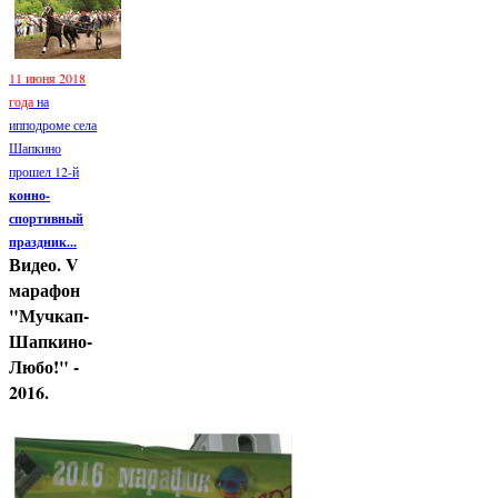
11 июня 2018
года
на
ипподроме села
Шапкино
прошел 12-й
конно-
спортивный
праздник...
Видео. V
марафон
"Мучкап-
Шапкино-
Любо!" -
2016.