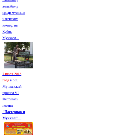
волейболу
среди мужских
и женских
команд на
Кубок
Мучкапа...
7 июля 2018
года
в р.п.
Мучкапский
прошел VI
Фестиваль
поэзии
"Пастернак и
Мучкап"
....