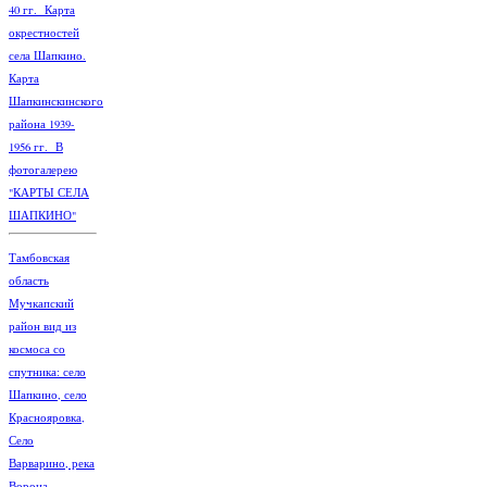
40 гг. Карта
окрестностей
села Шапкино.
Карта
Шапкинскинского
района 1939-
1956 гг. В
фотогалерею
"КАРТЫ СЕЛА
ШАПКИНО"
Тамбовская
область
Мучкапский
район вид из
космоса со
спутника: село
Шапкино, село
Краснояровка,
Село
Варварино, река
Ворона.