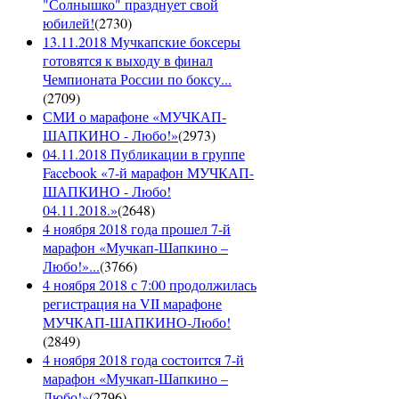
"Солнышко" празднует свой
юбилей!
(
2730
)
13.11.2018 Мучкапские боксеры
готовятся к выходу в финал
Чемпионата России по боксу...
(
2709
)
СМИ о марафоне «МУЧКАП-
ШАПКИНО - Любо!»
(
2973
)
04.11.2018 Публикации в группе
Facebook «7-й марафон МУЧКАП-
ШАПКИНО - Любо!
04.11.2018.»
(
2648
)
4 ноября 2018 года прошел 7-й
марафон «Мучкап-Шапкино –
Любо!»...
(
3766
)
4 ноября 2018 с 7:00 продолжилась
регистрация на VII марафоне
МУЧКАП-ШАПКИНО-Любо!
(
2849
)
4 ноября 2018 года состоится 7-й
марафон «Мучкап-Шапкино –
Любо!»
(
2796
)