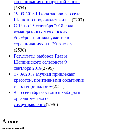
соревнованиях по русской лапте!
(
2854
)
19.09.2018 Школа здоровья в селе
Шапкино продолжает жить...
(
2703
)
С 13 по 15 сентября 2018 года
команда юных мучкапских
боксёров приняла участие в
соревнованиях в г. Ульяновск.
(
2536
)
Результаты выборов Главы
Шапкинского сельсовета 9
сентября 2018
(
2796
)
07.09.2018 Мучкап привлекает
красотой, позитивными событиями
и гостеприимством
(
2531
)
9-го сентября состоятся выборы в
органы местного
самоуправления
(
2596
)
Архив
новостей