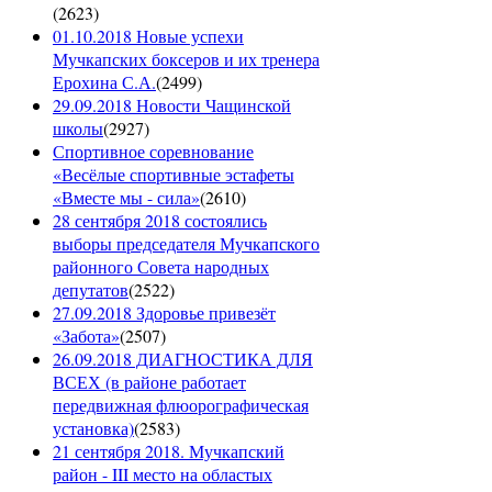
(
2623
)
01.10.2018 Новые успехи
Мучкапских боксеров и их тренера
Ерохина С.А.
(
2499
)
29.09.2018 Новости Чащинской
школы
(
2927
)
Спортивное соревнование
«Весёлые спортивные эстафеты
«Вместе мы - сила»
(
2610
)
28 сентября 2018 состоялись
выборы председателя Мучкапского
районного Совета народных
депутатов
(
2522
)
27.09.2018 Здоровье привезёт
«Забота»
(
2507
)
26.09.2018 ДИАГНОСТИКА ДЛЯ
ВСЕХ (в районе работает
передвижная флюорографическая
установка)
(
2583
)
21 сентября 2018. Мучкапский
район - III место на областых