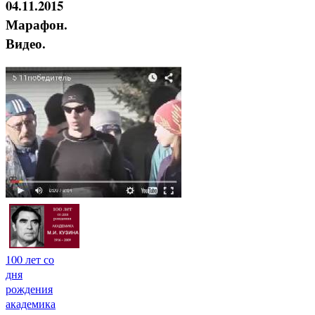
04.11.2015
Марафон.
Видео.
100 лет со
дня
рождения
академика