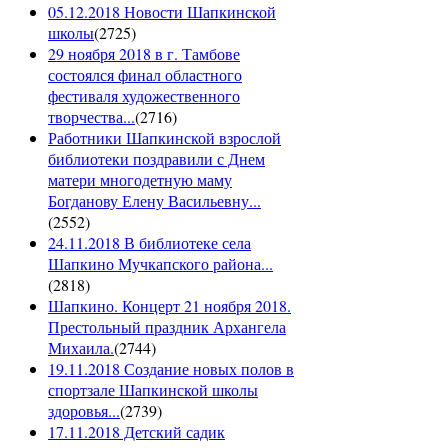
05.12.2018 Новости Шапкинской
школы
(
2725
)
29 ноября 2018 в г. Тамбове
состоялся финал областного
фестиваля художественного
творчества...
(
2716
)
Работники Шапкинской взрослой
библиотеки поздравили с Днем
матери многодетную маму
Богданову Елену Васильевну...
(
2552
)
24.11.2018 В библиотеке села
Шапкино Мучкапского района...
(
2818
)
Шапкино. Концерт 21 ноября 2018.
Престольный праздник Архангела
Михаила.
(
2744
)
19.11.2018 Создание новых полов в
спортзале Шапкинской школы
здоровья...
(
2739
)
17.11.2018 Детский садик