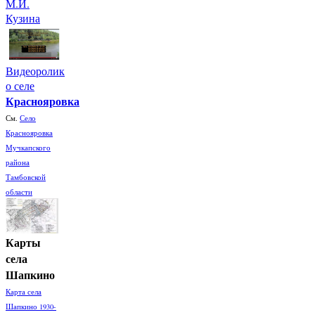
М.И.
Кузина
Видеоролик
о селе
Краснояровка
См.
Село
Краснояровка
Мучкапского
района
Тамбовской
области
Карты
села
Шапкино
Карта села
Шапкино 1930-