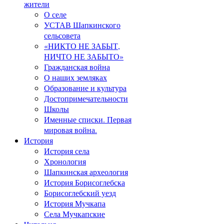
жители
О селе
УСТАВ Шапкинского
сельсовета
«НИКТО НЕ ЗАБЫТ,
НИЧТО НЕ ЗАБЫТО»
Гражданская война
О наших земляках
Образование и культура
Достопримечательности
Школы
Именные списки. Первая
мировая война.
История
История села
Хронология
Шапкинская археология
История Борисоглебска
Борисоглебский уезд
История Мучкапа
Села Мучкапские