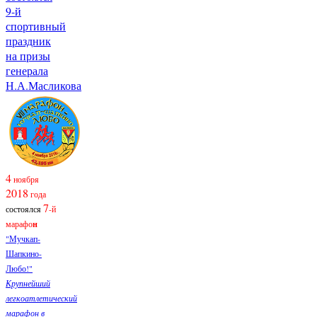
9-й
спортивный
праздник
на призы
генерала
Н.А.Масликова
4
ноября
2018
года
7
состоялся
-й
марафо
н
"Мучкап-
Шапкино-
Любо!"
Крупнейший
легкоатлетический
марафон в