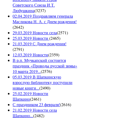
Советского Союза И.Т.
Любушкина
(
3237
)
02.04.2019 Поздравляем генерала
Масликова Н. А. с Днем рождения!
(
2642
)
29.03.2019 Новости села
(
2571
)
25.03.2019 Новости
(
2465
)
21.03.2019 С Днем рождения!
(
2791
)
12.03.2019 Новости
(
2359
)
В р.п. Мучкапский состоится
праздник «Проводы русской зимы»
10 марта 2019...
(
2576
)
05.03.2019 В Шапкинскую
взрослую библиотеку поступили
новые книги...
(
2490
)
25.02.2019 Новости
Шапкино
(
2461
)
С праздником 23 февраля!
(
2616
)
21.02.2019 Новости села
Шапкино...
(
2482
)