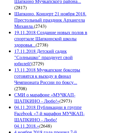
Шапкино Мучкапского района...
(
2817
)
Шапкино. Концерт 21 ноября 2018.
Престольный праздник Архангела
Михаила.
(
2743
)
19.11.2018 Создание новых полов в
спортзале Шапкинской школы
здоровья...
(
2738
)
17.11.2018 Детский садик
"Солнышко" празднует свой
юбилей!
(
2729
)
13.11.2018 Мучкапские боксеры
готовятся к выходу в финал
Чемпионата России по боксу...
(
2708
)
СМИ о марафоне «МУЧКАП-
ШАПКИНО - Любо!»
(
2973
)
04.11.2018 Публикации в группе
Facebook «7-й марафон МУЧКАП-
ШАПКИНО - Любо!
04.11.2018.»
(
2648
)
4 ноября 2018 года прошел 7-й