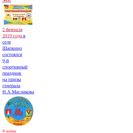
2 февраля
2019 года
в
селе
Шапкино
состоялся
9-й
спортивный
праздник
на призы
генерала
Н.А.Масликова
4
ноября