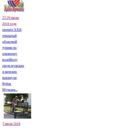
27-29 июля
2018 года
прошёл XXII
открытый
областной
турнир по
пляжному
волейболу
среди мужских
и женских
команд на
Кубок
Мучкапа...
7 июля 2018