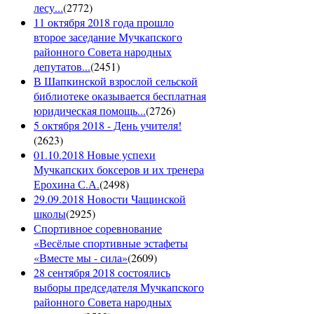
лесу...
(
2772
)
11 октября 2018 года прошло
второе заседание Мучкапского
районного Совета народных
депутатов...
(
2451
)
В Шапкинской взрослой сельской
библиотеке оказывается бесплатная
юридическая помощь...
(
2726
)
5 октября 2018 - День учителя!
(
2623
)
01.10.2018 Новые успехи
Мучкапских боксеров и их тренера
Ерохина С.А.
(
2498
)
29.09.2018 Новости Чащинской
школы
(
2925
)
Спортивное соревнование
«Весёлые спортивные эстафеты
«Вместе мы - сила»
(
2609
)
28 сентября 2018 состоялись
выборы председателя Мучкапского
районного Совета народных