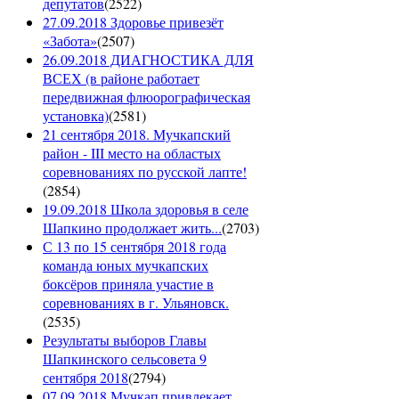
депутатов
(
2522
)
27.09.2018 Здоровье привезёт
«Забота»
(
2507
)
26.09.2018 ДИАГНОСТИКА ДЛЯ
ВСЕХ (в районе работает
передвижная флюорографическая
установка)
(
2581
)
21 сентября 2018. Мучкапский
район - III место на областых
соревнованиях по русской лапте!
(
2854
)
19.09.2018 Школа здоровья в селе
Шапкино продолжает жить...
(
2703
)
С 13 по 15 сентября 2018 года
команда юных мучкапских
боксёров приняла участие в
соревнованиях в г. Ульяновск.
(
2535
)
Результаты выборов Главы
Шапкинского сельсовета 9
сентября 2018
(
2794
)
07.09.2018 Мучкап привлекает