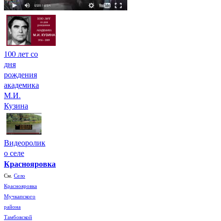
100 лет со
дня
рождения
академика
М.И.
Кузина
Видеоролик
о селе
Краснояровка
См.
Село
Краснояровка
Мучкапского
района
Тамбовской