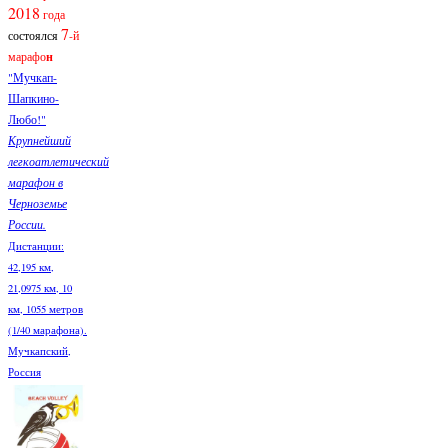
2018
года
7
состоялся
-й
марафо
н
"Мучкап-
Шапкино-
Любо!"
Крупнейший
легкоатлетический
марафон в
Черноземье
России.
Дистанции:
42,195 км,
21,0975 км, 10
км, 1055 метров
(1/40 марафона).
Мучкапский,
Россия