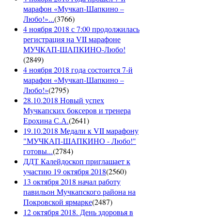
марафон «Мучкап-Шапкино –
Любо!»...
(
3766
)
4 ноября 2018 с 7:00 продолжилась
регистрация на VII марафоне
МУЧКАП-ШАПКИНО-Любо!
(
2849
)
4 ноября 2018 года состоится 7-й
марафон «Мучкап-Шапкино –
Любо!»
(
2795
)
28.10.2018 Новый успех
Мучкапских боксеров и тренера
Ерохина С.А.
(
2641
)
19.10.2018 Медали к VII марафону
"МУЧКАП-ШАПКИНО - Любо!"
готовы...
(
2784
)
ДДТ Калейдоскоп приглашает к
участию 19 октября 2018
(
2560
)
13 октября 2018 начал работу
павильон Мучкапского района на
Покровской ярмарке
(
2487
)
12 октября 2018. День здоровья в