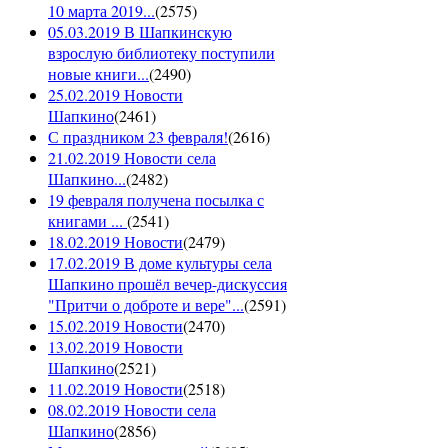
10 марта 2019...
(
2575
)
05.03.2019 В Шапкинскую
взрослую библиотеку поступили
новые книги...
(
2490
)
25.02.2019 Новости
Шапкино
(
2461
)
С праздником 23 февраля!
(
2616
)
21.02.2019 Новости села
Шапкино...
(
2482
)
19 февраля получена посылка с
книгами ...
(
2541
)
18.02.2019 Новости
(
2479
)
17.02.2019 В доме культуры села
Шапкино прошёл вечер-дискуссия
"Притчи о доброте и вере"...
(
2591
)
15.02.2019 Новости
(
2470
)
13.02.2019 Новости
Шапкино
(
2521
)
11.02.2019 Новости
(
2518
)
08.02.2019 Новости села
Шапкино
(
2856
)