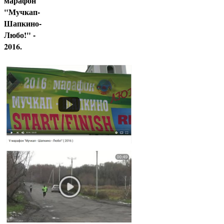
марафон
"Мучкап-
Шапкино-
Любо!" -
2016.