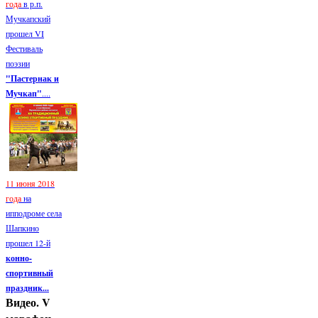
года
в р.п.
Мучкапский
прошел VI
Фестиваль
поэзии
"Пастернак и
Мучкап"
....
11 июня 2018
года
на
ипподроме села
Шапкино
прошел 12-й
конно-
спортивный
праздник...
Видео. V