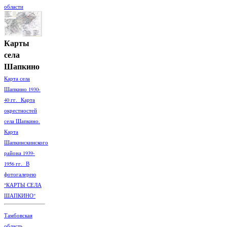
области
Карты
села
Шапкино
Карта села
Шапкино 1930-
40 гг. Карта
окрестностей
села Шапкино.
Карта
Шапкинскинского
района 1939-
1956 гг. В
фотогалерею
"КАРТЫ СЕЛА
ШАПКИНО"
Тамбовская
область