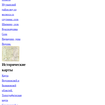
Мучкапский
район вид из
космоса со
спутника: село
Шапкино, село
Краснояровка,
Село
Варварино, река
Ворона.
Исторические
карты
Карта
Воронежской и
Балашовской
областей.
Топографическая
карта
Саратовской и