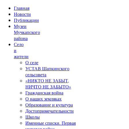
Главная
Новости
Публикации
Музеи
Мучкапского
района
Село
и
жители
О селе
УСТАВ Шапкинского
сельсовета
«НИКТО НЕ ЗАБЫТ,
НИЧТО НЕ ЗАБЫТО»
Гражданская война
О наших земляках
Образование и культура
Достопримечательности
Школы
Именные списки. Первая
мировая война.