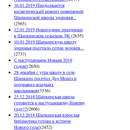
16.01.2019 Продолжается
косметический ремонт помещений
Шапкинской школы здоровья...
(
2565
)
12.01.2019 Новогодние праздники
в Шапкинском сельском ДК
(
2635
)
10.01.2019 Шапкинскую школу
здоровья посетило сотни человек...
(
2737
)
С наступающим Новым 2019
годом!
(
2650
)
28 декабря с утра школу в селе
Шапкино посетил Дед Мороз и
поздравил младших
школьников
(
3336
)
25.12.2018 Шапкинская школа
готовится к наступающему Новому
году!!!
(
2606
)
20.12.2018 Шапкинская взрослая
библиотека готова к встрече
Нового года!
(
2452
)