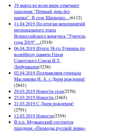
19 марта во всем мире отмечают
праздник "Первый день без
шапки". В селе Шапкино...
(
6112
)
11.04.2019 По итогам мероприятий
регионального этапа
Всероссийского конкурса "Учитель
года 2019" ...
(
2518
)
06.04.2019 Итоги 38-го Турнира по
волейболу памяти Героя
Советского Союза И.Т.
Любушкина
(
3236
)
02.04.2019 Поздравляем генерала
Масликова Н. А. с Днем рождения!
(
2641
)
29.03.2019 Новости села
(
2570
)
25.03.2019 Новости
(
2465
)
21.03.2019 С Днем рождения!
(
2791
)
12.03.2019 Новости
(
2359
)
В р.п. Мучкапский состоится
праздник «Проводы русской зимы»