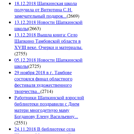
18.12.2018 Шапкинская школа
получила от Витютина С.Н.
замечательный подарок...
(
2669
)
13.12.2018 Новости Шапкинской
школы
(
2663
)
13.12.2018 Вышла книга: Село
Шапкино Тамбовской области в
XVIII веке. Очерки и материалы.
(
2755
)
05.12.2018 Новости Шапкинской
школы
(
2725
)
29 ноября 2018 в г. Тамбове
состоялся финал областного
фестиваля художественного
творчества...
(
2714
)
Работники Шапкинской взрослой
библиотеки поздравили с Днем
матери многодетную маму
Богданову Елену Васильевну...
(
2551
)
24.11.2018 В библиотеке села