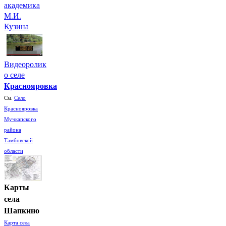
академика
М.И.
Кузина
Видеоролик
о селе
Краснояровка
См.
Село
Краснояровка
Мучкапского
района
Тамбовской
области
Карты
села
Шапкино
Карта села