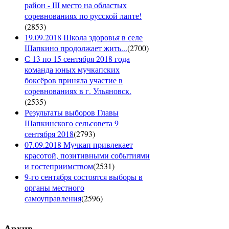
район - III место на областых
соревнованиях по русской лапте!
(
2853
)
19.09.2018 Школа здоровья в селе
Шапкино продолжает жить...
(
2700
)
С 13 по 15 сентября 2018 года
команда юных мучкапских
боксёров приняла участие в
соревнованиях в г. Ульяновск.
(
2535
)
Результаты выборов Главы
Шапкинского сельсовета 9
сентября 2018
(
2793
)
07.09.2018 Мучкап привлекает
красотой, позитивными событиями
и гостеприимством
(
2531
)
9-го сентября состоятся выборы в
органы местного
самоуправления
(
2596
)
Архив