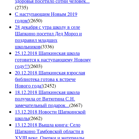
здоровья посетило сотни человек...
(
2735
)
С наступающим Новым 2019
годом!
(
2650
)
28 декабря с утра школу в селе
Шапкино посетил Дед Мороз и
поздравил младших
школьников
(
3336
)
25.12.2018 Шапкинская школа
готовится к наступающему Новому
году!!!
(
2603
)
20.12.2018 Шапкинская взрослая
библиотека готова к встрече
Нового года!
(
2452
)
18.12.2018 Шапкинская школа
получила от Витютина С.Н.
замечательный подарок...
(
2667
)
13.12.2018 Новости Шапкинской
школы
(
2662
)
13.12.2018 Вышла книга: Село
Шапкино Тамбовской области в
XVIII веке. Очерки и материалы.