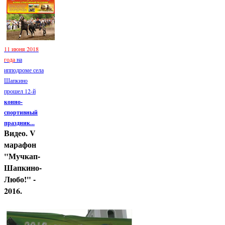
11 июня 2018
года
на
ипподроме села
Шапкино
прошел 12-й
конно-
спортивный
праздник...
Видео. V
марафон
"Мучкап-
Шапкино-
Любо!" -
2016.