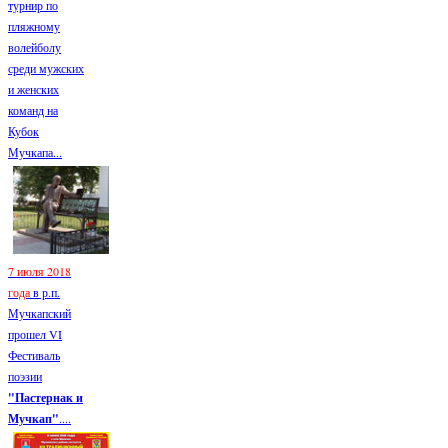
турнир по
пляжному
волейболу
среди мужских
и женских
команд на
Кубок
Мучкапа...
7 июля 2018
года
в р.п.
Мучкапский
прошел VI
Фестиваль
поэзии
"Пастернак и
Мучкап"
....