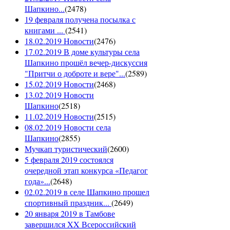
Шапкино...
(
2478
)
19 февраля получена посылка с
книгами ...
(
2541
)
18.02.2019 Новости
(
2476
)
17.02.2019 В доме культуры села
Шапкино прошёл вечер-дискуссия
"Притчи о доброте и вере"...
(
2589
)
15.02.2019 Новости
(
2468
)
13.02.2019 Новости
Шапкино
(
2518
)
11.02.2019 Новости
(
2515
)
08.02.2019 Новости села
Шапкино
(
2855
)
Мучкап туристический
(
2600
)
5 февраля 2019 состоялся
очередной этап конкурса «Педагог
года»...
(
2648
)
02.02.2019 в селе Шапкино прошел
спортивный праздник...
(
2649
)
20 января 2019 в Тамбове
завершился XX Всероссийский