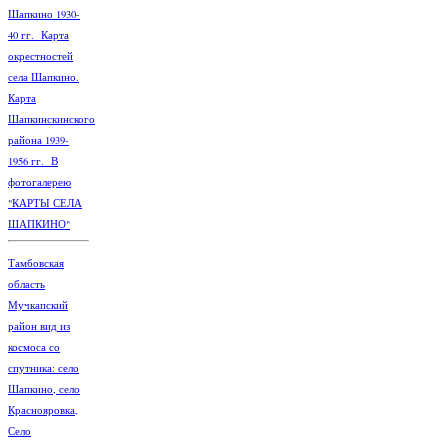
Шапкино 1930-
40 гг. Карта
окрестностей
села Шапкино.
Карта
Шапкинскинского
района 1939-
1956 гг. В
фотогалерею
"КАРТЫ СЕЛА
ШАПКИНО"
Тамбовская
область
Мучкапский
район вид из
космоса со
спутника: село
Шапкино, село
Краснояровка,
Село