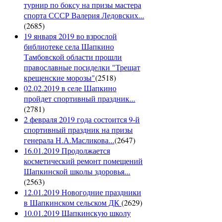
турнир по боксу на призы мастера
спорта СССР Валерия Ледовских...
(
2685
)
19 января 2019 во взрослой
библиотеке села Шапкино
Тамбовской области прошли
православные посиделки "Трещат
крещенские морозы"
(
2518
)
02.02.2019 в селе Шапкино
пройдет спортивный праздник...
(
2781
)
2 февраля 2019 года состоится 9-й
спортивный праздник на призы
генерала Н.А.Масликова...
(
2647
)
16.01.2019 Продолжается
косметический ремонт помещений
Шапкинской школы здоровья...
(
2563
)
12.01.2019 Новогодние праздники
в Шапкинском сельском ДК
(
2629
)
10.01.2019 Шапкинскую школу