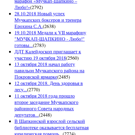
марафон «Мучкап-Шапкино –
Любо!»
(
2792
)
28.10.2018 Новый успех
Мучкапских боксеров и тренера
Ерохина С.А.
(
2638
)
19.10.2018 Медали к VII марафону
"МУЧКАП-ШАПКИНО - Любо!"
готовы...
(
2783
)
ДДТ Калейдоскоп приглашает к
участию 19 октября 2018
(
2560
)
13 октября 2018 начал работу
павильон Мучкапского района на
Покровской ярмарке
(
2485
)
12 октября 2018. День здоровья в
лесу...
(
2770
)
11 октября 2018 года прошло
второе заседание Мучкапского
районного Совета народных
депутатов...
(
2448
)
В Шапкинской взрослой сельской
библиотеке оказывается бесплатная
юридическая помощь...
(
2724
)