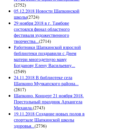
(
2752
)
05.12.2018 Новости Шапкинской
школы
(
2724
)
29 ноября 2018 в г. Тамбове
состоялся финал областного
фестиваля художественного
творчества...
(
2714
)
Работники Шапкинской взрослой
библиотеки поздравили с Днем
матери многодетную маму
Богданову Елену Васильевну...
(
2549
)
24.11.2018 В библиотеке села
Шапкино Мучкапского района...
(
2817
)
Шапкино. Концерт 21 ноября 2018.
Престольный праздник Архангела
Михаила.
(
2743
)
19.11.2018 Создание новых полов в
спортзале Шапкинской школы
здоровья...
(
2736
)