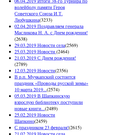
06.04.2019 Итоги 38-го Турнира по
волейболу памяти Героя
Советского Союза И.Т.
Любушкина
(
3233
)
02.04.2019 Поздравляем генерала
Масликова Н. А. с Днем рождения!
(
2638
)
29.03.2019 Новости села
(
2569
)
25.03.2019 Новости
(
2464
)
21.03.2019 С Днем рождения!
(
2789
)
12.03.2019 Новости
(
2356
)
В р.п. Мучкапский состоится
праздник «Проводы русской зимы»
10 марта 2019...
(
2574
)
05.03.2019 В Шапкинскую
взрослую библиотеку поступили
новые книги...
(
2489
)
25.02.2019 Новости
Шапкино
(
2459
)
С праздником 23 февраля!
(
2615
)
21.02.2019 Новости села