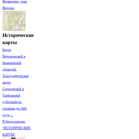
Варварино, река
Ворона.
Исторические
карты
Карта
Воронежской и
Балашовской
областей.
Топографическая
карта
Саратовской и
Тамбовской
губерний(по
съемкам до 1868
года)...
В фотогалерею
"ИСТОРИЧЕСКИЕ
КАРТЫ"