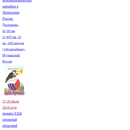
марафон в
Черноземье
России.
Дистанции:
42,195 км,
21,0975 км, 10
км, 1055 метров
(1/40 марафона).
Мучкапский,
Россия
27-29 июля
2018 года
прошёл XXII
открытый
областной