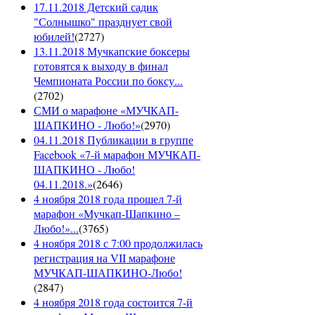
17.11.2018 Детский садик
"Солнышко" празднует свой
юбилей!
(
2727
)
13.11.2018 Мучкапские боксеры
готовятся к выходу в финал
Чемпионата России по боксу...
(
2702
)
СМИ о марафоне «МУЧКАП-
ШАПКИНО - Любо!»
(
2970
)
04.11.2018 Публикации в группе
Facebook «7-й марафон МУЧКАП-
ШАПКИНО - Любо!
04.11.2018.»
(
2646
)
4 ноября 2018 года прошел 7-й
марафон «Мучкап-Шапкино –
Любо!»...
(
3765
)
4 ноября 2018 с 7:00 продолжилась
регистрация на VII марафоне
МУЧКАП-ШАПКИНО-Любо!
(
2847
)
4 ноября 2018 года состоится 7-й