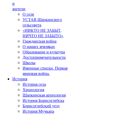
и
жители
О селе
УСТАВ Шапкинского
сельсовета
«НИКТО НЕ ЗАБЫТ,
НИЧТО НЕ ЗАБЫТО»
Гражданская война
О наших земляках
Образование и культура
Достопримечательности
Школы
Именные списки. Первая
мировая война.
История
История села
Хронология
Шапкинская археология
История Борисоглебска
Борисоглебский уезд
История Мучкапа