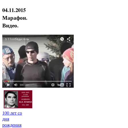
04.11.2015
Марафон.
Видео.
100 лет со
дня
рождения