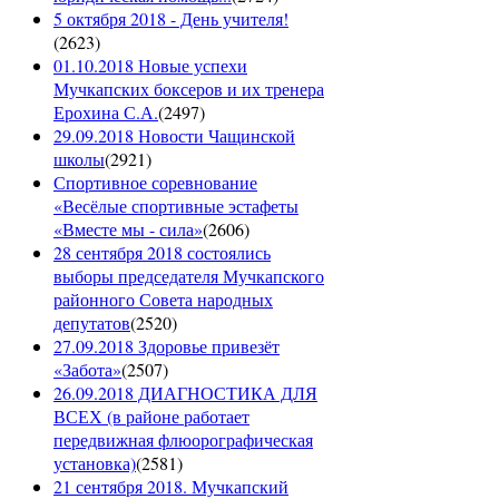
5 октября 2018 - День учителя!
(
2623
)
01.10.2018 Новые успехи
Мучкапских боксеров и их тренера
Ерохина С.А.
(
2497
)
29.09.2018 Новости Чащинской
школы
(
2921
)
Спортивное соревнование
«Весёлые спортивные эстафеты
«Вместе мы - сила»
(
2606
)
28 сентября 2018 состоялись
выборы председателя Мучкапского
районного Совета народных
депутатов
(
2520
)
27.09.2018 Здоровье привезёт
«Забота»
(
2507
)
26.09.2018 ДИАГНОСТИКА ДЛЯ
ВСЕХ (в районе работает
передвижная флюорографическая
установка)
(
2581
)
21 сентября 2018. Мучкапский