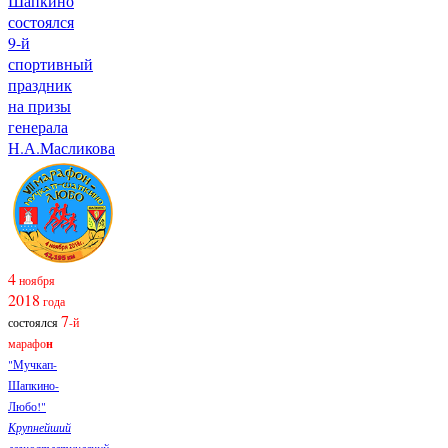
Шапкино
состоялся
9-й
спортивный
праздник
на призы
генерала
Н.А.Масликова
4
ноября
2018
года
7
состоялся
-й
марафо
н
"Мучкап-
Шапкино-
Любо!"
Крупнейший
легкоатлетический