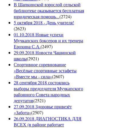
В Шапкинской взрослой сельской
библиотеке оказывается бесплатная
юридическая помощь...
(
2724
)
5 октября 2018 - День учителя!
(
2623
)
01.10.2018 Новые успехи
Мучкапских боксеров и их тренера
Ерохина С.А.
(
2497
)
29.09.2018 Новости Чащинской
школы
(
2921
)
Спортивное соревнование
«Весёлые спортивные эстафеты
«Вместе мы - сила»
(
2607
)
28 сентября 2018 состоялись
выборы председателя Мучкапского
районного Совета народных
депутатов
(
2521
)
27.09.2018 Здоровье привезёт
«Забота»
(
2507
)
26.09.2018 ДИАГНОСТИКА ДЛЯ
ВСЕХ (в районе работает