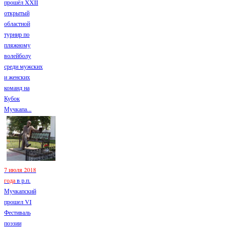
прошёл XXII
открытый
областной
турнир по
пляжному
волейболу
среди мужских
и женских
команд на
Кубок
Мучкапа...
7 июля 2018
года
в р.п.
Мучкапский
прошел VI
Фестиваль
поэзии