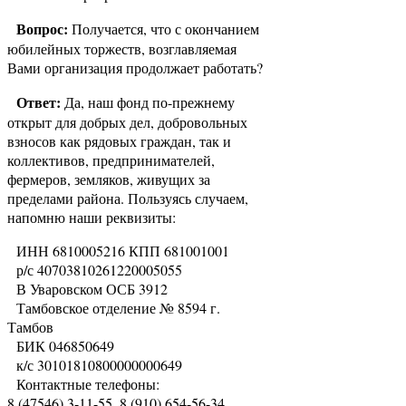
Вопрос:
Получается, что с окончанием
юбилейных торжеств, возглавляемая
Вами организация продолжает работать?
Ответ:
Да, наш фонд по-прежнему
открыт для добрых дел, добровольных
взносов как рядовых граждан, так и
коллективов, предпринимателей,
фермеров, земляков, живущих за
пределами района. Пользуясь случаем,
напомню наши реквизиты:
ИНН 6810005216 КПП 681001001
р/с 40703810261220005055
В Уваровском ОСБ 3912
Тамбовское отделение № 8594 г.
Тамбов
БИК 046850649
к/с 30101810800000000649
Контактные телефоны:
8 (47546) 3-11-55, 8 (910) 654-56-34