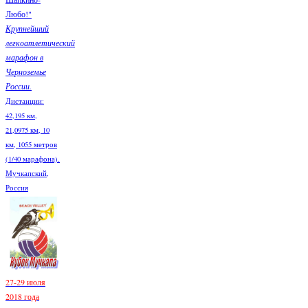
Любо!"
Крупнейший
легкоатлетический
марафон в
Черноземье
России.
Дистанции:
42,195 км,
21,0975 км, 10
км, 1055 метров
(1/40 марафона).
Мучкапский,
Россия
27-29 июля
2018 года