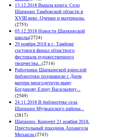
13.12.2018 Вышла книга: Село
Шапкино Тамбовской области в
XVIII веке. Очерки и материалы.
(
2753
)
05.12.2018 Новости Шапкинской
школы
(
2724
)
29 ноября 2018 в г. Тамбове
состоялся финал областного
фестиваля художественного
творчества...
(
2714
)
Работники Шапкинской взрослой
библиотеки поздравили с Днем
матери многодетную маму
Богданову Елену Васильевну...
(
2549
)
24.11.2018 В библиотеке села
Шапкино Мучкапского района...
(
2817
)
Шапкино. Концерт 21 ноября 2018.
Престольный праздник Архангела
Михаила.
(
2743
)