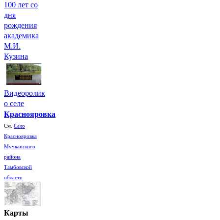
100 лет со
дня
рождения
академика
М.И.
Кузина
Видеоролик
о селе
Краснояровка
См.
Село
Краснояровка
Мучкапского
района
Тамбовской
области
Карты