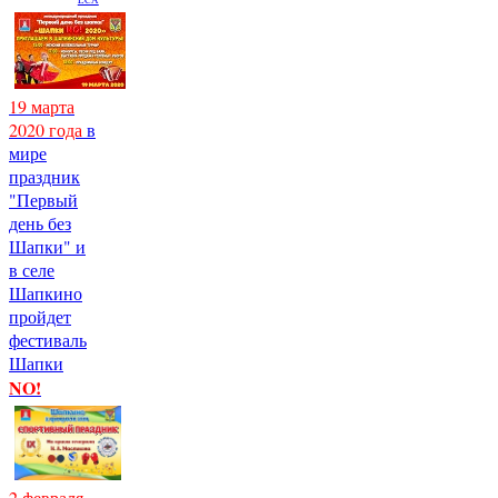
19 марта
2020 года
в
мире
праздник
"Первый
день без
Шапки" и
в селе
Шапкино
пройдет
фестиваль
Шапки
NO!
2 февраля