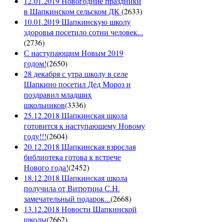
12.01.2019 Новогодние праздники
в Шапкинском сельском ДК
(
2633
)
10.01.2019 Шапкинскую школу
здоровья посетило сотни человек...
(
2736
)
С наступающим Новым 2019
годом!
(
2650
)
28 декабря с утра школу в селе
Шапкино посетил Дед Мороз и
поздравил младших
школьников
(
3336
)
25.12.2018 Шапкинская школа
готовится к наступающему Новому
году!!!
(
2604
)
20.12.2018 Шапкинская взрослая
библиотека готова к встрече
Нового года!
(
2452
)
18.12.2018 Шапкинская школа
получила от Витютина С.Н.
замечательный подарок...
(
2668
)
13.12.2018 Новости Шапкинской
школы
(
2662
)