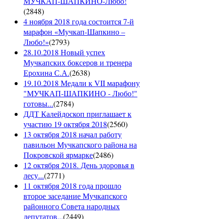
МУЧКАП-ШАПКИНО-Любо!
(
2848
)
4 ноября 2018 года состоится 7-й
марафон «Мучкап-Шапкино –
Любо!»
(
2793
)
28.10.2018 Новый успех
Мучкапских боксеров и тренера
Ерохина С.А.
(
2638
)
19.10.2018 Медали к VII марафону
"МУЧКАП-ШАПКИНО - Любо!"
готовы...
(
2784
)
ДДТ Калейдоскоп приглашает к
участию 19 октября 2018
(
2560
)
13 октября 2018 начал работу
павильон Мучкапского района на
Покровской ярмарке
(
2486
)
12 октября 2018. День здоровья в
лесу...
(
2771
)
11 октября 2018 года прошло
второе заседание Мучкапского
районного Совета народных
депутатов...
(
2449
)