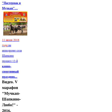
"Пастернак и
Мучкап"
....
11 июня 2018
года
на
ипподроме села
Шапкино
прошел 12-й
конно-
спортивный
праздник...
Видео. V
марафон
"Мучкап-
Шапкино-
Любо!" -
2016.