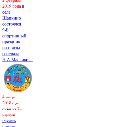
2019 года
в
селе
Шапкино
состоялся
9-й
спортивный
праздник
на призы
генерала
Н.А.Масликова
4
ноября
2018
года
7
состоялся
-й
марафо
н
"Мучкап-
Шапкино-