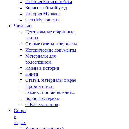
История Борисоглебска
Борисоглебский уезд
История Мучкапа
Села Мучкапские
Читальня
Центральные старинные
газеты
Старые газеты и журналы
Исторические документы
Материалы для
родословной
Имена в истории
Книги
Статьи, материалы о крае
Проза и стихи
Законы, постановления...
Борис Пастернак
С.В.Рахманинов
Спорт
и
отдых
Конно-спортивный