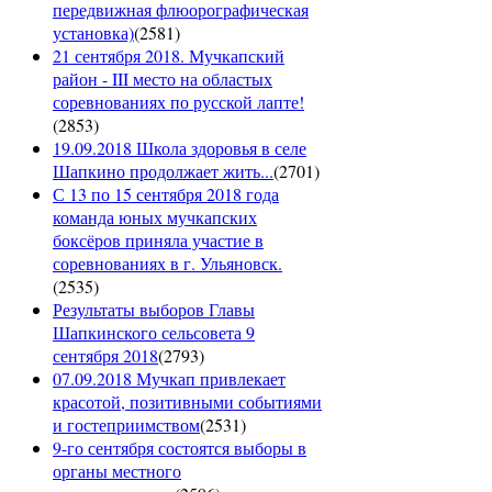
передвижная флюорографическая
установка)
(
2581
)
21 сентября 2018. Мучкапский
район - III место на областых
соревнованиях по русской лапте!
(
2853
)
19.09.2018 Школа здоровья в селе
Шапкино продолжает жить...
(
2701
)
С 13 по 15 сентября 2018 года
команда юных мучкапских
боксёров приняла участие в
соревнованиях в г. Ульяновск.
(
2535
)
Результаты выборов Главы
Шапкинского сельсовета 9
сентября 2018
(
2793
)
07.09.2018 Мучкап привлекает
красотой, позитивными событиями
и гостеприимством
(
2531
)
9-го сентября состоятся выборы в
органы местного