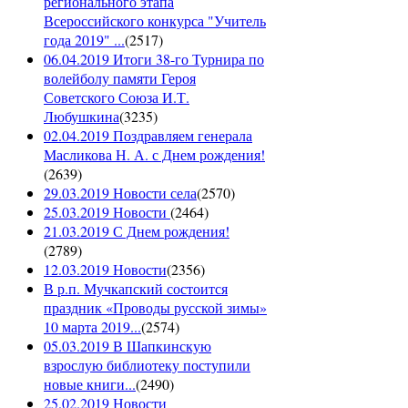
регионального этапа
Всероссийского конкурса "Учитель
года 2019" ...
(
2517
)
06.04.2019 Итоги 38-го Турнира по
волейболу памяти Героя
Советского Союза И.Т.
Любушкина
(
3235
)
02.04.2019 Поздравляем генерала
Масликова Н. А. с Днем рождения!
(
2639
)
29.03.2019 Новости села
(
2570
)
25.03.2019 Новости
(
2464
)
21.03.2019 С Днем рождения!
(
2789
)
12.03.2019 Новости
(
2356
)
В р.п. Мучкапский состоится
праздник «Проводы русской зимы»
10 марта 2019...
(
2574
)
05.03.2019 В Шапкинскую
взрослую библиотеку поступили
новые книги...
(
2490
)
25.02.2019 Новости