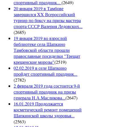
спортивный праздник...
(
2649
)
20 января 2019 в Тамбове
завершился XX Всероссийский
турнир по боксу на призы мастера
спорта СССР Валерия Ледовских...
(
2685
)
19 января 2019 во взрослой
библиотеке села Шапкино
Тамбовской области прошли
православные посиделки "Трещат
крещенские морозы"
(
2519
)
02.02.2019 в селе Шапкино
пройдет спортивный праздник...
(
2782
)
2 февраля 2019 года состоится 9-й
спортивный праздник на призы
генерала Н.А.Масликова...
(
2647
)
16.01.2019 Продолжается
косметический ремонт помещений
Шапкинской школы здоровья...
(
2563
)