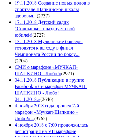
19.11.2018 Создание новых полов в
спортзале Шапкинской школы
здоровья...
(
2737
)
17.11.2018 Детский садик
"Солнышко" празднует свой
юбилей!
(
2727
)
13.11.2018 Мучкапские боксеры
готовятся к выходу в финал
Чемпионата России по боксу...
(
2704
)
СМИ о марафоне «МУЧКАП-
ШАПКИНО - Любо!»
(
2971
)
04.11.2018 Публикации в группе
Facebook «7-й марафон МУЧКАП-
ШАПКИНО - Любо!
04.11.2018.»
(
2646
)
4 ноября 2018 года прошел 7-й
марафон «Мучкап-Шапкино –
Любо!»...
(
3765
)
4 ноября 2018 с 7:00 продолжилась
регистрация на VII марафоне