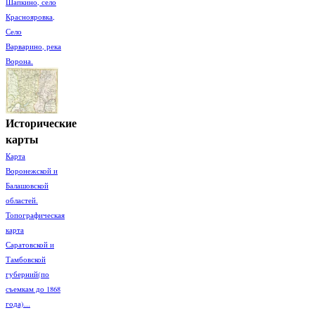
Шапкино, село
Краснояровка,
Село
Варварино, река
Ворона.
Исторические
карты
Карта
Воронежской и
Балашовской
областей.
Топографическая
карта
Саратовской и
Тамбовской
губерний(по
съемкам до 1868
года)...