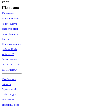
села
Шапкино
Карта села
Шапкино 1930-
40 гг. Карта
окрестностей
села Шапкино.
Карта
Шапкинскинского
района 1939-
1956 гг. В
фотогалерею
"КАРТЫ СЕЛА
ШАПКИНО"
Тамбовская
область
Мучкапский
район вид из
космоса со
спутника: село