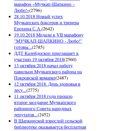
марафон «Мучкап-Шапкино –
Любо!»
(
2796
)
28.10.2018 Новый успех
Мучкапских боксеров и тренера
Ерохина С.А.
(
2642
)
19.10.2018 Медали к VII марафону
"МУЧКАП-ШАПКИНО - Любо!"
готовы...
(
2785
)
ДДТ Калейдоскоп приглашает к
участию 19 октября 2018
(
2560
)
13 октября 2018 начал работу
павильон Мучкапского района на
Покровской ярмарке
(
2487
)
12 октября 2018. День здоровья в
лесу...
(
2775
)
11 октября 2018 года прошло
второе заседание Мучкапского
районного Совета народных
депутатов...
(
2452
)
В Шапкинской взрослой сельской
библиотеке оказывается бесплатная