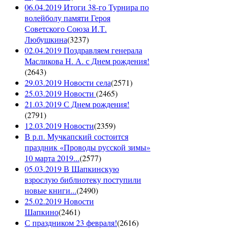
06.04.2019 Итоги 38-го Турнира по
волейболу памяти Героя
Советского Союза И.Т.
Любушкина
(
3237
)
02.04.2019 Поздравляем генерала
Масликова Н. А. с Днем рождения!
(
2643
)
29.03.2019 Новости села
(
2571
)
25.03.2019 Новости
(
2465
)
21.03.2019 С Днем рождения!
(
2791
)
12.03.2019 Новости
(
2359
)
В р.п. Мучкапский состоится
праздник «Проводы русской зимы»
10 марта 2019...
(
2577
)
05.03.2019 В Шапкинскую
взрослую библиотеку поступили
новые книги...
(
2490
)
25.02.2019 Новости
Шапкино
(
2461
)
С праздником 23 февраля!
(
2616
)