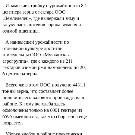
И замыкает тройку с урожайностью 8,1
центнера зерна с гектара ООО
«Земледелец», где выдержали зиму и
засуху часть посевов гороха, ячменя и
озимой пшеницы.
А наивысшей урожайности по
отдельной культуре достигли
земледельцы ООО «Мучкапская
агрогруппа», где с каждого из 211
гектаров озимой ржи намолочено по 20,
6 центнера зерна.
Всего же в этом ООО получено 4431,1
тонны зерна, что составляет более
половины его валового производства в
районе. К тому же хлеба здесь
обмолочены только на 6001 гектаре из
6595 имеющихся, так что сбор зерна еще
возрастет.
Уборка хлебов в районе практически