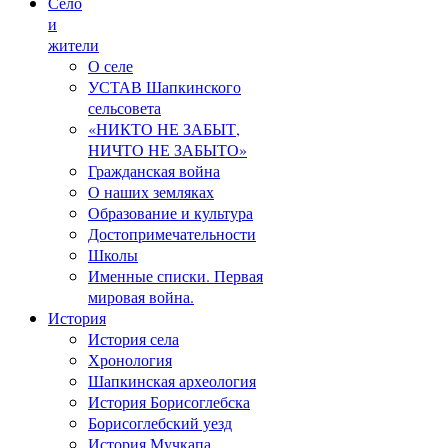
Село
и
жители
О селе
УСТАВ Шапкинского
сельсовета
«НИКТО НЕ ЗАБЫТ,
НИЧТО НЕ ЗАБЫТО»
Гражданская война
О наших земляках
Образование и культура
Достопримечательности
Школы
Именные списки. Первая
мировая война.
История
История села
Хронология
Шапкинская археология
История Борисоглебска
Борисоглебский уезд
История Мучкапа