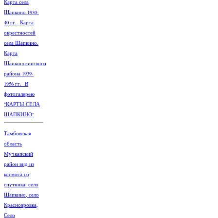
Карта села
Шапкино 1930-
40 гг. Карта
окрестностей
села Шапкино.
Карта
Шапкинскинского
района 1939-
1956 гг. В
фотогалерею
"КАРТЫ СЕЛА
ШАПКИНО"
Тамбовская
область
Мучкапский
район вид из
космоса со
спутника: село
Шапкино, село
Краснояровка,
Село