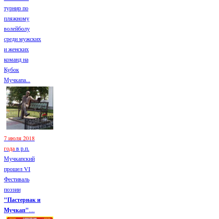
турнир по
пляжному
волейболу
среди мужских
и женских
команд на
Кубок
Мучкапа...
7 июля 2018
года
в р.п.
Мучкапский
прошел VI
Фестиваль
поэзии
"Пастернак и
Мучкап"
....