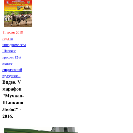
11 июня 2018
года
на
ипподроме села
Шапкино
прошел 12-й
конно-
спортивный
праздник...
Видео. V
марафон
"Мучкап-
Шапкино-
Любо!" -
2016.