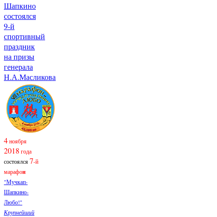
Шапкино
состоялся
9-й
спортивный
праздник
на призы
генерала
Н.А.Масликова
4
ноября
2018
года
7
состоялся
-й
марафо
н
"Мучкап-
Шапкино-
Любо!"
Крупнейший