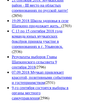
район - III место на областых
соревнованиях по русской лапте!
(
2854
)
19.09.2018 Школа здоровья в селе
Шапкино продолжает жить...
(
2703
)
С 13 по 15 сентября 2018 года
команда юных мучкапских
боксёров приняла участие в
соревнованиях в г. Ульяновск.
(
2536
)
Результаты выборов Главы
Шапкинского сельсовета 9
сентября 2018
(
2796
)
07.09.2018 Мучкап привлекает
красотой, позитивными событиями
и гостеприимством
(
2531
)
9-го сентября состоятся выборы в
органы местного
самоуправления
(
2596
)