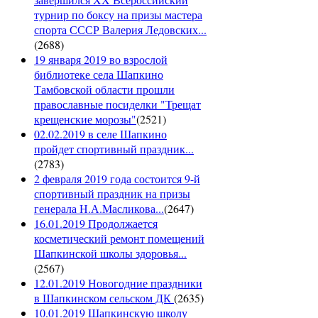
турнир по боксу на призы мастера
спорта СССР Валерия Ледовских...
(
2688
)
19 января 2019 во взрослой
библиотеке села Шапкино
Тамбовской области прошли
православные посиделки "Трещат
крещенские морозы"
(
2521
)
02.02.2019 в селе Шапкино
пройдет спортивный праздник...
(
2783
)
2 февраля 2019 года состоится 9-й
спортивный праздник на призы
генерала Н.А.Масликова...
(
2647
)
16.01.2019 Продолжается
косметический ремонт помещений
Шапкинской школы здоровья...
(
2567
)
12.01.2019 Новогодние праздники
в Шапкинском сельском ДК
(
2635
)
10.01.2019 Шапкинскую школу