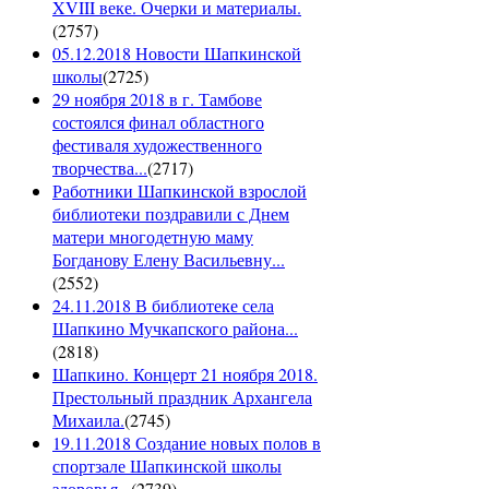
XVIII веке. Очерки и материалы.
(
2757
)
05.12.2018 Новости Шапкинской
школы
(
2725
)
29 ноября 2018 в г. Тамбове
состоялся финал областного
фестиваля художественного
творчества...
(
2717
)
Работники Шапкинской взрослой
библиотеки поздравили с Днем
матери многодетную маму
Богданову Елену Васильевну...
(
2552
)
24.11.2018 В библиотеке села
Шапкино Мучкапского района...
(
2818
)
Шапкино. Концерт 21 ноября 2018.
Престольный праздник Архангела
Михаила.
(
2745
)
19.11.2018 Создание новых полов в
спортзале Шапкинской школы
здоровья...
(
2739
)