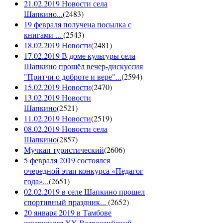
21.02.2019 Новости села
Шапкино...
(
2483
)
19 февраля получена посылка с
книгами ...
(
2543
)
18.02.2019 Новости
(
2481
)
17.02.2019 В доме культуры села
Шапкино прошёл вечер-дискуссия
"Притчи о доброте и вере"...
(
2594
)
15.02.2019 Новости
(
2470
)
13.02.2019 Новости
Шапкино
(
2521
)
11.02.2019 Новости
(
2519
)
08.02.2019 Новости села
Шапкино
(
2857
)
Мучкап туристический
(
2606
)
5 февраля 2019 состоялся
очередной этап конкурса «Педагог
года»...
(
2651
)
02.02.2019 в селе Шапкино прошел
спортивный праздник...
(
2652
)
20 января 2019 в Тамбове
завершился XX Всероссийский