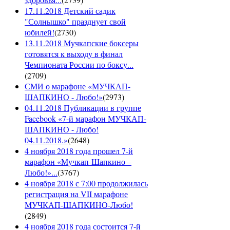
17.11.2018 Детский садик
"Солнышко" празднует свой
юбилей!
(
2730
)
13.11.2018 Мучкапские боксеры
готовятся к выходу в финал
Чемпионата России по боксу...
(
2709
)
СМИ о марафоне «МУЧКАП-
ШАПКИНО - Любо!»
(
2973
)
04.11.2018 Публикации в группе
Facebook «7-й марафон МУЧКАП-
ШАПКИНО - Любо!
04.11.2018.»
(
2648
)
4 ноября 2018 года прошел 7-й
марафон «Мучкап-Шапкино –
Любо!»...
(
3767
)
4 ноября 2018 с 7:00 продолжилась
регистрация на VII марафоне
МУЧКАП-ШАПКИНО-Любо!
(
2849
)
4 ноября 2018 года состоится 7-й