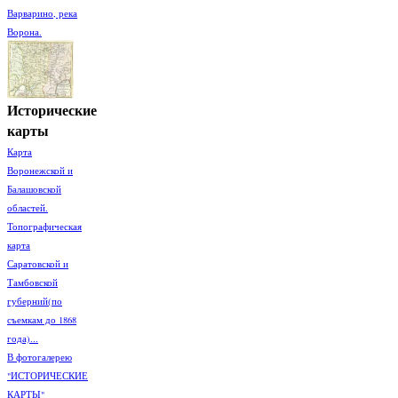
Варварино, река
Ворона.
Исторические
карты
Карта
Воронежской и
Балашовской
областей.
Топографическая
карта
Саратовской и
Тамбовской
губерний(по
съемкам до 1868
года)...
В фотогалерею
"ИСТОРИЧЕСКИЕ
КАРТЫ"