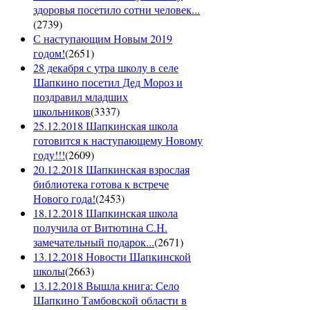
здоровья посетило сотни человек...
(
2739
)
С наступающим Новым 2019
годом!
(
2651
)
28 декабря с утра школу в селе
Шапкино посетил Дед Мороз и
поздравил младших
школьников
(
3337
)
25.12.2018 Шапкинская школа
готовится к наступающему Новому
году!!!
(
2609
)
20.12.2018 Шапкинская взрослая
библиотека готова к встрече
Нового года!
(
2453
)
18.12.2018 Шапкинская школа
получила от Витютина С.Н.
замечательный подарок...
(
2671
)
13.12.2018 Новости Шапкинской
школы
(
2663
)
13.12.2018 Вышла книга: Село
Шапкино Тамбовской области в