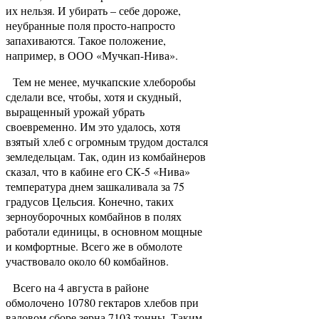
их нельзя. И убирать – себе дороже,
неубранные поля просто-напросто
запахиваются. Такое положение,
например, в ООО «Мучкап-Нива».
Тем не менее, мучкапские хлеборобы
сделали все, чтобы, хотя и скудный,
выращенный урожай убрать
своевременно. Им это удалось, хотя
взятый хлеб с огромным трудом достался
земледельцам. Так, один из комбайнеров
сказал, что в кабине его СК-5 «Нива»
температура днем зашкаливала за 75
градусов Цельсия. Конечно, таких
зерноуборочных комбайнов в полях
работали единицы, в основном мощные
и комфортные. Всего же в обмолоте
участвовало около 60 комбайнов.
Всего на 4 августа в районе
обмолочено 10780 гектаров хлебов при
валовом сборе зерна 7103 тонны. Таким