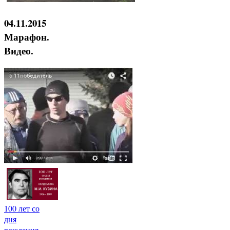
04.11.2015
Марафон.
Видео.
100 лет со
дня
рождения