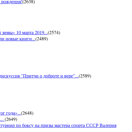
м рождения!
(
2638
)
зимы» 10 марта 2019...
(
2574
)
и новые книги...
(
2489
)
искуссия "Притчи о доброте и вере"...
(
2589
)
г года»...
(
2648
)
...
(
2649
)
 турнир по боксу на призы мастера спорта СССР Валерия