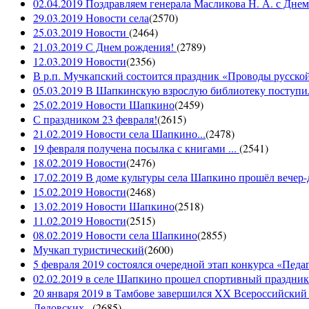
02.04.2019 Поздравляем генерала Масликова Н. А. с Дне
29.03.2019 Новости села
(
2570
)
25.03.2019 Новости
(
2464
)
21.03.2019 С Днем рождения!
(
2789
)
12.03.2019 Новости
(
2356
)
В р.п. Мучкапский состоится праздник «Проводы русской 
05.03.2019 В Шапкинскую взрослую библиотеку поступил
25.02.2019 Новости Шапкино
(
2459
)
С праздником 23 февраля!
(
2615
)
21.02.2019 Новости села Шапкино...
(
2478
)
19 февраля получена посылка с книгами ...
(
2541
)
18.02.2019 Новости
(
2476
)
17.02.2019 В доме культуры села Шапкино прошёл вечер-д
15.02.2019 Новости
(
2468
)
13.02.2019 Новости Шапкино
(
2518
)
11.02.2019 Новости
(
2515
)
08.02.2019 Новости села Шапкино
(
2855
)
Мучкап туристический
(
2600
)
5 февраля 2019 состоялся очередной этап конкурса «Педаго
02.02.2019 в селе Шапкино прошел спортивный праздник
20 января 2019 в Тамбове завершился XX Всероссийский
Ледовских...
(
2685
)