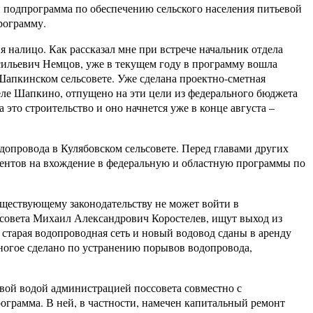
 и подпрограмма по обеспечению сельского населения питьевой
рограмму.
налицо. Как рассказал мне при встрече начальник отдела
ильевич Немцов, уже в текущем году в программу вошла
 Шапкинском сельсовете. Уже сделана проектно-сметная
селе Шапкино, отпущено на эти цели из федерального бюджета
 это строительство и оно начнется уже в конце августа –
допровода в Кулябовском сельсовете. Перед главами других
ументов на вхождение в федеральную и областную программы по
ществующему законодательству не может войти в
оссовета Михаил Александрович Коростелев, ищут выход из
старая водопроводная сеть и новый водовод сданы в аренду
ногое сделано по устранению порывов водопровода,
ой водой администрацией поссовета совместно с
грамма. В ней, в частности, намечен капитальный ремонт