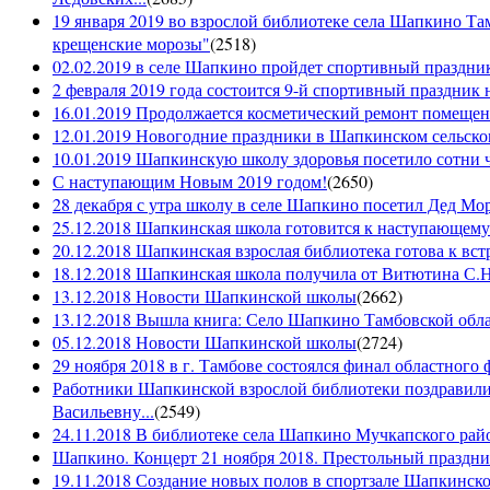
19 января 2019 во взрослой библиотеке села Шапкино Т
крещенские морозы"
(
2518
)
02.02.2019 в селе Шапкино пройдет спортивный праздник
2 февраля 2019 года состоится 9-й спортивный праздник 
16.01.2019 Продолжается косметический ремонт помещен
12.01.2019 Новогодние праздники в Шапкинском сельск
10.01.2019 Шапкинскую школу здоровья посетило сотни ч
С наступающим Новым 2019 годом!
(
2650
)
28 декабря с утра школу в селе Шапкино посетил Дед М
25.12.2018 Шапкинская школа готовится к наступающему
20.12.2018 Шапкинская взрослая библиотека готова к вст
18.12.2018 Шапкинская школа получила от Витютина С.Н.
13.12.2018 Новости Шапкинской школы
(
2662
)
13.12.2018 Вышла книга: Село Шапкино Тамбовской облас
05.12.2018 Новости Шапкинской школы
(
2724
)
29 ноября 2018 в г. Тамбове состоялся финал областного 
Работники Шапкинской взрослой библиотеки поздравили
Васильевну...
(
2549
)
24.11.2018 В библиотеке села Шапкино Мучкапского райо
Шапкино. Концерт 21 ноября 2018. Престольный праздн
19.11.2018 Создание новых полов в спортзале Шапкинско