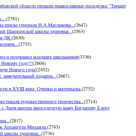
амбовской области прошли православные посиделки "Трещат
...
(
2781
)
на призы генерала Н.А.Масликова...
(
2647
)
ий Шапкинской школы здоровья...
(
2563
)
ом ДК
(
2630
)
еловек...
(
2735
)
ороз и поздравил младших школьников
(
3336
)
 Новому году!!!
(
2604
)
рече Нового года!
(
2452
)
 замечательный подарок...
(
2667
)
ти в XVIII веке. Очерки и материалы.
(
2752
)
фестиваля художественного творчества...
(
2714
)
 с Днем матери многодетную маму Богданову Елену
на...
(
2817
)
ик Архангела Михаила.
(
2743
)
й школы здоровья...
(
2736
)