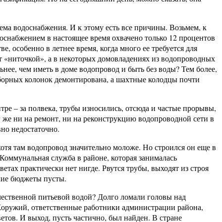
ма водоснабжения. И к этому есть все причины. Возьмем, к
оснабжением в настоящее время охвачено только 12 процентов
ве, особенно в летнее время, когда много ее требуется для
ечет «ниточкой», а в некоторых домовладениях из водопроводных
нее, чем иметь в доме водопровод и быть без воды? Тем более,
азборных колонок демонтирована, а шахтные колодцы почти
ре – за полвека, трубы износились, отсюда и частые прорывы,
 же ни на ремонт, ни на реконструкцию водопроводной сети в
вно недостаточно.
отя там водопровод значительно моложе. Но строился он еще в
. Коммунальная служба в районе, которая занималась
етах практически нет нигде. Рвутся трубы, выходят из строя
кие бюджеты пусты.
чественной питьевой водой? Долго ломали головы над
Хоружий, ответственные работники администрации района,
етов. И выход, пусть частично, был найден. В стране