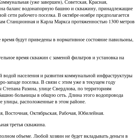
оммунальная (уже завершен), Советская, Красная,
ть на баланс водонапорную башню и скважину, принадлежащие
й сети рабочего поселка. В октябре-ноябре предполагается
цам Станционная и Карла Маркса протяженностью 1300 метров
 время будут приведены в нормативное состояние павильоны,
ьное время скважин с заменой фильтров и установка на
й водой населения и развития коммунальной инфраструктуры
о-западе поселка. В связи с этим уже в текущем году
 Степана Разина, улице Свердлова, по территориям
ашню больницы в общую сеть. Длина этого водопровода
е улицы, расположенные в этом районе.
, Восточная, Октябрьская, Рабочая, Юбилейная.
ная третья скважина.
полном объеме. Любой хозяин не будет вкладывать деньги в