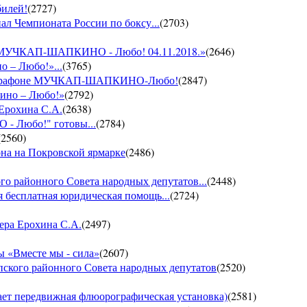
билей!
(
2727
)
ал Чемпионата России по боксу...
(
2703
)
он МУЧКАП-ШАПКИНО - Любо! 04.11.2018.»
(
2646
)
о – Любо!»...
(
3765
)
VII марафоне МУЧКАП-ШАПКИНО-Любо!
(
2847
)
кино – Любо!»
(
2792
)
 Ерохина С.А.
(
2638
)
- Любо!" готовы...
(
2784
)
(
2560
)
она на Покровской ярмарке
(
2486
)
го районного Совета народных депутатов...
(
2448
)
 бесплатная юридическая помощь...
(
2724
)
ера Ерохина С.А.
(
2497
)
 «Вместе мы - сила»
(
2607
)
пского районного Совета народных депутатов
(
2520
)
т передвижная флюорографическая установка)
(
2581
)