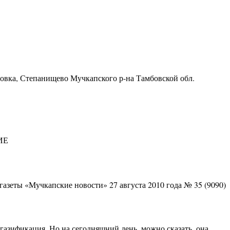
ровка, Степанищево Мучкапского р-на Тамбовской обл.
ИЕ
газеты «Мучкапские новости» 27 августа 2010 года № 35 (9090)
газификация. Но на сегодняшний день, можно сказать, она