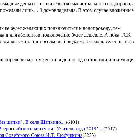
ромадные деньги в строительство магистрального водопровода
у пожелали лишь… 3 домовладельца. В этом случае вложенные
льше будет желающих подключиться к водопроводу, тем
 да и для абонентов подключение будет дешевле. А пока ТСК
тором выступили и поселковый бюджет, и само население, взяв
о определиться, нужен ли водопровод на той или иной улице
без шапки". В селе Шапкино...
(
6101
)
сероссийского конкурса "Учитель года 2019" ...
(
2517
)
роя Советского Союза И.Т. Любушкина
(
3233
)