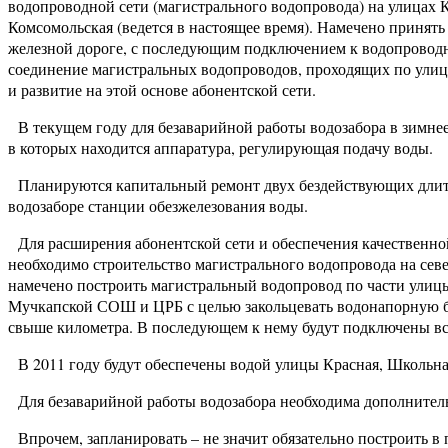
водопроводной сети (магистрального водопровода) на улицах К
Комсомольская (ведется в настоящее время). Намечено приня
железной дороге, с последующим подключением к водопроводно
соединение магистральных водопроводов, проходящих по ули
и развитие на этой основе абонентской сети.
В текущем году для безаварийной работы водозабора в зимнее
в которых находится аппаратура, регулирующая подачу воды.
Планируются капитальный ремонт двух бездействующих длител
водозаборе станции обезжелезования воды.
Для расширения абонентской сети и обеспечения качественно
необходимо строительство магистрального водопровода на север
намечено построить магистральный водопровод по части улицы
Мучкапской СОШ и ЦРБ с целью закольцевать водонапорную б
свыше километра. В последующем к нему будут подключены вс
В 2011 году будут обеспечены водой улицы Красная, Школьная
Для безаварийной работы водозабора необходима дополнитель
Впрочем, запланировать – не значит обязательно построить в 