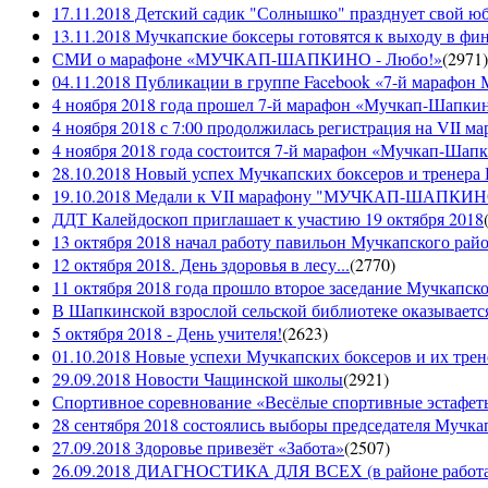
17.11.2018 Детский садик "Солнышко" празднует свой ю
13.11.2018 Мучкапские боксеры готовятся к выходу в фин
СМИ о марафоне «МУЧКАП-ШАПКИНО - Любо!»
(
2971
)
04.11.2018 Публикации в группе Facebook «7-й мараф
4 ноября 2018 года прошел 7-й марафон «Мучкап-Шапкин
4 ноября 2018 с 7:00 продолжилась регистрация на 
4 ноября 2018 года состоится 7-й марафон «Мучкап-Шап
28.10.2018 Новый успех Мучкапских боксеров и тренера
19.10.2018 Медали к VII марафону "МУЧКАП-ШАПКИНО 
ДДТ Калейдоскоп приглашает к участию 19 октября 2018
13 октября 2018 начал работу павильон Мучкапского рай
12 октября 2018. День здоровья в лесу...
(
2770
)
11 октября 2018 года прошло второе заседание Мучкапско
В Шапкинской взрослой сельской библиотеке оказывается
5 октября 2018 - День учителя!
(
2623
)
01.10.2018 Новые успехи Мучкапских боксеров и их трен
29.09.2018 Новости Чащинской школы
(
2921
)
Спортивное соревнование «Весёлые спортивные эстафеты
28 сентября 2018 состоялись выборы председателя Мучка
27.09.2018 Здоровье привезёт «Забота»
(
2507
)
26.09.2018 ДИАГНОСТИКА ДЛЯ ВСЕХ (в районе работае