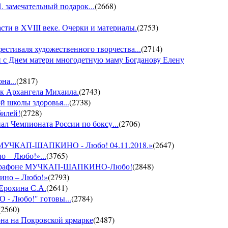
 замечательный подарок...
(
2668
)
ти в XVIII веке. Очерки и материалы.
(
2753
)
фестиваля художественного творчества...
(
2714
)
 с Днем матери многодетную маму Богданову Елену
на...
(
2817
)
ик Архангела Михаила.
(
2743
)
й школы здоровья...
(
2738
)
билей!
(
2728
)
ал Чемпионата России по боксу...
(
2706
)
он МУЧКАП-ШАПКИНО - Любо! 04.11.2018.»
(
2647
)
о – Любо!»...
(
3765
)
VII марафоне МУЧКАП-ШАПКИНО-Любо!
(
2848
)
кино – Любо!»
(
2793
)
 Ерохина С.А.
(
2641
)
- Любо!" готовы...
(
2784
)
(
2560
)
она на Покровской ярмарке
(
2487
)