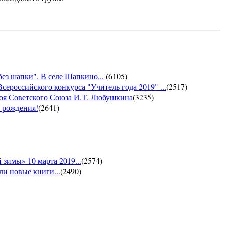
без шапки". В селе Шапкино...
(
6105
)
сероссийского конкурса "Учитель года 2019" ...
(
2517
)
роя Советского Союза И.Т. Любушкина
(
3235
)
м рождения!
(
2641
)
зимы» 10 марта 2019...
(
2574
)
и новые книги...
(
2490
)