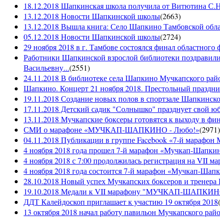
18.12.2018 Шапкинская школа получила от Витютина С.Н.
13.12.2018 Новости Шапкинской школы
(
2663
)
13.12.2018 Вышла книга: Село Шапкино Тамбовской облас
05.12.2018 Новости Шапкинской школы
(
2724
)
29 ноября 2018 в г. Тамбове состоялся финал областного 
Работники Шапкинской взрослой библиотеки поздравили
Васильевну...
(
2551
)
24.11.2018 В библиотеке села Шапкино Мучкапского райо
Шапкино. Концерт 21 ноября 2018. Престольный праздн
19.11.2018 Создание новых полов в спортзале Шапкинско
17.11.2018 Детский садик "Солнышко" празднует свой ю
13.11.2018 Мучкапские боксеры готовятся к выходу в фин
СМИ о марафоне «МУЧКАП-ШАПКИНО - Любо!»
(
2971
)
04.11.2018 Публикации в группе Facebook «7-й мараф
4 ноября 2018 года прошел 7-й марафон «Мучкап-Шапкин
4 ноября 2018 с 7:00 продолжилась регистрация на 
4 ноября 2018 года состоится 7-й марафон «Мучкап-Шап
28.10.2018 Новый успех Мучкапских боксеров и тренера
19.10.2018 Медали к VII марафону "МУЧКАП-ШАПКИНО 
ДДТ Калейдоскоп приглашает к участию 19 октября 2018
13 октября 2018 начал работу павильон Мучкапского рай