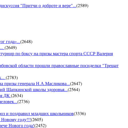
искуссия "Притчи о доброте и вере"...
(
2589
)
г года»...
(
2648
)
...
(
2649
)
 турнир по боксу на призы мастера спорта СССР Валерия
амбовской области прошли православные посиделки "Трещат
...
(
2783
)
на призы генерала Н.А.Масликова...
(
2647
)
ий Шапкинской школы здоровья...
(
2564
)
ом ДК
(
2634
)
еловек...
(
2736
)
ороз и поздравил младших школьников
(
3336
)
 Новому году!!!
(
2605
)
рече Нового года!
(
2452
)