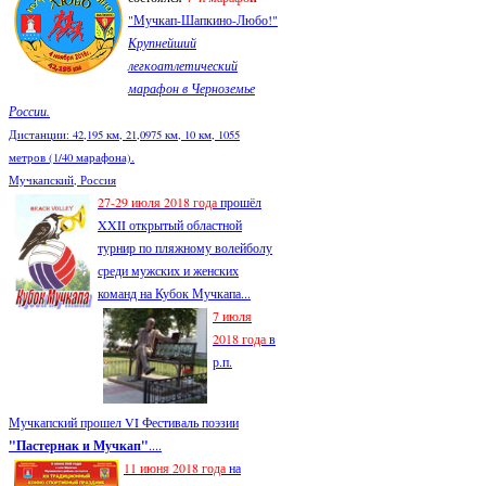
"Мучкап-Шапкино-Любо!"
Крупнейший
легкоатлетический
марафон в Черноземье
России.
Дистанции: 42,195 км, 21,0975 км, 10 км, 1055
метров (1/40 марафона).
Мучкапский, Россия
27-29 июля 2018 года
прошёл
XXII открытый областной
турнир по пляжному волейболу
среди мужских и женских
команд на Кубок Мучкапа...
7 июля
2018 года
в
р.п.
Мучкапский прошел VI Фестиваль поэзии
"Пастернак и Мучкап"
....
11 июня 2018 года
на