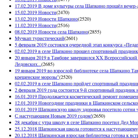
17.02.2019 В доме культуры села Шапкино прошёл вечер-д
15.02.2019 Новости
(
2470
)
13.02.2019 Новости Шапкино
(
2520
)
11.02.2019 Новости
(
2516
)
08.02.2019 Новости села Шапкино
(
2855
)
Мучкап туристический
(
2601
)
5 февраля 2019 состоялся очередной этап конкурса «Педаго
02.02.2019 в селе Шапкино прошел спортивный праздник
20 января 2019 в Тамбове завершился XX Всероссийский
Ледовских...
(
2685
)
19 января 2019 во взрослой библиотеке села Шапкино Т
крещенские морозы"
(
2520
)
02.02.2019 в селе Шапкино пройдет спортивный праздник
2 февраля 2019 года состоится 9-й спортивный праздник 
16.01.2019 Продолжается косметический ремонт помещен
12.01.2019 Новогодние праздники в Шапкинском сельск
10.01.2019 Шапкинскую школу здоровья посетило сотни ч
С наступающим Новым 2019 годом!
(
2650
)
28 декабря с утра школу в селе Шапкино посетил Дед М
25.12.2018 Шапкинская школа готовится к наступающему
20.12.2018 Шапкинская взрослая библиотека готова к вст