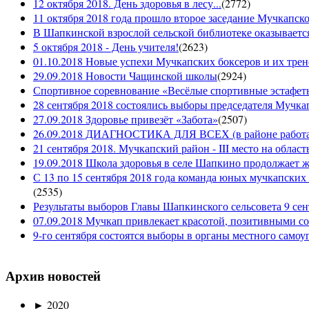
12 октября 2018. День здоровья в лесу...
(
2772
)
11 октября 2018 года прошло второе заседание Мучкапско
В Шапкинской взрослой сельской библиотеке оказывается
5 октября 2018 - День учителя!
(
2623
)
01.10.2018 Новые успехи Мучкапских боксеров и их трен
29.09.2018 Новости Чащинской школы
(
2924
)
Спортивное соревнование «Весёлые спортивные эстафеты
28 сентября 2018 состоялись выборы председателя Мучка
27.09.2018 Здоровье привезёт «Забота»
(
2507
)
26.09.2018 ДИАГНОСТИКА ДЛЯ ВСЕХ (в районе работае
21 сентября 2018. Мучкапский район - III место на облас
19.09.2018 Школа здоровья в селе Шапкино продолжает жи
С 13 по 15 сентября 2018 года команда юных мучкапских 
(
2535
)
Результаты выборов Главы Шапкинского сельсовета 9 сен
07.09.2018 Мучкап привлекает красотой, позитивными с
9-го сентября состоятся выборы в органы местного само
Архив новостей
►
2020