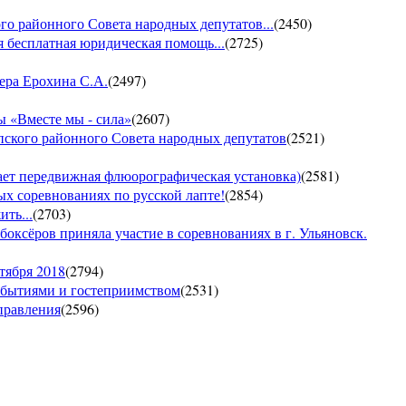
го районного Совета народных депутатов...
(
2450
)
 бесплатная юридическая помощь...
(
2725
)
ера Ерохина С.А.
(
2497
)
 «Вместе мы - сила»
(
2607
)
пского районного Совета народных депутатов
(
2521
)
т передвижная флюорографическая установка)
(
2581
)
тых соревнованиях по русской лапте!
(
2854
)
ть...
(
2703
)
боксёров приняла участие в соревнованиях в г. Ульяновск.
тября 2018
(
2794
)
обытиями и гостеприимством
(
2531
)
управления
(
2596
)