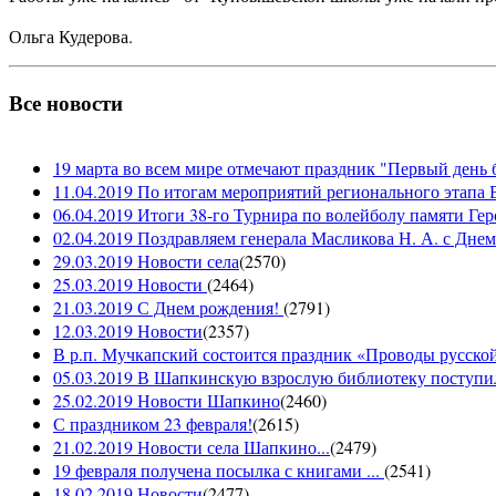
Ольга Кудерова.
Все новости
19 марта во всем мире отмечают праздник "Первый день 
11.04.2019 По итогам мероприятий регионального этапа В
06.04.2019 Итоги 38-го Турнира по волейболу памяти Ге
02.04.2019 Поздравляем генерала Масликова Н. А. с Дне
29.03.2019 Новости села
(
2570
)
25.03.2019 Новости
(
2464
)
21.03.2019 С Днем рождения!
(
2791
)
12.03.2019 Новости
(
2357
)
В р.п. Мучкапский состоится праздник «Проводы русской 
05.03.2019 В Шапкинскую взрослую библиотеку поступил
25.02.2019 Новости Шапкино
(
2460
)
С праздником 23 февраля!
(
2615
)
21.02.2019 Новости села Шапкино...
(
2479
)
19 февраля получена посылка с книгами ...
(
2541
)
18.02.2019 Новости
(
2477
)