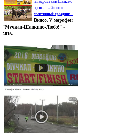
ипподроме села Шапкино
прошел 12-й
конно-
спортивный праздник...
Видео. V марафон
"Мучкап-Шапкино-Любо!" -
2016.