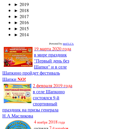
►
2019
►
2018
►
2017
►
2016
►
2015
►
2014
Powered by
mod LCA
19 марта 2020 года
в мире праздник
"Первый день без
Шапки" и в селе
Шапкино пройдет фестиваль
NO!
Шапки
2 февраля 2019 года
в селе Шапкино
состоялся 9-й
спортивный
праздник на призы генерала
Н.А.Масликова
4
2018
ноября
года
7
состоялся
-й марафо
н