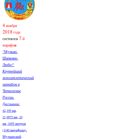
4
ноября
2018
года
7
состоялся
-й
марафо
н
"Мучкап-
Шапкино-
Любо!"
Крупнейший
легкоатлетический
марафон в
Черноземье
России.
Дистанции:
42,195 км,
21,0975 км, 10
км, 1055 метров
(1/40 марафона).
Мучкапский,