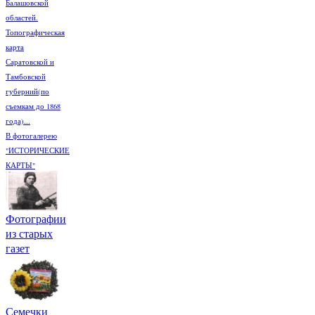
Балашовской
областей.
Топографическая
карта
Саратовской и
Тамбовской
губерний(по
съемкам до 1868
года)...
В фотогалерею
"ИСТОРИЧЕСКИЕ
КАРТЫ"
Фотографии
из старых
газет
Семечки