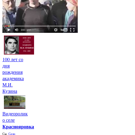
100 лет со
дня
рождения
академика
М.И.
Кузина
Видеоролик
о селе
Краснояровка
См.
Село