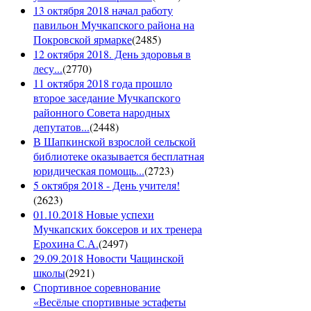
13 октября 2018 начал работу
павильон Мучкапского района на
Покровской ярмарке
(
2485
)
12 октября 2018. День здоровья в
лесу...
(
2770
)
11 октября 2018 года прошло
второе заседание Мучкапского
районного Совета народных
депутатов...
(
2448
)
В Шапкинской взрослой сельской
библиотеке оказывается бесплатная
юридическая помощь...
(
2723
)
5 октября 2018 - День учителя!
(
2623
)
01.10.2018 Новые успехи
Мучкапских боксеров и их тренера
Ерохина С.А.
(
2497
)
29.09.2018 Новости Чащинской
школы
(
2921
)
Спортивное соревнование
«Весёлые спортивные эстафеты