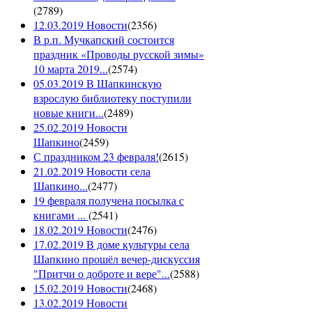
(
2789
)
12.03.2019 Новости
(
2356
)
В р.п. Мучкапский состоится
праздник «Проводы русской зимы»
10 марта 2019...
(
2574
)
05.03.2019 В Шапкинскую
взрослую библиотеку поступили
новые книги...
(
2489
)
25.02.2019 Новости
Шапкино
(
2459
)
С праздником 23 февраля!
(
2615
)
21.02.2019 Новости села
Шапкино...
(
2477
)
19 февраля получена посылка с
книгами ...
(
2541
)
18.02.2019 Новости
(
2476
)
17.02.2019 В доме культуры села
Шапкино прошёл вечер-дискуссия
"Притчи о доброте и вере"...
(
2588
)
15.02.2019 Новости
(
2468
)
13.02.2019 Новости