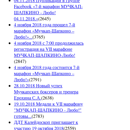
04.11.2018 Публикации в группе
Facebook «7-й марафон МУЧКАП-
ШАПКИНО - Любо!
04.11.2018.»
(
2645
)
4 ноября 2018 года прошел 7-й
марафон «Мучкап-Шапкино –
Любо!»...
(
3765
)
4 ноября 2018 с 7:00 продолжилась
регистрация на VII марафоне
МУЧКАП-ШАПКИНО-Любо!
(
2847
)
4 ноября 2018 года состоится 7-й
марафон «Мучкап-Шапкино –
Любо!»
(
2791
)
28.10.2018 Новый успех
Мучкапских боксеров и тренера
Ерохина С.А.
(
2638
)
19.10.2018 Медали к VII марафону
"МУЧКАП-ШАПКИНО - Любо!"
готовы...
(
2783
)
ДДТ Калейдоскоп приглашает к
участию 19 октября 2018
(
2559
)