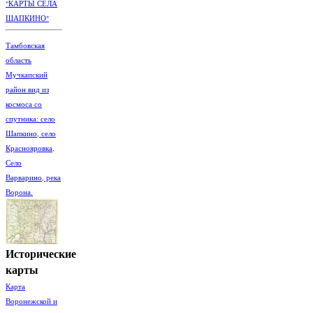
"КАРТЫ СЕЛА
ШАПКИНО"
Тамбовская
область
Мучкапский
район вид из
космоса со
спутника: село
Шапкино, село
Краснояровка,
Село
Варварино, река
Ворона.
Исторические
карты
Карта
Воронежской и