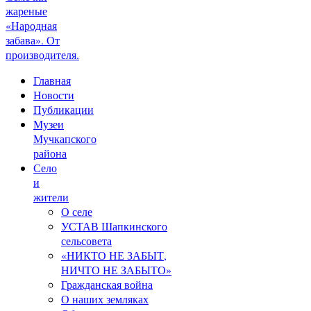
жареные
«Народная
забава». От
производителя.
Главная
Новости
Публикации
Музеи
Мучкапского
района
Село
и
жители
О селе
УСТАВ Шапкинского
сельсовета
«НИКТО НЕ ЗАБЫТ,
НИЧТО НЕ ЗАБЫТО»
Гражданская война
О наших земляках