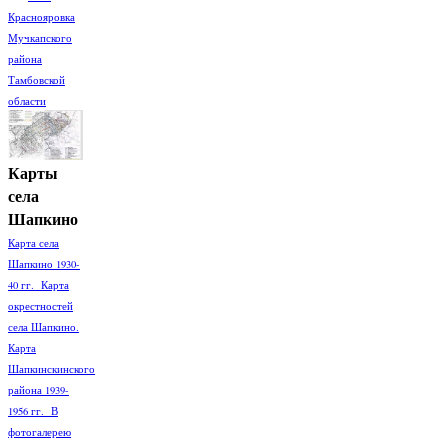
Краснояровка
Мучкапского
района
Тамбовской
области
Карты
села
Шапкино
Карта села
Шапкино 1930-
40 гг. Карта
окрестностей
села Шапкино.
Карта
Шапкинскинского
района 1939-
1956 гг. В
фотогалерею