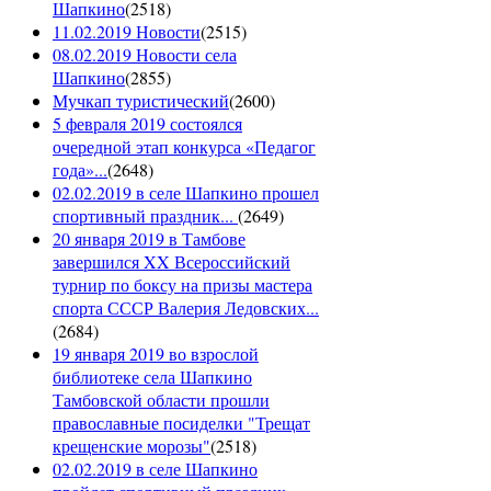
Шапкино
(
2518
)
11.02.2019 Новости
(
2515
)
08.02.2019 Новости села
Шапкино
(
2855
)
Мучкап туристический
(
2600
)
5 февраля 2019 состоялся
очередной этап конкурса «Педагог
года»...
(
2648
)
02.02.2019 в селе Шапкино прошел
спортивный праздник...
(
2649
)
20 января 2019 в Тамбове
завершился XX Всероссийский
турнир по боксу на призы мастера
спорта СССР Валерия Ледовских...
(
2684
)
19 января 2019 во взрослой
библиотеке села Шапкино
Тамбовской области прошли
православные посиделки "Трещат
крещенские морозы"
(
2518
)
02.02.2019 в селе Шапкино