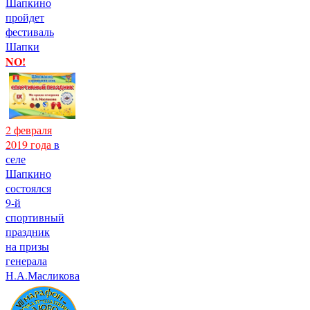
Шапкино
пройдет
фестиваль
Шапки
NO!
2 февраля
2019 года
в
селе
Шапкино
состоялся
9-й
спортивный
праздник
на призы
генерала
Н.А.Масликова