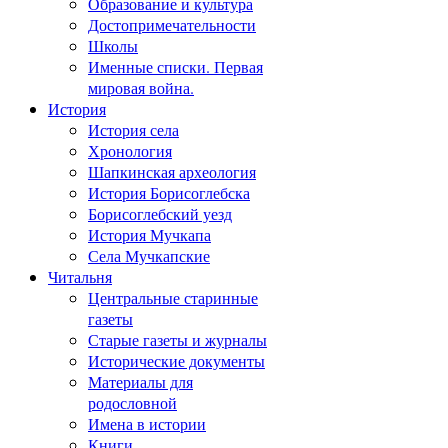
Образование и культура
Достопримечательности
Школы
Именные списки. Первая
мировая война.
История
История села
Хронология
Шапкинская археология
История Борисоглебска
Борисоглебский уезд
История Мучкапа
Села Мучкапские
Читальня
Центральные старинные
газеты
Старые газеты и журналы
Исторические документы
Материалы для
родословной
Имена в истории
Книги