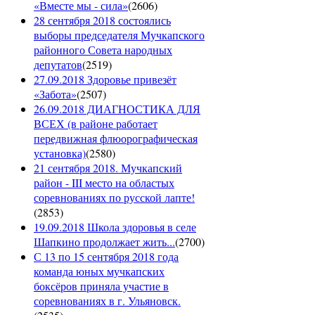
«Вместе мы - сила»
(
2606
)
28 сентября 2018 состоялись
выборы председателя Мучкапского
районного Совета народных
депутатов
(
2519
)
27.09.2018 Здоровье привезёт
«Забота»
(
2507
)
26.09.2018 ДИАГНОСТИКА ДЛЯ
ВСЕХ (в районе работает
передвижная флюорографическая
установка)
(
2580
)
21 сентября 2018. Мучкапский
район - III место на областых
соревнованиях по русской лапте!
(
2853
)
19.09.2018 Школа здоровья в селе
Шапкино продолжает жить...
(
2700
)
С 13 по 15 сентября 2018 года
команда юных мучкапских
боксёров приняла участие в
соревнованиях в г. Ульяновск.