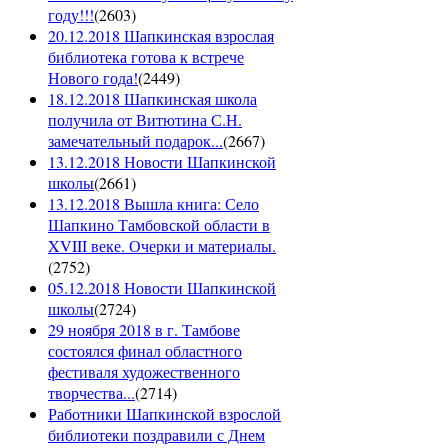
году!!!
(
2603
)
20.12.2018 Шапкинская взрослая
библиотека готова к встрече
Нового года!
(
2449
)
18.12.2018 Шапкинская школа
получила от Витютина С.Н.
замечательный подарок...
(
2667
)
13.12.2018 Новости Шапкинской
школы
(
2661
)
13.12.2018 Вышла книга: Село
Шапкино Тамбовской области в
XVIII веке. Очерки и материалы.
(
2752
)
05.12.2018 Новости Шапкинской
школы
(
2724
)
29 ноября 2018 в г. Тамбове
состоялся финал областного
фестиваля художественного
творчества...
(
2714
)
Работники Шапкинской взрослой
библиотеки поздравили с Днем