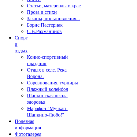
Статьи, материалы о крае
Проза и стихи
Законы, постановления...
Борис Пастернак
С.В.Рахманинов
Спорт
и
отдых
Конно-спортивный
праздник
Отдых в селе. Река
Ворона.
Соревнования, турниры
Пляжный волейбол
Шапкинская школа
здоровья
Марафон "Мучкап-
Шапкино-Любо!"
Полезная
информация
Фотогалерея