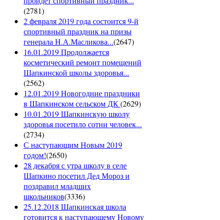
пройдет спортивный праздник...
(
2781
)
2 февраля 2019 года состоится 9-й
спортивный праздник на призы
генерала Н.А.Масликова...
(
2647
)
16.01.2019 Продолжается
косметический ремонт помещений
Шапкинской школы здоровья...
(
2562
)
12.01.2019 Новогодние праздники
в Шапкинском сельском ДК
(
2629
)
10.01.2019 Шапкинскую школу
здоровья посетило сотни человек...
(
2734
)
С наступающим Новым 2019
годом!
(
2650
)
28 декабря с утра школу в селе
Шапкино посетил Дед Мороз и
поздравил младших
школьников
(
3336
)
25.12.2018 Шапкинская школа
готовится к наступающему Новому