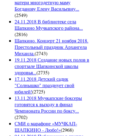
матери многодетную маму
Богданову Елену Васильевну...
(
2549
)
24.11.2018 В библиотеке села
Шапкино Мучкапского района...
(
2816
)
Шапкино. Концерт 21 ноября 2018.
Престольный праздник Архангела
Михаила.
(
2743
)
19.11.2018 Создание новых полов в
спортзале Шапкинской школы
здоровья...
(
2735
)
17.11.2018 Детский садик
"Солнышко" празднует свой
юбилей!
(
2725
)
13.11.2018 Мучкапские боксеры
готовятся к выходу в финал
Чемпионата России по боксу...
(
2702
)
СМИ о марафоне «МУЧКАП-
ШАПКИНО - Любо!»
(
2968
)