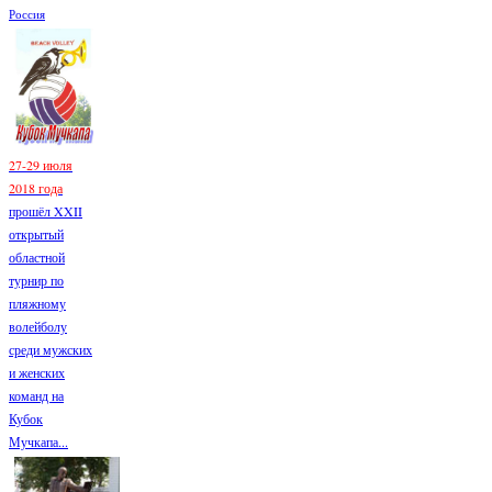
Россия
27-29 июля
2018 года
прошёл XXII
открытый
областной
турнир по
пляжному
волейболу
среди мужских
и женских
команд на
Кубок
Мучкапа...