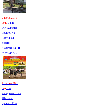
7 июля 2018
года
в р.п.
Мучкапский
прошел VI
Фестиваль
поэзии
"Пастернак и
Мучкап"
....
11 июня 2018
года
на
ипподроме села
Шапкино
прошел 12-й