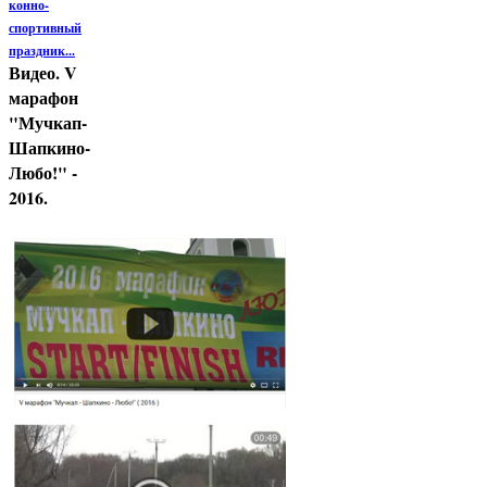
конно-
спортивный
праздник...
Видео. V
марафон
"Мучкап-
Шапкино-
Любо!" -
2016.