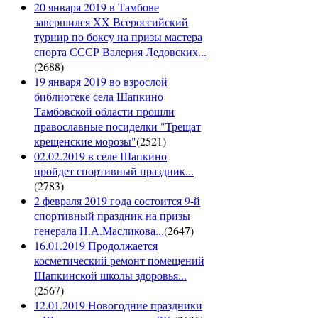
20 января 2019 в Тамбове
завершился XX Всероссийский
турнир по боксу на призы мастера
спорта СССР Валерия Ледовских...
(
2688
)
19 января 2019 во взрослой
библиотеке села Шапкино
Тамбовской области прошли
православные посиделки "Трещат
крещенские морозы"
(
2521
)
02.02.2019 в селе Шапкино
пройдет спортивный праздник...
(
2783
)
2 февраля 2019 года состоится 9-й
спортивный праздник на призы
генерала Н.А.Масликова...
(
2647
)
16.01.2019 Продолжается
косметический ремонт помещений
Шапкинской школы здоровья...
(
2567
)
12.01.2019 Новогодние праздники