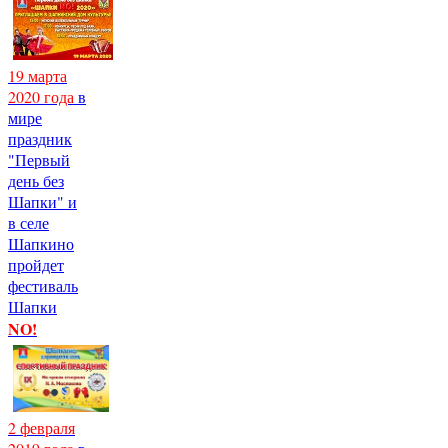
19 марта
2020 года
в
мире
праздник
"Первый
день без
Шапки" и
в селе
Шапкино
пройдет
фестиваль
Шапки
NO!
2 февраля