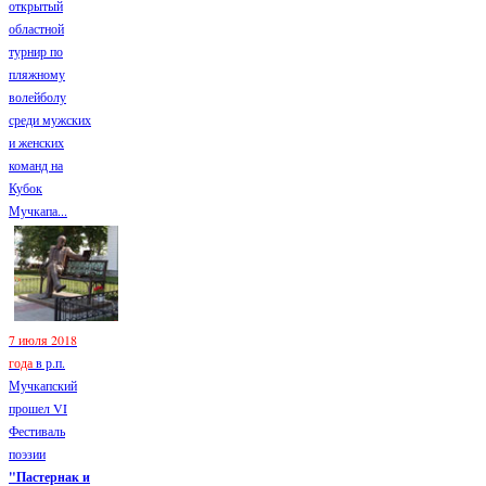
открытый
областной
турнир по
пляжному
волейболу
среди мужских
и женских
команд на
Кубок
Мучкапа...
7 июля 2018
года
в р.п.
Мучкапский
прошел VI
Фестиваль
поэзии
"Пастернак и