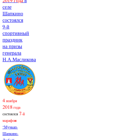
2019 года
в
селе
Шапкино
состоялся
9-й
спортивный
праздник
на призы
генерала
Н.А.Масликова
4
ноября
2018
года
7
состоялся
-й
марафо
н
"Мучкап-
Шапкино-
Любо!"