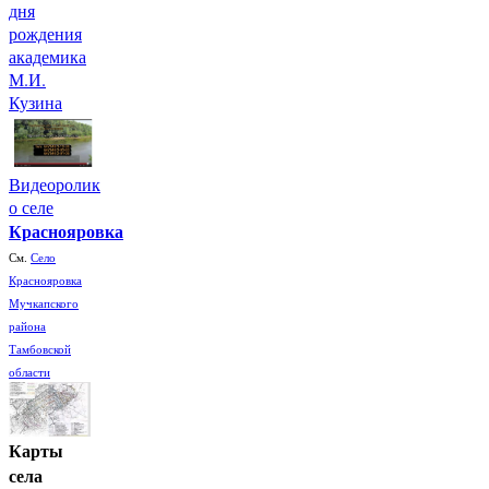
дня
рождения
академика
М.И.
Кузина
Видеоролик
о селе
Краснояровка
См.
Село
Краснояровка
Мучкапского
района
Тамбовской
области
Карты
села