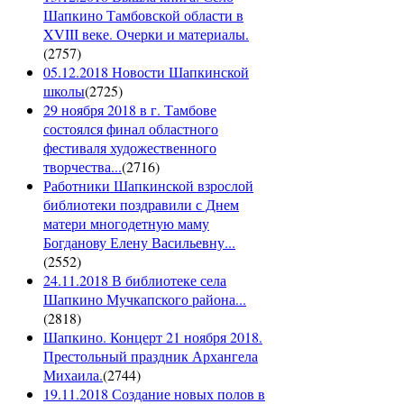
Шапкино Тамбовской области в
XVIII веке. Очерки и материалы.
(
2757
)
05.12.2018 Новости Шапкинской
школы
(
2725
)
29 ноября 2018 в г. Тамбове
состоялся финал областного
фестиваля художественного
творчества...
(
2716
)
Работники Шапкинской взрослой
библиотеки поздравили с Днем
матери многодетную маму
Богданову Елену Васильевну...
(
2552
)
24.11.2018 В библиотеке села
Шапкино Мучкапского района...
(
2818
)
Шапкино. Концерт 21 ноября 2018.
Престольный праздник Архангела
Михаила.
(
2744
)
19.11.2018 Создание новых полов в