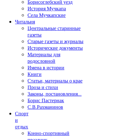
Борисоглебский уезд
История Мучкапа
Села Мучкапские
Читальня
Центральные старинные
газеты
Старые газеты и журналы
Исторические документы
Материалы для
родословной
Имена в истории
Книги
Статьи, материалы о крае
Проза и стихи
Законы, постановления...
Борис Пастернак
С.В.Рахманинов
Спорт
и
отдых
Конно-спортивный
праздник