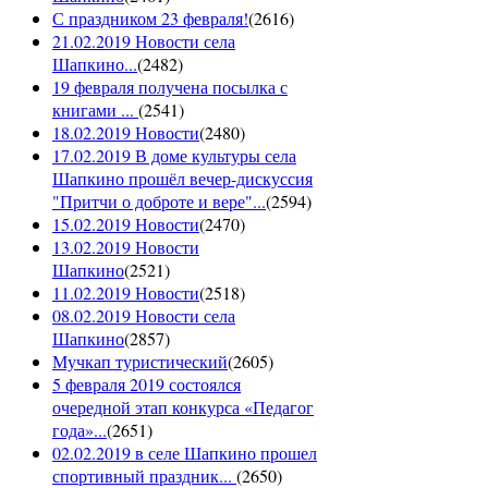
С праздником 23 февраля!
(
2616
)
21.02.2019 Новости села
Шапкино...
(
2482
)
19 февраля получена посылка с
книгами ...
(
2541
)
18.02.2019 Новости
(
2480
)
17.02.2019 В доме культуры села
Шапкино прошёл вечер-дискуссия
"Притчи о доброте и вере"...
(
2594
)
15.02.2019 Новости
(
2470
)
13.02.2019 Новости
Шапкино
(
2521
)
11.02.2019 Новости
(
2518
)
08.02.2019 Новости села
Шапкино
(
2857
)
Мучкап туристический
(
2605
)
5 февраля 2019 состоялся
очередной этап конкурса «Педагог
года»...
(
2651
)
02.02.2019 в селе Шапкино прошел
спортивный праздник...
(
2650
)