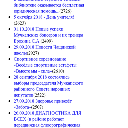
библиотеке оказывается бесплатная
юридическая помощь...
(
2726
)
5 октября 2018 - День учителя!
(
2623
)
01.10.2018 Новые успехи
Мучкапских боксеров и их тренера
Ерохина С.А.
(
2499
)
29.09.2018 Новости Чащинской
школы
(
2927
)
Спортивное соревнование
«Весёлые спортивные эстафеты
«Вместе мы - сила»
(
2610
)
28 сентября 2018 состоялись
выборы председателя Мучкапского
районного Совета народных
депутатов
(
2522
)
27.09.2018 Здоровье привезёт
«Забота»
(
2507
)
26.09.2018 ДИАГНОСТИКА ДЛЯ
ВСЕХ (в районе работает
передвижная флюорографическая