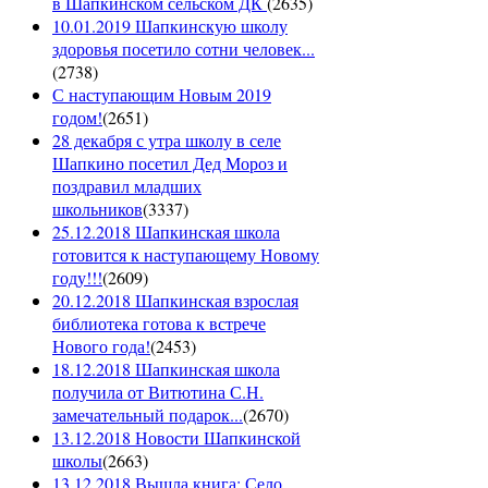
в Шапкинском сельском ДК
(
2635
)
10.01.2019 Шапкинскую школу
здоровья посетило сотни человек...
(
2738
)
С наступающим Новым 2019
годом!
(
2651
)
28 декабря с утра школу в селе
Шапкино посетил Дед Мороз и
поздравил младших
школьников
(
3337
)
25.12.2018 Шапкинская школа
готовится к наступающему Новому
году!!!
(
2609
)
20.12.2018 Шапкинская взрослая
библиотека готова к встрече
Нового года!
(
2453
)
18.12.2018 Шапкинская школа
получила от Витютина С.Н.
замечательный подарок...
(
2670
)
13.12.2018 Новости Шапкинской
школы
(
2663
)
13.12.2018 Вышла книга: Село