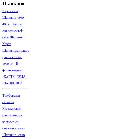
Шапкино
Карта села
Шапкино 1930-
40 гг. Карта
окрестностей
села Шапкино.
Карта
Шапкинскинского
района 1939-
1956 гг. В
фотогалерею
"КАРТЫ СЕЛА
ШАПКИНО"
Тамбовская
область
Мучкапский
район вид из
космоса со
спутника: село
Шапкино, село