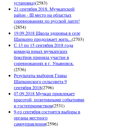
установка)
(
2583
)
21 сентября 2018. Мучкапский
район - III место на областых
соревнованиях по русской лапте!
(
2854
)
19.09.2018 Школа здоровья в селе
Шапкино продолжает жить...
(
2703
)
С 13 по 15 сентября 2018 года
команда юных мучкапских
боксёров приняла участие в
соревнованиях в г. Ульяновск.
(
2536
)
Результаты выборов Главы
Шапкинского сельсовета 9
сентября 2018
(
2796
)
07.09.2018 Мучкап привлекает
красотой, позитивными событиями
и гостеприимством
(
2531
)
9-го сентября состоятся выборы в
органы местного
самоуправления
(
2596
)