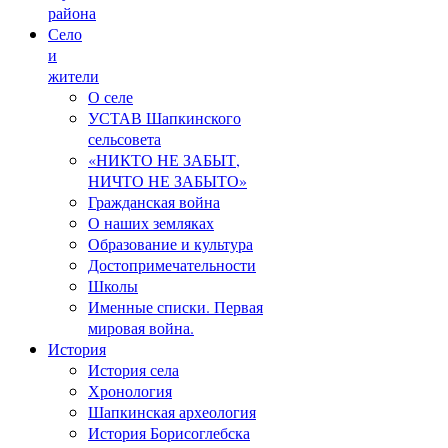
района
Село
и
жители
О селе
УСТАВ Шапкинского
сельсовета
«НИКТО НЕ ЗАБЫТ,
НИЧТО НЕ ЗАБЫТО»
Гражданская война
О наших земляках
Образование и культура
Достопримечательности
Школы
Именные списки. Первая
мировая война.
История
История села
Хронология
Шапкинская археология
История Борисоглебска