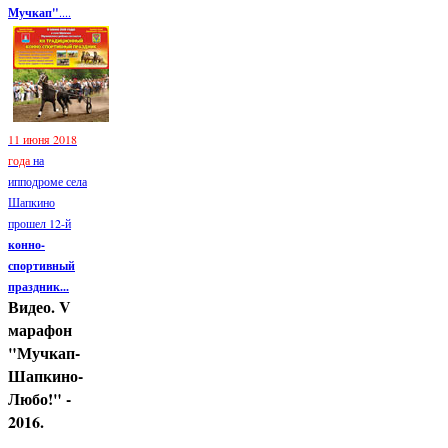
Мучкап"
....
11 июня 2018
года
на
ипподроме села
Шапкино
прошел 12-й
конно-
спортивный
праздник...
Видео. V
марафон
"Мучкап-
Шапкино-
Любо!" -
2016.