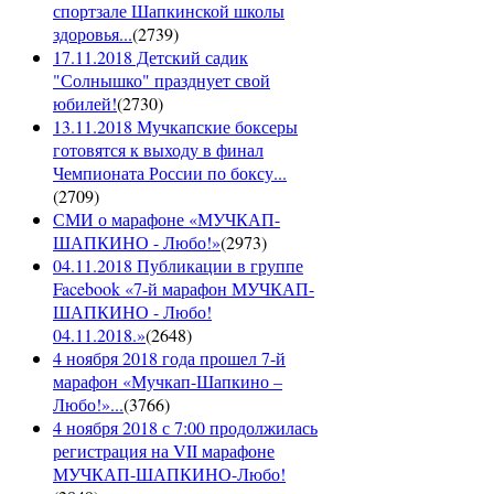
спортзале Шапкинской школы
здоровья...
(
2739
)
17.11.2018 Детский садик
"Солнышко" празднует свой
юбилей!
(
2730
)
13.11.2018 Мучкапские боксеры
готовятся к выходу в финал
Чемпионата России по боксу...
(
2709
)
СМИ о марафоне «МУЧКАП-
ШАПКИНО - Любо!»
(
2973
)
04.11.2018 Публикации в группе
Facebook «7-й марафон МУЧКАП-
ШАПКИНО - Любо!
04.11.2018.»
(
2648
)
4 ноября 2018 года прошел 7-й
марафон «Мучкап-Шапкино –
Любо!»...
(
3766
)
4 ноября 2018 с 7:00 продолжилась
регистрация на VII марафоне
МУЧКАП-ШАПКИНО-Любо!