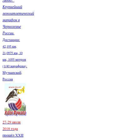
Крупнейший
легкоатлетический
марафон в
Черноземье
России.
Дистанции:
42,195 км,
21,0975 км, 10
км, 1055 метров
(1/40 марафона).
Мучкапский,
Россия
27-29 июля
2018 года
прошёл XXII