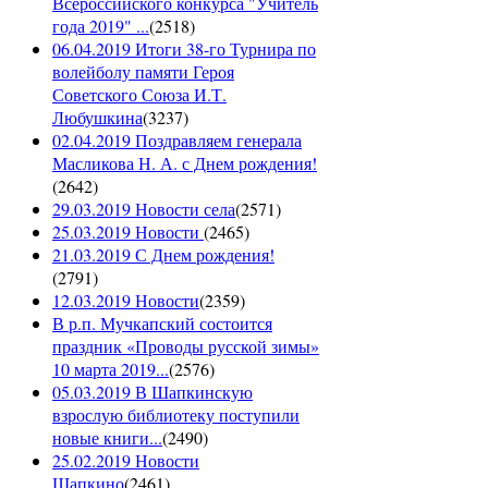
Всероссийского конкурса "Учитель
года 2019" ...
(
2518
)
06.04.2019 Итоги 38-го Турнира по
волейболу памяти Героя
Советского Союза И.Т.
Любушкина
(
3237
)
02.04.2019 Поздравляем генерала
Масликова Н. А. с Днем рождения!
(
2642
)
29.03.2019 Новости села
(
2571
)
25.03.2019 Новости
(
2465
)
21.03.2019 С Днем рождения!
(
2791
)
12.03.2019 Новости
(
2359
)
В р.п. Мучкапский состоится
праздник «Проводы русской зимы»
10 марта 2019...
(
2576
)
05.03.2019 В Шапкинскую
взрослую библиотеку поступили
новые книги...
(
2490
)
25.02.2019 Новости
Шапкино
(
2461
)