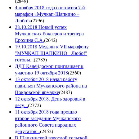
(
2849
)
4 ноября 2018 года состоится 7-й
марафон «Мучкап-Шапкино –
Любо!»
(
2796
)
28.10.2018 Новый успех
Мучкапских боксеров и тренера
Ерохина С.А.
(
2642
)
19.10.2018 Медали к VII марафону
"МУЧКАП-ШАПКИНО - Любо!"
готовы...
(
2785
)
ДДТ Калейдоскоп приглашает к
участию 19 октября 2018
(
2560
)
13 октября 2018 начал работу
павильон Мучкапского района на
Покровской ярмарке
(
2487
)
12 октября 2018. День здоровья в
лесу...
(
2772
)
11 октября 2018 года прошло
второе заседание Мучкапского
районного Совета народных
депутатов...
(
2452
)
В Шапкинской взрослой сельской