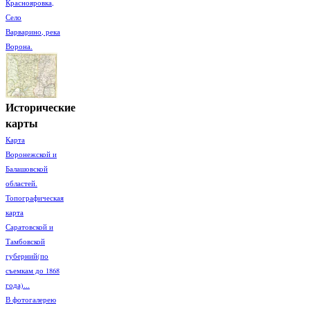
Краснояровка,
Село
Варварино, река
Ворона.
Исторические
карты
Карта
Воронежской и
Балашовской
областей.
Топографическая
карта
Саратовской и
Тамбовской
губерний(по
съемкам до 1868
года)...
В фотогалерею