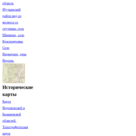
область
Мучкапский
район вид из
космоса со
спутника: село
Шапкино, село
Краснояровка,
Село
Варварино, река
Ворона.
Исторические
карты
Карта
Воронежской и
Балашовской
областей.
Топографическая
карта