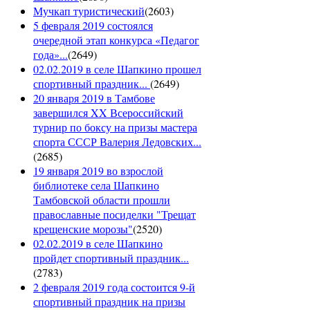
Мучкап туристический
(
2603
)
5 февраля 2019 состоялся
очередной этап конкурса «Педагог
года»...
(
2649
)
02.02.2019 в селе Шапкино прошел
спортивный праздник...
(
2649
)
20 января 2019 в Тамбове
завершился XX Всероссийский
турнир по боксу на призы мастера
спорта СССР Валерия Ледовских...
(
2685
)
19 января 2019 во взрослой
библиотеке села Шапкино
Тамбовской области прошли
православные посиделки "Трещат
крещенские морозы"
(
2520
)
02.02.2019 в селе Шапкино
пройдет спортивный праздник...
(
2783
)
2 февраля 2019 года состоится 9-й
спортивный праздник на призы