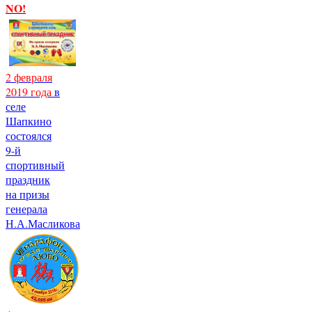
NO!
2 февраля
2019 года
в
селе
Шапкино
состоялся
9-й
спортивный
праздник
на призы
генерала
Н.А.Масликова