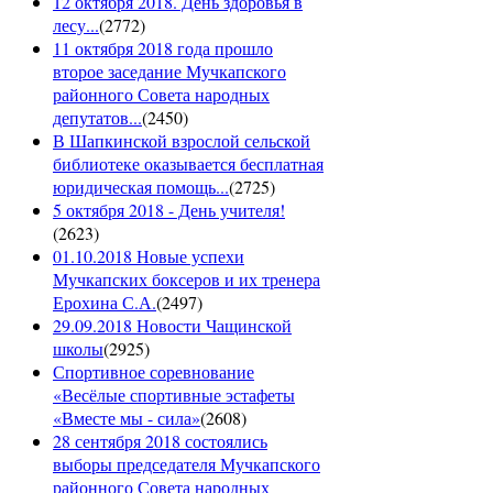
12 октября 2018. День здоровья в
лесу...
(
2772
)
11 октября 2018 года прошло
второе заседание Мучкапского
районного Совета народных
депутатов...
(
2450
)
В Шапкинской взрослой сельской
библиотеке оказывается бесплатная
юридическая помощь...
(
2725
)
5 октября 2018 - День учителя!
(
2623
)
01.10.2018 Новые успехи
Мучкапских боксеров и их тренера
Ерохина С.А.
(
2497
)
29.09.2018 Новости Чащинской
школы
(
2925
)
Спортивное соревнование
«Весёлые спортивные эстафеты
«Вместе мы - сила»
(
2608
)
28 сентября 2018 состоялись
выборы председателя Мучкапского
районного Совета народных