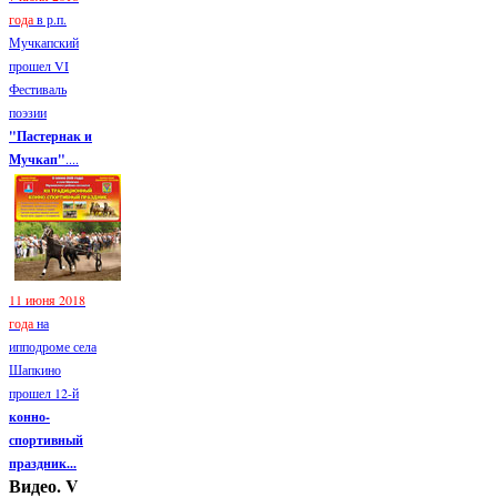
года
в р.п.
Мучкапский
прошел VI
Фестиваль
поэзии
"Пастернак и
Мучкап"
....
11 июня 2018
года
на
ипподроме села
Шапкино
прошел 12-й
конно-
спортивный
праздник...
Видео. V