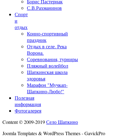
Борис Пастернак
С.В.Рахманинов
Спорт
и
отдых
Конно-спортивный
праздник
Отдых в селе. Река
Ворона.
Соревнования, турниры
Пляжный волейбол
Шапкинская школа
здоровья
Марафон "Мучкап-
Шапкино-Любо!"
Полезная
информация
Фотогалерея
Content © 2009-2019
Село Шапкино
Joomla Templates & WordPress Themes - GavickPro