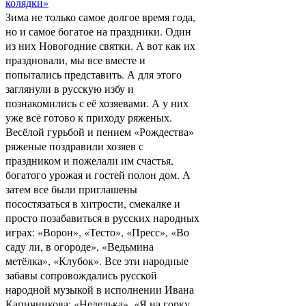
колядки»
Зима не только самое долгое время года,
но и самое богатое на праздники. Один
из них Новогодние святки. А вот как их
праздновали, мы все вместе и
попытались представить. А для этого
заглянули в русскую избу и
познакомились с её хозяевами. А у них
уже всё готово к приходу ряженых.
Весёлой гурьбой и пением «Рождества»
ряженые поздравили хозяев с
праздником и пожелали им счастья,
богатого урожая и гостей полон дом. А
затем все были приглашены
посостязаться в хитрости, смекалке и
просто позабавиться в русских народных
играх: «Ворон», «Тесто», «Пресс», «Во
саду ли, в огороде», «Ведьмина
метёлка», «Клубок». Все эти народные
забавы сопровождались русской
народной музыкой в исполнении Ивана
Капичникова: «Неделька», «Я на горку