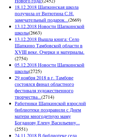
Нового года!
(
2452
)
18.12.2018 Шапкинская школа
получила от Витютина С.Н.
замечательный подарок...
(
2669
)
13.12.2018 Новости Шапкинской
школы
(
2663
)
13.12.2018 Вышла книга: Село
Шапкино Тамбовской области в
XVIII веке. Очерки и материалы.
(
2754
)
05.12.2018 Новости Шапкинской
школы
(
2725
)
29 ноября 2018 в г. Тамбове
состоялся финал областного
фестиваля художественного
творчества...
(
2714
)
Работники Шапкинской взрослой
библиотеки поздравили с Днем
матери многодетную маму
Богданову Елену Васильевну...
(
2551
)
24.11.2018 В библиотеке села