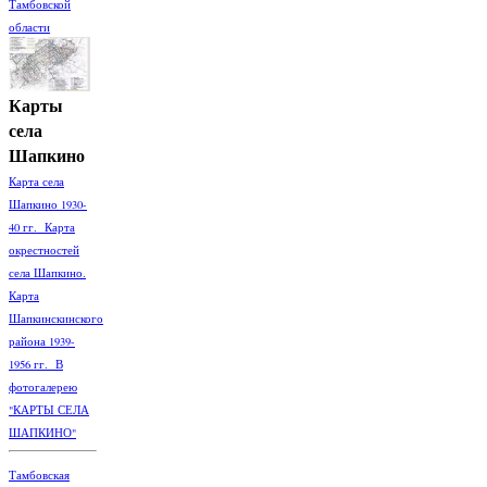
Тамбовской
области
Карты
села
Шапкино
Карта села
Шапкино 1930-
40 гг. Карта
окрестностей
села Шапкино.
Карта
Шапкинскинского
района 1939-
1956 гг. В
фотогалерею
"КАРТЫ СЕЛА
ШАПКИНО"
Тамбовская