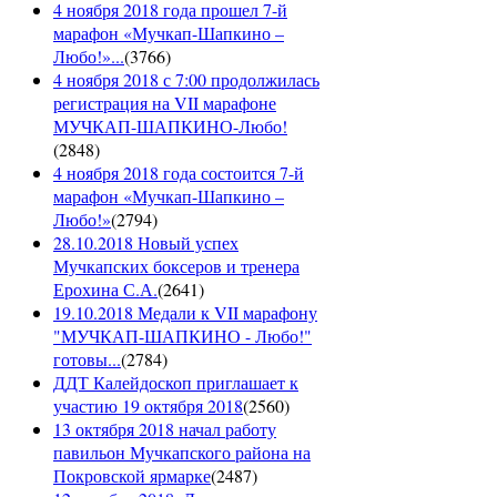
4 ноября 2018 года прошел 7-й
марафон «Мучкап-Шапкино –
Любо!»...
(
3766
)
4 ноября 2018 с 7:00 продолжилась
регистрация на VII марафоне
МУЧКАП-ШАПКИНО-Любо!
(
2848
)
4 ноября 2018 года состоится 7-й
марафон «Мучкап-Шапкино –
Любо!»
(
2794
)
28.10.2018 Новый успех
Мучкапских боксеров и тренера
Ерохина С.А.
(
2641
)
19.10.2018 Медали к VII марафону
"МУЧКАП-ШАПКИНО - Любо!"
готовы...
(
2784
)
ДДТ Калейдоскоп приглашает к
участию 19 октября 2018
(
2560
)
13 октября 2018 начал работу
павильон Мучкапского района на
Покровской ярмарке
(
2487
)