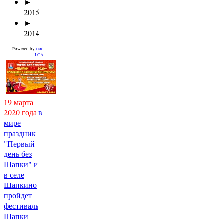
►
2015
►
2014
Powered by
mod
LCA
19 марта
2020 года
в
мире
праздник
"Первый
день без
Шапки" и
в селе
Шапкино
пройдет
фестиваль
Шапки