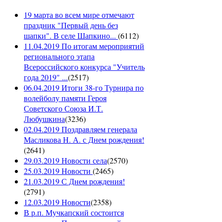
19 марта во всем мире отмечают
праздник "Первый день без
шапки". В селе Шапкино...
(
6112
)
11.04.2019 По итогам мероприятий
регионального этапа
Всероссийского конкурса "Учитель
года 2019" ...
(
2517
)
06.04.2019 Итоги 38-го Турнира по
волейболу памяти Героя
Советского Союза И.Т.
Любушкина
(
3236
)
02.04.2019 Поздравляем генерала
Масликова Н. А. с Днем рождения!
(
2641
)
29.03.2019 Новости села
(
2570
)
25.03.2019 Новости
(
2465
)
21.03.2019 С Днем рождения!
(
2791
)
12.03.2019 Новости
(
2358
)
В р.п. Мучкапский состоится