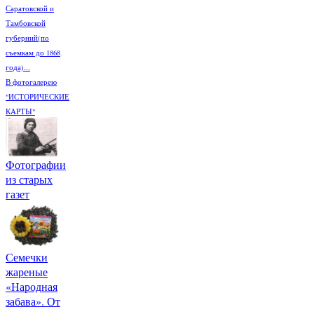
Саратовской и
Тамбовской
губерний(по
съемкам до 1868
года)...
В фотогалерею
"ИСТОРИЧЕСКИЕ
КАРТЫ"
Фотографии
из старых
газет
Семечки
жареные
«Народная
забава». От