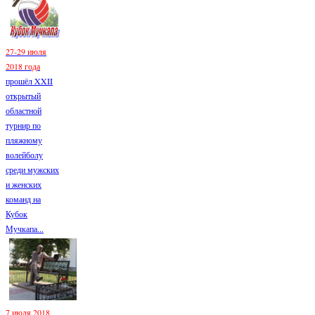
27-29 июля
2018 года
прошёл XXII
открытый
областной
турнир по
пляжному
волейболу
среди мужских
и женских
команд на
Кубок
Мучкапа...
7 июля 2018