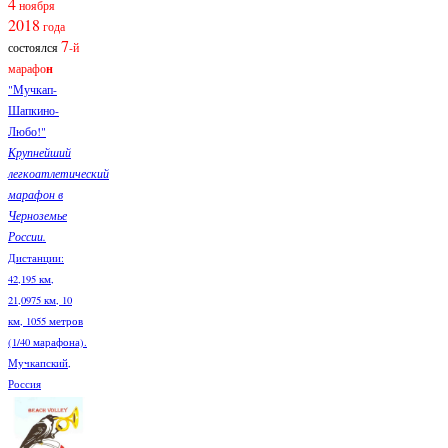
4
ноября
2018
года
7
состоялся
-й
марафо
н
"Мучкап-
Шапкино-
Любо!"
Крупнейший
легкоатлетический
марафон в
Черноземье
России.
Дистанции:
42,195 км,
21,0975 км, 10
км, 1055 метров
(1/40 марафона).
Мучкапский,
Россия