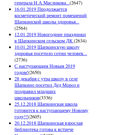
генерала Н.А.Масликова...
(
2647
)
16.01.2019 Продолжается
косметический ремонт помещений
Шапкинской школы здоровья...
(
2564
)
12.01.2019 Новогодние праздники
в Шапкинском сельском ДК
(
2634
)
10.01.2019 Шапкинскую школу
здоровья посетило сотни человек...
(
2736
)
С наступающим Новым 2019
годом!
(
2650
)
28 декабря с утра школу в селе
Шапкино посетил Дед Мороз и
поздравил младших
школьников
(
3336
)
25.12.2018 Шапкинская школа
готовится к наступающему Новому
году!!!
(
2605
)
20.12.2018 Шапкинская взрослая
библиотека готова к встрече