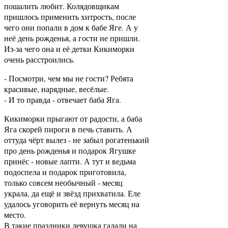
пошалить любит. Колядовщикам
пришлось применить хитрость, после
чего они попали в дом к бабе Яге. А у
неё день рожденья, а гости не пришли.
Из-за чего она и её детки Кикиморки
очень расстроились.
- Посмотри, чем мы не гости? Ребята
красивые, нарядные, весёлые.
- И то правда - отвечает баба Яга.
Кикиморки прыгают от радости, а баба
Яга скорей пироги в печь ставить. А
оттуда чёрт вылез - не забыл рогатенький
про день рожденья и подарок Ягушке
принёс - новые лапти. А тут и ведьма
подоспела и подарок приготовила,
только совсем необычный - месяц
украла, да ещё и звёзд прихватила. Еле
удалось уговорить её вернуть месяц на
место.
В такие праздники девушка гадали на