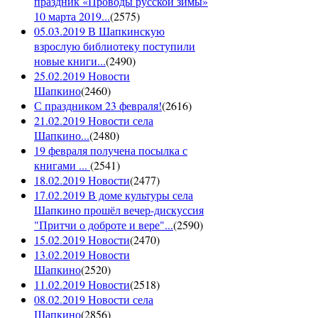
праздник «Проводы русской зимы»
10 марта 2019...
(
2575
)
05.03.2019 В Шапкинскую
взрослую библиотеку поступили
новые книги...
(
2490
)
25.02.2019 Новости
Шапкино
(
2460
)
С праздником 23 февраля!
(
2616
)
21.02.2019 Новости села
Шапкино...
(
2480
)
19 февраля получена посылка с
книгами ...
(
2541
)
18.02.2019 Новости
(
2477
)
17.02.2019 В доме культуры села
Шапкино прошёл вечер-дискуссия
"Притчи о доброте и вере"...
(
2590
)
15.02.2019 Новости
(
2470
)
13.02.2019 Новости
Шапкино
(
2520
)
11.02.2019 Новости
(
2518
)
08.02.2019 Новости села
Шапкино
(
2856
)