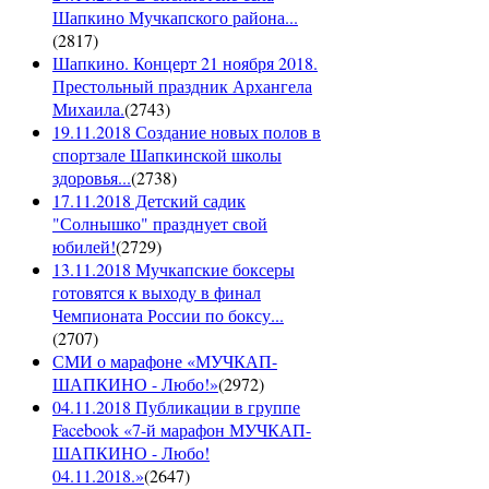
Шапкино Мучкапского района...
(
2817
)
Шапкино. Концерт 21 ноября 2018.
Престольный праздник Архангела
Михаила.
(
2743
)
19.11.2018 Создание новых полов в
спортзале Шапкинской школы
здоровья...
(
2738
)
17.11.2018 Детский садик
"Солнышко" празднует свой
юбилей!
(
2729
)
13.11.2018 Мучкапские боксеры
готовятся к выходу в финал
Чемпионата России по боксу...
(
2707
)
СМИ о марафоне «МУЧКАП-
ШАПКИНО - Любо!»
(
2972
)
04.11.2018 Публикации в группе
Facebook «7-й марафон МУЧКАП-
ШАПКИНО - Любо!
04.11.2018.»
(
2647
)