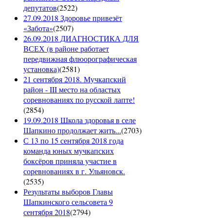
депутатов
(
2522
)
27.09.2018 Здоровье привезёт
«Забота»
(
2507
)
26.09.2018 ДИАГНОСТИКА ДЛЯ
ВСЕХ (в районе работает
передвижная флюорографическая
установка)
(
2581
)
21 сентября 2018. Мучкапский
район - III место на областых
соревнованиях по русской лапте!
(
2854
)
19.09.2018 Школа здоровья в селе
Шапкино продолжает жить...
(
2703
)
С 13 по 15 сентября 2018 года
команда юных мучкапских
боксёров приняла участие в
соревнованиях в г. Ульяновск.
(
2535
)
Результаты выборов Главы
Шапкинского сельсовета 9
сентября 2018
(
2794
)