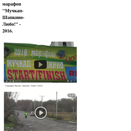
марафон
"Мучкап-
Шапкино-
Любо!" -
2016.