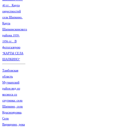
40 гг. Карта
окрестностей
села Шапкино.
Карта
Шапкинскинского
района 1939-
1956 гг. В
фотогалерею
"КАРТЫ СЕЛА
ШАПКИНО"
Тамбовская
область
Мучкапский
район вид из
космоса со
спутника: село
Шапкино, село
Краснояровка,
Село
Варварино, река