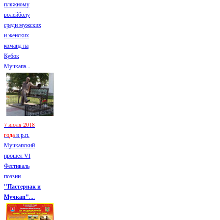
пляжному
волейболу
среди мужских
и женских
команд на
Кубок
Мучкапа...
7 июля 2018
года
в р.п.
Мучкапский
прошел VI
Фестиваль
поэзии
"Пастернак и
Мучкап"
....