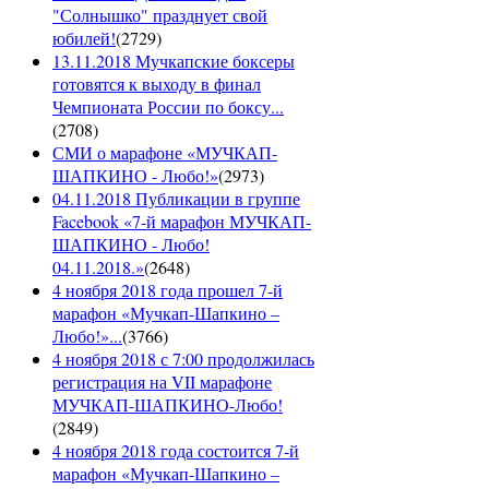
"Солнышко" празднует свой
юбилей!
(
2729
)
13.11.2018 Мучкапские боксеры
готовятся к выходу в финал
Чемпионата России по боксу...
(
2708
)
СМИ о марафоне «МУЧКАП-
ШАПКИНО - Любо!»
(
2973
)
04.11.2018 Публикации в группе
Facebook «7-й марафон МУЧКАП-
ШАПКИНО - Любо!
04.11.2018.»
(
2648
)
4 ноября 2018 года прошел 7-й
марафон «Мучкап-Шапкино –
Любо!»...
(
3766
)
4 ноября 2018 с 7:00 продолжилась
регистрация на VII марафоне
МУЧКАП-ШАПКИНО-Любо!
(
2849
)
4 ноября 2018 года состоится 7-й
марафон «Мучкап-Шапкино –