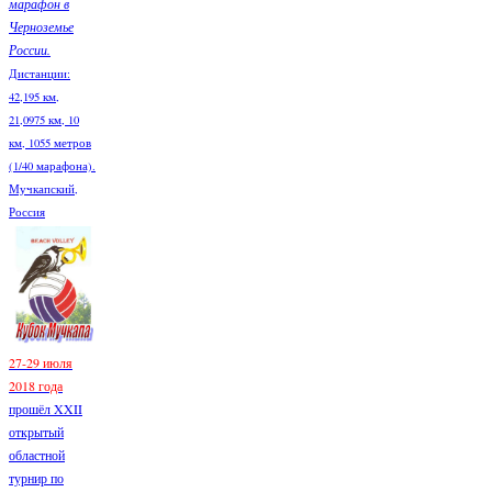
марафон в
Черноземье
России.
Дистанции:
42,195 км,
21,0975 км, 10
км, 1055 метров
(1/40 марафона).
Мучкапский,
Россия
27-29 июля
2018 года
прошёл XXII
открытый
областной
турнир по