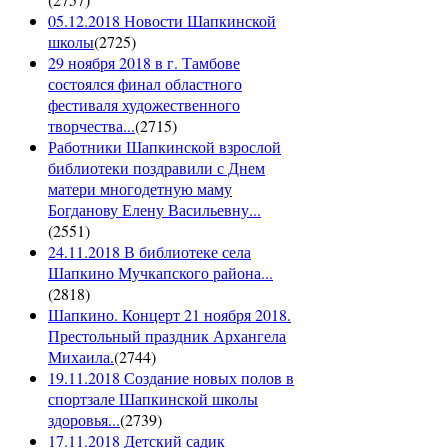
05.12.2018 Новости Шапкинской
школы
(
2725
)
29 ноября 2018 в г. Тамбове
состоялся финал областного
фестиваля художественного
творчества...
(
2715
)
Работники Шапкинской взрослой
библиотеки поздравили с Днем
матери многодетную маму
Богданову Елену Васильевну...
(
2551
)
24.11.2018 В библиотеке села
Шапкино Мучкапского района...
(
2818
)
Шапкино. Концерт 21 ноября 2018.
Престольный праздник Архангела
Михаила.
(
2744
)
19.11.2018 Создание новых полов в
спортзале Шапкинской школы
здоровья...
(
2739
)
17.11.2018 Детский садик