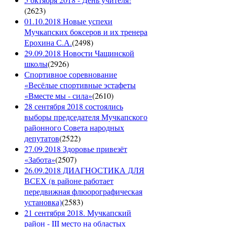
(
2623
)
01.10.2018 Новые успехи
Мучкапских боксеров и их тренера
Ерохина С.А.
(
2498
)
29.09.2018 Новости Чащинской
школы
(
2926
)
Спортивное соревнование
«Весёлые спортивные эстафеты
«Вместе мы - сила»
(
2610
)
28 сентября 2018 состоялись
выборы председателя Мучкапского
районного Совета народных
депутатов
(
2522
)
27.09.2018 Здоровье привезёт
«Забота»
(
2507
)
26.09.2018 ДИАГНОСТИКА ДЛЯ
ВСЕХ (в районе работает
передвижная флюорографическая
установка)
(
2583
)
21 сентября 2018. Мучкапский
район - III место на областых