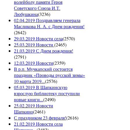
волейболу памяти Героя
Советского Союза И.Т.
Любушкина
(
3236
)
02.04.2019 Поздравляем генерала
Масликова Н. А. с Днем рождения!
(
2642
)
29.03.2019 Новости села
(
2570
)
25.03.2019 Новости
(
2465
)
21.03.2019 С Днем рождения!
(
2791
)
12.03.2019 Новости
(
2359
)
В р.п. Мучкапский состоится
праздник «Проводы русской зимы»
10 марта 2019...
(
2576
)
05.03.2019 В Шапкинскую
взрослую библиотеку поступили
новые книги...
(
2490
)
25.02.2019 Новости
Шапкино
(
2461
)
С праздником 23 февраля!
(
2616
)
21.02.2019 Новости села
Шапкино...
(
2482
)