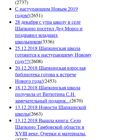
(
2737
)
С наступающим Новым 2019
годом!
(
2651
)
28 декабря с утра школу в селе
Шапкино посетил Дед Мороз и
поздравил младших
школьников
(
3336
)
25.12.2018 Шапкинская школа
готовится к наступающему Новому
году!!!
(
2608
)
20.12.2018 Шапкинская взрослая
библиотека готова к встрече
Нового года!
(
2453
)
18.12.2018 Шапкинская школа
получила от Витютина С.Н.
замечательный подарок...
(
2670
)
13.12.2018 Новости Шапкинской
школы
(
2663
)
13.12.2018 Вышла книга: Село
Шапкино Тамбовской области в
XVIII веке. Очерки и материалы.
(
2757
)