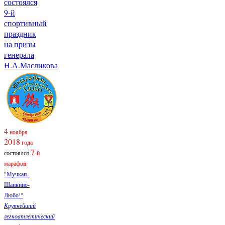
состоялся
9-й
спортивный
праздник
на призы
генерала
Н.А.Масликова
4
ноября
2018
года
7
состоялся
-й
марафо
н
"Мучкап-
Шапкино-
Любо!"
Крупнейший
легкоатлетический