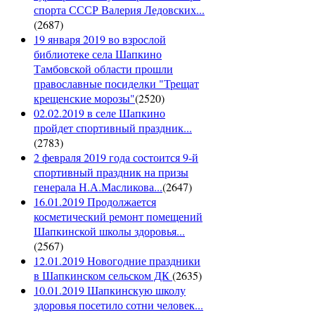
спорта СССР Валерия Ледовских...
(
2687
)
19 января 2019 во взрослой
библиотеке села Шапкино
Тамбовской области прошли
православные посиделки "Трещат
крещенские морозы"
(
2520
)
02.02.2019 в селе Шапкино
пройдет спортивный праздник...
(
2783
)
2 февраля 2019 года состоится 9-й
спортивный праздник на призы
генерала Н.А.Масликова...
(
2647
)
16.01.2019 Продолжается
косметический ремонт помещений
Шапкинской школы здоровья...
(
2567
)
12.01.2019 Новогодние праздники
в Шапкинском сельском ДК
(
2635
)
10.01.2019 Шапкинскую школу
здоровья посетило сотни человек...