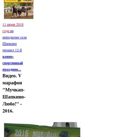
11 июня 2018
года
на
ипподроме села
Шапкино
прошел 12-й
конно-
спортивный
праздник...
Видео. V
марафон
"Мучкап-
Шапкино-
Любо!" -
2016.