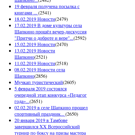
19 февраля получена посылка с
книгами ...
(
2541
)
18.02.2019 Новости
(
2479
)
17.02.2019 В доме культуры села
Шапкино прошёл вечер-дискуссия
"Притчи о доброте и вере"...
(
2592
)
15.02.2019 Новости
(
2470
)
13.02.2019 Новости
Шапкино
(
2521
)
11.02.2019 Новости
(
2518
)
08.02.2019 Новости села
Шапкино
(
2856
)
Мучкап туристический
(
2605
)
5 февраля 2019 состоялся
очередной этап конкурса «Педагог
года»...
(
2651
)
02.02.2019 в селе Шапкино прошел
спортивный праздник...
(
2650
)
20 января 2019 в Тамбове
завершился XX Всероссийский
турнир по боксу на призы мастера