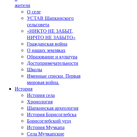
жители
О селе
УСТАВ Шапкинского
сельсовета
«НИКТО НЕ ЗАБЫТ,
НИЧТО НЕ ЗАБЫТО»
Гражданская война
О наших земляках
Образование и культура
Достопримечательности
Школы
Именные списки. Первая
мировая война.
История
История села
Хронология
Шапкинская археология
История Борисоглебска
Борисоглебский уезд
История Мучкапа
Села Мучкапские