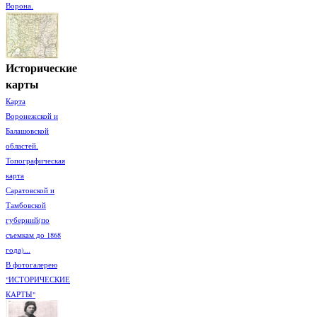
Ворона.
Исторические
карты
Карта
Воронежской и
Балашовской
областей.
Топографическая
карта
Саратовской и
Тамбовской
губерний(по
съемкам до 1868
года)...
В фотогалерею
"ИСТОРИЧЕСКИЕ
КАРТЫ"