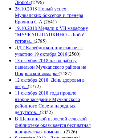
Любо!»
(
2796
)
28.10.2018 Новый успех
Мучкапских боксеров и тренера
Ерохина С.А.
(
2641
)
19.10.2018 Медали к VII марафону
"МУЧКАП-ШАПКИНО - Любо!"
готовы...
(
2785
)
ДДТ Калейдоскоп приглашает к
участию 19 октября 2018
(
2560
)
13 октября 2018 начал работу
павильон Мучкапского района на
Покровской ярмарке
(
2487
)
12 октября 2018. День здоровья в
лесу...
(
2772
)
11 октября 2018 года прошло
второе заседание Мучкапского
районного Совета народных
депутатов...
(
2452
)
В Шапкинской взрослой сельской
библиотеке оказывается бесплатная
юридическая помощь...
(
2726
)
5 октября 2018 - День учителя!