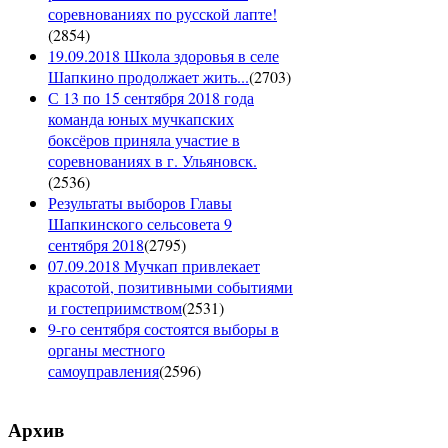
соревнованиях по русской лапте!
(
2854
)
19.09.2018 Школа здоровья в селе
Шапкино продолжает жить...
(
2703
)
С 13 по 15 сентября 2018 года
команда юных мучкапских
боксёров приняла участие в
соревнованиях в г. Ульяновск.
(
2536
)
Результаты выборов Главы
Шапкинского сельсовета 9
сентября 2018
(
2795
)
07.09.2018 Мучкап привлекает
красотой, позитивными событиями
и гостеприимством
(
2531
)
9-го сентября состоятся выборы в
органы местного
самоуправления
(
2596
)
Архив