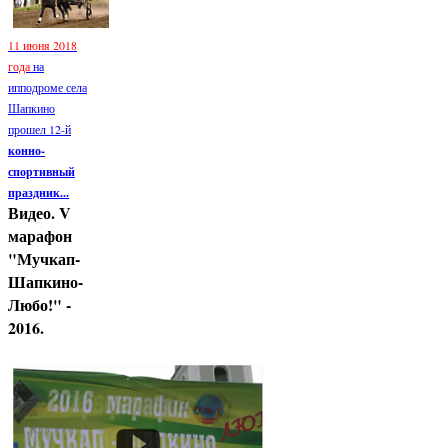
11 июня 2018
года
на
ипподроме села
Шапкино
прошел 12-й
конно-
спортивный
праздник...
Видео. V
марафон
"Мучкап-
Шапкино-
Любо!" -
2016.