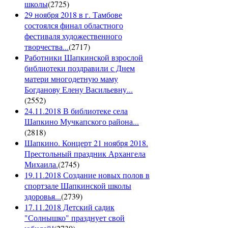
школы
(
2725
)
29 ноября 2018 в г. Тамбове
состоялся финал областного
фестиваля художественного
творчества...
(
2717
)
Работники Шапкинской взрослой
библиотеки поздравили с Днем
матери многодетную маму
Богданову Елену Васильевну...
(
2552
)
24.11.2018 В библиотеке села
Шапкино Мучкапского района...
(
2818
)
Шапкино. Концерт 21 ноября 2018.
Престольный праздник Архангела
Михаила.
(
2745
)
19.11.2018 Создание новых полов в
спортзале Шапкинской школы
здоровья...
(
2739
)
17.11.2018 Детский садик
"Солнышко" празднует свой