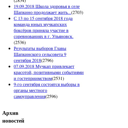
(
2854
)
19.09.2018 Школа здоровья в селе
Шапкино продолжает жить...
(
2703
)
С 13 по 15 сентября 2018 года
команда юных мучкапских
боксёров приняла участие в
соревнованиях в г. Ульяновск.
(
2536
)
Результаты выборов Главы
Шапкинского сельсовета 9
сентября 2018
(
2796
)
07.09.2018 Мучкап привлекает
красотой, позитивными событиями
и гостеприимством
(
2531
)
9-го сентября состоятся выборы в
органы местного
самоуправления
(
2596
)
Архив
новостей