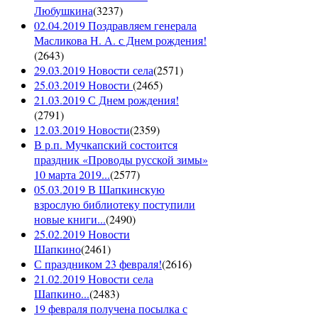
Любушкина
(
3237
)
02.04.2019 Поздравляем генерала
Масликова Н. А. с Днем рождения!
(
2643
)
29.03.2019 Новости села
(
2571
)
25.03.2019 Новости
(
2465
)
21.03.2019 С Днем рождения!
(
2791
)
12.03.2019 Новости
(
2359
)
В р.п. Мучкапский состоится
праздник «Проводы русской зимы»
10 марта 2019...
(
2577
)
05.03.2019 В Шапкинскую
взрослую библиотеку поступили
новые книги...
(
2490
)
25.02.2019 Новости
Шапкино
(
2461
)
С праздником 23 февраля!
(
2616
)
21.02.2019 Новости села
Шапкино...
(
2483
)
19 февраля получена посылка с