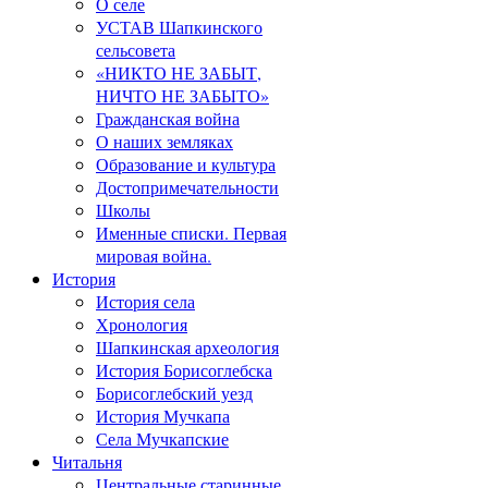
О селе
УСТАВ Шапкинского
сельсовета
«НИКТО НЕ ЗАБЫТ,
НИЧТО НЕ ЗАБЫТО»
Гражданская война
О наших земляках
Образование и культура
Достопримечательности
Школы
Именные списки. Первая
мировая война.
История
История села
Хронология
Шапкинская археология
История Борисоглебска
Борисоглебский уезд
История Мучкапа
Села Мучкапские
Читальня
Центральные старинные