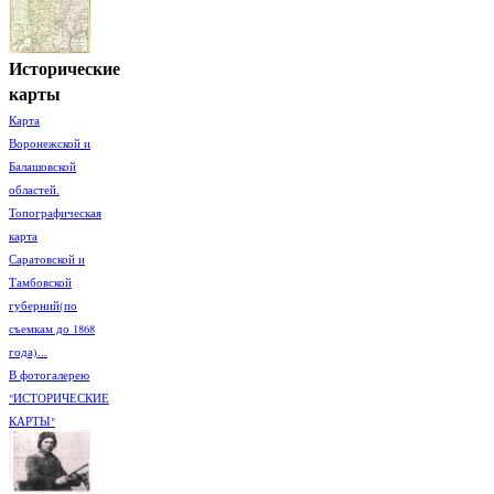
Исторические
карты
Карта
Воронежской и
Балашовской
областей.
Топографическая
карта
Саратовской и
Тамбовской
губерний(по
съемкам до 1868
года)...
В фотогалерею
"ИСТОРИЧЕСКИЕ
КАРТЫ"