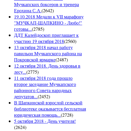
Мучкапских боксеров и тренера
Ерохина С.А.
(
2642
)
19.10.2018 Медали к VII марафону
"МУЧКАП-ШАПКИНО - Любо!"
готовы...
(
2785
)
ДДТ Калейдоскоп приглашает к
участию 19 октября 2018
(
2560
)
13 октября 2018 начал работу
павильон Мучкапского района на
Покровской ярмарке
(
2487
)
12 октября 2018. День здоровья в
лесу...
(
2775
)
11 октября 2018 года прошло
второе заседание Мучкапского
районного Совета народных
депутатов...
(
2452
)
В Шапкинской взрослой сельской
библиотеке оказывается бесплатная
юридическая помощь...
(
2728
)
5 октября 2018 - День учителя!
(
2624
)