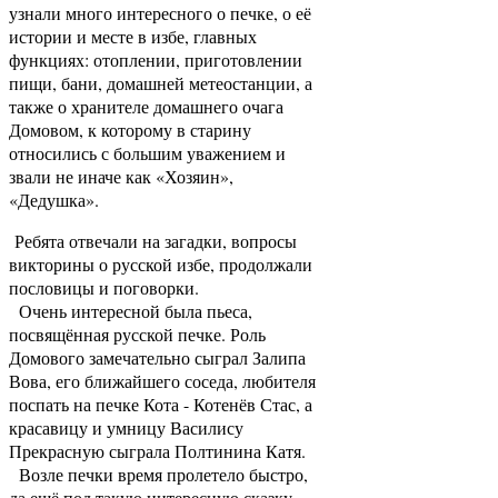
узнали много интересного о печке, о её
истории и месте в избе, главных
функциях: отоплении, приготовлении
пищи, бани, домашней метеостанции, а
также о хранителе домашнего очага
Домовом, к которому в старину
относились с большим уважением и
звали не иначе как «Хозяин»,
«Дедушка».
Ребята отвечали на загадки, вопросы
викторины о русской избе, продолжали
пословицы и поговорки.
Очень интересной была пьеса,
посвящённая русской печке. Роль
Домового замечательно сыграл Залипа
Вова, его ближайшего соседа, любителя
поспать на печке Кота - Котенёв Стас, а
красавицу и умницу Василису
Прекрасную сыграла Полтинина Катя.
Возле печки время пролетело быстро,
да ещё под такую интересную сказку,