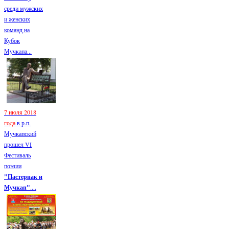
среди мужских
и женских
команд на
Кубок
Мучкапа...
7 июля 2018
года
в р.п.
Мучкапский
прошел VI
Фестиваль
поэзии
"Пастернак и
Мучкап"
....