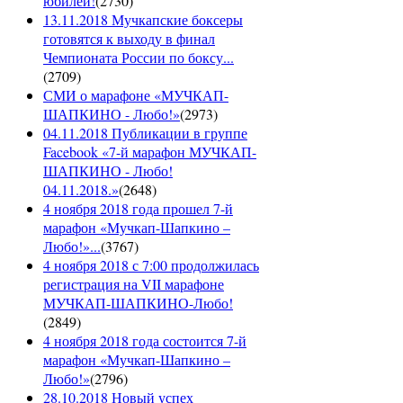
юбилей!
(
2730
)
13.11.2018 Мучкапские боксеры
готовятся к выходу в финал
Чемпионата России по боксу...
(
2709
)
СМИ о марафоне «МУЧКАП-
ШАПКИНО - Любо!»
(
2973
)
04.11.2018 Публикации в группе
Facebook «7-й марафон МУЧКАП-
ШАПКИНО - Любо!
04.11.2018.»
(
2648
)
4 ноября 2018 года прошел 7-й
марафон «Мучкап-Шапкино –
Любо!»...
(
3767
)
4 ноября 2018 с 7:00 продолжилась
регистрация на VII марафоне
МУЧКАП-ШАПКИНО-Любо!
(
2849
)
4 ноября 2018 года состоится 7-й
марафон «Мучкап-Шапкино –
Любо!»
(
2796
)
28.10.2018 Новый успех