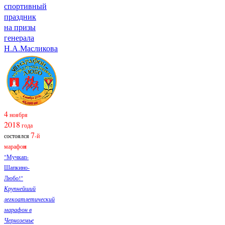
спортивный
праздник
на призы
генерала
Н.А.Масликова
4
ноября
2018
года
7
состоялся
-й
марафо
н
"Мучкап-
Шапкино-
Любо!"
Крупнейший
легкоатлетический
марафон в
Черноземье