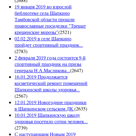
(
2688
)
19 января 2019 во взрослой
библиотеке села Шапкино
Тамбовской области прошли
православные посиделки "Трещат
крещенские морозы"
(
2521
)
02.02.2019 в селе Шапкино
пройдет спортивный праздник...
(
2783
)
2 февраля 2019 года состоится 9-й
спортивный праздник на призы
генерала Н.А.Масликова...
(
2647
)
16.01.2019 Продолжается
косметический ремонт помещений
Шапкинской школы здоровья...
(
2567
)
12.01.2019 Новогодние праздники
в Шапкинском сельском ДК
(
2635
)
10.01.2019 Шапкинскую школу
здоровья посетило сотни человек...
(
2739
)
С наступающим Новым 2019