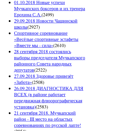
01.10.2018 Новые успехи
Мучкапских боксеров и их тренера
Ерохина С.А.
(
2499
)
29.09.2018 Новости Чащинской
школы
(
2927
)
Спортивное соревнование
«Весёлые спортивные эстафеты
«Вместе мы - сила»
(
2610
)
28 сентября 2018 состоялись
выборы председателя Мучкапского
районного Совета народных
депутатов
(
2522
)
27.09.2018 Здоровье привезёт
«Забота»
(
2508
)
26.09.2018 ДИАГНОСТИКА ДЛЯ
ВСЕХ (в районе работает
передвижная флюорографическая
установка)
(
2583
)
21 сентября 2018. Мучкапский
район - III место на областых
соревнованиях по русской лапте!