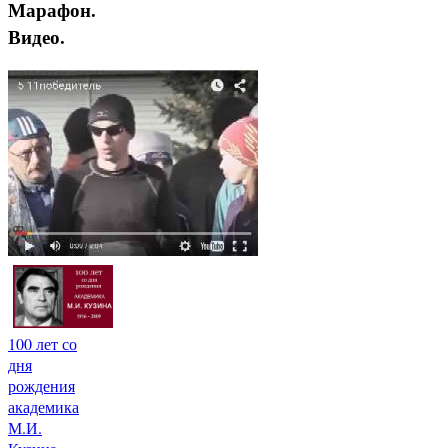
Марафон.
Видео.
100 лет со
дня
рождения
академика
М.И.