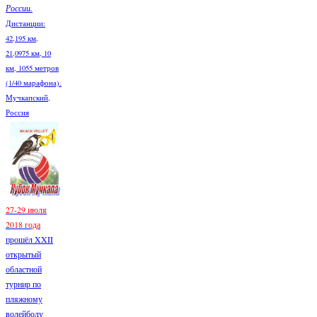
России.
Дистанции:
42,195 км,
21,0975 км, 10
км, 1055 метров
(1/40 марафона).
Мучкапский,
Россия
27-29 июля
2018 года
прошёл XXII
открытый
областной
турнир по
пляжному
волейболу