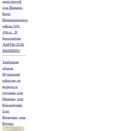
окрестностей
села Шапкино.
Карта
Шапкинскинского
района 1939-
1956 гг. В
фотогалерею
"КАРТЫ СЕЛА
ШАПКИНО"
Тамбовская
область
Мучкапский
район вид из
космоса со
спутника: село
Шапкино, село
Краснояровка,
Село
Варварино, река
Ворона.