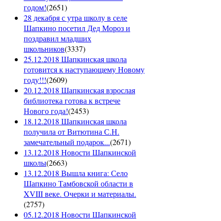
годом!
(
2651
)
28 декабря с утра школу в селе
Шапкино посетил Дед Мороз и
поздравил младших
школьников
(
3337
)
25.12.2018 Шапкинская школа
готовится к наступающему Новому
году!!!
(
2609
)
20.12.2018 Шапкинская взрослая
библиотека готова к встрече
Нового года!
(
2453
)
18.12.2018 Шапкинская школа
получила от Витютина С.Н.
замечательный подарок...
(
2671
)
13.12.2018 Новости Шапкинской
школы
(
2663
)
13.12.2018 Вышла книга: Село
Шапкино Тамбовской области в
XVIII веке. Очерки и материалы.
(
2757
)
05.12.2018 Новости Шапкинской