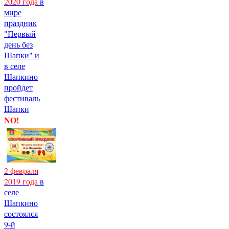
2020 года
в
мире
праздник
"Первый
день без
Шапки" и
в селе
Шапкино
пройдет
фестиваль
Шапки
NO!
2 февраля
2019 года
в
селе
Шапкино
состоялся
9-й