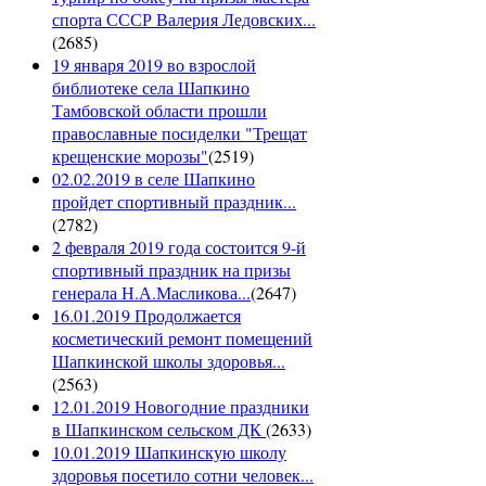
спорта СССР Валерия Ледовских...
(
2685
)
19 января 2019 во взрослой
библиотеке села Шапкино
Тамбовской области прошли
православные посиделки "Трещат
крещенские морозы"
(
2519
)
02.02.2019 в селе Шапкино
пройдет спортивный праздник...
(
2782
)
2 февраля 2019 года состоится 9-й
спортивный праздник на призы
генерала Н.А.Масликова...
(
2647
)
16.01.2019 Продолжается
косметический ремонт помещений
Шапкинской школы здоровья...
(
2563
)
12.01.2019 Новогодние праздники
в Шапкинском сельском ДК
(
2633
)
10.01.2019 Шапкинскую школу
здоровья посетило сотни человек...