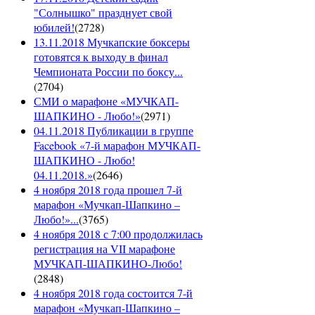
"Солнышко" празднует свой
юбилей!
(
2728
)
13.11.2018 Мучкапские боксеры
готовятся к выходу в финал
Чемпионата России по боксу...
(
2704
)
СМИ о марафоне «МУЧКАП-
ШАПКИНО - Любо!»
(
2971
)
04.11.2018 Публикации в группе
Facebook «7-й марафон МУЧКАП-
ШАПКИНО - Любо!
04.11.2018.»
(
2646
)
4 ноября 2018 года прошел 7-й
марафон «Мучкап-Шапкино –
Любо!»...
(
3765
)
4 ноября 2018 с 7:00 продолжилась
регистрация на VII марафоне
МУЧКАП-ШАПКИНО-Любо!
(
2848
)
4 ноября 2018 года состоится 7-й
марафон «Мучкап-Шапкино –