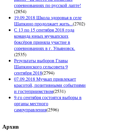
соревнованиях по русской лапте!
(
2854
)
19.09.2018 Школа здоровья в селе
Шапкино продолжает жить...
(
2702
)
С 13 по 15 сентября 2018 года
команда юных мучкапских
боксёров приняла участие в
соревнованиях в г. Ульяновск.
(
2535
)
Результаты выборов Главы
Шапкинского сельсовета 9
сентября 2018
(
2794
)
07.09.2018 Мучкап привлекает
красотой, позитивными событиями
и гостеприимством
(
2531
)
9-го сентября состоятся выборы в
органы местного
самоуправления
(
2596
)
Архив