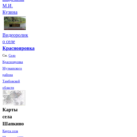
М.И.
Кузина
Видеоролик
о селе
Краснояровка
См.
Село
Краснояровка
Мучкапского
района
Тамбовской
области
Карты
села
Шапкино
Карта села