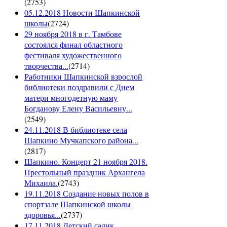
(
2753
)
05.12.2018 Новости Шапкинской
школы
(
2724
)
29 ноября 2018 в г. Тамбове
состоялся финал областного
фестиваля художественного
творчества...
(
2714
)
Работники Шапкинской взрослой
библиотеки поздравили с Днем
матери многодетную маму
Богданову Елену Васильевну...
(
2549
)
24.11.2018 В библиотеке села
Шапкино Мучкапского района...
(
2817
)
Шапкино. Концерт 21 ноября 2018.
Престольный праздник Архангела
Михаила.
(
2743
)
19.11.2018 Создание новых полов в
спортзале Шапкинской школы
здоровья...
(
2737
)
17.11.2018 Детский садик