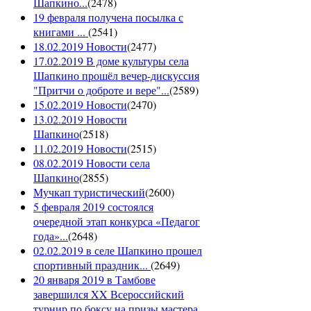
Шапкино...
(
2478
)
19 февраля получена посылка с
книгами ...
(
2541
)
18.02.2019 Новости
(
2477
)
17.02.2019 В доме культуры села
Шапкино прошёл вечер-дискуссия
"Притчи о доброте и вере"...
(
2589
)
15.02.2019 Новости
(
2470
)
13.02.2019 Новости
Шапкино
(
2518
)
11.02.2019 Новости
(
2515
)
08.02.2019 Новости села
Шапкино
(
2855
)
Мучкап туристический
(
2600
)
5 февраля 2019 состоялся
очередной этап конкурса «Педагог
года»...
(
2648
)
02.02.2019 в селе Шапкино прошел
спортивный праздник...
(
2649
)
20 января 2019 в Тамбове
завершился XX Всероссийский
турнир по боксу на призы мастера