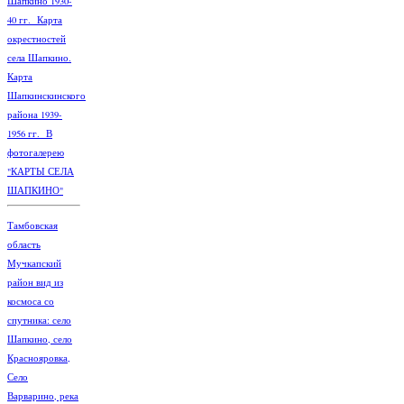
Шапкино 1930-
40 гг. Карта
окрестностей
села Шапкино.
Карта
Шапкинскинского
района 1939-
1956 гг. В
фотогалерею
"КАРТЫ СЕЛА
ШАПКИНО"
Тамбовская
область
Мучкапский
район вид из
космоса со
спутника: село
Шапкино, село
Краснояровка,
Село
Варварино, река