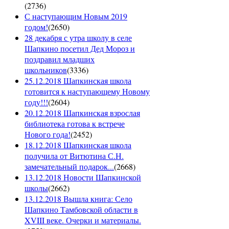
(
2736
)
С наступающим Новым 2019
годом!
(
2650
)
28 декабря с утра школу в селе
Шапкино посетил Дед Мороз и
поздравил младших
школьников
(
3336
)
25.12.2018 Шапкинская школа
готовится к наступающему Новому
году!!!
(
2604
)
20.12.2018 Шапкинская взрослая
библиотека готова к встрече
Нового года!
(
2452
)
18.12.2018 Шапкинская школа
получила от Витютина С.Н.
замечательный подарок...
(
2668
)
13.12.2018 Новости Шапкинской
школы
(
2662
)
13.12.2018 Вышла книга: Село
Шапкино Тамбовской области в
XVIII веке. Очерки и материалы.