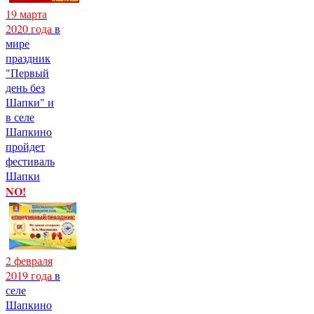
19 марта
2020 года
в
мире
праздник
"Первый
день без
Шапки" и
в селе
Шапкино
пройдет
фестиваль
Шапки
NO!
2 февраля
2019 года
в
селе
Шапкино