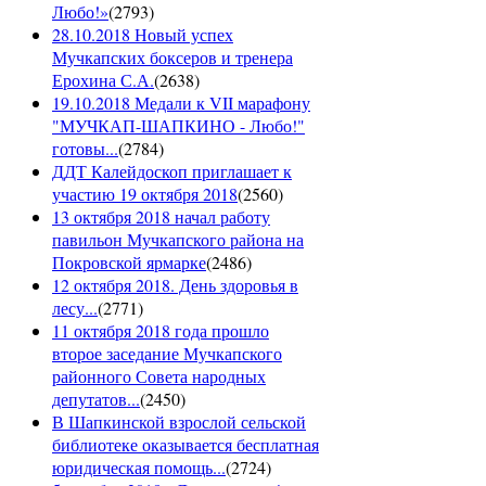
Любо!»
(
2793
)
28.10.2018 Новый успех
Мучкапских боксеров и тренера
Ерохина С.А.
(
2638
)
19.10.2018 Медали к VII марафону
"МУЧКАП-ШАПКИНО - Любо!"
готовы...
(
2784
)
ДДТ Калейдоскоп приглашает к
участию 19 октября 2018
(
2560
)
13 октября 2018 начал работу
павильон Мучкапского района на
Покровской ярмарке
(
2486
)
12 октября 2018. День здоровья в
лесу...
(
2771
)
11 октября 2018 года прошло
второе заседание Мучкапского
районного Совета народных
депутатов...
(
2450
)
В Шапкинской взрослой сельской
библиотеке оказывается бесплатная
юридическая помощь...
(
2724
)