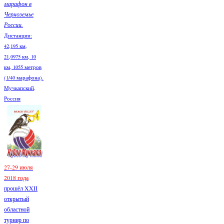
марафон в
Черноземье
России.
Дистанции:
42,195 км,
21,0975 км, 10
км, 1055 метров
(1/40 марафона).
Мучкапский,
Россия
27-29 июля
2018 года
прошёл XXII
открытый
областной
турнир по