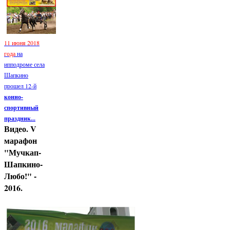
11 июня 2018
года
на
ипподроме села
Шапкино
прошел 12-й
конно-
спортивный
праздник...
Видео. V
марафон
"Мучкап-
Шапкино-
Любо!" -
2016.