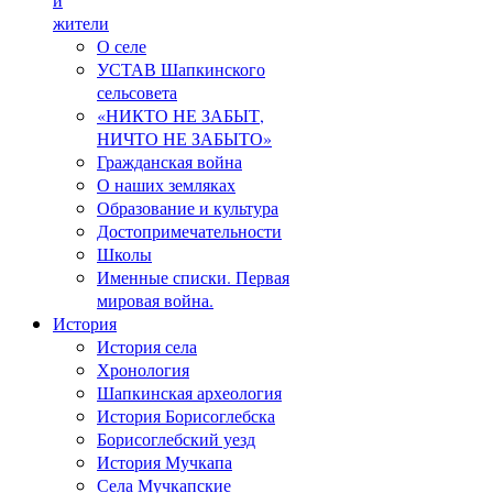
жители
О селе
УСТАВ Шапкинского
сельсовета
«НИКТО НЕ ЗАБЫТ,
НИЧТО НЕ ЗАБЫТО»
Гражданская война
О наших земляках
Образование и культура
Достопримечательности
Школы
Именные списки. Первая
мировая война.
История
История села
Хронология
Шапкинская археология
История Борисоглебска
Борисоглебский уезд
История Мучкапа
Села Мучкапские