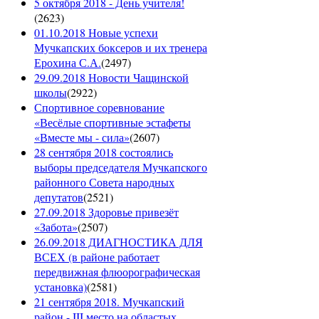
5 октября 2018 - День учителя!
(
2623
)
01.10.2018 Новые успехи
Мучкапских боксеров и их тренера
Ерохина С.А.
(
2497
)
29.09.2018 Новости Чащинской
школы
(
2922
)
Спортивное соревнование
«Весёлые спортивные эстафеты
«Вместе мы - сила»
(
2607
)
28 сентября 2018 состоялись
выборы председателя Мучкапского
районного Совета народных
депутатов
(
2521
)
27.09.2018 Здоровье привезёт
«Забота»
(
2507
)
26.09.2018 ДИАГНОСТИКА ДЛЯ
ВСЕХ (в районе работает
передвижная флюорографическая
установка)
(
2581
)
21 сентября 2018. Мучкапский
район - III место на областых