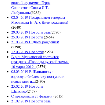
волейболу памяти Героя
Советского Союза И.Т.
Любушкина
(
3235
)
02.04.2019 Поздравляем генерала
Масликова Н. А. с Днем рождения!
(
2640
)
29.03.2019 Новости села
(
2570
)
25.03.2019 Новости
(
2464
)
21.03.2019 С Днем рождения!
(
2790
)
12.03.2019 Новости
(
2356
)
В р.п. Мучкапский состоится
праздник «Проводы русской зимы»
10 марта 2019...
(
2574
)
05.03.2019 В Шапкинскую
взрослую библиотеку поступили
новые книги...
(
2490
)
25.02.2019 Новости
Шапкино
(
2459
)
С праздником 23 февраля!
(
2615
)
21.02.2019 Новости села