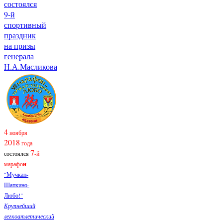
состоялся
9-й
спортивный
праздник
на призы
генерала
Н.А.Масликова
4
ноября
2018
года
7
состоялся
-й
марафо
н
"Мучкап-
Шапкино-
Любо!"
Крупнейший
легкоатлетический