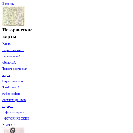
Ворона.
Исторические
карты
Карта
Воронежской и
Балашовской
областей.
Топографическая
карта
Саратовской и
Тамбовской
губерний(по
съемкам до 1868
года)...
В фотогалерею
"ИСТОРИЧЕСКИЕ
КАРТЫ"