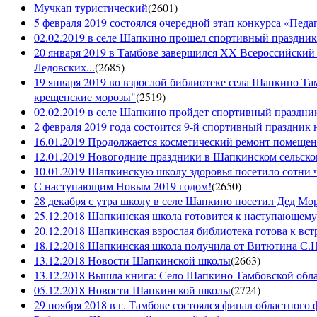
Мучкап туристический
(
2601
)
5 февраля 2019 состоялся очередной этап конкурса «Педаго
02.02.2019 в селе Шапкино прошел спортивный праздник
20 января 2019 в Тамбове завершился XX Всероссийский
Ледовских...
(
2685
)
19 января 2019 во взрослой библиотеке села Шапкино Т
крещенские морозы"
(
2519
)
02.02.2019 в селе Шапкино пройдет спортивный праздник
2 февраля 2019 года состоится 9-й спортивный праздник 
16.01.2019 Продолжается косметический ремонт помещен
12.01.2019 Новогодние праздники в Шапкинском сельск
10.01.2019 Шапкинскую школу здоровья посетило сотни ч
С наступающим Новым 2019 годом!
(
2650
)
28 декабря с утра школу в селе Шапкино посетил Дед М
25.12.2018 Шапкинская школа готовится к наступающему
20.12.2018 Шапкинская взрослая библиотека готова к вст
18.12.2018 Шапкинская школа получила от Витютина С.Н.
13.12.2018 Новости Шапкинской школы
(
2663
)
13.12.2018 Вышла книга: Село Шапкино Тамбовской облас
05.12.2018 Новости Шапкинской школы
(
2724
)
29 ноября 2018 в г. Тамбове состоялся финал областного 