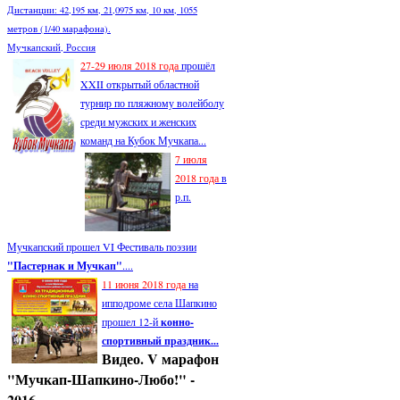
Дистанции: 42,195 км, 21,0975 км, 10 км, 1055
метров (1/40 марафона).
Мучкапский, Россия
27-29 июля 2018 года
прошёл
XXII открытый областной
турнир по пляжному волейболу
среди мужских и женских
команд на Кубок Мучкапа...
7 июля
2018 года
в
р.п.
Мучкапский прошел VI Фестиваль поэзии
"Пастернак и Мучкап"
....
11 июня 2018 года
на
ипподроме села Шапкино
прошел 12-й
конно-
спортивный праздник...
Видео. V марафон
"Мучкап-Шапкино-Любо!" -
2016.