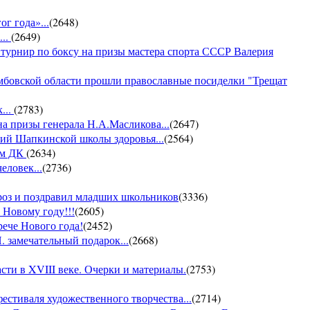
г года»...
(
2648
)
...
(
2649
)
 турнир по боксу на призы мастера спорта СССР Валерия
амбовской области прошли православные посиделки "Трещат
...
(
2783
)
на призы генерала Н.А.Масликова...
(
2647
)
ий Шапкинской школы здоровья...
(
2564
)
ом ДК
(
2634
)
еловек...
(
2736
)
ороз и поздравил младших школьников
(
3336
)
 Новому году!!!
(
2605
)
рече Нового года!
(
2452
)
 замечательный подарок...
(
2668
)
ти в XVIII веке. Очерки и материалы.
(
2753
)
фестиваля художественного творчества...
(
2714
)