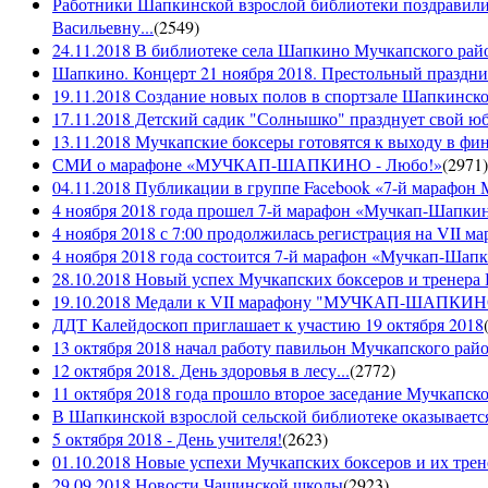
Работники Шапкинской взрослой библиотеки поздравили
Васильевну...
(
2549
)
24.11.2018 В библиотеке села Шапкино Мучкапского райо
Шапкино. Концерт 21 ноября 2018. Престольный праздн
19.11.2018 Создание новых полов в спортзале Шапкинско
17.11.2018 Детский садик "Солнышко" празднует свой ю
13.11.2018 Мучкапские боксеры готовятся к выходу в фин
СМИ о марафоне «МУЧКАП-ШАПКИНО - Любо!»
(
2971
)
04.11.2018 Публикации в группе Facebook «7-й мараф
4 ноября 2018 года прошел 7-й марафон «Мучкап-Шапкин
4 ноября 2018 с 7:00 продолжилась регистрация на 
4 ноября 2018 года состоится 7-й марафон «Мучкап-Шап
28.10.2018 Новый успех Мучкапских боксеров и тренера
19.10.2018 Медали к VII марафону "МУЧКАП-ШАПКИНО 
ДДТ Калейдоскоп приглашает к участию 19 октября 2018
13 октября 2018 начал работу павильон Мучкапского рай
12 октября 2018. День здоровья в лесу...
(
2772
)
11 октября 2018 года прошло второе заседание Мучкапско
В Шапкинской взрослой сельской библиотеке оказывается
5 октября 2018 - День учителя!
(
2623
)
01.10.2018 Новые успехи Мучкапских боксеров и их трен
29.09.2018 Новости Чащинской школы
(
2923
)