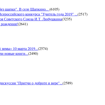
без шапки". В селе Шапкино...
(
6105
)
сероссийского конкурса "Учитель года 2019" ...
(
2517
)
роя Советского Союза И.Т. Любушкина
(
3235
)
м рождения!
(
2641
)
зимы» 10 марта 2019...
(
2574
)
и новые книги...
(
2490
)
искуссия "Притчи о доброте и вере"...
(
2589
)