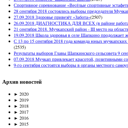
Спортивное соревнование «Весёлые спортивные эстафеты
28 сентября 2018 состоялись выборы председателя Мучка
27.09.2018 Здоровье привезёт «Забота»
(
2507
)
26.09.2018 ДИАГНОСТИКА ДЛЯ ВСЕХ (в районе работае
21 сентября 2018. Мучкапский район - III место на облас
19.09.2018 Школа здоровья в селе Шапкино продолжает жи
С 13 по 15 сентября 2018 года команда юных мучкапских 
(
2535
)
Результаты выборов Главы Шапкинского сельсовета 9 сен
07.09.2018 Мучкап привлекает красотой, позитивными с
9-го сентября состоятся выборы в органы местного само
Архив новостей
►
2020
►
2019
►
2018
►
2017
►
2016
►
2015