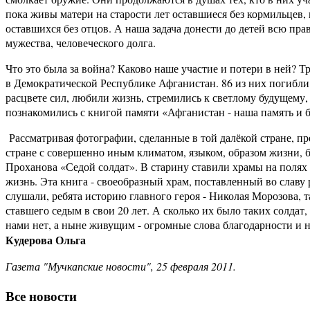
пока живы матери на старости лет оставшиеся без кормильцев, 
оставшихся без отцов. А наша задача донести до детей всю пр
мужества, человеческого долга.
Что это была за война? Каково наше участие и потери в ней?
в Демократической Республике Афганистан. 86 из них погибли
расцвете сил, любили жизнь, стремились к светлому будущему,
познакомились с книгой памяти «Афганистан - наша память и б
Рассматривая фотографии, сделанные в той далёкой стране, п
стране с совершенно иным климатом, языком, образом жизни, 
Проханова «Седой солдат». В старину ставили храмы на полях 
жизнь. Эта книга - своеобразный храм, поставленный во славу
слушали, ребята историю главного героя - Николая Морозова, 
ставшего седым в свои 20 лет. А сколько их было таких солдат
нами нет, а ныне живущим - огромные слова благодарности и 
Кудерова Ольга
Газета "Мучкапские новости", 25 февраля 2011.
Все новости