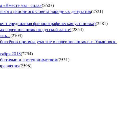
 «Вместе мы - сила»
(
2607
)
пского районного Совета народных депутатов
(
2521
)
т передвижная флюорографическая установка)
(
2581
)
тых соревнованиях по русской лапте!
(
2854
)
ть...
(
2703
)
боксёров приняла участие в соревнованиях в г. Ульяновск.
тября 2018
(
2794
)
обытиями и гостеприимством
(
2531
)
управления
(
2596
)