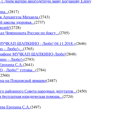
 с Днем матери многодетную маму Богданову Елену
на...
(
2817
)
ик Архангела Михаила.
(
2743
)
й школы здоровья...
(
2737
)
билей!
(
2728
)
ал Чемпионата России по боксу...
(
2705
)
он МУЧКАП-ШАПКИНО - Любо! 04.11.2018.»
(
2646
)
о – Любо!»...
(
3765
)
VII марафоне МУЧКАП-ШАПКИНО-Любо!
(
2848
)
кино – Любо!»
(
2793
)
 Ерохина С.А.
(
2641
)
- Любо!" готовы...
(
2784
)
(
2560
)
она на Покровской ярмарке
(
2487
)
го районного Совета народных депутатов...
(
2450
)
 бесплатная юридическая помощь...
(
2724
)
ера Ерохина С.А.
(
2497
)