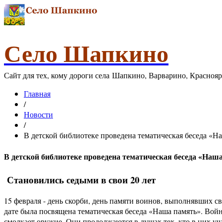
Село Шапкино
Сайт для тех, кому дороги села Шапкино, Варварино, Красноя
Главная
/
Новости
/
В детской библиотеке проведена тематическая беседа «На
В детской библиотеке проведена тематическая беседа «Наша
Становились седыми в свои 20 лет
15 февраля - день скорби, день памяти воинов, выполнявших с
дате была посвящена тематическая беседа «Наша память». Вой
смолкает оружие. Они продолжаются в душах тех, кто в них уча