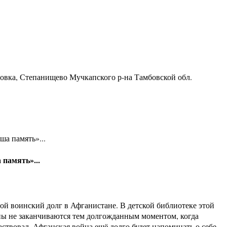
ровка, Степанищево Мучкапского р-на Тамбовской обл.
ша память»...
 память»...
вой воинский долг в Афганистане. В детской библиотеке этой
ны не заканчиваются тем долгожданным моментом, когда
ствовал. Афганская война ещё долго будет напоминать о себе -