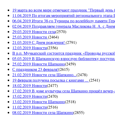
19 марта во всем мире отмечают праздник "Первый день 
11.04.2019 По итогам мероприятий регионального этапа В
06.04.2019 Итоги 38-го Турнира по волейболу памяти Ге
02.04.2019 Поздравляем генерала Масликова Н. А. с Дне
29.03.2019 Новости села
(
2570
)
25.03.2019 Новости
(
2464
)
21.03.2019 С Днем рождения!
(
2791
)
12.03.2019 Новости
(
2356
)
В р.п. Мучкапский состоится праздник «Проводы русской 
05.03.2019 В Шапкинскую взрослую библиотеку поступил
25.02.2019 Новости Шапкино
(
2459
)
С праздником 23 февраля!
(
2615
)
21.02.2019 Новости села Шапкино...
(
2478
)
19 февраля получена посылка с книгами ...
(
2541
)
18.02.2019 Новости
(
2477
)
17.02.2019 В доме культуры села Шапкино прошёл вечер-д
15.02.2019 Новости
(
2470
)
13.02.2019 Новости Шапкино
(
2518
)
11.02.2019 Новости
(
2516
)
08.02.2019 Новости села Шапкино
(
2855
)