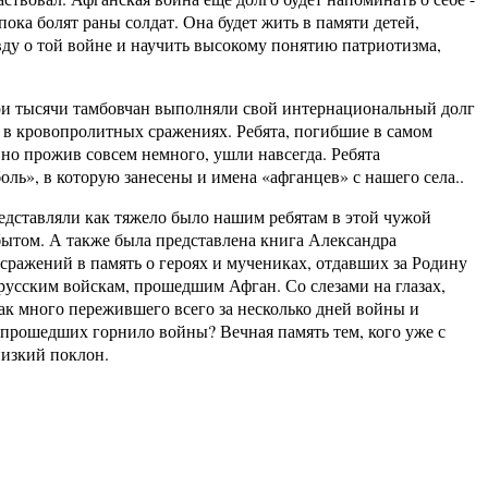
пока болят раны солдат. Она будет жить в памяти детей,
авду о той войне и научить высокому понятию патриотизма,
 Три тысячи тамбовчан выполняли свой интернациональный долг
 в кровопролитных сражениях. Ребята, погибшие в самом
 но прожив совсем немного, ушли навсегда. Ребята
оль», в которую занесены и имена «афганцев» с нашего села..
редставляли как тяжело было нашим ребятам в этой чужой
бытом. А также была представлена книга Александра
сражений в память о героях и мучениках, отдавших за Родину
 русским войскам, прошедшим Афган. Со слезами на глазах,
так много пережившего всего за несколько дней войны и
, прошедших горнило войны? Вечная память тем, кого уже с
низкий поклон.