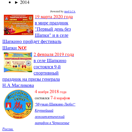
►
2014
Powered by
mod LCA
19 марта 2020 года
в мире праздник
"Первый день без
Шапки" и в селе
Шапкино пройдет фестиваль
NO!
Шапки
2 февраля 2019 года
в селе Шапкино
состоялся 9-й
спортивный
праздник на призы генерала
Н.А.Масликова
4
2018
ноября
года
7
состоялся
-й марафо
н
"Мучкап-Шапкино-Любо!"
Крупнейший
легкоатлетический
марафон в Черноземье
России.